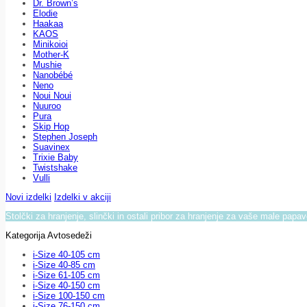
Dr. Brown’s
Elodie
Haakaa
KAOS
Minikoioi
Mother-K
Mushie
Nanobébé
Neno
Noui Noui
Nuuroo
Pura
Skip Hop
Stephen Joseph
Suavinex
Trixie Baby
Twistshake
Vulli
Novi izdelki
Izdelki v akciji
Stolčki za hranjenje, slinčki in ostali pribor za hranjenje za vaše male papa
Kategorija Avtosedeži
i-Size 40-105 cm
i-Size 40-85 cm
i-Size 61-105 cm
i-Size 40-150 cm
i-Size 100-150 cm
i-Size 76-150 cm