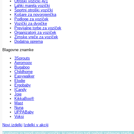
Otroški vozički 4v1
Lahki marela vozički
Športni otroški vozički
Košare za novorojenčka
Podloge za voziček
Vozički za dvojčke
Previjalne torbe za voziček
Organizatorji za voziček
Zimske vreče za voziček
Dodatna oprema
Blagovne znamke
3Sprouts
Aeromoov
Bugaboo
Childhome
Easywalker
Elodie
Ergobaby
ICandy
Joie
KikkaBoo®
Mast
Nuna
UPPABaby
Voksi
Novi izdelki
Izdelki v akciji
Kvalitetni in trendi otroški vozički, ki navdušijo tudi najbolj zahtevne starše.