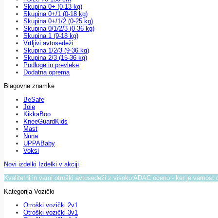
Skupina 0+ (0-13 kg)
Skupina 0+/1 (0-18 kg)
Skupina 0+/1/2 (0-25 kg)
Skupina 0/1/2/3 (0-36 kg)
Skupina 1 (9-18 kg)
Vrtljivi avtosedeži
Skupina 1/2/3 (9-36 kg)
Skupina 2/3 (15-36 kg)
Podloge in prevleke
Dodatna oprema
Blagovne znamke
BeSafe
Joie
KikkaBoo
KneeGuardKids
Mast
Nuna
UPPABaby
Voksi
Novi izdelki
Izdelki v akciji
Kvalitetni in varni otroški avtosedeži z visoko ADAC oceno - ker je varnost 
Kategorija Vozički
Otroški vozički 2v1
Otroški vozički 3v1