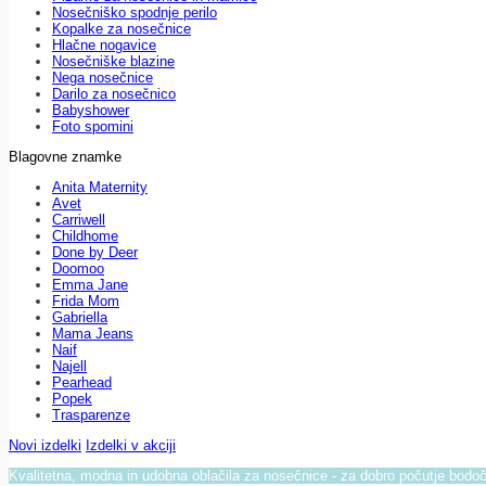
Nosečniško spodnje perilo
Kopalke za nosečnice
Hlačne nogavice
Nosečniške blazine
Nega nosečnice
Darilo za nosečnico
Babyshower
Foto spomini
Blagovne znamke
Anita Maternity
Avet
Carriwell
Childhome
Done by Deer
Doomoo
Emma Jane
Frida Mom
Gabriella
Mama Jeans
Naif
Najell
Pearhead
Popek
Trasparenze
Novi izdelki
Izdelki v akciji
Kvalitetna, modna in udobna oblačila za nosečnice - za dobro počutje bod