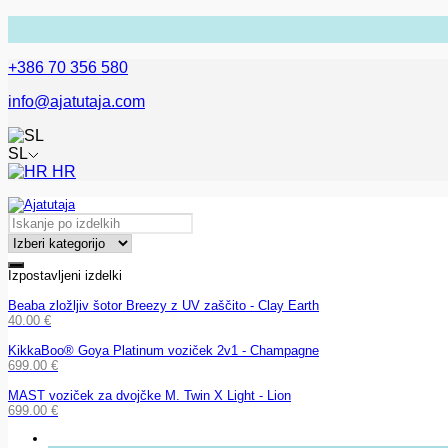
+386 70 356 580
info@ajatutaja.com
SL
HR
Izpostavljeni izdelki
Beaba zložljiv šotor Breezy z UV zaščito - Clay Earth
40.00
€
KikkaBoo® Goya Platinum voziček 2v1 - Champagne
699.00
€
MAST voziček za dvojčke M. Twin X Light - Lion
699.00
€