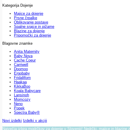
Kategorija Dojenje
Majice za dojenje
Prsne črpalke
Oblikovanje postave
Spalne srajce in pižame
Blazine za dojenje
Pripomočki za dojenje
Blagovne znamke
Anita Maternity
Baby Nova
Cache Coeur
Carriwell
Doomoo
Ergobaby
FridaMom
Haakaa
KikkaBoo
Koala Babycare
Lansinoh
Momcozy
Neno
Popek
Spectra Baby®
Novi izdelki
Izdelki v akciji
Največja izbira modrčkov za dojenje v Sloveniji! Nedrčki, majice in blazine