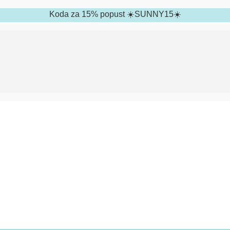
Koda za 15% popust ☀️SUNNY15☀️