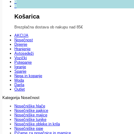
0
0
Košarica
Brezplačna dostava ob nakupu nad 85€
AKCIJA
Nosečnost
Dojenje
Hranjenje
Avtosedeži
Vozički
Potepanje
Igranje
Spanje
Nega in kopanje
Moda
Darila
Outlet
Kategorija Nosečnost
Nosečniške hlače
Nosečniške pajkice
Nosečniške majice
Nosečniške tunike
Nosečniške obleke in krila
Nosečniške jope
Pižame za nosečnice in mamice