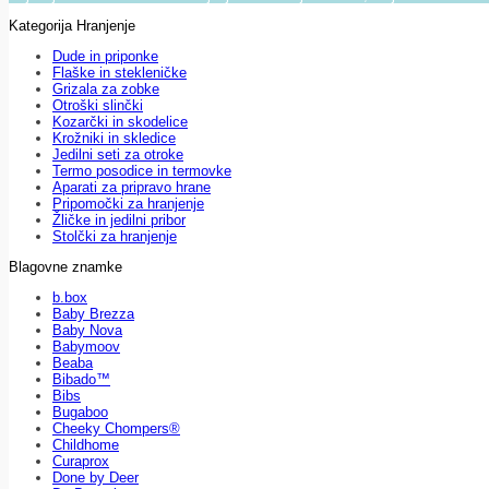
Kategorija Hranjenje
Dude in priponke
Flaške in stekleničke
Grizala za zobke
Otroški slinčki
Kozarčki in skodelice
Krožniki in skledice
Jedilni seti za otroke
Termo posodice in termovke
Aparati za pripravo hrane
Pripomočki za hranjenje
Žličke in jedilni pribor
Stolčki za hranjenje
Blagovne znamke
b.box
Baby Brezza
Baby Nova
Babymoov
Beaba
Bibado™
Bibs
Bugaboo
Cheeky Chompers®
Childhome
Curaprox
Done by Deer