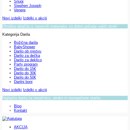
Snugi
Stephen Joseph
Venere
Novi izdelki
Izdelki v akciji
Otroška oblačila iz naravnih materialov za dobro počutje vaših otrok!
Kategorija Darila
Božična darila
BabyShower
Darilo ob rojstvu
Darilo za dečka
Darilo za deklico
Party program
Darilo do 15€
Darilo do 30€
Darilo do 50€
Darilni boni
Novi izdelki
Izdelki v akciji
Najlepša darila za nosečnico, otroke in novopečene starše.
Blog
Kontakt
AKCIJA