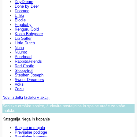
DayDream
Done by Deer
Doomoo
Effiki
Elodie
Ergobaby
Kenguru Gold
Koala Babycare
Lip Satler
Little Dutch
Nuna
Nuuroo
Pearhead
Rabbit&Friends
Red Castle
Sleepytroll
Stephen Joseph
Sweet Dreamers
Voksi
Zazu
Novi izdelki
Izdelki v akciji
Sanjske otroške sobice, čudovita posteljnina in spalne vreče za vaše
malčke.
Kategorija Nega in kopanje
Banjice in stojala
Previjalne podloge
Previjalne komode