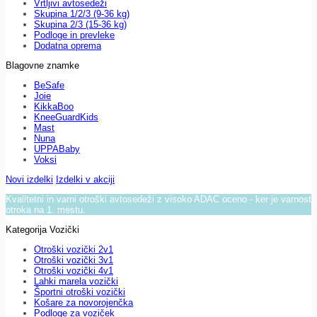
Vrtljivi avtosedeži
Skupina 1/2/3 (9-36 kg)
Skupina 2/3 (15-36 kg)
Podloge in prevleke
Dodatna oprema
Blagovne znamke
BeSafe
Joie
KikkaBoo
KneeGuardKids
Mast
Nuna
UPPABaby
Voksi
Novi izdelki
Izdelki v akciji
Kvalitetni in varni otroški avtosedeži z visoko ADAC oceno - ker je varnost
otroka na 1. mestu.
Kategorija Vozički
Otroški vozički 2v1
Otroški vozički 3v1
Otroški vozički 4v1
Lahki marela vozički
Športni otroški vozički
Košare za novorojenčka
Podloge za voziček