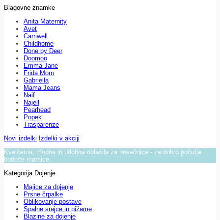
Blagovne znamke
Anita Maternity
Avet
Carriwell
Childhome
Done by Deer
Doomoo
Emma Jane
Frida Mom
Gabriella
Mama Jeans
Naif
Najell
Pearhead
Popek
Trasparenze
Novi izdelki
Izdelki v akciji
Kvalitetna, modna in udobna oblačila za nosečnice - za dobro počutje
bodoče mamice.
Kategorija Dojenje
Majice za dojenje
Prsne črpalke
Oblikovanje postave
Spalne srajce in pižame
Blazine za dojenje