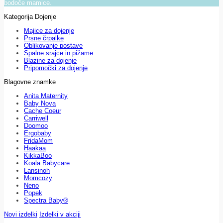
bodoče mamice.
Kategorija Dojenje
Majice za dojenje
Prsne črpalke
Oblikovanje postave
Spalne srajce in pižame
Blazine za dojenje
Pripomočki za dojenje
Blagovne znamke
Anita Maternity
Baby Nova
Cache Coeur
Carriwell
Doomoo
Ergobaby
FridaMom
Haakaa
KikkaBoo
Koala Babycare
Lansinoh
Momcozy
Neno
Popek
Spectra Baby®
Novi izdelki
Izdelki v akciji