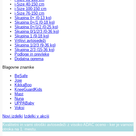
i-Size 40-150 cm
i-Size 100-150 cm
i-Size 76-150 cm
Skupina 0+ (0-13 kg)
Skupina 0+/1 (0-18 kg)
Skupina 0+/1/2 (0-25 kg)
Skupina 0/1/2/3 (0-36 kg)
Skupina 1 (9-18 kg)
Vrtljivi avtosedeži
Skupina 1/2/3 (9-36 kg)
Skupina 2/3 (15-36 kg)
Podloge in prevleke
Dodatna oprema
Blagovne znamke
BeSafe
Joie
KikkaBoo
KneeGuardKids
Mast
Nuna
UPPABaby
Voksi
Novi izdelki
Izdelki v akciji
Kvalitetni in varni otroški avtosedeži z visoko ADAC oceno - ker je varnost
otroka na 1. mestu.