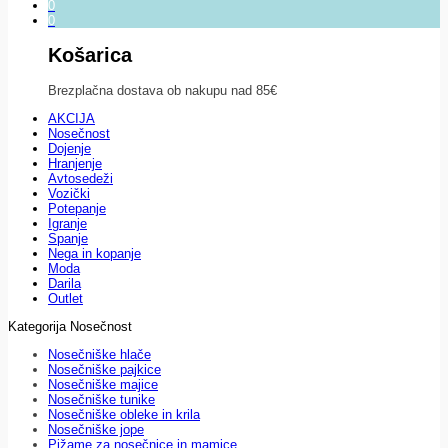
0
0
Košarica
Brezplačna dostava ob nakupu nad 85€
AKCIJA
Nosečnost
Dojenje
Hranjenje
Avtosedeži
Vozički
Potepanje
Igranje
Spanje
Nega in kopanje
Moda
Darila
Outlet
Kategorija Nosečnost
Nosečniške hlače
Nosečniške pajkice
Nosečniške majice
Nosečniške tunike
Nosečniške obleke in krila
Nosečniške jope
Pižame za nosečnice in mamice