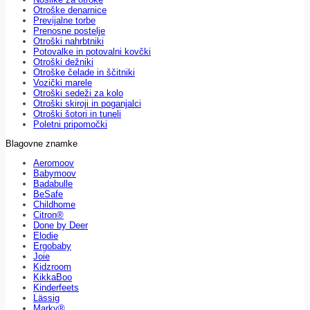
Otroške denarnice
Previjalne torbe
Prenosne postelje
Otroški nahrbtniki
Potovalke in potovalni kovčki
Otroški dežniki
Otroške čelade in ščitniki
Vozički marele
Otroški sedeži za kolo
Otroški skiroji in poganjalci
Otroški šotori in tuneli
Poletni pripomočki
Blagovne znamke
Aeromoov
Babymoov
Badabulle
BeSafe
Childhome
Citron®
Done by Deer
Elodie
Ergobaby
Joie
Kidzroom
KikkaBoo
Kinderfeets
Lässig
Marky®