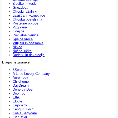
Zibelke in koški
Gnezdeca
Otroški ležalniki
Ležišča in vzmetnice
Otroška posteljnina
Posteljne obrobe
Vzglavniki
Odejice
Povijalne plenice
Spalne vreče
Vrtiljaki in obešanke
Ninice
Nočne lučke
Dodatki in dekoracije
Blagovne znamke
3Sprouts
A Little Lovely Company
Aeromoov
Childhome
DayDream
Done by Deer
Doomoo
Effiki
Elodie
Ergobaby
Kenguru Gold
Koala Babycare
Lip Satler