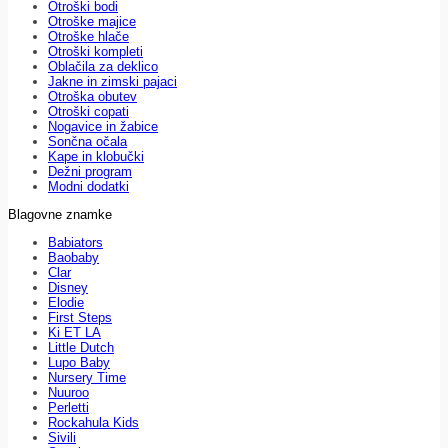
Otroški bodi
Otroške majice
Otroške hlače
Otroški kompleti
Oblačila za deklico
Jakne in zimski pajaci
Otroška obutev
Otroški copati
Nogavice in žabice
Sončna očala
Kape in klobučki
Dežni program
Modni dodatki
Blagovne znamke
Babiators
Baobaby
Clar
Disney
Elodie
First Steps
Ki ET LA
Little Dutch
Lupo Baby
Nursery Time
Nuuroo
Perletti
Rockahula Kids
Sivili