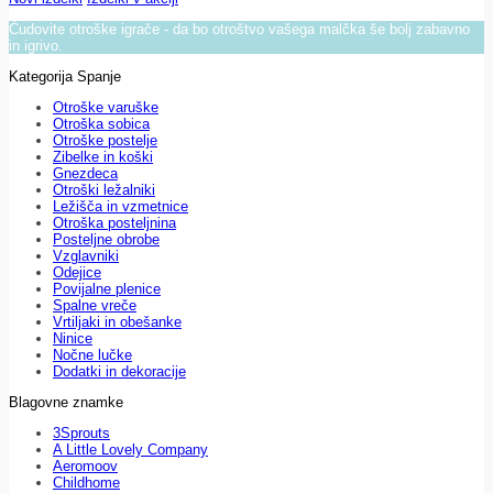
Čudovite otroške igrače - da bo otroštvo vašega malčka še bolj zabavno
in igrivo.
Kategorija Spanje
Otroške varuške
Otroška sobica
Otroške postelje
Zibelke in koški
Gnezdeca
Otroški ležalniki
Ležišča in vzmetnice
Otroška posteljnina
Posteljne obrobe
Vzglavniki
Odejice
Povijalne plenice
Spalne vreče
Vrtiljaki in obešanke
Ninice
Nočne lučke
Dodatki in dekoracije
Blagovne znamke
3Sprouts
A Little Lovely Company
Aeromoov
Childhome