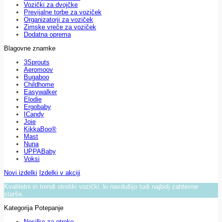
Vozički za dvojčke
Previjalne torbe za voziček
Organizatorji za voziček
Zimske vreče za voziček
Dodatna oprema
Blagovne znamke
3Sprouts
Aeromoov
Bugaboo
Childhome
Easywalker
Elodie
Ergobaby
ICandy
Joie
KikkaBoo®
Mast
Nuna
UPPABaby
Voksi
Novi izdelki
Izdelki v akciji
Kvalitetni in trendi otroški vozički, ki navdušijo tudi najbolj zahtevne
starše.
Kategorija Potepanje
Nosilke za otroke