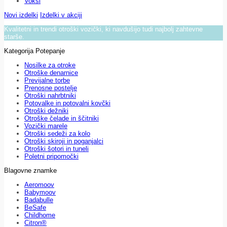
Voksi
Novi izdelki
Izdelki v akciji
Kvalitetni in trendi otroški vozički, ki navdušijo tudi najbolj zahtevne
starše.
Kategorija Potepanje
Nosilke za otroke
Otroške denarnice
Previjalne torbe
Prenosne postelje
Otroški nahrbtniki
Potovalke in potovalni kovčki
Otroški dežniki
Otroške čelade in ščitniki
Vozički marele
Otroški sedeži za kolo
Otroški skiroji in poganjalci
Otroški šotori in tuneli
Poletni pripomočki
Blagovne znamke
Aeromoov
Babymoov
Badabulle
BeSafe
Childhome
Citron®