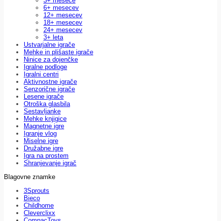
3+ mesece
6+ mesecev
12+ mesecev
18+ mesecev
24+ mesecev
3+ leta
Ustvarjalne igrače
Mehke in plišaste igrače
Ninice za dojenčke
Igralne podloge
Igralni centri
Aktivnostne igrače
Senzorične igrače
Lesene igrače
Otroška glasbila
Sestavljanke
Mehke knjigice
Magnetne igre
Igranje vlog
Miselne igre
Družabne igre
Igra na prostem
Shranjevanje igrač
Blagovne znamke
3Sprouts
Bieco
Childhome
Cleverclixx
CompacToys