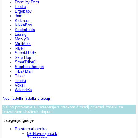
Done by Deer
Elodie
Ergobaby
Joie
Kidzroom
KikkaBoo
Kinderfeets
Lässig
Marky®
MiniMeis
Najell
Scoot&Ride
Skip Hop
SmarTrike®
Stephen Joseph
Tiba+Marl
Trixie
Trunki
Voksi
Wildride®
Novi izdelki
Izdelki v akciji
Naj bo potovanje ali potepanje z otrokom čimbolj prijetno! Izdelki za
brezskrben družinski dopust.
Kategorija Igranje
Po starosti otroka
0+ Novorojenček