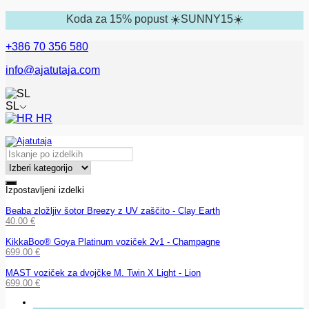
Koda za 15% popust ☀️SUNNY15☀️
+386 70 356 580
info@ajatutaja.com
SL
HR
Izpostavljeni izdelki
Beaba zložljiv šotor Breezy z UV zaščito - Clay Earth
40.00
€
KikkaBoo® Goya Platinum voziček 2v1 - Champagne
699.00
€
MAST voziček za dvojčke M. Twin X Light - Lion
699.00
€