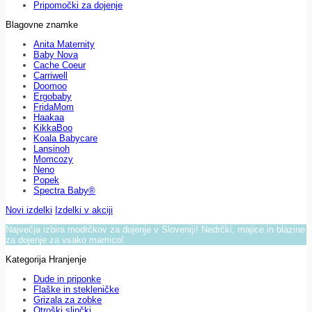
Pripomočki za dojenje
Blagovne znamke
Anita Maternity
Baby Nova
Cache Coeur
Carriwell
Doomoo
Ergobaby
FridaMom
Haakaa
KikkaBoo
Koala Babycare
Lansinoh
Momcozy
Neno
Popek
Spectra Baby®
Novi izdelki
Izdelki v akciji
Največja izbira modrčkov za dojenje v Sloveniji! Nedrčki, majice in blazine
za dojenje za vsako mamico!
Kategorija Hranjenje
Dude in priponke
Flaške in stekleničke
Grizala za zobke
Otroški slinčki