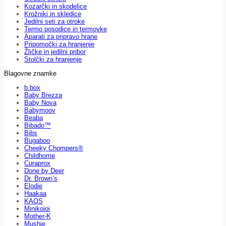
Kozarčki in skodelice
Krožniki in skledice
Jedilni seti za otroke
Termo posodice in termovke
Aparati za pripravo hrane
Pripomočki za hranjenje
Žličke in jedilni pribor
Stolčki za hranjenje
Blagovne znamke
b.box
Baby Brezza
Baby Nova
Babymoov
Beaba
Bibado™
Bibs
Bugaboo
Cheeky Chompers®
Childhome
Curaprox
Done by Deer
Dr. Brown’s
Elodie
Haakaa
KAOS
Minikoioi
Mother-K
Mushie