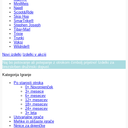
MiniMeis
Najell
Scoot&Ride
Skip Hop
SmarTrike®
Stephen Joseph
Tiba+Marl
Trixie
Trunki
Voksi
Wildride®
Novi izdelki
Izdelki v akciji
Naj bo potovanje ali potepanje z otrokom čimbolj prijetno! Izdelki za
brezskrben družinski dopust.
Kategorija Igranje
Po starosti otroka
0+ Novorojenček
3+ mesece
6+ mesecev
12+ mesecev
18+ mesecev
24+ mesecev
3+ leta
Ustvarjalne igrače
Mehke in plišaste igrače
Ninice za dojenčke