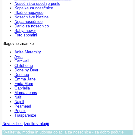
Nosečniško spodnje perilo
Kopalke za nosečnice
Hlačne nogavice
Nosečniške blazine
Nega nosečnice
Darilo za nosečnico
Babyshower
Foto spomini
Blagovne znamke
Anita Maternity
Avet
Carriwell
Childhome
Done by Deer
Doomoo
Emma Jane
Frida Mom
Gabriella
Mama Jeans
Naif
Najell
Pearhead
Popek
Trasparenze
Novi izdelki
Izdelki v akciji
Kvalitetna, modna in udobna oblačila za nosečnice - za dobro počutje