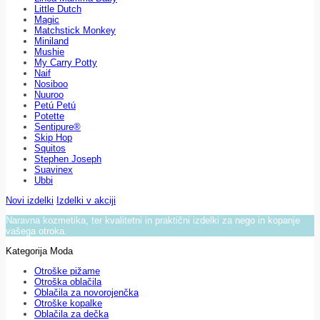
Little Dutch
Magic
Matchstick Monkey
Miniland
Mushie
My Carry Potty
Naif
Nosiboo
Nuuroo
Petú Petú
Potette
Sentipure®
Skip Hop
Squitos
Stephen Joseph
Suavinex
Ubbi
Novi izdelki
Izdelki v akciji
Naravna kozmetika, ter kvalitetni in praktični izdelki za nego in kopanje
vašega otroka.
Kategorija Moda
Otroške pižame
Otroška oblačila
Oblačila za novorojenčka
Otroške kopalke
Oblačila za dečka