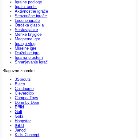
Igralne podloge
Igralni centri
Aktivnostne igrače
Senzorične igrače
Lesene igrače
Otroška glasbila
Sestavljanke
Mehke knjigice
Magnetne igre
Igranje vlog
Miselne igre
Družabne igre
Igra na prostem
Shranjevanje igrač
Blagovne znamke
3Sprouts
Bieco
Childhome
Cleverclixx
CompacToys
Done by Deer
Effiki
Galt
Goki
Hoppstar
IGLU
Janod
Kid's Concept