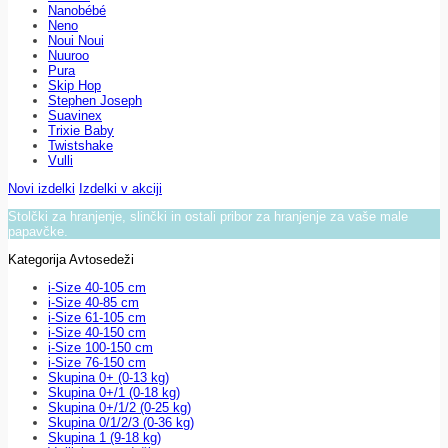
Nanobébé
Neno
Noui Noui
Nuuroo
Pura
Skip Hop
Stephen Joseph
Suavinex
Trixie Baby
Twistshake
Vulli
Novi izdelki
Izdelki v akciji
Stolčki za hranjenje, slinčki in ostali pribor za hranjenje za vaše male
papavčke.
Kategorija Avtosedeži
i-Size 40-105 cm
i-Size 40-85 cm
i-Size 61-105 cm
i-Size 40-150 cm
i-Size 100-150 cm
i-Size 76-150 cm
Skupina 0+ (0-13 kg)
Skupina 0+/1 (0-18 kg)
Skupina 0+/1/2 (0-25 kg)
Skupina 0/1/2/3 (0-36 kg)
Skupina 1 (9-18 kg)