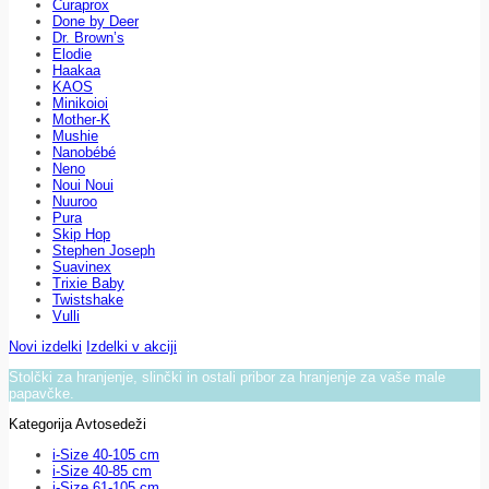
Curaprox
Done by Deer
Dr. Brown’s
Elodie
Haakaa
KAOS
Minikoioi
Mother-K
Mushie
Nanobébé
Neno
Noui Noui
Nuuroo
Pura
Skip Hop
Stephen Joseph
Suavinex
Trixie Baby
Twistshake
Vulli
Novi izdelki
Izdelki v akciji
Stolčki za hranjenje, slinčki in ostali pribor za hranjenje za vaše male
papavčke.
Kategorija Avtosedeži
i-Size 40-105 cm
i-Size 40-85 cm
i-Size 61-105 cm