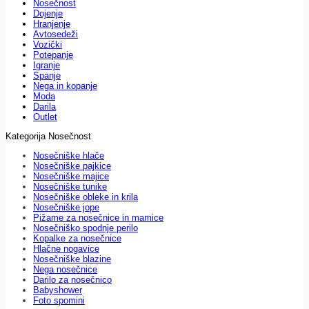
Nosečnost
Dojenje
Hranjenje
Avtosedeži
Vozički
Potepanje
Igranje
Spanje
Nega in kopanje
Moda
Darila
Outlet
Kategorija Nosečnost
Nosečniške hlače
Nosečniške pajkice
Nosečniške majice
Nosečniške tunike
Nosečniške obleke in krila
Nosečniške jope
Pižame za nosečnice in mamice
Nosečniško spodnje perilo
Kopalke za nosečnice
Hlačne nogavice
Nosečniške blazine
Nega nosečnice
Darilo za nosečnico
Babyshower
Foto spomini