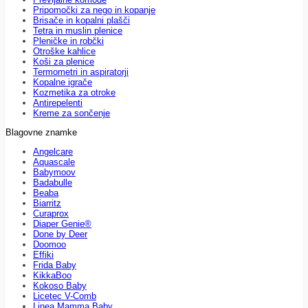
Pripomočki za nego in kopanje
Brisače in kopalni plašči
Tetra in muslin plenice
Pleničke in robčki
Otroške kahlice
Koši za plenice
Termometri in aspiratorji
Kopalne igrače
Kozmetika za otroke
Antirepelenti
Kreme za sončenje
Blagovne znamke
Angelcare
Aquascale
Babymoov
Badabulle
Beaba
Biarritz
Curaprox
Diaper Genie®
Done by Deer
Doomoo
Effiki
Frida Baby
KikkaBoo
Kokoso Baby
Licetec V-Comb
Linea Mamma Baby