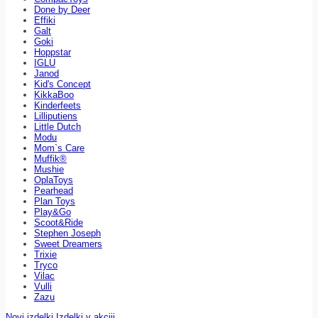
Done by Deer
Effiki
Galt
Goki
Hoppstar
IGLU
Janod
Kid's Concept
KikkaBoo
Kinderfeets
Lilliputiens
Little Dutch
Modu
Mom`s Care
Muffik®
Mushie
OplaToys
Pearhead
Plan Toys
Play&Go
Scoot&Ride
Stephen Joseph
Sweet Dreamers
Trixie
Tryco
Vilac
Vulli
Zazu
Novi izdelki
Izdelki v akciji