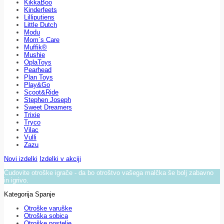
KikkaBoo
Kinderfeets
Lilliputiens
Little Dutch
Modu
Mom`s Care
Muffik®
Mushie
OplaToys
Pearhead
Plan Toys
Play&Go
Scoot&Ride
Stephen Joseph
Sweet Dreamers
Trixie
Tryco
Vilac
Vulli
Zazu
Novi izdelki
Izdelki v akciji
Čudovite otroške igrače - da bo otroštvo vašega malčka še bolj zabavno
in igrivo.
Kategorija Spanje
Otroške varuške
Otroška sobica
Otroške postelje