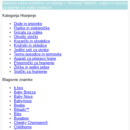
Največja izbira modrčkov za dojenje v Sloveniji! Nedrčki, majice in blazine
za dojenje za vsako mamico!
Kategorija Hranjenje
Dude in priponke
Flaške in stekleničke
Grizala za zobke
Otroški slinčki
Kozarčki in skodelice
Krožniki in skledice
Jedilni seti za otroke
Termo posodice in termovke
Aparati za pripravo hrane
Pripomočki za hranjenje
Žličke in jedilni pribor
Stolčki za hranjenje
Blagovne znamke
b.box
Baby Brezza
Baby Nova
Babymoov
Beaba
Bibado™
Bibs
Bugaboo
Cheeky Chompers®
Childhome