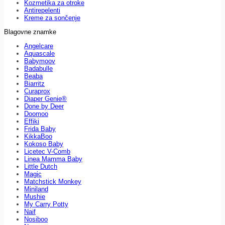
Kozmetika za otroke
Antirepelenti
Kreme za sončenje
Blagovne znamke
Angelcare
Aquascale
Babymoov
Badabulle
Beaba
Biarritz
Curaprox
Diaper Genie®
Done by Deer
Doomoo
Effiki
Frida Baby
KikkaBoo
Kokoso Baby
Licetec V-Comb
Linea Mamma Baby
Little Dutch
Magic
Matchstick Monkey
Miniland
Mushie
My Carry Potty
Naif
Nosiboo