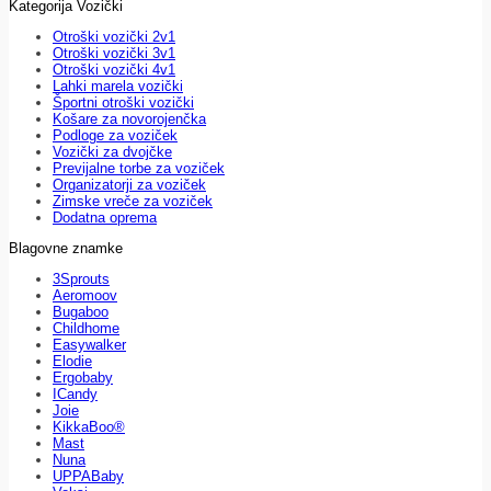
Kategorija Vozički
Otroški vozički 2v1
Otroški vozički 3v1
Otroški vozički 4v1
Lahki marela vozički
Športni otroški vozički
Košare za novorojenčka
Podloge za voziček
Vozički za dvojčke
Previjalne torbe za voziček
Organizatorji za voziček
Zimske vreče za voziček
Dodatna oprema
Blagovne znamke
3Sprouts
Aeromoov
Bugaboo
Childhome
Easywalker
Elodie
Ergobaby
ICandy
Joie
KikkaBoo®
Mast
Nuna
UPPABaby