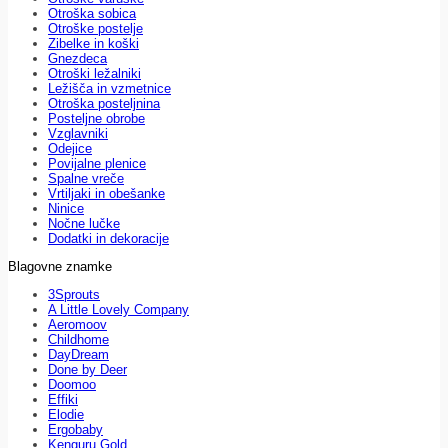
Otroška sobica
Otroške postelje
Zibelke in koški
Gnezdeca
Otroški ležalniki
Ležišča in vzmetnice
Otroška posteljnina
Posteljne obrobe
Vzglavniki
Odejice
Povijalne plenice
Spalne vreče
Vrtiljaki in obešanke
Ninice
Nočne lučke
Dodatki in dekoracije
Blagovne znamke
3Sprouts
A Little Lovely Company
Aeromoov
Childhome
DayDream
Done by Deer
Doomoo
Effiki
Elodie
Ergobaby
Kenguru Gold