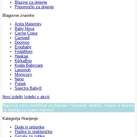
Blazine za dojenje
Pripomočki za dojenje
Blagovne znamke
Anita Maternity
Baby Nova
Cache Coeur
Carriwell
Doomoo
Ergobaby
FridaMom
Haakaa
KikkaBoo
Koala Babycare
Lansinoh
Momcozy
Neno
Popek
Spectra Baby®
Novi izdelki
Izdelki v akciji
Največja izbira modrčkov za dojenje v Sloveniji! Nedrčki, majice in blazine
za dojenje za vsako mamico!
Kategorija Hranjenje
Dude in priponke
Flaške in stekleničke
Grizala za zobke