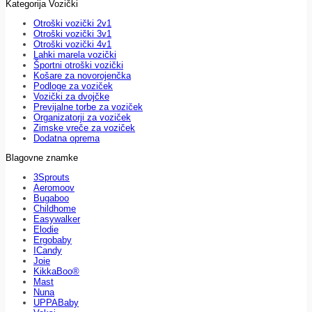
Kategorija Vozički
Otroški vozički 2v1
Otroški vozički 3v1
Otroški vozički 4v1
Lahki marela vozički
Športni otroški vozički
Košare za novorojenčka
Podloge za voziček
Vozički za dvojčke
Previjalne torbe za voziček
Organizatorji za voziček
Zimske vreče za voziček
Dodatna oprema
Blagovne znamke
3Sprouts
Aeromoov
Bugaboo
Childhome
Easywalker
Elodie
Ergobaby
ICandy
Joie
KikkaBoo®
Mast
Nuna
UPPABaby