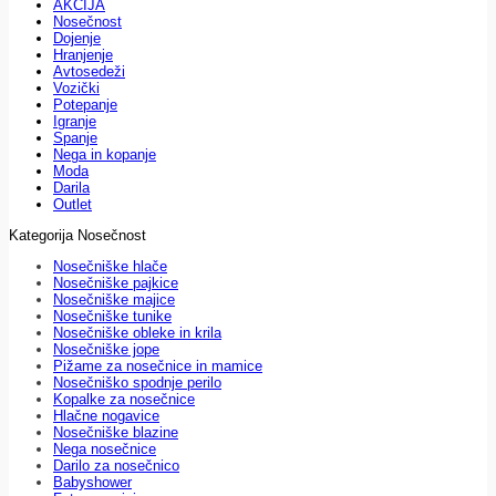
AKCIJA
Nosečnost
Dojenje
Hranjenje
Avtosedeži
Vozički
Potepanje
Igranje
Spanje
Nega in kopanje
Moda
Darila
Outlet
Kategorija Nosečnost
Nosečniške hlače
Nosečniške pajkice
Nosečniške majice
Nosečniške tunike
Nosečniške obleke in krila
Nosečniške jope
Pižame za nosečnice in mamice
Nosečniško spodnje perilo
Kopalke za nosečnice
Hlačne nogavice
Nosečniške blazine
Nega nosečnice
Darilo za nosečnico
Babyshower