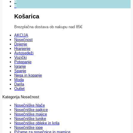
0
0
Košarica
Brezplačna dostava ob nakupu nad 85€
AKCIJA
Nosečnost
Dojenje
Hranjenje
Avtosedeži
Vozički
Potepanje
Igranje
Spanje
Nega in kopanje
Moda
Darila
Outlet
Kategorija Nosečnost
Nosečniške hlače
Nosečniške pajkice
Nosečniške majice
Nosečniške tunike
Nosečniške obleke in krila
Nosečniške jope
Pižame za nosečnice in mamice