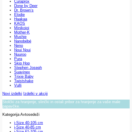
Curaprox
Done by Deer
Dr. Brown’s
Elodie
Haakaa
KAOS
Minikoioi
Mother-K
Mushie
Nanobébé
Neno
Noui Noui
Nuuroo
Pura
Skip Hop
Stephen Joseph
Suavinex
Trixie Baby
Twistshake
Vulli
Novi izdelki
Izdelki v akciji
Stolčki za hranjenje, slinčki in ostali pribor za hranjenje za vaše male
papavčke.
Kategorija Avtosedeži
i-Size 40-105 cm
i-Size 40-85 cm
i-Size 61-105 cm