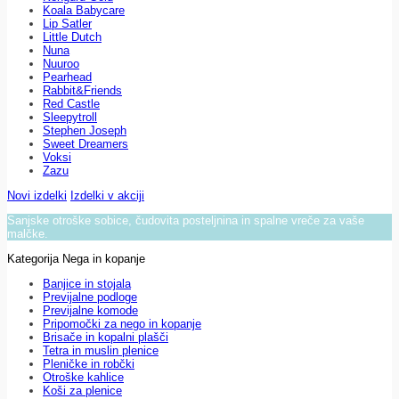
Koala Babycare
Lip Satler
Little Dutch
Nuna
Nuuroo
Pearhead
Rabbit&Friends
Red Castle
Sleepytroll
Stephen Joseph
Sweet Dreamers
Voksi
Zazu
Novi izdelki
Izdelki v akciji
Sanjske otroške sobice, čudovita posteljnina in spalne vreče za vaše
malčke.
Kategorija Nega in kopanje
Banjice in stojala
Previjalne podloge
Previjalne komode
Pripomočki za nego in kopanje
Brisače in kopalni plašči
Tetra in muslin plenice
Pleničke in robčki
Otroške kahlice
Koši za plenice