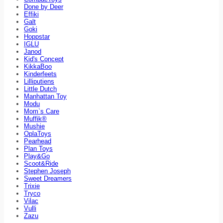
Done by Deer
Effiki
Galt
Goki
Hoppstar
IGLU
Janod
Kid's Concept
KikkaBoo
Kinderfeets
Lilliputiens
Little Dutch
Manhattan Toy
Modu
Mom`s Care
Muffik®
Mushie
OplaToys
Pearhead
Plan Toys
Play&Go
Scoot&Ride
Stephen Joseph
Sweet Dreamers
Trixie
Tryco
Vilac
Vulli
Zazu