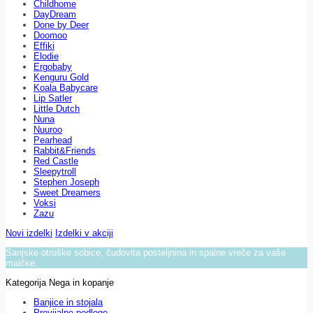
Childhome
DayDream
Done by Deer
Doomoo
Effiki
Elodie
Ergobaby
Kenguru Gold
Koala Babycare
Lip Satler
Little Dutch
Nuna
Nuuroo
Pearhead
Rabbit&Friends
Red Castle
Sleepytroll
Stephen Joseph
Sweet Dreamers
Voksi
Zazu
Novi izdelki
Izdelki v akciji
Sanjske otroške sobice, čudovita posteljnina in spalne vreče za vaše
malčke.
Kategorija Nega in kopanje
Banjice in stojala
Previjalne podloge