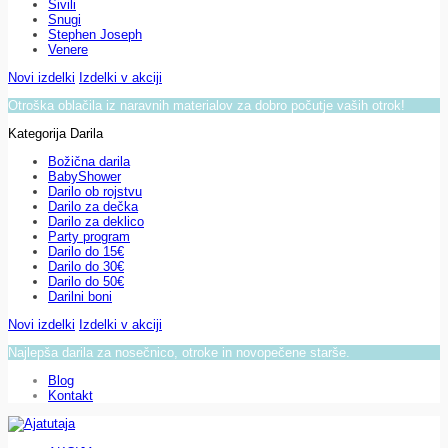
Sivili
Snugi
Stephen Joseph
Venere
Novi izdelki
Izdelki v akciji
Otroška oblačila iz naravnih materialov za dobro počutje vaših otrok!
Kategorija Darila
Božična darila
BabyShower
Darilo ob rojstvu
Darilo za dečka
Darilo za deklico
Party program
Darilo do 15€
Darilo do 30€
Darilo do 50€
Darilni boni
Novi izdelki
Izdelki v akciji
Najlepša darila za nosečnico, otroke in novopečene starše.
Blog
Kontakt