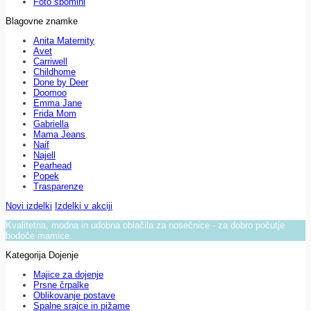
Foto spomini
Blagovne znamke
Anita Maternity
Avet
Carriwell
Childhome
Done by Deer
Doomoo
Emma Jane
Frida Mom
Gabriella
Mama Jeans
Naif
Najell
Pearhead
Popek
Trasparenze
Novi izdelki
Izdelki v akciji
Kvalitetna, modna in udobna oblačila za nosečnice - za dobro počutje
bodoče mamice.
Kategorija Dojenje
Majice za dojenje
Prsne črpalke
Oblikovanje postave
Spalne srajce in pižame