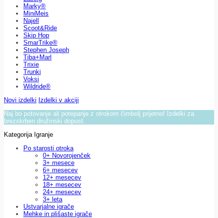
Marky®
MiniMeis
Najell
Scoot&Ride
Skip Hop
SmarTrike®
Stephen Joseph
Tiba+Marl
Trixie
Trunki
Voksi
Wildride®
Novi izdelki
Izdelki v akciji
Naj bo potovanje ali potepanje z otrokom čimbolj prijetno! Izdelki za
brezskrben družinski dopust.
Kategorija Igranje
Po starosti otroka
0+ Novorojenček
3+ mesece
6+ mesecev
12+ mesecev
18+ mesecev
24+ mesecev
3+ leta
Ustvarjalne igrače
Mehke in plišaste igrače