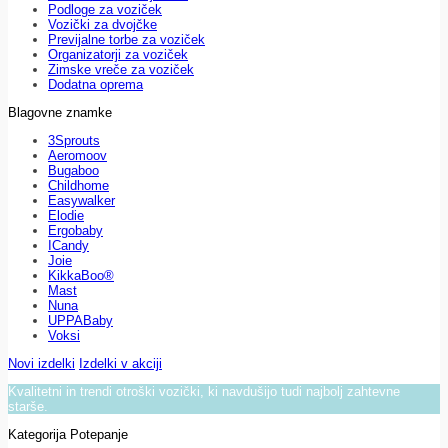
Podloge za voziček
Vozički za dvojčke
Previjalne torbe za voziček
Organizatorji za voziček
Zimske vreče za voziček
Dodatna oprema
Blagovne znamke
3Sprouts
Aeromoov
Bugaboo
Childhome
Easywalker
Elodie
Ergobaby
ICandy
Joie
KikkaBoo®
Mast
Nuna
UPPABaby
Voksi
Novi izdelki
Izdelki v akciji
Kvalitetni in trendi otroški vozički, ki navdušijo tudi najbolj zahtevne
starše.
Kategorija Potepanje