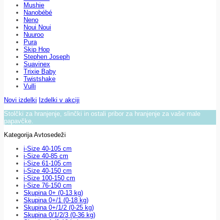
Mushie
Nanobébé
Neno
Noui Noui
Nuuroo
Pura
Skip Hop
Stephen Joseph
Suavinex
Trixie Baby
Twistshake
Vulli
Novi izdelki
Izdelki v akciji
Stolčki za hranjenje, slinčki in ostali pribor za hranjenje za vaše male
papavčke.
Kategorija Avtosedeži
i-Size 40-105 cm
i-Size 40-85 cm
i-Size 61-105 cm
i-Size 40-150 cm
i-Size 100-150 cm
i-Size 76-150 cm
Skupina 0+ (0-13 kg)
Skupina 0+/1 (0-18 kg)
Skupina 0+/1/2 (0-25 kg)
Skupina 0/1/2/3 (0-36 kg)