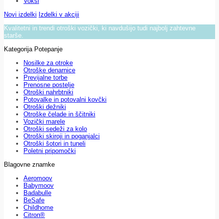
Voksi
Novi izdelki
Izdelki v akciji
Kvalitetni in trendi otroški vozički, ki navdušijo tudi najbolj zahtevne
starše.
Kategorija Potepanje
Nosilke za otroke
Otroške denarnice
Previjalne torbe
Prenosne postelje
Otroški nahrbtniki
Potovalke in potovalni kovčki
Otroški dežniki
Otroške čelade in ščitniki
Vozički marele
Otroški sedeži za kolo
Otroški skiroji in poganjalci
Otroški šotori in tuneli
Poletni pripomočki
Blagovne znamke
Aeromoov
Babymoov
Badabulle
BeSafe
Childhome
Citron®