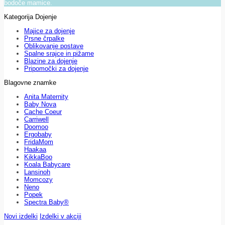
bodoče mamice.
Kategorija Dojenje
Majice za dojenje
Prsne črpalke
Oblikovanje postave
Spalne srajce in pižame
Blazine za dojenje
Pripomočki za dojenje
Blagovne znamke
Anita Maternity
Baby Nova
Cache Coeur
Carriwell
Doomoo
Ergobaby
FridaMom
Haakaa
KikkaBoo
Koala Babycare
Lansinoh
Momcozy
Neno
Popek
Spectra Baby®
Novi izdelki
Izdelki v akciji