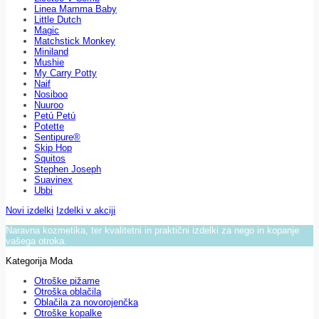
Linea Mamma Baby
Little Dutch
Magic
Matchstick Monkey
Miniland
Mushie
My Carry Potty
Naif
Nosiboo
Nuuroo
Petú Petú
Potette
Sentipure®
Skip Hop
Squitos
Stephen Joseph
Suavinex
Ubbi
Novi izdelki
Izdelki v akciji
Naravna kozmetika, ter kvalitetni in praktični izdelki za nego in kopanje
vašega otroka.
Kategorija Moda
Otroške pižame
Otroška oblačila
Oblačila za novorojenčka
Otroške kopalke