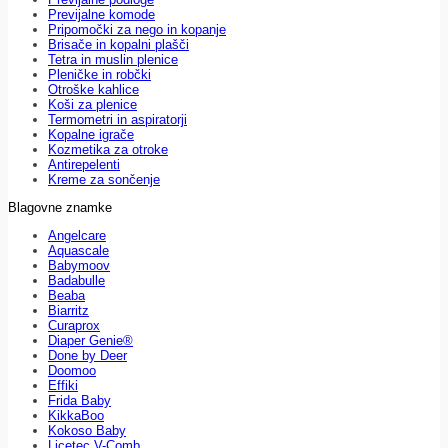
Previjalne komode
Pripomočki za nego in kopanje
Brisače in kopalni plašči
Tetra in muslin plenice
Pleničke in robčki
Otroške kahlice
Koši za plenice
Termometri in aspiratorji
Kopalne igrače
Kozmetika za otroke
Antirepelenti
Kreme za sončenje
Blagovne znamke
Angelcare
Aquascale
Babymoov
Badabulle
Beaba
Biarritz
Curaprox
Diaper Genie®
Done by Deer
Doomoo
Effiki
Frida Baby
KikkaBoo
Kokoso Baby
Licetec V-Comb