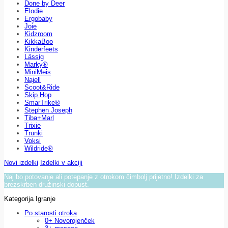
Done by Deer
Elodie
Ergobaby
Joie
Kidzroom
KikkaBoo
Kinderfeets
Lässig
Marky®
MiniMeis
Najell
Scoot&Ride
Skip Hop
SmarTrike®
Stephen Joseph
Tiba+Marl
Trixie
Trunki
Voksi
Wildride®
Novi izdelki
Izdelki v akciji
Naj bo potovanje ali potepanje z otrokom čimbolj prijetno! Izdelki za
brezskrben družinski dopust.
Kategorija Igranje
Po starosti otroka
0+ Novorojenček