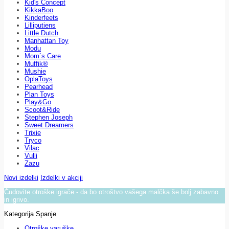
Kid's Concept
KikkaBoo
Kinderfeets
Lilliputiens
Little Dutch
Manhattan Toy
Modu
Mom`s Care
Muffik®
Mushie
OplaToys
Pearhead
Plan Toys
Play&Go
Scoot&Ride
Stephen Joseph
Sweet Dreamers
Trixie
Tryco
Vilac
Vulli
Zazu
Novi izdelki
Izdelki v akciji
Čudovite otroške igrače - da bo otroštvo vašega malčka še bolj zabavno
in igrivo.
Kategorija Spanje
Otroške varuške