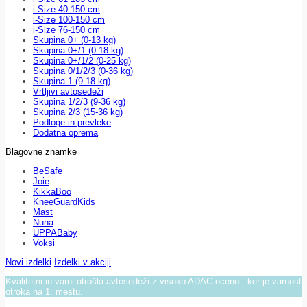
i-Size 40-150 cm
i-Size 100-150 cm
i-Size 76-150 cm
Skupina 0+ (0-13 kg)
Skupina 0+/1 (0-18 kg)
Skupina 0+/1/2 (0-25 kg)
Skupina 0/1/2/3 (0-36 kg)
Skupina 1 (9-18 kg)
Vrtljivi avtosedeži
Skupina 1/2/3 (9-36 kg)
Skupina 2/3 (15-36 kg)
Podloge in prevleke
Dodatna oprema
Blagovne znamke
BeSafe
Joie
KikkaBoo
KneeGuardKids
Mast
Nuna
UPPABaby
Voksi
Novi izdelki
Izdelki v akciji
Kvalitetni in varni otroški avtosedeži z visoko ADAC oceno - ker je varnost
otroka na 1. mestu.