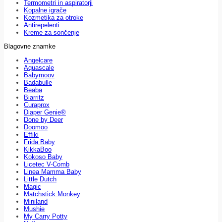
Termometri in aspiratorji
Kopalne igrače
Kozmetika za otroke
Antirepelenti
Kreme za sončenje
Blagovne znamke
Angelcare
Aquascale
Babymoov
Badabulle
Beaba
Biarritz
Curaprox
Diaper Genie®
Done by Deer
Doomoo
Effiki
Frida Baby
KikkaBoo
Kokoso Baby
Licetec V-Comb
Linea Mamma Baby
Little Dutch
Magic
Matchstick Monkey
Miniland
Mushie
My Carry Potty