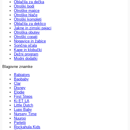
Oblačila za dečka
Otroški bodi
Otroške majice
Otroške hlače
Otroški kompleti
Oblačila za deklico
Jakne in zimski pajaci
Otroška obutev
Otroški copati
Nogavice in žabice
Sončna očala
Kape in klobučki
Dežni program
Modni dodatki
Blagovne znamke
Babiators
Baobaby
Clar
Disney
Elodie
First Steps
Ki ET LA
Little Dutch
Lupo Baby
Nursery Time
Nuuroo
Perletti
Rockahula Kids