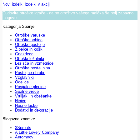
Novi izdelki
Izdelki v akciji
Čudovite otroške igrače - da bo otroštvo vašega malčka še bolj zabavno
in igrivo.
Kategorija Spanje
Otroške varuške
Otroška sobica
Otroške postelje
Zibelke in koški
Gnezdeca
Otroški ležalniki
Ležišča in vzmetnice
Otroška posteljnina
Posteljne obrobe
Vzglavniki
Odejice
Povijalne plenice
Spalne vreče
Vrtiljaki in obešanke
Ninice
Nočne lučke
Dodatki in dekoracije
Blagovne znamke
3Sprouts
A Little Lovely Company
Aeromoov