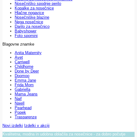
Nosečniško spodnje perilo
Kopalke za nosečnice
Hlačne nogavice
Nosečniške blazine
Nega nosečnice
Darilo za nosečnico
Babyshower
Foto spomini
Blagovne znamke
Anita Maternity
Avet
Carriwell
Childhome
Done by Deer
Doomoo
Emma Jane
Frida Mom
Gabriella
Mama Jeans
Naif
Najell
Pearhead
Popek
Trasparenze
Novi izdelki
Izdelki v akciji
Kvalitetna, modna in udobna oblačila za nosečnice - za dobro počutje