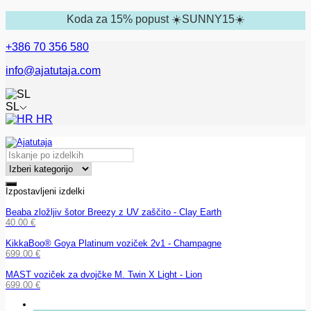
Koda za 15% popust ☀️SUNNY15☀️
+386 70 356 580
info@ajatutaja.com
SL
HR
Izpostavljeni izdelki
Beaba zložljiv šotor Breezy z UV zaščito - Clay Earth
40.00
€
KikkaBoo® Goya Platinum voziček 2v1 - Champagne
699.00
€
MAST voziček za dvojčke M. Twin X Light - Lion
699.00
€