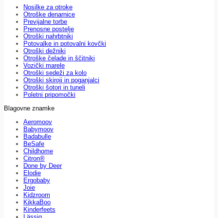
Nosilke za otroke
Otroške denarnice
Previjalne torbe
Prenosne postelje
Otroški nahrbtniki
Potovalke in potovalni kovčki
Otroški dežniki
Otroške čelade in ščitniki
Vozički marele
Otroški sedeži za kolo
Otroški skiroji in poganjalci
Otroški šotori in tuneli
Poletni pripomočki
Blagovne znamke
Aeromoov
Babymoov
Badabulle
BeSafe
Childhome
Citron®
Done by Deer
Elodie
Ergobaby
Joie
Kidzroom
KikkaBoo
Kinderfeets
Lässig