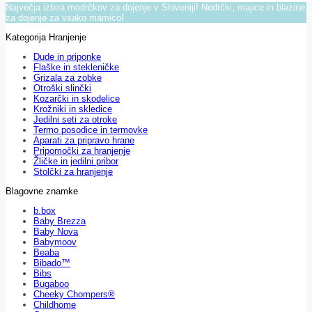
Največja izbira modrčkov za dojenje v Sloveniji! Nedrčki, majice in blazine
za dojenje za vsako mamico!
Kategorija Hranjenje
Dude in priponke
Flaške in stekleničke
Grizala za zobke
Otroški slinčki
Kozarčki in skodelice
Krožniki in skledice
Jedilni seti za otroke
Termo posodice in termovke
Aparati za pripravo hrane
Pripomočki za hranjenje
Žličke in jedilni pribor
Stolčki za hranjenje
Blagovne znamke
b.box
Baby Brezza
Baby Nova
Babymoov
Beaba
Bibado™
Bibs
Bugaboo
Cheeky Chompers®
Childhome