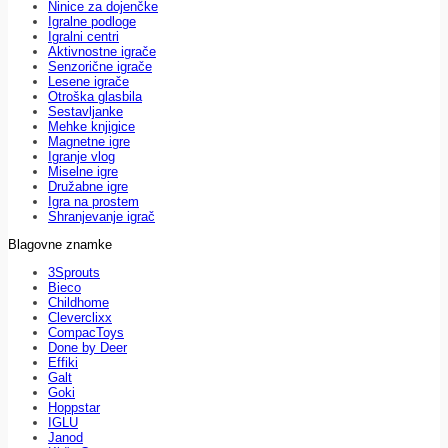
Ninice za dojenčke
Igralne podloge
Igralni centri
Aktivnostne igrače
Senzorične igrače
Lesene igrače
Otroška glasbila
Sestavljanke
Mehke knjigice
Magnetne igre
Igranje vlog
Miselne igre
Družabne igre
Igra na prostem
Shranjevanje igrač
Blagovne znamke
3Sprouts
Bieco
Childhome
Cleverclixx
CompacToys
Done by Deer
Effiki
Galt
Goki
Hoppstar
IGLU
Janod