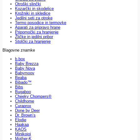
Otroški slinčki
Kozarčki in skodelice
Krožniki in skledice
Jedilni seti za otroke
Termo posodice in termovke
Aparati za pripravo hrane
Pripomočki za hranjenje
Žličke in jedilni pribor
Stolčki za hranjenje
Blagovne znamke
b.box
Baby Brezza
Baby Nova
Babymoov
Beaba
Bibado™
Bibs
Bugaboo
Cheeky Chompers®
Childhome
Curaprox
Done by Deer
Dr. Brown’s
Elodie
Haakaa
KAOS
Minikoioi
Mother-K