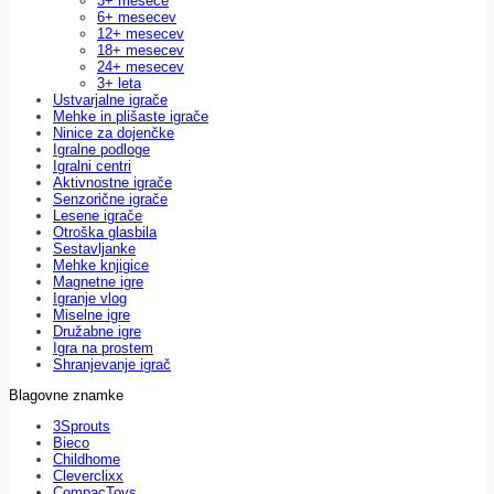
3+ mesece
6+ mesecev
12+ mesecev
18+ mesecev
24+ mesecev
3+ leta
Ustvarjalne igrače
Mehke in plišaste igrače
Ninice za dojenčke
Igralne podloge
Igralni centri
Aktivnostne igrače
Senzorične igrače
Lesene igrače
Otroška glasbila
Sestavljanke
Mehke knjigice
Magnetne igre
Igranje vlog
Miselne igre
Družabne igre
Igra na prostem
Shranjevanje igrač
Blagovne znamke
3Sprouts
Bieco
Childhome
Cleverclixx
CompacToys