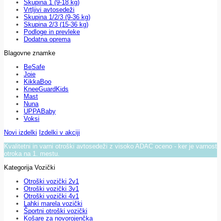
Skupina 1 (9-18 kg)
Vrtljivi avtosedeži
Skupina 1/2/3 (9-36 kg)
Skupina 2/3 (15-36 kg)
Podloge in prevleke
Dodatna oprema
Blagovne znamke
BeSafe
Joie
KikkaBoo
KneeGuardKids
Mast
Nuna
UPPABaby
Voksi
Novi izdelki
Izdelki v akciji
Kvalitetni in varni otroški avtosedeži z visoko ADAC oceno - ker je varnost
otroka na 1. mestu.
Kategorija Vozički
Otroški vozički 2v1
Otroški vozički 3v1
Otroški vozički 4v1
Lahki marela vozički
Športni otroški vozički
Košare za novorojenčka