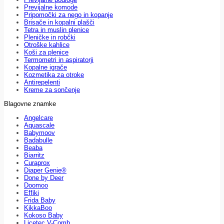
Previjalne komode
Pripomočki za nego in kopanje
Brisače in kopalni plašči
Tetra in muslin plenice
Pleničke in robčki
Otroške kahlice
Koši za plenice
Termometri in aspiratorji
Kopalne igrače
Kozmetika za otroke
Antirepelenti
Kreme za sončenje
Blagovne znamke
Angelcare
Aquascale
Babymoov
Badabulle
Beaba
Biarritz
Curaprox
Diaper Genie®
Done by Deer
Doomoo
Effiki
Frida Baby
KikkaBoo
Kokoso Baby
Licetec V-Comb