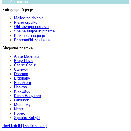
bodoče mamice.
Kategorija Dojenje
Majice za dojenje
Prsne črpalke
Oblikovanje postave
Spalne srajce in pižame
Blazine za dojenje
Pripomočki za dojenje
Blagovne znamke
Anita Maternity
Baby Nova
Cache Coeur
Carriwell
Doomoo
Ergobaby
FridaMom
Haakaa
KikkaBoo
Koala Babycare
Lansinoh
Momcozy
Neno
Popek
Spectra Baby®
Novi izdelki
Izdelki v akciji