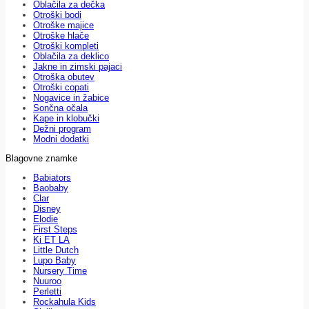
Oblačila za dečka
Otroški bodi
Otroške majice
Otroške hlače
Otroški kompleti
Oblačila za deklico
Jakne in zimski pajaci
Otroška obutev
Otroški copati
Nogavice in žabice
Sončna očala
Kape in klobučki
Dežni program
Modni dodatki
Blagovne znamke
Babiators
Baobaby
Clar
Disney
Elodie
First Steps
Ki ET LA
Little Dutch
Lupo Baby
Nursery Time
Nuuroo
Perletti
Rockahula Kids