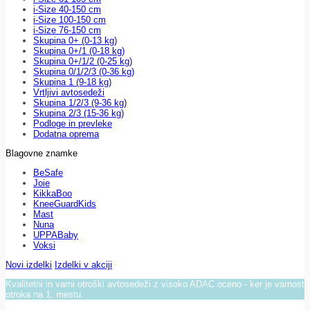
i-Size 40-150 cm
i-Size 100-150 cm
i-Size 76-150 cm
Skupina 0+ (0-13 kg)
Skupina 0+/1 (0-18 kg)
Skupina 0+/1/2 (0-25 kg)
Skupina 0/1/2/3 (0-36 kg)
Skupina 1 (9-18 kg)
Vrtljivi avtosedeži
Skupina 1/2/3 (9-36 kg)
Skupina 2/3 (15-36 kg)
Podloge in prevleke
Dodatna oprema
Blagovne znamke
BeSafe
Joie
KikkaBoo
KneeGuardKids
Mast
Nuna
UPPABaby
Voksi
Novi izdelki
Izdelki v akciji
Kvalitetni in varni otroški avtosedeži z visoko ADAC oceno - ker je varnost
otroka na 1. mestu.