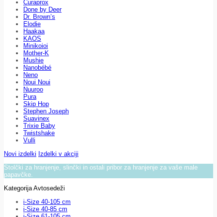
Curaprox
Done by Deer
Dr. Brown’s
Elodie
Haakaa
KAOS
Minikoioi
Mother-K
Mushie
Nanobébé
Neno
Noui Noui
Nuuroo
Pura
Skip Hop
Stephen Joseph
Suavinex
Trixie Baby
Twistshake
Vulli
Novi izdelki
Izdelki v akciji
Stolčki za hranjenje, slinčki in ostali pribor za hranjenje za vaše male
papavčke.
Kategorija Avtosedeži
i-Size 40-105 cm
i-Size 40-85 cm
i-Size 61-105 cm