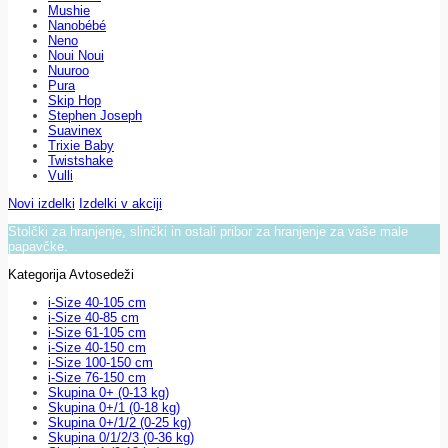
Mushie
Nanobébé
Neno
Noui Noui
Nuuroo
Pura
Skip Hop
Stephen Joseph
Suavinex
Trixie Baby
Twistshake
Vulli
Novi izdelki
Izdelki v akciji
Stolčki za hranjenje, slinčki in ostali pribor za hranjenje za vaše male
papavčke.
Kategorija Avtosedeži
i-Size 40-105 cm
i-Size 40-85 cm
i-Size 61-105 cm
i-Size 40-150 cm
i-Size 100-150 cm
i-Size 76-150 cm
Skupina 0+ (0-13 kg)
Skupina 0+/1 (0-18 kg)
Skupina 0+/1/2 (0-25 kg)
Skupina 0/1/2/3 (0-36 kg)