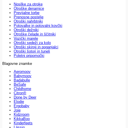
Nosilke za otroke
Otroške denarnice
Previjalne torbe
Prenosne postelje
Otroški nahrbtniki
Potovalke in potovalni kovčki
Otroški dežniki
Otroške čelade in ščitniki
Vozički marele
Otroški sedeži za kolo
Otroški skiroji in poganjalci
Otroški šotori in tuneli
Poletni pripomočki
Blagovne znamke
Aeromoov
Babymoov
Badabulle
BeSafe
Childhome
Citron®
Done by Deer
Elodie
Ergobaby
Joie
Kidzroom
KikkaBoo
Kinderfeets
Lässig