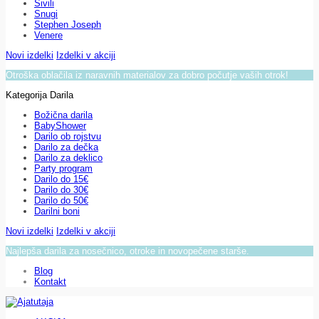
Sivili
Snugi
Stephen Joseph
Venere
Novi izdelki
Izdelki v akciji
Otroška oblačila iz naravnih materialov za dobro počutje vaših otrok!
Kategorija Darila
Božična darila
BabyShower
Darilo ob rojstvu
Darilo za dečka
Darilo za deklico
Party program
Darilo do 15€
Darilo do 30€
Darilo do 50€
Darilni boni
Novi izdelki
Izdelki v akciji
Najlepša darila za nosečnico, otroke in novopečene starše.
Blog
Kontakt