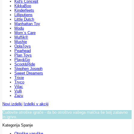
Kid's Concept
KikkaBoo
Kinderfeets
Lilliputiens
Little Dutch
Manhattan Toy
Modu
Mom`s Care
Muffik®
Mushie
OplaToys
Pearhead
Plan Toys
Play&Go
Scoot&Ride
Stephen Joseph
Sweet Dreamers
Trixie
Tryco
Vilac
Vulli
Zazu
Novi izdelki
Izdelki v akciji
Čudovite otroške igrače - da bo otroštvo vašega malčka še bolj zabavno
in igrivo.
Kategorija Spanje
Otroške varuške