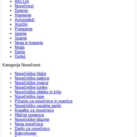
AKCIJA
Nosečnost
Dojenje
Hranjenje
Avtosedeži
Vozički
Potepanje
Igranje
Spanje
Nega in kopanje
Moda
Darila
Outlet
Kategorija Nosečnost
Nosečniške hlače
Nosečniške pajkice
Nosečniške majice
Nosečniške tunike
Nosečniške obleke in krila
Nosečniške jope
Pižame za nosečnice in mamice
Nosečniško spodnje perilo
Kopalke za nosečnice
Hlačne nogavice
Nosečniške blazine
Nega nosečnice
Darilo za nosečnico
Babyshower