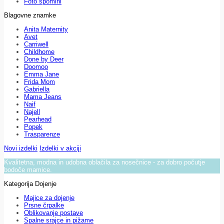
Foto spomini
Blagovne znamke
Anita Maternity
Avet
Carriwell
Childhome
Done by Deer
Doomoo
Emma Jane
Frida Mom
Gabriella
Mama Jeans
Naif
Najell
Pearhead
Popek
Trasparenze
Novi izdelki
Izdelki v akciji
Kvalitetna, modna in udobna oblačila za nosečnice - za dobro počutje
bodoče mamice.
Kategorija Dojenje
Majice za dojenje
Prsne črpalke
Oblikovanje postave
Spalne srajce in pižame