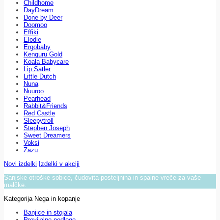
Childhome
DayDream
Done by Deer
Doomoo
Effiki
Elodie
Ergobaby
Kenguru Gold
Koala Babycare
Lip Satler
Little Dutch
Nuna
Nuuroo
Pearhead
Rabbit&Friends
Red Castle
Sleepytroll
Stephen Joseph
Sweet Dreamers
Voksi
Zazu
Novi izdelki
Izdelki v akciji
Sanjske otroške sobice, čudovita posteljnina in spalne vreče za vaše
malčke.
Kategorija Nega in kopanje
Banjice in stojala
Previjalne podloge