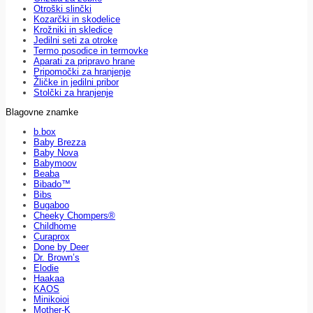
Otroški slinčki
Kozarčki in skodelice
Krožniki in skledice
Jedilni seti za otroke
Termo posodice in termovke
Aparati za pripravo hrane
Pripomočki za hranjenje
Žličke in jedilni pribor
Stolčki za hranjenje
Blagovne znamke
b.box
Baby Brezza
Baby Nova
Babymoov
Beaba
Bibado™
Bibs
Bugaboo
Cheeky Chompers®
Childhome
Curaprox
Done by Deer
Dr. Brown’s
Elodie
Haakaa
KAOS
Minikoioi
Mother-K