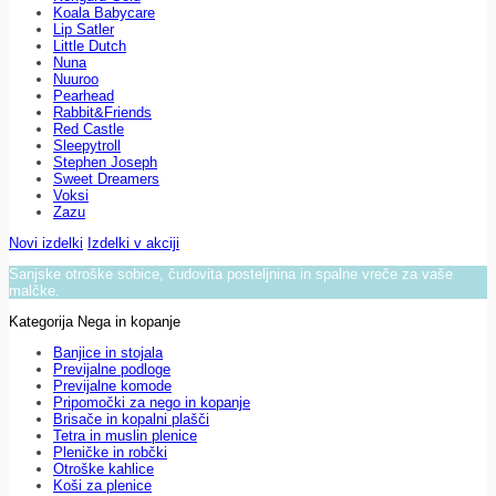
Koala Babycare
Lip Satler
Little Dutch
Nuna
Nuuroo
Pearhead
Rabbit&Friends
Red Castle
Sleepytroll
Stephen Joseph
Sweet Dreamers
Voksi
Zazu
Novi izdelki
Izdelki v akciji
Sanjske otroške sobice, čudovita posteljnina in spalne vreče za vaše
malčke.
Kategorija Nega in kopanje
Banjice in stojala
Previjalne podloge
Previjalne komode
Pripomočki za nego in kopanje
Brisače in kopalni plašči
Tetra in muslin plenice
Pleničke in robčki
Otroške kahlice
Koši za plenice