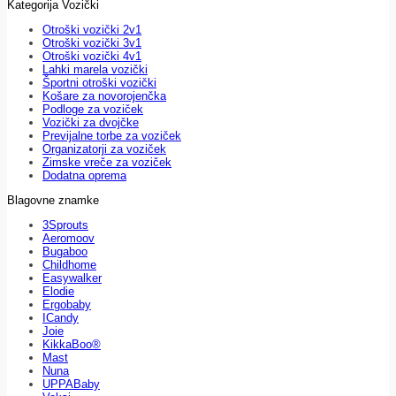
Kategorija Vozički
Otroški vozički 2v1
Otroški vozički 3v1
Otroški vozički 4v1
Lahki marela vozički
Športni otroški vozički
Košare za novorojenčka
Podloge za voziček
Vozički za dvojčke
Previjalne torbe za voziček
Organizatorji za voziček
Zimske vreče za voziček
Dodatna oprema
Blagovne znamke
3Sprouts
Aeromoov
Bugaboo
Childhome
Easywalker
Elodie
Ergobaby
ICandy
Joie
KikkaBoo®
Mast
Nuna
UPPABaby