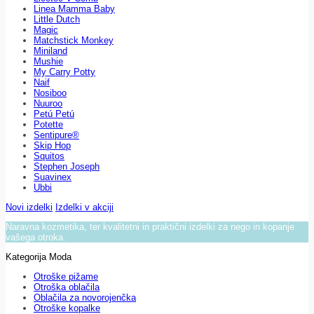
Linea Mamma Baby
Little Dutch
Magic
Matchstick Monkey
Miniland
Mushie
My Carry Potty
Naif
Nosiboo
Nuuroo
Petú Petú
Potette
Sentipure®
Skip Hop
Squitos
Stephen Joseph
Suavinex
Ubbi
Novi izdelki
Izdelki v akciji
Naravna kozmetika, ter kvalitetni in praktični izdelki za nego in kopanje
vašega otroka.
Kategorija Moda
Otroške pižame
Otroška oblačila
Oblačila za novorojenčka
Otroške kopalke