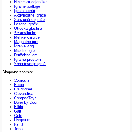
Ninice za dojenčke
Igralne podloge
Igralni centri
Aktivnostne igrače
Senzorične igrače
Lesene igrače
Otroška glasbila
Sestavljanke
Mehke knjigice
Magnetne igre
Igranje vlog
Miselne igre
Družabne igre
Igra na prostem
Shranjevanje igrač
Blagovne znamke
3Sprouts
Bieco
Childhome
Cleverclixx
CompacToys
Done by Deer
Effiki
Galt
Goki
Hoppstar
IGLU
Janod