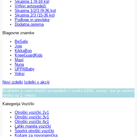
Skupina 1 (9-18 kg)
Vrtljivi avtosedeži
Skupina 1/2/3 (9-36 kg)
Skupina 2/3 (15-36 kg)
Podloge in prevleke
Dodatna oprema
Blagovne znamke
BeSafe
Joie
KikkaBoo
KneeGuardKids
Mast
Nuna
UPPABaby
Voksi
Novi izdelki
Izdelki v akciji
Kvalitetni in varni otroški avtosedeži z visoko ADAC oceno - ker je varnost
otroka na 1. mestu.
Kategorija Vozički
Otroški vozički 2v1
Otroški vozički 3v1
Otroški vozički 4v1
Lahki marela vozički
Športni otroški vozički
Košare za novorojenčka