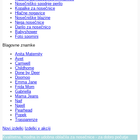
Nosečniško spodnje perilo
Kopalke za nosečnice
Hlačne nogavice
Nosečniške blazine
Nega nosečnice
Darilo za nosečnico
Babyshower
Foto spomini
Blagovne znamke
Anita Maternity
Avet
Carriwell
Childhome
Done by Deer
Doomoo
Emma Jane
Frida Mom
Gabriella
Mama Jeans
Naif
Najell
Pearhead
Popek
Trasparenze
Novi izdelki
Izdelki v akciji
Kvalitetna, modna in udobna oblačila za nosečnice - za dobro počutje