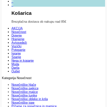
0
0
Košarica
Brezplačna dostava ob nakupu nad 85€
AKCIJA
Nosečnost
Dojenje
Hranjenje
Avtosedeži
Vozički
Potepanje
Igranje
Spanje
Nega in kopanje
Moda
Darila
Outlet
Kategorija Nosečnost
Nosečniške hlače
Nosečniške pajkice
Nosečniške majice
Nosečniške tunike
Nosečniške obleke in krila
Nosečniške jope
Pižame za nosečnice in mamice