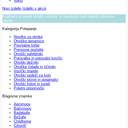
Voksi
Novi izdelki
Izdelki v akciji
Kvalitetni in trendi otroški vozički, ki navdušijo tudi najbolj zahtevne
starše.
Kategorija Potepanje
Nosilke za otroke
Otroške denarnice
Previjalne torbe
Prenosne postelje
Otroški nahrbtniki
Potovalke in potovalni kovčki
Otroški dežniki
Otroške čelade in ščitniki
Vozički marele
Otroški sedeži za kolo
Otroški skiroji in poganjalci
Otroški šotori in tuneli
Poletni pripomočki
Blagovne znamke
Aeromoov
Babymoov
Badabulle
BeSafe
Childhome
Citron®