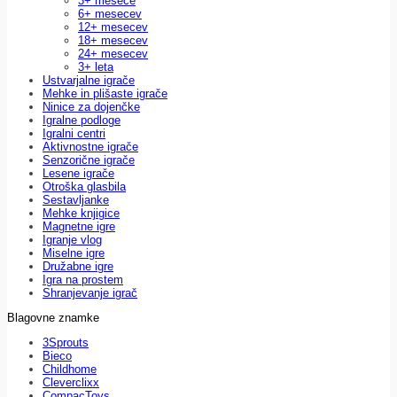
3+ mesece
6+ mesecev
12+ mesecev
18+ mesecev
24+ mesecev
3+ leta
Ustvarjalne igrače
Mehke in plišaste igrače
Ninice za dojenčke
Igralne podloge
Igralni centri
Aktivnostne igrače
Senzorične igrače
Lesene igrače
Otroška glasbila
Sestavljanke
Mehke knjigice
Magnetne igre
Igranje vlog
Miselne igre
Družabne igre
Igra na prostem
Shranjevanje igrač
Blagovne znamke
3Sprouts
Bieco
Childhome
Cleverclixx
CompacToys