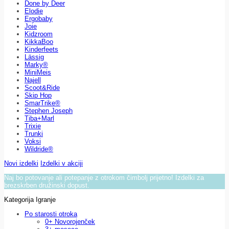
Done by Deer
Elodie
Ergobaby
Joie
Kidzroom
KikkaBoo
Kinderfeets
Lässig
Marky®
MiniMeis
Najell
Scoot&Ride
Skip Hop
SmarTrike®
Stephen Joseph
Tiba+Marl
Trixie
Trunki
Voksi
Wildride®
Novi izdelki
Izdelki v akciji
Naj bo potovanje ali potepanje z otrokom čimbolj prijetno! Izdelki za
brezskrben družinski dopust.
Kategorija Igranje
Po starosti otroka
0+ Novorojenček