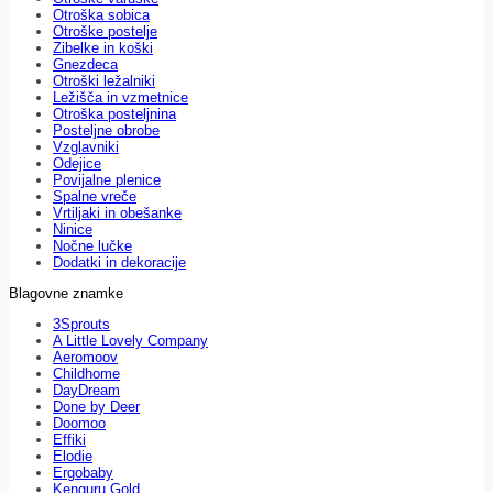
Otroška sobica
Otroške postelje
Zibelke in koški
Gnezdeca
Otroški ležalniki
Ležišča in vzmetnice
Otroška posteljnina
Posteljne obrobe
Vzglavniki
Odejice
Povijalne plenice
Spalne vreče
Vrtiljaki in obešanke
Ninice
Nočne lučke
Dodatki in dekoracije
Blagovne znamke
3Sprouts
A Little Lovely Company
Aeromoov
Childhome
DayDream
Done by Deer
Doomoo
Effiki
Elodie
Ergobaby
Kenguru Gold