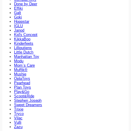
Done by Deer
Effiki
Galt
Goki
Hoppstar
IGLU
Janod
Kid's Concept
KikkaBoo
Kinderfeets
Lilliputiens
Little Dutch
Manhattan Toy
Modu
Mom`s Care
Muffik®
Mushie
OplaToys
Pearhead
Plan Toys
Play&Go
Scoot&Ride
Stephen Joseph
Sweet Dreamers
Trixie
Tryco
Vilac
Vulli
Zazu