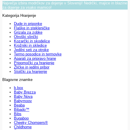
Največja izbira modrčkov za dojenje v Sloveniji! Nedrčki, majice in blazine
za dojenje za vsako mamico!
Kategorija Hranjenje
Dude in priponke
Flaške in stekleničke
Grizala za zobke
Otroški slinčki
Kozarčki in skodelice
Krožniki in skledice
Jedilni seti za otroke
Termo posodice in termovke
Aparati za pripravo hrane
Pripomočki za hranjenje
Žličke in jedilni pribor
Stolčki za hranjenje
Blagovne znamke
b.box
Baby Brezza
Baby Nova
Babymoov
Beaba
Bibado™
Bibs
Bugaboo
Cheeky Chompers®
Childhome