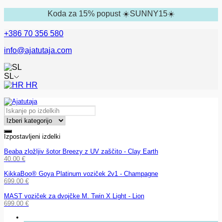
Koda za 15% popust ☀️SUNNY15☀️
+386 70 356 580
info@ajatutaja.com
SL
HR
Izpostavljeni izdelki
Beaba zložljiv šotor Breezy z UV zaščito - Clay Earth
40.00
€
KikkaBoo® Goya Platinum voziček 2v1 - Champagne
699.00
€
MAST voziček za dvojčke M. Twin X Light - Lion
699.00
€