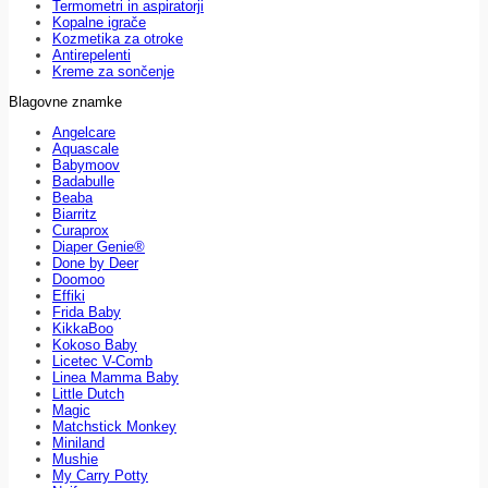
Termometri in aspiratorji
Kopalne igrače
Kozmetika za otroke
Antirepelenti
Kreme za sončenje
Blagovne znamke
Angelcare
Aquascale
Babymoov
Badabulle
Beaba
Biarritz
Curaprox
Diaper Genie®
Done by Deer
Doomoo
Effiki
Frida Baby
KikkaBoo
Kokoso Baby
Licetec V-Comb
Linea Mamma Baby
Little Dutch
Magic
Matchstick Monkey
Miniland
Mushie
My Carry Potty