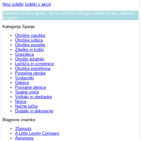
Novi izdelki
Izdelki v akciji
Čudovite otroške igrače - da bo otroštvo vašega malčka še bolj zabavno
in igrivo.
Kategorija Spanje
Otroške varuške
Otroška sobica
Otroške postelje
Zibelke in koški
Gnezdeca
Otroški ležalniki
Ležišča in vzmetnice
Otroška posteljnina
Posteljne obrobe
Vzglavniki
Odejice
Povijalne plenice
Spalne vreče
Vrtiljaki in obešanke
Ninice
Nočne lučke
Dodatki in dekoracije
Blagovne znamke
3Sprouts
A Little Lovely Company
Aeromoov