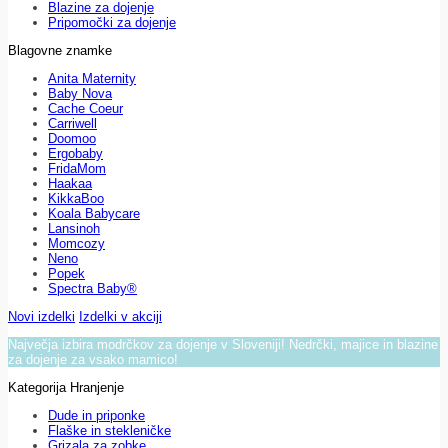
Blazine za dojenje
Pripomočki za dojenje
Blagovne znamke
Anita Maternity
Baby Nova
Cache Coeur
Carriwell
Doomoo
Ergobaby
FridaMom
Haakaa
KikkaBoo
Koala Babycare
Lansinoh
Momcozy
Neno
Popek
Spectra Baby®
Novi izdelki
Izdelki v akciji
Največja izbira modrčkov za dojenje v Sloveniji! Nedrčki, majice in blazine
za dojenje za vsako mamico!
Kategorija Hranjenje
Dude in priponke
Flaške in stekleničke
Grizala za zobke