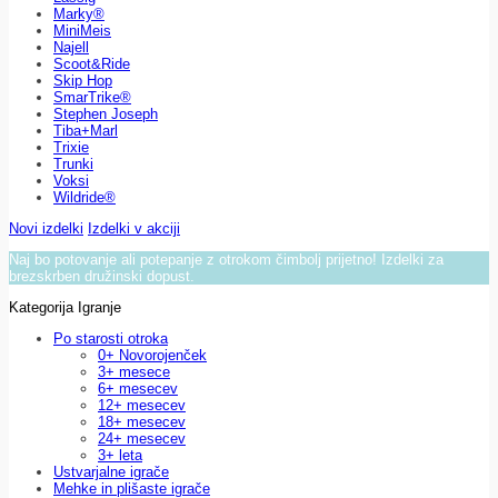
Marky®
MiniMeis
Najell
Scoot&Ride
Skip Hop
SmarTrike®
Stephen Joseph
Tiba+Marl
Trixie
Trunki
Voksi
Wildride®
Novi izdelki
Izdelki v akciji
Naj bo potovanje ali potepanje z otrokom čimbolj prijetno! Izdelki za
brezskrben družinski dopust.
Kategorija Igranje
Po starosti otroka
0+ Novorojenček
3+ mesece
6+ mesecev
12+ mesecev
18+ mesecev
24+ mesecev
3+ leta
Ustvarjalne igrače
Mehke in plišaste igrače