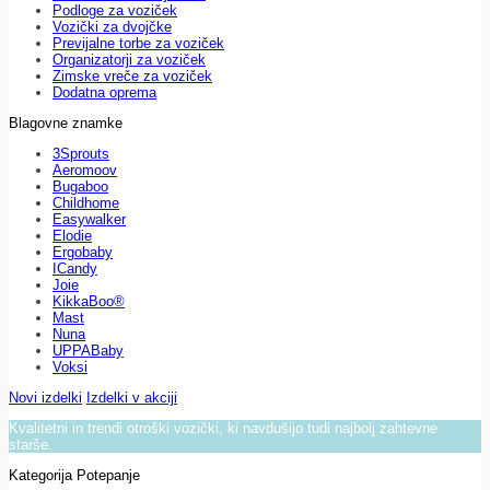
Podloge za voziček
Vozički za dvojčke
Previjalne torbe za voziček
Organizatorji za voziček
Zimske vreče za voziček
Dodatna oprema
Blagovne znamke
3Sprouts
Aeromoov
Bugaboo
Childhome
Easywalker
Elodie
Ergobaby
ICandy
Joie
KikkaBoo®
Mast
Nuna
UPPABaby
Voksi
Novi izdelki
Izdelki v akciji
Kvalitetni in trendi otroški vozički, ki navdušijo tudi najbolj zahtevne
starše.
Kategorija Potepanje