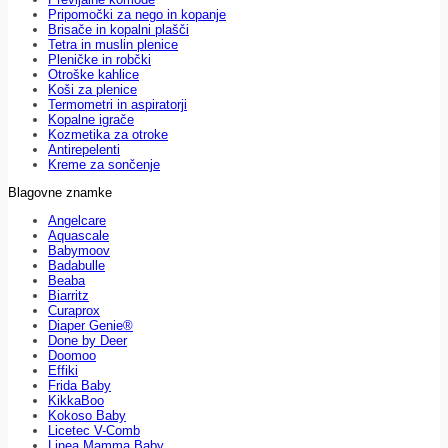
Pripomočki za nego in kopanje
Brisače in kopalni plašči
Tetra in muslin plenice
Pleničke in robčki
Otroške kahlice
Koši za plenice
Termometri in aspiratorji
Kopalne igrače
Kozmetika za otroke
Antirepelenti
Kreme za sončenje
Blagovne znamke
Angelcare
Aquascale
Babymoov
Badabulle
Beaba
Biarritz
Curaprox
Diaper Genie®
Done by Deer
Doomoo
Effiki
Frida Baby
KikkaBoo
Kokoso Baby
Licetec V-Comb
Linea Mamma Baby