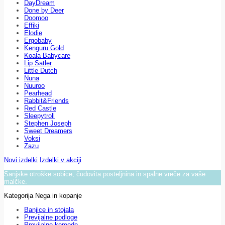
DayDream
Done by Deer
Doomoo
Effiki
Elodie
Ergobaby
Kenguru Gold
Koala Babycare
Lip Satler
Little Dutch
Nuna
Nuuroo
Pearhead
Rabbit&Friends
Red Castle
Sleepytroll
Stephen Joseph
Sweet Dreamers
Voksi
Zazu
Novi izdelki
Izdelki v akciji
Sanjske otroške sobice, čudovita posteljnina in spalne vreče za vaše
malčke.
Kategorija Nega in kopanje
Banjice in stojala
Previjalne podloge
Previjalne komode