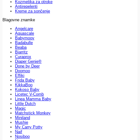
Kozmetika za otroke
Antirepelenti
Kreme za sončenje
Blagovne znamke
Angelcare
Aquascale
Babymoov
Badabulle
Beaba
Biarritz
Curaprox
Diaper Genie®
Done by Deer
Doomoo
Effiki
Frida Baby
KikkaBoo
Kokoso Baby
Licetec V-Comb
Linea Mamma Baby
Little Dutch
Magic
Matchstick Monkey
Miniland
Mushie
My Carry Potty
Naif
Nosiboo