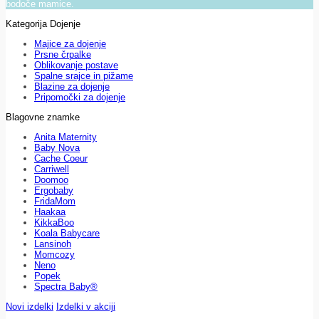
bodoče mamice.
Kategorija Dojenje
Majice za dojenje
Prsne črpalke
Oblikovanje postave
Spalne srajce in pižame
Blazine za dojenje
Pripomočki za dojenje
Blagovne znamke
Anita Maternity
Baby Nova
Cache Coeur
Carriwell
Doomoo
Ergobaby
FridaMom
Haakaa
KikkaBoo
Koala Babycare
Lansinoh
Momcozy
Neno
Popek
Spectra Baby®
Novi izdelki
Izdelki v akciji