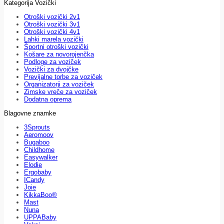
Kategorija Vozički
Otroški vozički 2v1
Otroški vozički 3v1
Otroški vozički 4v1
Lahki marela vozički
Športni otroški vozički
Košare za novorojenčka
Podloge za voziček
Vozički za dvojčke
Previjalne torbe za voziček
Organizatorji za voziček
Zimske vreče za voziček
Dodatna oprema
Blagovne znamke
3Sprouts
Aeromoov
Bugaboo
Childhome
Easywalker
Elodie
Ergobaby
ICandy
Joie
KikkaBoo®
Mast
Nuna
UPPABaby