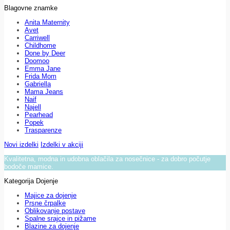
Blagovne znamke
Anita Maternity
Avet
Carriwell
Childhome
Done by Deer
Doomoo
Emma Jane
Frida Mom
Gabriella
Mama Jeans
Naif
Najell
Pearhead
Popek
Trasparenze
Novi izdelki
Izdelki v akciji
Kvalitetna, modna in udobna oblačila za nosečnice - za dobro počutje
bodoče mamice.
Kategorija Dojenje
Majice za dojenje
Prsne črpalke
Oblikovanje postave
Spalne srajce in pižame
Blazine za dojenje