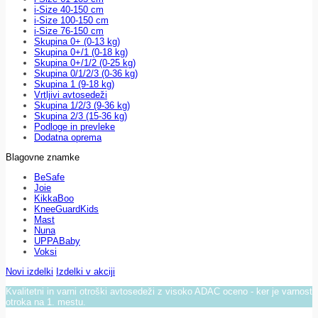
i-Size 40-150 cm
i-Size 100-150 cm
i-Size 76-150 cm
Skupina 0+ (0-13 kg)
Skupina 0+/1 (0-18 kg)
Skupina 0+/1/2 (0-25 kg)
Skupina 0/1/2/3 (0-36 kg)
Skupina 1 (9-18 kg)
Vrtljivi avtosedeži
Skupina 1/2/3 (9-36 kg)
Skupina 2/3 (15-36 kg)
Podloge in prevleke
Dodatna oprema
Blagovne znamke
BeSafe
Joie
KikkaBoo
KneeGuardKids
Mast
Nuna
UPPABaby
Voksi
Novi izdelki
Izdelki v akciji
Kvalitetni in varni otroški avtosedeži z visoko ADAC oceno - ker je varnost
otroka na 1. mestu.