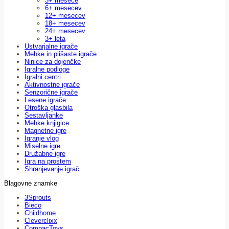
3+ mesece
6+ mesecev
12+ mesecev
18+ mesecev
24+ mesecev
3+ leta
Ustvarjalne igrače
Mehke in plišaste igrače
Ninice za dojenčke
Igralne podloge
Igralni centri
Aktivnostne igrače
Senzorične igrače
Lesene igrače
Otroška glasbila
Sestavljanke
Mehke knjigice
Magnetne igre
Igranje vlog
Miselne igre
Družabne igre
Igra na prostem
Shranjevanje igrač
Blagovne znamke
3Sprouts
Bieco
Childhome
Cleverclixx
CompacToys