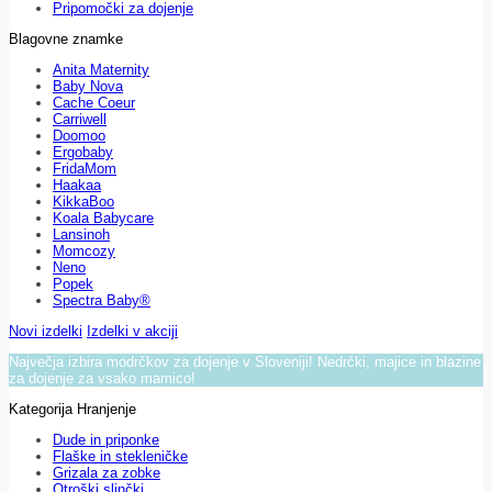
Pripomočki za dojenje
Blagovne znamke
Anita Maternity
Baby Nova
Cache Coeur
Carriwell
Doomoo
Ergobaby
FridaMom
Haakaa
KikkaBoo
Koala Babycare
Lansinoh
Momcozy
Neno
Popek
Spectra Baby®
Novi izdelki
Izdelki v akciji
Največja izbira modrčkov za dojenje v Sloveniji! Nedrčki, majice in blazine
za dojenje za vsako mamico!
Kategorija Hranjenje
Dude in priponke
Flaške in stekleničke
Grizala za zobke
Otroški slinčki