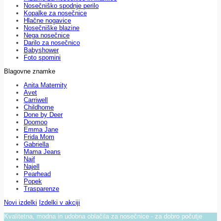
Nosečniško spodnje perilo
Kopalke za nosečnice
Hlačne nogavice
Nosečniške blazine
Nega nosečnice
Darilo za nosečnico
Babyshower
Foto spomini
Blagovne znamke
Anita Maternity
Avet
Carriwell
Childhome
Done by Deer
Doomoo
Emma Jane
Frida Mom
Gabriella
Mama Jeans
Naif
Najell
Pearhead
Popek
Trasparenze
Novi izdelki
Izdelki v akciji
Kvalitetna, modna in udobna oblačila za nosečnice - za dobro počutje