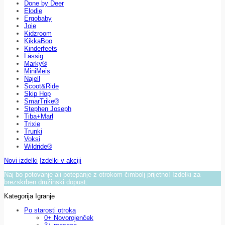
Done by Deer
Elodie
Ergobaby
Joie
Kidzroom
KikkaBoo
Kinderfeets
Lässig
Marky®
MiniMeis
Najell
Scoot&Ride
Skip Hop
SmarTrike®
Stephen Joseph
Tiba+Marl
Trixie
Trunki
Voksi
Wildride®
Novi izdelki
Izdelki v akciji
Naj bo potovanje ali potepanje z otrokom čimbolj prijetno! Izdelki za
brezskrben družinski dopust.
Kategorija Igranje
Po starosti otroka
0+ Novorojenček