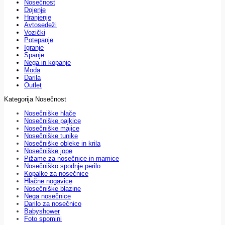
Nosečnost
Dojenje
Hranjenje
Avtosedeži
Vozički
Potepanje
Igranje
Spanje
Nega in kopanje
Moda
Darila
Outlet
Kategorija Nosečnost
Nosečniške hlače
Nosečniške pajkice
Nosečniške majice
Nosečniške tunike
Nosečniške obleke in krila
Nosečniške jope
Pižame za nosečnice in mamice
Nosečniško spodnje perilo
Kopalke za nosečnice
Hlačne nogavice
Nosečniške blazine
Nega nosečnice
Darilo za nosečnico
Babyshower
Foto spomini