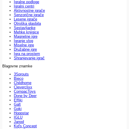
Igralne podloge
Igralni centri
Aktivnostne igrače
Senzorične igrače
Lesene igrače
Otroška glasbila
Sestavljanke
Mehke knjigice
Magnetne igre
Igranje vlog
Miselne igre
Družabne igre
Igra na prostem
Shranjevanje igrač
Blagovne znamke
3Sprouts
Bieco
Childhome
Cleverclixx
CompacToys
Done by Deer
Effiki
Galt
Goki
Hoppstar
IGLU
Janod
Kid's Concept