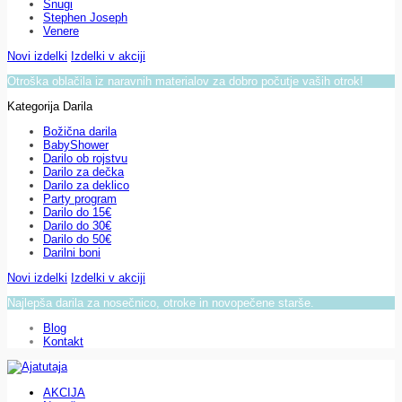
Snugi
Stephen Joseph
Venere
Novi izdelki
Izdelki v akciji
Otroška oblačila iz naravnih materialov za dobro počutje vaših otrok!
Kategorija Darila
Božična darila
BabyShower
Darilo ob rojstvu
Darilo za dečka
Darilo za deklico
Party program
Darilo do 15€
Darilo do 30€
Darilo do 50€
Darilni boni
Novi izdelki
Izdelki v akciji
Najlepša darila za nosečnico, otroke in novopečene starše.
Blog
Kontakt
AKCIJA