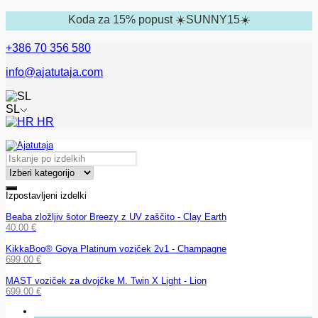
Koda za 15% popust ☀️SUNNY15☀️
+386 70 356 580
info@ajatutaja.com
SL
HR
Izpostavljeni izdelki
Beaba zložljiv šotor Breezy z UV zaščito - Clay Earth
40.00
€
KikkaBoo® Goya Platinum voziček 2v1 - Champagne
699.00
€
MAST voziček za dvojčke M. Twin X Light - Lion
699.00
€