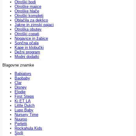
Otroški bodi
Otroške majice
Otroške hlače
Otroški kompleti
Oblačila za deklico
Jakne in zimski pajaci
Otroška obutev
Otroški copati
Nogavice in žabice
Sončna očala
Kape in klobučki
Dežni program
Modni dodatki
Blagovne znamke
Babiators
Baobaby
Clar
Disney
Elodie
First Steps
Ki ET LA
Little Dutch
Lupo Baby
Nursery Time
Nuuroo
Perletti
Rockahula Kids
Sivili