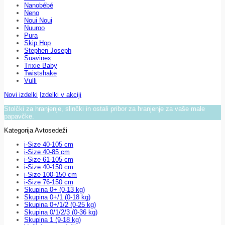
Nanobébé
Neno
Noui Noui
Nuuroo
Pura
Skip Hop
Stephen Joseph
Suavinex
Trixie Baby
Twistshake
Vulli
Novi izdelki
Izdelki v akciji
Stolčki za hranjenje, slinčki in ostali pribor za hranjenje za vaše male
papavčke.
Kategorija Avtosedeži
i-Size 40-105 cm
i-Size 40-85 cm
i-Size 61-105 cm
i-Size 40-150 cm
i-Size 100-150 cm
i-Size 76-150 cm
Skupina 0+ (0-13 kg)
Skupina 0+/1 (0-18 kg)
Skupina 0+/1/2 (0-25 kg)
Skupina 0/1/2/3 (0-36 kg)
Skupina 1 (9-18 kg)