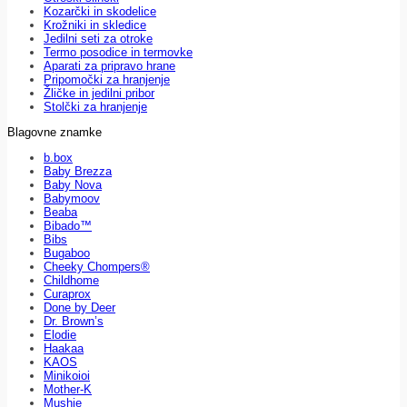
Kozarčki in skodelice
Krožniki in skledice
Jedilni seti za otroke
Termo posodice in termovke
Aparati za pripravo hrane
Pripomočki za hranjenje
Žličke in jedilni pribor
Stolčki za hranjenje
Blagovne znamke
b.box
Baby Brezza
Baby Nova
Babymoov
Beaba
Bibado™
Bibs
Bugaboo
Cheeky Chompers®
Childhome
Curaprox
Done by Deer
Dr. Brown’s
Elodie
Haakaa
KAOS
Minikoioi
Mother-K
Mushie