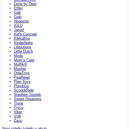
Done by Deer
Effiki
Galt
Goki
Hoppstar
IGLU
Janod
Kid's Concept
KikkaBoo
Kinderfeets
Lilliputiens
Little Dutch
Modu
Mom`s Care
Muffik®
Mushie
OplaToys
Pearhead
Plan Toys
Play&Go
Scoot&Ride
Stephen Joseph
Sweet Dreamers
Trixie
Tryco
Vilac
Vulli
Zazu
Novi izdelki
Izdelki v akciji