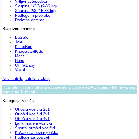
Vrtljivi avtosedeži
Skupina 1/2/3 (9-36 kg)
Skupina 2/3 (15-36 kg)
Podloge in prevleke
Dodatna oprema
Blagovne znamke
BeSafe
Joie
KikkaBoo
KneeGuardKids
Mast
Nuna
UPPABaby
Voksi
Novi izdelki
Izdelki v akciji
Kvalitetni in varni otroški avtosedeži z visoko ADAC oceno - ker je varnost
otroka na 1. mestu.
Kategorija Vozički
Otroški vozički 2v1
Otroški vozički 3v1
Otroški vozički 4v1
Lahki marela vozički
Športni otroški vozički
Košare za novorojenčka
Podloge za voziček