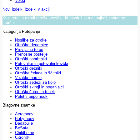
Voksi
Novi izdelki
Izdelki v akciji
Kvalitetni in trendi otroški vozički, ki navdušijo tudi najbolj zahtevne
starše.
Kategorija Potepanje
Nosilke za otroke
Otroške denarnice
Previjalne torbe
Prenosne postelje
Otroški nahrbtniki
Potovalke in potovalni kovčki
Otroški dežniki
Otroške čelade in ščitniki
Vozički marele
Otroški sedeži za kolo
Otroški skiroji in poganjalci
Otroški šotori in tuneli
Poletni pripomočki
Blagovne znamke
Aeromoov
Babymoov
Badabulle
BeSafe
Childhome
Citron®