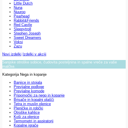
Little Dutch
Nuna
Nuuroo
Pearhead
Rabbit&Friends
Red Castle
Sleepytroll
Stephen Joseph
Sweet Dreamers
Voksi
Zazu
Novi izdelki
Izdelki v akciji
Sanjske otroške sobice, čudovita posteljnina in spalne vreče za vaše
malčke.
Kategorija Nega in kopanje
Banjice in stojala
Previjalne podloge
Previjalne komode
Pripomočki za nego in kopanje
Brisače in kopalni plašči
Tetra in muslin plenice
Pleničke in robčki
Otroške kahlice
Koši za plenice
Termometri in aspiratorji
Kopalne igrače