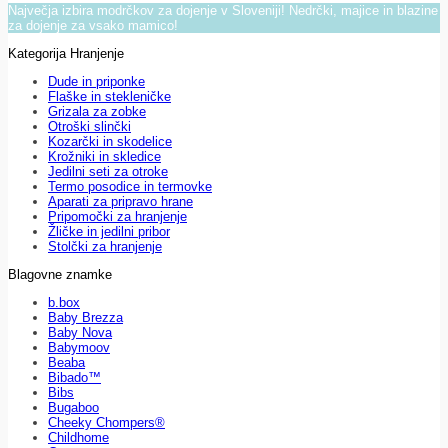
Največja izbira modrčkov za dojenje v Sloveniji! Nedrčki, majice in blazine
za dojenje za vsako mamico!
Kategorija Hranjenje
Dude in priponke
Flaške in stekleničke
Grizala za zobke
Otroški slinčki
Kozarčki in skodelice
Krožniki in skledice
Jedilni seti za otroke
Termo posodice in termovke
Aparati za pripravo hrane
Pripomočki za hranjenje
Žličke in jedilni pribor
Stolčki za hranjenje
Blagovne znamke
b.box
Baby Brezza
Baby Nova
Babymoov
Beaba
Bibado™
Bibs
Bugaboo
Cheeky Chompers®
Childhome