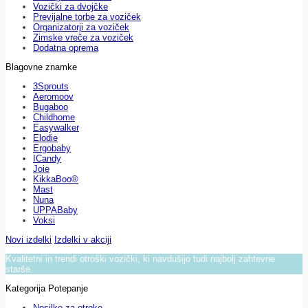
Vozički za dvojčke
Previjalne torbe za voziček
Organizatorji za voziček
Zimske vreče za voziček
Dodatna oprema
Blagovne znamke
3Sprouts
Aeromoov
Bugaboo
Childhome
Easywalker
Elodie
Ergobaby
ICandy
Joie
KikkaBoo®
Mast
Nuna
UPPABaby
Voksi
Novi izdelki
Izdelki v akciji
Kvalitetni in trendi otroški vozički, ki navdušijo tudi najbolj zahtevne
starše.
Kategorija Potepanje
Nosilke za otroke