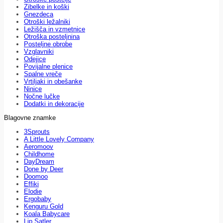
Zibelke in koški
Gnezdeca
Otroški ležalniki
Ležišča in vzmetnice
Otroška posteljnina
Posteljne obrobe
Vzglavniki
Odejice
Povijalne plenice
Spalne vreče
Vrtiljaki in obešanke
Ninice
Nočne lučke
Dodatki in dekoracije
Blagovne znamke
3Sprouts
A Little Lovely Company
Aeromoov
Childhome
DayDream
Done by Deer
Doomoo
Effiki
Elodie
Ergobaby
Kenguru Gold
Koala Babycare
Lip Satler