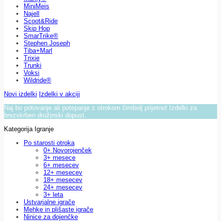
MiniMeis
Najell
Scoot&Ride
Skip Hop
SmarTrike®
Stephen Joseph
Tiba+Marl
Trixie
Trunki
Voksi
Wildride®
Novi izdelki
Izdelki v akciji
Naj bo potovanje ali potepanje z otrokom čimbolj prijetno! Izdelki za
brezskrben družinski dopust.
Kategorija Igranje
Po starosti otroka
0+ Novorojenček
3+ mesece
6+ mesecev
12+ mesecev
18+ mesecev
24+ mesecev
3+ leta
Ustvarjalne igrače
Mehke in plišaste igrače
Ninice za dojenčke