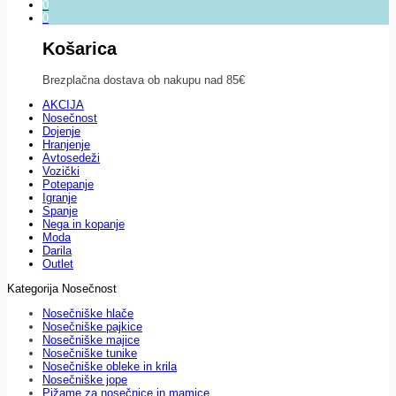
0
0
Košarica
Brezplačna dostava ob nakupu nad 85€
AKCIJA
Nosečnost
Dojenje
Hranjenje
Avtosedeži
Vozički
Potepanje
Igranje
Spanje
Nega in kopanje
Moda
Darila
Outlet
Kategorija Nosečnost
Nosečniške hlače
Nosečniške pajkice
Nosečniške majice
Nosečniške tunike
Nosečniške obleke in krila
Nosečniške jope
Pižame za nosečnice in mamice