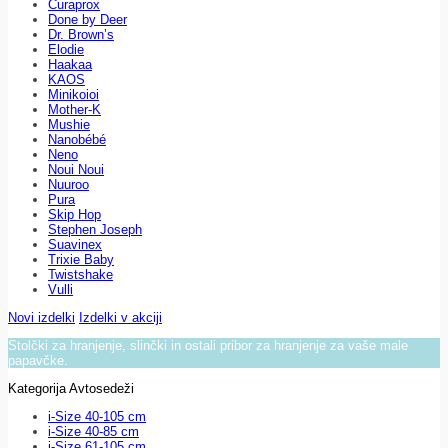
Curaprox
Done by Deer
Dr. Brown’s
Elodie
Haakaa
KAOS
Minikoioi
Mother-K
Mushie
Nanobébé
Neno
Noui Noui
Nuuroo
Pura
Skip Hop
Stephen Joseph
Suavinex
Trixie Baby
Twistshake
Vulli
Novi izdelki
Izdelki v akciji
Stolčki za hranjenje, slinčki in ostali pribor za hranjenje za vaše male
papavčke.
Kategorija Avtosedeži
i-Size 40-105 cm
i-Size 40-85 cm
i-Size 61-105 cm