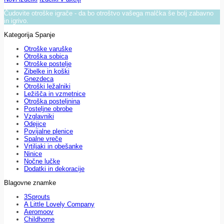
Čudovite otroške igrače - da bo otroštvo vašega malčka še bolj zabavno
in igrivo.
Kategorija Spanje
Otroške varuške
Otroška sobica
Otroške postelje
Zibelke in koški
Gnezdeca
Otroški ležalniki
Ležišča in vzmetnice
Otroška posteljnina
Posteljne obrobe
Vzglavniki
Odejice
Povijalne plenice
Spalne vreče
Vrtiljaki in obešanke
Ninice
Nočne lučke
Dodatki in dekoracije
Blagovne znamke
3Sprouts
A Little Lovely Company
Aeromoov
Childhome