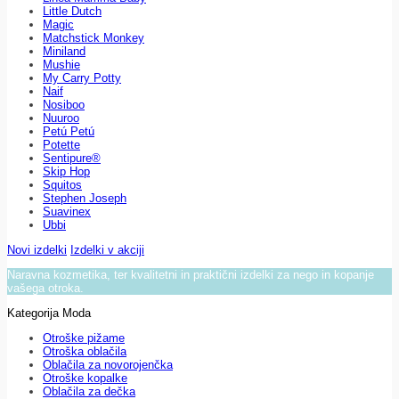
Little Dutch
Magic
Matchstick Monkey
Miniland
Mushie
My Carry Potty
Naif
Nosiboo
Nuuroo
Petú Petú
Potette
Sentipure®
Skip Hop
Squitos
Stephen Joseph
Suavinex
Ubbi
Novi izdelki
Izdelki v akciji
Naravna kozmetika, ter kvalitetni in praktični izdelki za nego in kopanje
vašega otroka.
Kategorija Moda
Otroške pižame
Otroška oblačila
Oblačila za novorojenčka
Otroške kopalke
Oblačila za dečka