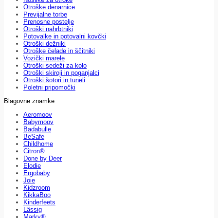
Otroške denarnice
Previjalne torbe
Prenosne postelje
Otroški nahrbtniki
Potovalke in potovalni kovčki
Otroški dežniki
Otroške čelade in ščitniki
Vozički marele
Otroški sedeži za kolo
Otroški skiroji in poganjalci
Otroški šotori in tuneli
Poletni pripomočki
Blagovne znamke
Aeromoov
Babymoov
Badabulle
BeSafe
Childhome
Citron®
Done by Deer
Elodie
Ergobaby
Joie
Kidzroom
KikkaBoo
Kinderfeets
Lässig
Marky®