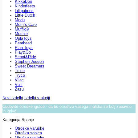
KikkaBoo
Kinderfeets
Lilliputiens
Little Dutch
Modu
Mom`s Care
Muffik®
Mushie
OplaToys
Pearhead
Plan Toys
Play&Go
Scoot&Ride
Stephen Joseph
Sweet Dreamers
Trixie
Tryco
Vilac
Vulli
Zazu
Novi izdelki
Izdelki v akciji
Čudovite otroške igrače - da bo otroštvo vašega malčka še bolj zabavno
in igrivo.
Kategorija Spanje
Otroške varuške
Otroška sobica
Otroške postelje