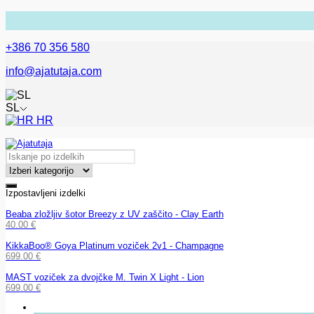
+386 70 356 580
info@ajatutaja.com
SL
HR
Izpostavljeni izdelki
Beaba zložljiv šotor Breezy z UV zaščito - Clay Earth
40.00
€
KikkaBoo® Goya Platinum voziček 2v1 - Champagne
699.00
€
MAST voziček za dvojčke M. Twin X Light - Lion
699.00
€