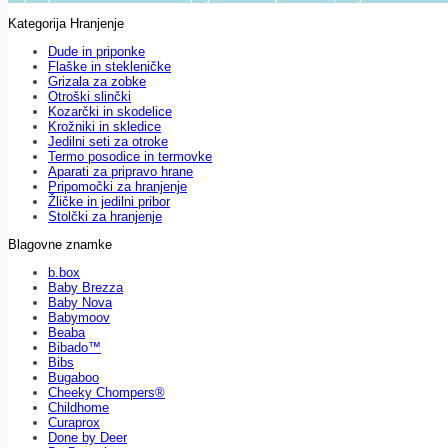
Kategorija Hranjenje
Dude in priponke
Flaške in stekleničke
Grizala za zobke
Otroški slinčki
Kozarčki in skodelice
Krožniki in skledice
Jedilni seti za otroke
Termo posodice in termovke
Aparati za pripravo hrane
Pripomočki za hranjenje
Žličke in jedilni pribor
Stolčki za hranjenje
Blagovne znamke
b.box
Baby Brezza
Baby Nova
Babymoov
Beaba
Bibado™
Bibs
Bugaboo
Cheeky Chompers®
Childhome
Curaprox
Done by Deer