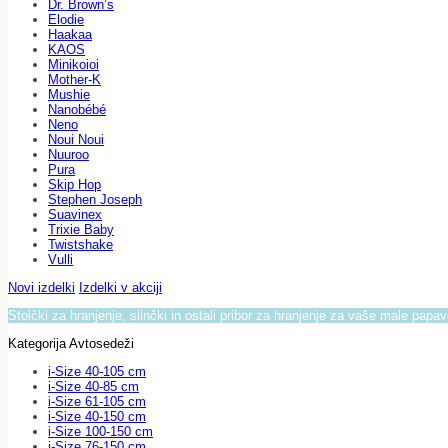
Dr. Brown’s
Elodie
Haakaa
KAOS
Minikoioi
Mother-K
Mushie
Nanobébé
Neno
Noui Noui
Nuuroo
Pura
Skip Hop
Stephen Joseph
Suavinex
Trixie Baby
Twistshake
Vulli
Novi izdelki
Izdelki v akciji
Stolčki za hranjenje, slinčki in ostali pribor za hranjenje za vaše male papa
Kategorija Avtosedeži
i-Size 40-105 cm
i-Size 40-85 cm
i-Size 61-105 cm
i-Size 40-150 cm
i-Size 100-150 cm
i-Size 76-150 cm