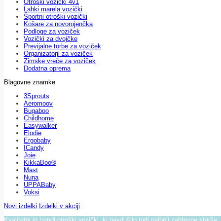
Otroški vozički 4v1
Lahki marela vozički
Športni otroški vozički
Košare za novorojenčka
Podloge za voziček
Vozički za dvojčke
Previjalne torbe za voziček
Organizatorji za voziček
Zimske vreče za voziček
Dodatna oprema
Blagovne znamke
3Sprouts
Aeromoov
Bugaboo
Childhome
Easywalker
Elodie
Ergobaby
ICandy
Joie
KikkaBoo®
Mast
Nuna
UPPABaby
Voksi
Novi izdelki
Izdelki v akciji
Kvalitetni in trendi otroški vozički, ki navdušijo tudi najbolj zahtevne starše.