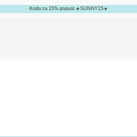
Koda za 15% popust ☀️SUNNY15☀️