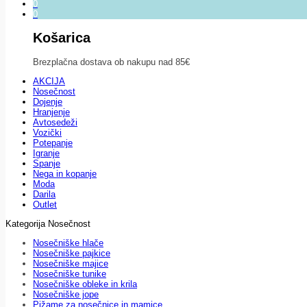
0
0
Košarica
Brezplačna dostava ob nakupu nad 85€
AKCIJA
Nosečnost
Dojenje
Hranjenje
Avtosedeži
Vozički
Potepanje
Igranje
Spanje
Nega in kopanje
Moda
Darila
Outlet
Kategorija Nosečnost
Nosečniške hlače
Nosečniške pajkice
Nosečniške majice
Nosečniške tunike
Nosečniške obleke in krila
Nosečniške jope
Pižame za nosečnice in mamice