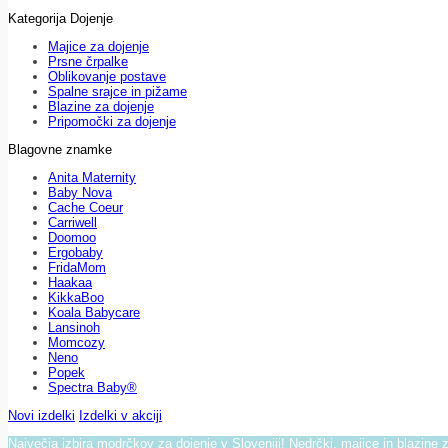
Kategorija Dojenje
Majice za dojenje
Prsne črpalke
Oblikovanje postave
Spalne srajce in pižame
Blazine za dojenje
Pripomočki za dojenje
Blagovne znamke
Anita Maternity
Baby Nova
Cache Coeur
Carriwell
Doomoo
Ergobaby
FridaMom
Haakaa
KikkaBoo
Koala Babycare
Lansinoh
Momcozy
Neno
Popek
Spectra Baby®
Novi izdelki
Izdelki v akciji
Največja izbira modrčkov za dojenje v Sloveniji! Nedrčki, majice in blazine