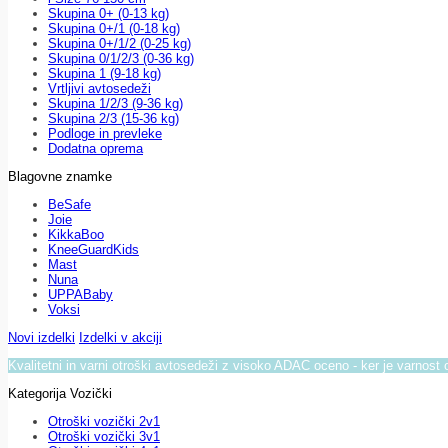
Skupina 0+ (0-13 kg)
Skupina 0+/1 (0-18 kg)
Skupina 0+/1/2 (0-25 kg)
Skupina 0/1/2/3 (0-36 kg)
Skupina 1 (9-18 kg)
Vrtljivi avtosedeži
Skupina 1/2/3 (9-36 kg)
Skupina 2/3 (15-36 kg)
Podloge in prevleke
Dodatna oprema
Blagovne znamke
BeSafe
Joie
KikkaBoo
KneeGuardKids
Mast
Nuna
UPPABaby
Voksi
Novi izdelki
Izdelki v akciji
Kvalitetni in varni otroški avtosedeži z visoko ADAC oceno - ker je varnost 
Kategorija Vozički
Otroški vozički 2v1
Otroški vozički 3v1