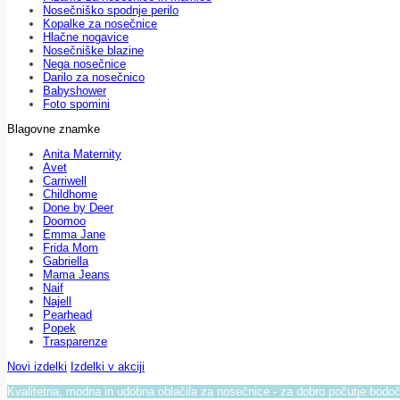
Nosečniško spodnje perilo
Kopalke za nosečnice
Hlačne nogavice
Nosečniške blazine
Nega nosečnice
Darilo za nosečnico
Babyshower
Foto spomini
Blagovne znamke
Anita Maternity
Avet
Carriwell
Childhome
Done by Deer
Doomoo
Emma Jane
Frida Mom
Gabriella
Mama Jeans
Naif
Najell
Pearhead
Popek
Trasparenze
Novi izdelki
Izdelki v akciji
Kvalitetna, modna in udobna oblačila za nosečnice - za dobro počutje bod