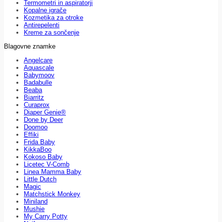
Termometri in aspiratorji
Kopalne igrače
Kozmetika za otroke
Antirepelenti
Kreme za sončenje
Blagovne znamke
Angelcare
Aquascale
Babymoov
Badabulle
Beaba
Biarritz
Curaprox
Diaper Genie®
Done by Deer
Doomoo
Effiki
Frida Baby
KikkaBoo
Kokoso Baby
Licetec V-Comb
Linea Mamma Baby
Little Dutch
Magic
Matchstick Monkey
Miniland
Mushie
My Carry Potty