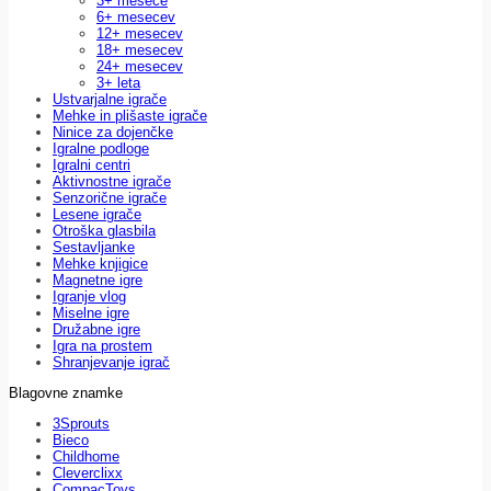
3+ mesece
6+ mesecev
12+ mesecev
18+ mesecev
24+ mesecev
3+ leta
Ustvarjalne igrače
Mehke in plišaste igrače
Ninice za dojenčke
Igralne podloge
Igralni centri
Aktivnostne igrače
Senzorične igrače
Lesene igrače
Otroška glasbila
Sestavljanke
Mehke knjigice
Magnetne igre
Igranje vlog
Miselne igre
Družabne igre
Igra na prostem
Shranjevanje igrač
Blagovne znamke
3Sprouts
Bieco
Childhome
Cleverclixx
CompacToys