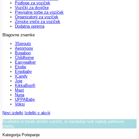
Podloge za voziček
Vozički za dvojčke
Previjalne torbe za voziček
Organizatorji za voziček
Zimske vreče za voziček
Dodatna oprema
Blagovne znamke
3Sprouts
Aeromoov
Bugaboo
Childhome
Easywalker
Elodie
Ergobaby
ICandy
Joie
KikkaBoo®
Mast
Nuna
UPPABaby
Voksi
Novi izdelki
Izdelki v akciji
Kvalitetni in trendi otroški vozički, ki navdušijo tudi najbolj zahtevne
starše.
Kategorija Potepanje