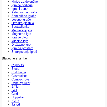
Ninice za dojenčke
Igralne podloge
Igralni centri
Aktivnostne igrače
Senzorične igrače
Lesene igrače
Otroška glasbila
Sestavljanke
Mehke knjigice
Magnetne igre
Igranje vlog
Miselne igre
Družabne igre
Igra na prostem
Shranjevanje igrač
Blagovne znamke
3Sprouts
Bieco
Childhome
Cleverclixx
CompacToys
Done by Deer
Effiki
Galt
Goki
Hoppstar
IGLU
Janod