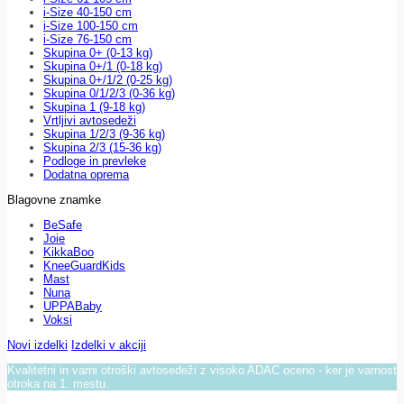
i-Size 40-150 cm
i-Size 100-150 cm
i-Size 76-150 cm
Skupina 0+ (0-13 kg)
Skupina 0+/1 (0-18 kg)
Skupina 0+/1/2 (0-25 kg)
Skupina 0/1/2/3 (0-36 kg)
Skupina 1 (9-18 kg)
Vrtljivi avtosedeži
Skupina 1/2/3 (9-36 kg)
Skupina 2/3 (15-36 kg)
Podloge in prevleke
Dodatna oprema
Blagovne znamke
BeSafe
Joie
KikkaBoo
KneeGuardKids
Mast
Nuna
UPPABaby
Voksi
Novi izdelki
Izdelki v akciji
Kvalitetni in varni otroški avtosedeži z visoko ADAC oceno - ker je varnost
otroka na 1. mestu.