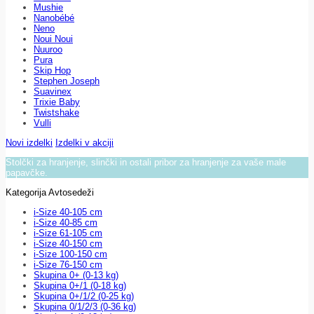
Mushie
Nanobébé
Neno
Noui Noui
Nuuroo
Pura
Skip Hop
Stephen Joseph
Suavinex
Trixie Baby
Twistshake
Vulli
Novi izdelki
Izdelki v akciji
Stolčki za hranjenje, slinčki in ostali pribor za hranjenje za vaše male
papavčke.
Kategorija Avtosedeži
i-Size 40-105 cm
i-Size 40-85 cm
i-Size 61-105 cm
i-Size 40-150 cm
i-Size 100-150 cm
i-Size 76-150 cm
Skupina 0+ (0-13 kg)
Skupina 0+/1 (0-18 kg)
Skupina 0+/1/2 (0-25 kg)
Skupina 0/1/2/3 (0-36 kg)