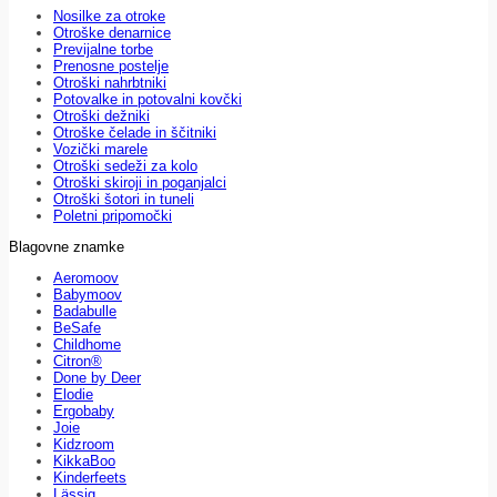
Nosilke za otroke
Otroške denarnice
Previjalne torbe
Prenosne postelje
Otroški nahrbtniki
Potovalke in potovalni kovčki
Otroški dežniki
Otroške čelade in ščitniki
Vozički marele
Otroški sedeži za kolo
Otroški skiroji in poganjalci
Otroški šotori in tuneli
Poletni pripomočki
Blagovne znamke
Aeromoov
Babymoov
Badabulle
BeSafe
Childhome
Citron®
Done by Deer
Elodie
Ergobaby
Joie
Kidzroom
KikkaBoo
Kinderfeets
Lässig