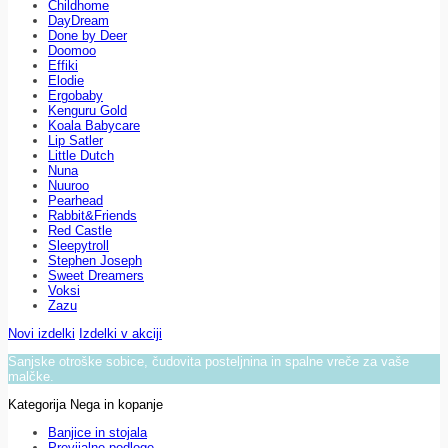
Childhome
DayDream
Done by Deer
Doomoo
Effiki
Elodie
Ergobaby
Kenguru Gold
Koala Babycare
Lip Satler
Little Dutch
Nuna
Nuuroo
Pearhead
Rabbit&Friends
Red Castle
Sleepytroll
Stephen Joseph
Sweet Dreamers
Voksi
Zazu
Novi izdelki
Izdelki v akciji
Sanjske otroške sobice, čudovita posteljnina in spalne vreče za vaše
malčke.
Kategorija Nega in kopanje
Banjice in stojala
Previjalne podloge