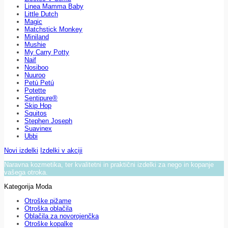
Linea Mamma Baby
Little Dutch
Magic
Matchstick Monkey
Miniland
Mushie
My Carry Potty
Naif
Nosiboo
Nuuroo
Petú Petú
Potette
Sentipure®
Skip Hop
Squitos
Stephen Joseph
Suavinex
Ubbi
Novi izdelki
Izdelki v akciji
Naravna kozmetika, ter kvalitetni in praktični izdelki za nego in kopanje
vašega otroka.
Kategorija Moda
Otroške pižame
Otroška oblačila
Oblačila za novorojenčka
Otroške kopalke