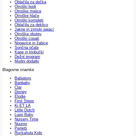
Oblačila za dečka
Otroški bodi
Otroške majice
Otroške hlače
Otroški kompleti
Oblačila za deklico
Jakne in zimski pajaci
Otroška obutev
Otroški copati
Nogavice in žabice
Sončna očala
Kape in klobučki
Dežni program
Modni dodatki
Blagovne znamke
Babiators
Baobaby
Clar
Disney
Elodie
First Steps
Ki ET LA
Little Dutch
Lupo Baby
Nursery Time
Nuuroo
Perletti
Rockahula Kids