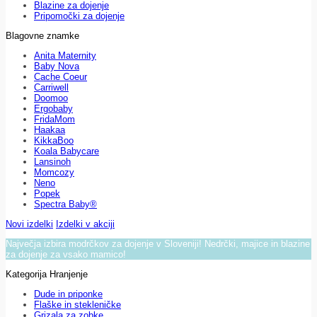
Blazine za dojenje
Pripomočki za dojenje
Blagovne znamke
Anita Maternity
Baby Nova
Cache Coeur
Carriwell
Doomoo
Ergobaby
FridaMom
Haakaa
KikkaBoo
Koala Babycare
Lansinoh
Momcozy
Neno
Popek
Spectra Baby®
Novi izdelki
Izdelki v akciji
Največja izbira modrčkov za dojenje v Sloveniji! Nedrčki, majice in blazine
za dojenje za vsako mamico!
Kategorija Hranjenje
Dude in priponke
Flaške in stekleničke
Grizala za zobke