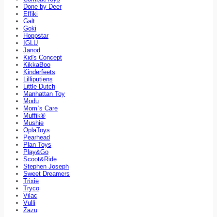
Done by Deer
Effiki
Galt
Goki
Hoppstar
IGLU
Janod
Kid's Concept
KikkaBoo
Kinderfeets
Lilliputiens
Little Dutch
Manhattan Toy
Modu
Mom`s Care
Muffik®
Mushie
OplaToys
Pearhead
Plan Toys
Play&Go
Scoot&Ride
Stephen Joseph
Sweet Dreamers
Trixie
Tryco
Vilac
Vulli
Zazu