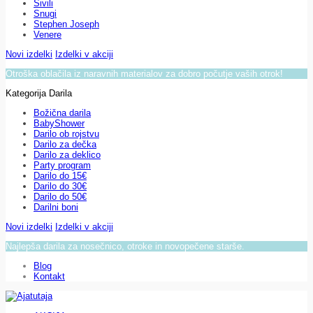
Sivili
Snugi
Stephen Joseph
Venere
Novi izdelki
Izdelki v akciji
Otroška oblačila iz naravnih materialov za dobro počutje vaših otrok!
Kategorija Darila
Božična darila
BabyShower
Darilo ob rojstvu
Darilo za dečka
Darilo za deklico
Party program
Darilo do 15€
Darilo do 30€
Darilo do 50€
Darilni boni
Novi izdelki
Izdelki v akciji
Najlepša darila za nosečnico, otroke in novopečene starše.
Blog
Kontakt