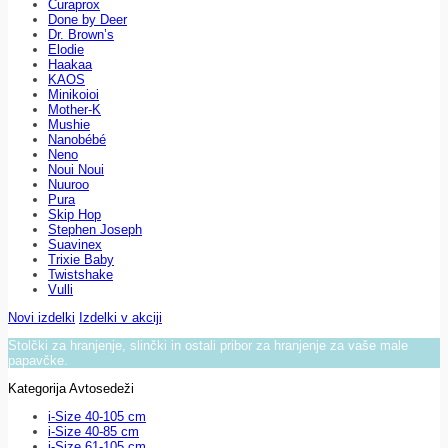
Curaprox
Done by Deer
Dr. Brown’s
Elodie
Haakaa
KAOS
Minikoioi
Mother-K
Mushie
Nanobébé
Neno
Noui Noui
Nuuroo
Pura
Skip Hop
Stephen Joseph
Suavinex
Trixie Baby
Twistshake
Vulli
Novi izdelki
Izdelki v akciji
Stolčki za hranjenje, slinčki in ostali pribor za hranjenje za vaše male
papavčke.
Kategorija Avtosedeži
i-Size 40-105 cm
i-Size 40-85 cm
i-Size 61-105 cm