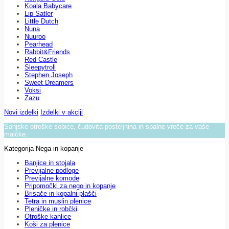
Koala Babycare
Lip Satler
Little Dutch
Nuna
Nuuroo
Pearhead
Rabbit&Friends
Red Castle
Sleepytroll
Stephen Joseph
Sweet Dreamers
Voksi
Zazu
Novi izdelki
Izdelki v akciji
Sanjske otroške sobice, čudovita posteljnina in spalne vreče za vaše
malčke.
Kategorija Nega in kopanje
Banjice in stojala
Previjalne podloge
Previjalne komode
Pripomočki za nego in kopanje
Brisače in kopalni plašči
Tetra in muslin plenice
Pleničke in robčki
Otroške kahlice
Koši za plenice