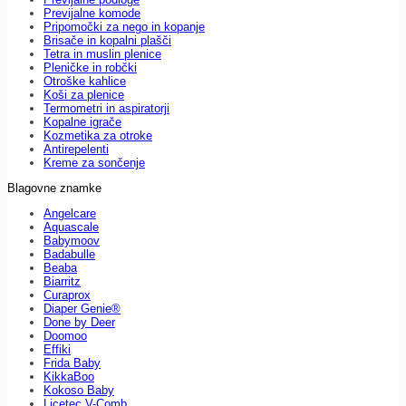
Previjalne komode
Pripomočki za nego in kopanje
Brisače in kopalni plašči
Tetra in muslin plenice
Pleničke in robčki
Otroške kahlice
Koši za plenice
Termometri in aspiratorji
Kopalne igrače
Kozmetika za otroke
Antirepelenti
Kreme za sončenje
Blagovne znamke
Angelcare
Aquascale
Babymoov
Badabulle
Beaba
Biarritz
Curaprox
Diaper Genie®
Done by Deer
Doomoo
Effiki
Frida Baby
KikkaBoo
Kokoso Baby
Licetec V-Comb