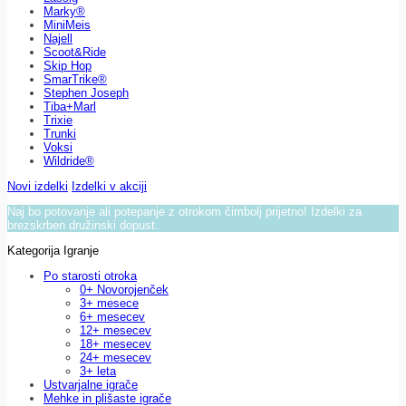
Marky®
MiniMeis
Najell
Scoot&Ride
Skip Hop
SmarTrike®
Stephen Joseph
Tiba+Marl
Trixie
Trunki
Voksi
Wildride®
Novi izdelki
Izdelki v akciji
Naj bo potovanje ali potepanje z otrokom čimbolj prijetno! Izdelki za
brezskrben družinski dopust.
Kategorija Igranje
Po starosti otroka
0+ Novorojenček
3+ mesece
6+ mesecev
12+ mesecev
18+ mesecev
24+ mesecev
3+ leta
Ustvarjalne igrače
Mehke in plišaste igrače