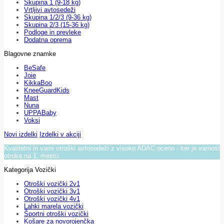
Skupina 1 (9-18 kg)
Vrtljivi avtosedeži
Skupina 1/2/3 (9-36 kg)
Skupina 2/3 (15-36 kg)
Podloge in prevleke
Dodatna oprema
Blagovne znamke
BeSafe
Joie
KikkaBoo
KneeGuardKids
Mast
Nuna
UPPABaby
Voksi
Novi izdelki
Izdelki v akciji
Kvalitetni in varni otroški avtosedeži z visoko ADAC oceno - ker je varnost
otroka na 1. mestu.
Kategorija Vozički
Otroški vozički 2v1
Otroški vozički 3v1
Otroški vozički 4v1
Lahki marela vozički
Športni otroški vozički
Košare za novorojenčka