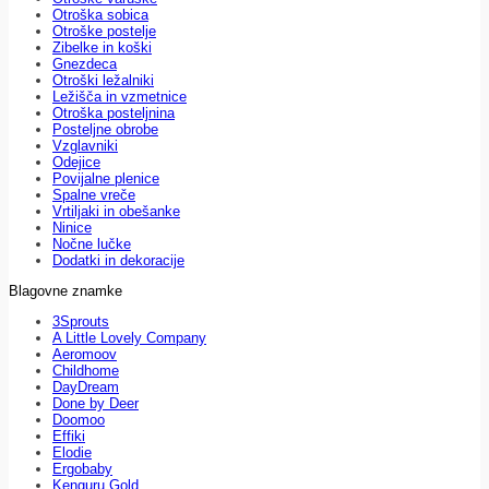
Otroška sobica
Otroške postelje
Zibelke in koški
Gnezdeca
Otroški ležalniki
Ležišča in vzmetnice
Otroška posteljnina
Posteljne obrobe
Vzglavniki
Odejice
Povijalne plenice
Spalne vreče
Vrtiljaki in obešanke
Ninice
Nočne lučke
Dodatki in dekoracije
Blagovne znamke
3Sprouts
A Little Lovely Company
Aeromoov
Childhome
DayDream
Done by Deer
Doomoo
Effiki
Elodie
Ergobaby
Kenguru Gold