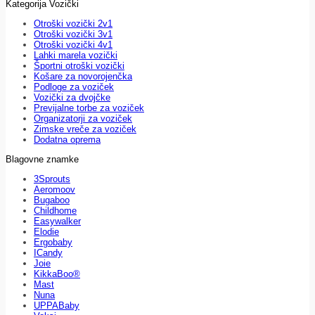
Kategorija Vozički
Otroški vozički 2v1
Otroški vozički 3v1
Otroški vozički 4v1
Lahki marela vozički
Športni otroški vozički
Košare za novorojenčka
Podloge za voziček
Vozički za dvojčke
Previjalne torbe za voziček
Organizatorji za voziček
Zimske vreče za voziček
Dodatna oprema
Blagovne znamke
3Sprouts
Aeromoov
Bugaboo
Childhome
Easywalker
Elodie
Ergobaby
ICandy
Joie
KikkaBoo®
Mast
Nuna
UPPABaby