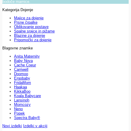
bodoče mamice.
Kategorija Dojenje
Majice za dojenje
Prsne črpalke
Oblikovanje postave
Spalne srajce in pižame
Blazine za dojenje
Pripomočki za dojenje
Blagovne znamke
Anita Maternity
Baby Nova
Cache Coeur
Carriwell
Doomoo
Ergobaby
FridaMom
Haakaa
KikkaBoo
Koala Babycare
Lansinoh
Momcozy
Neno
Popek
Spectra Baby®
Novi izdelki
Izdelki v akciji