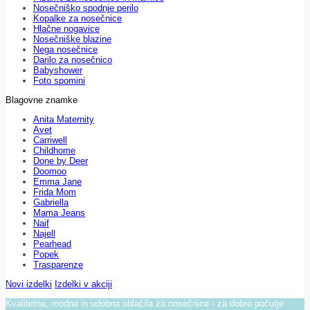
Nosečniško spodnje perilo
Kopalke za nosečnice
Hlačne nogavice
Nosečniške blazine
Nega nosečnice
Darilo za nosečnico
Babyshower
Foto spomini
Blagovne znamke
Anita Maternity
Avet
Carriwell
Childhome
Done by Deer
Doomoo
Emma Jane
Frida Mom
Gabriella
Mama Jeans
Naif
Najell
Pearhead
Popek
Trasparenze
Novi izdelki
Izdelki v akciji
Kvalitetna, modna in udobna oblačila za nosečnice - za dobro počutje