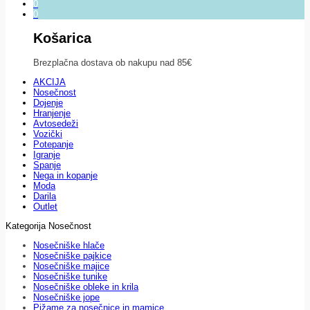
0
0
Košarica
Brezplačna dostava ob nakupu nad 85€
AKCIJA
Nosečnost
Dojenje
Hranjenje
Avtosedeži
Vozički
Potepanje
Igranje
Spanje
Nega in kopanje
Moda
Darila
Outlet
Kategorija Nosečnost
Nosečniške hlače
Nosečniške pajkice
Nosečniške majice
Nosečniške tunike
Nosečniške obleke in krila
Nosečniške jope
Pižame za nosečnice in mamice