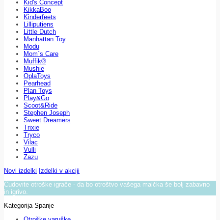
Kid's Concept
KikkaBoo
Kinderfeets
Lilliputiens
Little Dutch
Manhattan Toy
Modu
Mom`s Care
Muffik®
Mushie
OplaToys
Pearhead
Plan Toys
Play&Go
Scoot&Ride
Stephen Joseph
Sweet Dreamers
Trixie
Tryco
Vilac
Vulli
Zazu
Novi izdelki
Izdelki v akciji
Čudovite otroške igrače - da bo otroštvo vašega malčka še bolj zabavno
in igrivo.
Kategorija Spanje
Otroške varuške