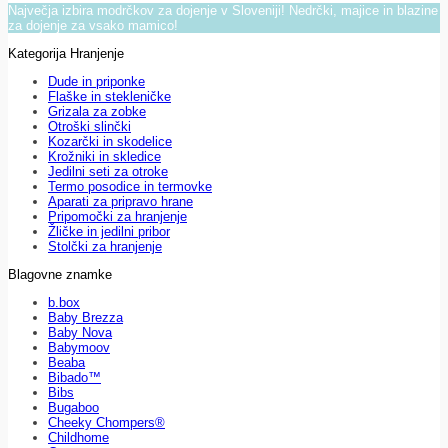
Največja izbira modrčkov za dojenje v Sloveniji! Nedrčki, majice in blazine
za dojenje za vsako mamico!
Kategorija Hranjenje
Dude in priponke
Flaške in stekleničke
Grizala za zobke
Otroški slinčki
Kozarčki in skodelice
Krožniki in skledice
Jedilni seti za otroke
Termo posodice in termovke
Aparati za pripravo hrane
Pripomočki za hranjenje
Žličke in jedilni pribor
Stolčki za hranjenje
Blagovne znamke
b.box
Baby Brezza
Baby Nova
Babymoov
Beaba
Bibado™
Bibs
Bugaboo
Cheeky Chompers®
Childhome