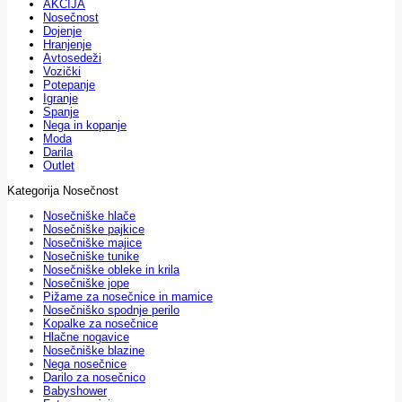
AKCIJA
Nosečnost
Dojenje
Hranjenje
Avtosedeži
Vozički
Potepanje
Igranje
Spanje
Nega in kopanje
Moda
Darila
Outlet
Kategorija Nosečnost
Nosečniške hlače
Nosečniške pajkice
Nosečniške majice
Nosečniške tunike
Nosečniške obleke in krila
Nosečniške jope
Pižame za nosečnice in mamice
Nosečniško spodnje perilo
Kopalke za nosečnice
Hlačne nogavice
Nosečniške blazine
Nega nosečnice
Darilo za nosečnico
Babyshower