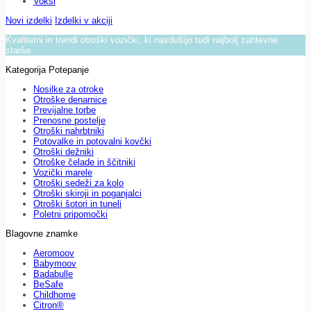
Voksi
Novi izdelki
Izdelki v akciji
Kvalitetni in trendi otroški vozički, ki navdušijo tudi najbolj zahtevne
starše.
Kategorija Potepanje
Nosilke za otroke
Otroške denarnice
Previjalne torbe
Prenosne postelje
Otroški nahrbtniki
Potovalke in potovalni kovčki
Otroški dežniki
Otroške čelade in ščitniki
Vozički marele
Otroški sedeži za kolo
Otroški skiroji in poganjalci
Otroški šotori in tuneli
Poletni pripomočki
Blagovne znamke
Aeromoov
Babymoov
Badabulle
BeSafe
Childhome
Citron®