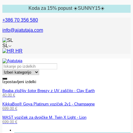
Koda za 15% popust ☀️SUNNY15☀️
+386 70 356 580
info@ajatutaja.com
SL
HR
Izpostavljeni izdelki
Beaba zložljiv šotor Breezy z UV zaščito - Clay Earth
40.00
€
KikkaBoo® Goya Platinum voziček 2v1 - Champagne
699.00
€
MAST voziček za dvojčke M. Twin X Light - Lion
699.00
€