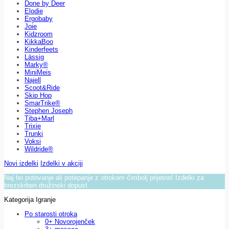
Done by Deer
Elodie
Ergobaby
Joie
Kidzroom
KikkaBoo
Kinderfeets
Lässig
Marky®
MiniMeis
Najell
Scoot&Ride
Skip Hop
SmarTrike®
Stephen Joseph
Tiba+Marl
Trixie
Trunki
Voksi
Wildride®
Novi izdelki
Izdelki v akciji
Naj bo potovanje ali potepanje z otrokom čimbolj prijetno! Izdelki za
brezskrben družinski dopust.
Kategorija Igranje
Po starosti otroka
0+ Novorojenček