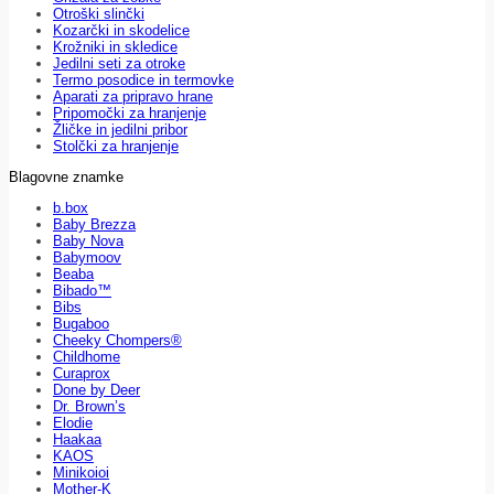
Otroški slinčki
Kozarčki in skodelice
Krožniki in skledice
Jedilni seti za otroke
Termo posodice in termovke
Aparati za pripravo hrane
Pripomočki za hranjenje
Žličke in jedilni pribor
Stolčki za hranjenje
Blagovne znamke
b.box
Baby Brezza
Baby Nova
Babymoov
Beaba
Bibado™
Bibs
Bugaboo
Cheeky Chompers®
Childhome
Curaprox
Done by Deer
Dr. Brown’s
Elodie
Haakaa
KAOS
Minikoioi
Mother-K