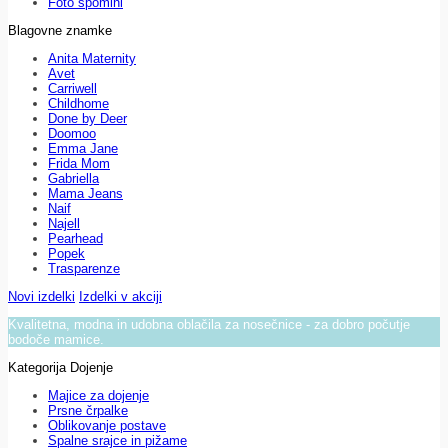
Foto spomini
Blagovne znamke
Anita Maternity
Avet
Carriwell
Childhome
Done by Deer
Doomoo
Emma Jane
Frida Mom
Gabriella
Mama Jeans
Naif
Najell
Pearhead
Popek
Trasparenze
Novi izdelki
Izdelki v akciji
Kvalitetna, modna in udobna oblačila za nosečnice - za dobro počutje
bodoče mamice.
Kategorija Dojenje
Majice za dojenje
Prsne črpalke
Oblikovanje postave
Spalne srajce in pižame