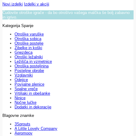
Novi izdelki
Izdelki v akciji
Čudovite otroške igrače - da bo otroštvo vašega malčka še bolj zabavno
in igrivo.
Kategorija Spanje
Otroške varuške
Otroška sobica
Otroške postelje
Zibelke in koški
Gnezdeca
Otroški ležalniki
Ležišča in vzmetnice
Otroška posteljnina
Posteljne obrobe
Vzglavniki
Odejice
Povijalne plenice
Spalne vreče
Vrtiljaki in obešanke
Ninice
Nočne lučke
Dodatki in dekoracije
Blagovne znamke
3Sprouts
A Little Lovely Company
Aeromoov