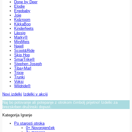
Done by Deer
Elodie
Ergobaby
Joie
Kidzroom
KikkaBoo
Kinderfeets
Lässig
Marky®
MiniMeis
Najell
Scoot&Ride
Skip Hop
SmarTrike®
Stephen Joseph
Tiba+Marl
Trixie
Trunki
Voksi
Wildride®
Novi izdelki
Izdelki v akciji
Naj bo potovanje ali potepanje z otrokom čimbolj prijetno! Izdelki za
brezskrben družinski dopust.
Kategorija Igranje
Po starosti otroka
0+ Novorojenček