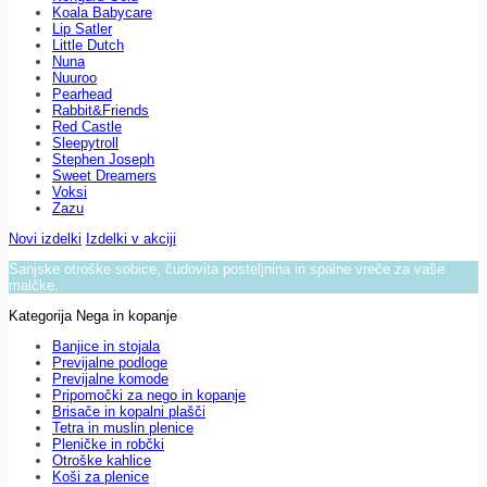
Koala Babycare
Lip Satler
Little Dutch
Nuna
Nuuroo
Pearhead
Rabbit&Friends
Red Castle
Sleepytroll
Stephen Joseph
Sweet Dreamers
Voksi
Zazu
Novi izdelki
Izdelki v akciji
Sanjske otroške sobice, čudovita posteljnina in spalne vreče za vaše
malčke.
Kategorija Nega in kopanje
Banjice in stojala
Previjalne podloge
Previjalne komode
Pripomočki za nego in kopanje
Brisače in kopalni plašči
Tetra in muslin plenice
Pleničke in robčki
Otroške kahlice
Koši za plenice