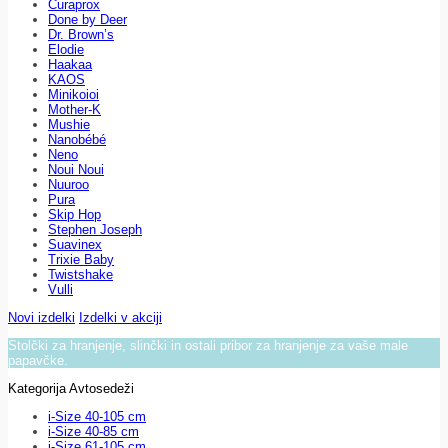
Curaprox
Done by Deer
Dr. Brown’s
Elodie
Haakaa
KAOS
Minikoioi
Mother-K
Mushie
Nanobébé
Neno
Noui Noui
Nuuroo
Pura
Skip Hop
Stephen Joseph
Suavinex
Trixie Baby
Twistshake
Vulli
Novi izdelki
Izdelki v akciji
Stolčki za hranjenje, slinčki in ostali pribor za hranjenje za vaše male
papavčke.
Kategorija Avtosedeži
i-Size 40-105 cm
i-Size 40-85 cm
i-Size 61-105 cm