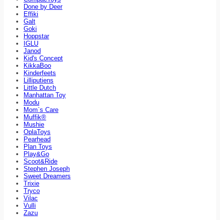
Done by Deer
Effiki
Galt
Goki
Hoppstar
IGLU
Janod
Kid's Concept
KikkaBoo
Kinderfeets
Lilliputiens
Little Dutch
Manhattan Toy
Modu
Mom`s Care
Muffik®
Mushie
OplaToys
Pearhead
Plan Toys
Play&Go
Scoot&Ride
Stephen Joseph
Sweet Dreamers
Trixie
Tryco
Vilac
Vulli
Zazu