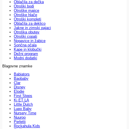
Oblačila za dečka
Otroški bodi
Otroške majice
Otroške hlače
Otroški kompleti
Oblačila za deklico
Jakne in zimski pajaci
Otroška obutev
Otroški copati
Nogavice in žabice
Sončna očala
Kape in klobučki
Dežni program
Modni dodatki
Blagovne znamke
Babiators
Baobaby
Clar
Disney
Elodie
First Steps
Ki ET LA
Little Dutch
Lupo Baby
Nursery Time
Nuuroo
Perletti
Rockahula Kids