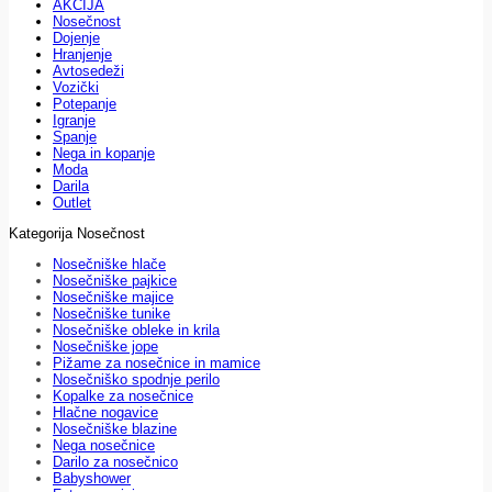
AKCIJA
Nosečnost
Dojenje
Hranjenje
Avtosedeži
Vozički
Potepanje
Igranje
Spanje
Nega in kopanje
Moda
Darila
Outlet
Kategorija Nosečnost
Nosečniške hlače
Nosečniške pajkice
Nosečniške majice
Nosečniške tunike
Nosečniške obleke in krila
Nosečniške jope
Pižame za nosečnice in mamice
Nosečniško spodnje perilo
Kopalke za nosečnice
Hlačne nogavice
Nosečniške blazine
Nega nosečnice
Darilo za nosečnico
Babyshower