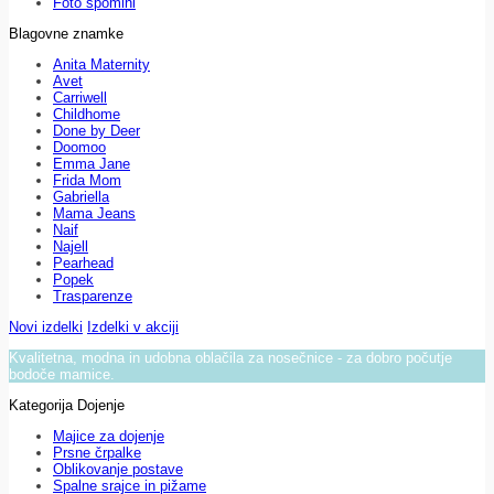
Foto spomini
Blagovne znamke
Anita Maternity
Avet
Carriwell
Childhome
Done by Deer
Doomoo
Emma Jane
Frida Mom
Gabriella
Mama Jeans
Naif
Najell
Pearhead
Popek
Trasparenze
Novi izdelki
Izdelki v akciji
Kvalitetna, modna in udobna oblačila za nosečnice - za dobro počutje
bodoče mamice.
Kategorija Dojenje
Majice za dojenje
Prsne črpalke
Oblikovanje postave
Spalne srajce in pižame