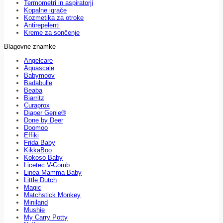
Termometri in aspiratorji
Kopalne igrače
Kozmetika za otroke
Antirepelenti
Kreme za sončenje
Blagovne znamke
Angelcare
Aquascale
Babymoov
Badabulle
Beaba
Biarritz
Curaprox
Diaper Genie®
Done by Deer
Doomoo
Effiki
Frida Baby
KikkaBoo
Kokoso Baby
Licetec V-Comb
Linea Mamma Baby
Little Dutch
Magic
Matchstick Monkey
Miniland
Mushie
My Carry Potty