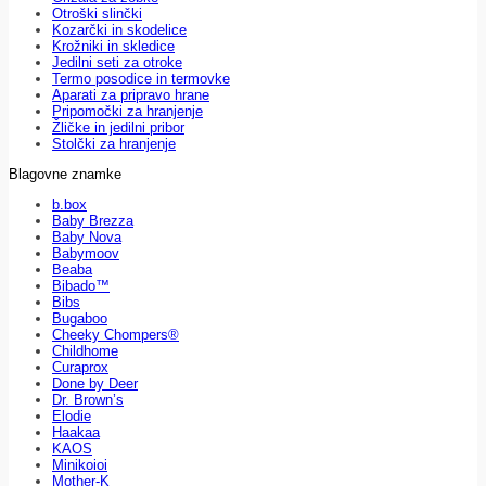
Otroški slinčki
Kozarčki in skodelice
Krožniki in skledice
Jedilni seti za otroke
Termo posodice in termovke
Aparati za pripravo hrane
Pripomočki za hranjenje
Žličke in jedilni pribor
Stolčki za hranjenje
Blagovne znamke
b.box
Baby Brezza
Baby Nova
Babymoov
Beaba
Bibado™
Bibs
Bugaboo
Cheeky Chompers®
Childhome
Curaprox
Done by Deer
Dr. Brown’s
Elodie
Haakaa
KAOS
Minikoioi
Mother-K