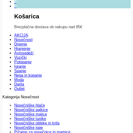
0
0
Košarica
Brezplačna dostava ob nakupu nad 85€
AKCIJA
Nosečnost
Dojenje
Hranjenje
Avtosedeži
Vozički
Potepanje
Igranje
Spanje
Nega in kopanje
Moda
Darila
Outlet
Kategorija Nosečnost
Nosečniške hlače
Nosečniške pajkice
Nosečniške majice
Nosečniške tunike
Nosečniške obleke in krila
Nosečniške jope
Pižame za nosečnice in mamice