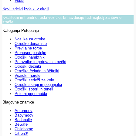
Voksi
Novi izdelki
Izdelki v akciji
Kvalitetni in trendi otroški vozički, ki navdušijo tudi najbolj zahtevne
starše.
Kategorija Potepanje
Nosilke za otroke
Otroške denarnice
Previjalne torbe
Prenosne postelje
Otroški nahrbtniki
Potovalke in potovalni kovčki
Otroški dežniki
Otroške čelade in ščitniki
Vozički marele
Otroški sedeži za kolo
Otroški skiroji in poganjalci
Otroški šotori in tuneli
Poletni pripomočki
Blagovne znamke
Aeromoov
Babymoov
Badabulle
BeSafe
Childhome
Citron®