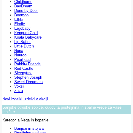
Childhome
DayDream
Done by Deer
Doomoo
Effiki
Elodie
Ergobaby
Kenguru Gold
Koala Babycare
Lip Satler
Little Dutch
Nuna
Nuuroo
Pearhead
Rabbit&Friends
Red Castle
Sleepytroll
Stephen Joseph
Sweet Dreamers
Voksi
Zazu
Novi izdelki
Izdelki v akciji
Sanjske otroške sobice, čudovita posteljnina in spalne vreče za vaše
malčke.
Kategorija Nega in kopanje
Banjice in stojala
Previjalne podloge