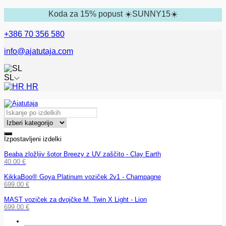
Koda za 15% popust ☀️SUNNY15☀️
+386 70 356 580
info@ajatutaja.com
SL
HR
Izpostavljeni izdelki
Beaba zložljiv šotor Breezy z UV zaščito - Clay Earth
40.00
€
KikkaBoo® Goya Platinum voziček 2v1 - Champagne
699.00
€
MAST voziček za dvojčke M. Twin X Light - Lion
699.00
€