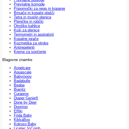
Previjalne komode
Pripomočki za nego in kopanje
Brisače in kopalni plašči
Tetra in muslin plenice
Pleničke in robčki
Otroške kahlice
Koši za plenice
Termometri in aspiratorji
Kopalne igrače
Kozmetika za otroke
Antirepelenti
Kreme za sončenje
Blagovne znamke
Angelcare
Aquascale
Babymoov
Badabulle
Beaba
Biarritz
Curaprox
Diaper Genie®
Done by Deer
Doomoo
Effiki
Frida Baby
KikkaBoo
Kokoso Baby
Licetec V-Comb