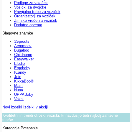
Podloge za voziček
Vozički za dvojčke
Previjalne torbe za voziček
Organizatorji za voziček
Zimske vreče za voziček
Dodatna oprema
Blagovne znamke
3Sprouts
Aeromoov
Bugaboo
Childhome
Easywalker
Elodie
Ergobaby
ICandy
Joie
KikkaBoo®
Mast
Nuna
UPPABaby
Voksi
Novi izdelki
Izdelki v akciji
Kvalitetni in trendi otroški vozički, ki navdušijo tudi najbolj zahtevne
starše.
Kategorija Potepanje