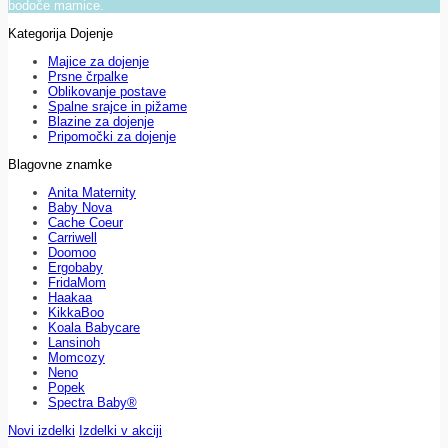
bodoče mamice.
Kategorija Dojenje
Majice za dojenje
Prsne črpalke
Oblikovanje postave
Spalne srajce in pižame
Blazine za dojenje
Pripomočki za dojenje
Blagovne znamke
Anita Maternity
Baby Nova
Cache Coeur
Carriwell
Doomoo
Ergobaby
FridaMom
Haakaa
KikkaBoo
Koala Babycare
Lansinoh
Momcozy
Neno
Popek
Spectra Baby®
Novi izdelki
Izdelki v akciji