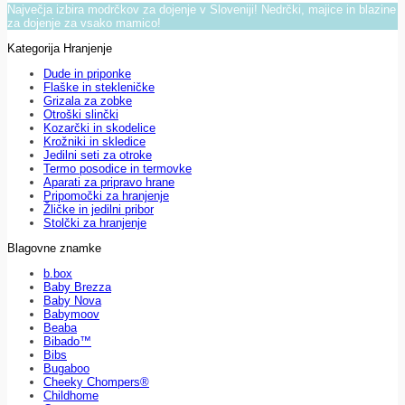
Največja izbira modrčkov za dojenje v Sloveniji! Nedrčki, majice in blazine
za dojenje za vsako mamico!
Kategorija Hranjenje
Dude in priponke
Flaške in stekleničke
Grizala za zobke
Otroški slinčki
Kozarčki in skodelice
Krožniki in skledice
Jedilni seti za otroke
Termo posodice in termovke
Aparati za pripravo hrane
Pripomočki za hranjenje
Žličke in jedilni pribor
Stolčki za hranjenje
Blagovne znamke
b.box
Baby Brezza
Baby Nova
Babymoov
Beaba
Bibado™
Bibs
Bugaboo
Cheeky Chompers®
Childhome