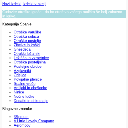
Novi izdelki
Izdelki v akciji
Čudovite otroške igrače - da bo otroštvo vašega malčka še bolj zabavno
in igrivo.
Kategorija Spanje
Otroške varuške
Otroška sobica
Otroške postelje
Zibelke in koški
Gnezdeca
Otroški ležalniki
Ležišča in vzmetnice
Otroška posteljnina
Posteljne obrobe
Vzglavniki
Odejice
Povijalne plenice
Spalne vreče
Vrtiljaki in obešanke
Ninice
Nočne lučke
Dodatki in dekoracije
Blagovne znamke
3Sprouts
A Little Lovely Company
Aeromoov