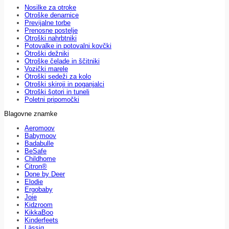
Nosilke za otroke
Otroške denarnice
Previjalne torbe
Prenosne postelje
Otroški nahrbtniki
Potovalke in potovalni kovčki
Otroški dežniki
Otroške čelade in ščitniki
Vozički marele
Otroški sedeži za kolo
Otroški skiroji in poganjalci
Otroški šotori in tuneli
Poletni pripomočki
Blagovne znamke
Aeromoov
Babymoov
Badabulle
BeSafe
Childhome
Citron®
Done by Deer
Elodie
Ergobaby
Joie
Kidzroom
KikkaBoo
Kinderfeets
Lässig