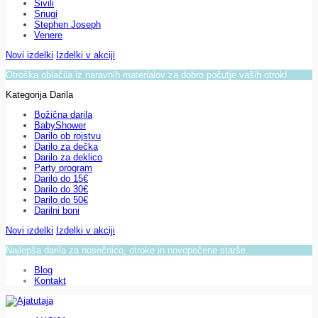
Sivili
Snugi
Stephen Joseph
Venere
Novi izdelki
Izdelki v akciji
Otroška oblačila iz naravnih materialov za dobro počutje vaših otrok!
Kategorija Darila
Božična darila
BabyShower
Darilo ob rojstvu
Darilo za dečka
Darilo za deklico
Party program
Darilo do 15€
Darilo do 30€
Darilo do 50€
Darilni boni
Novi izdelki
Izdelki v akciji
Najlepša darila za nosečnico, otroke in novopečene starše.
Blog
Kontakt