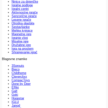
Ninice za dojenčke
Igralne podloge
Igralni centri
Aktivnostne igrače
Senzorične igrače
Lesene igrače
Otroška glasbila
Sestavljanke
Mehke knjigice
Magnetne igre
Igranje vlog
Miselne igre
Družabne igre
Igra na prostem
Shranjevanje igrač
Blagovne znamke
3Sprouts
Bieco
Childhome
Cleverclixx
CompacToys
Done by Deer
Effiki
Galt
Goki
Hoppstar
IGLU
Janod