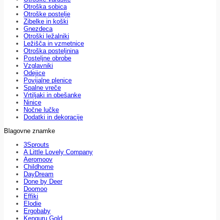
Otroška sobica
Otroške postelje
Zibelke in koški
Gnezdeca
Otroški ležalniki
Ležišča in vzmetnice
Otroška posteljnina
Posteljne obrobe
Vzglavniki
Odejice
Povijalne plenice
Spalne vreče
Vrtiljaki in obešanke
Ninice
Nočne lučke
Dodatki in dekoracije
Blagovne znamke
3Sprouts
A Little Lovely Company
Aeromoov
Childhome
DayDream
Done by Deer
Doomoo
Effiki
Elodie
Ergobaby
Kenguru Gold