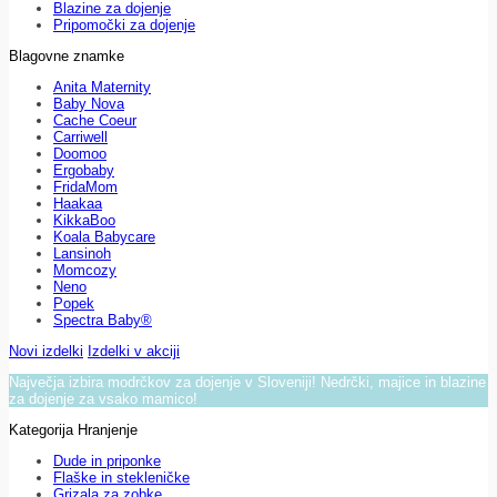
Blazine za dojenje
Pripomočki za dojenje
Blagovne znamke
Anita Maternity
Baby Nova
Cache Coeur
Carriwell
Doomoo
Ergobaby
FridaMom
Haakaa
KikkaBoo
Koala Babycare
Lansinoh
Momcozy
Neno
Popek
Spectra Baby®
Novi izdelki
Izdelki v akciji
Največja izbira modrčkov za dojenje v Sloveniji! Nedrčki, majice in blazine
za dojenje za vsako mamico!
Kategorija Hranjenje
Dude in priponke
Flaške in stekleničke
Grizala za zobke