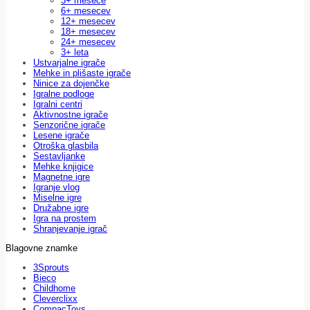
3+ mesece
6+ mesecev
12+ mesecev
18+ mesecev
24+ mesecev
3+ leta
Ustvarjalne igrače
Mehke in plišaste igrače
Ninice za dojenčke
Igralne podloge
Igralni centri
Aktivnostne igrače
Senzorične igrače
Lesene igrače
Otroška glasbila
Sestavljanke
Mehke knjigice
Magnetne igre
Igranje vlog
Miselne igre
Družabne igre
Igra na prostem
Shranjevanje igrač
Blagovne znamke
3Sprouts
Bieco
Childhome
Cleverclixx
CompacToys