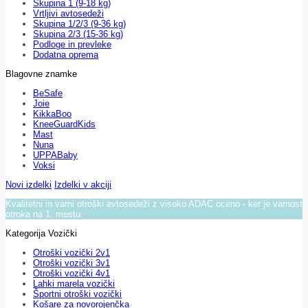
Skupina 1 (9-18 kg)
Vrtljivi avtosedeži
Skupina 1/2/3 (9-36 kg)
Skupina 2/3 (15-36 kg)
Podloge in prevleke
Dodatna oprema
Blagovne znamke
BeSafe
Joie
KikkaBoo
KneeGuardKids
Mast
Nuna
UPPABaby
Voksi
Novi izdelki
Izdelki v akciji
Kvalitetni in varni otroški avtosedeži z visoko ADAC oceno - ker je varnost
otroka na 1. mestu.
Kategorija Vozički
Otroški vozički 2v1
Otroški vozički 3v1
Otroški vozički 4v1
Lahki marela vozički
Športni otroški vozički
Košare za novorojenčka