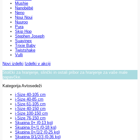
Mushie
Nanobébé
Neno
Noui Noui
Nuuroo
Pura
Skip Hop
Stephen Joseph
Suavinex
Trixie Baby
Twistshake
Vulli
Novi izdelki
Izdelki v akciji
Stolčki za hranjenje, slinčki in ostali pribor za hranjenje za vaše male
papavčke.
Kategorija Avtosedeži
i-Size 40-105 cm
i-Size 40-85 cm
i-Size 61-105 cm
i-Size 40-150 cm
i-Size 100-150 cm
i-Size 76-150 cm
Skupina 0+ (0-13 kg)
Skupina 0+/1 (0-18 kg)
Skupina 0+/1/2 (0-25 kg)
Skupina 0/1/2/3 (0-36 kg)