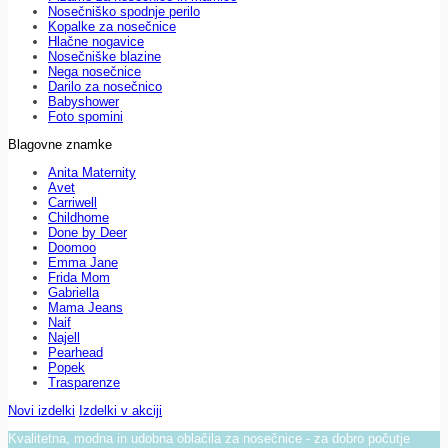
Nosečniško spodnje perilo
Kopalke za nosečnice
Hlačne nogavice
Nosečniške blazine
Nega nosečnice
Darilo za nosečnico
Babyshower
Foto spomini
Blagovne znamke
Anita Maternity
Avet
Carriwell
Childhome
Done by Deer
Doomoo
Emma Jane
Frida Mom
Gabriella
Mama Jeans
Naif
Najell
Pearhead
Popek
Trasparenze
Novi izdelki
Izdelki v akciji
Kvalitetna, modna in udobna oblačila za nosečnice - za dobro počutje