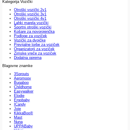
Kategorija Vozički
Otroški vozički 2v1
Otroški vozički 3v1
Otroški vozički 4v1
Lahki marela vozički
Športni otroški vozički
Košare za novorojenčka
Podloge za voziček
Vozički za dvojčke
Previjalne torbe za voziček
Organizatorji za voziček
Zimske vreče za voziček
Dodatna oprema
Blagovne znamke
3Sprouts
Aeromoov
Bugaboo
Childhome
Easywalker
Elodie
Ergobaby
ICandy
Joie
KikkaBoo®
Mast
Nuna
UPPABaby