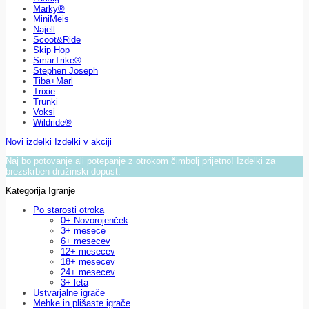
Marky®
MiniMeis
Najell
Scoot&Ride
Skip Hop
SmarTrike®
Stephen Joseph
Tiba+Marl
Trixie
Trunki
Voksi
Wildride®
Novi izdelki
Izdelki v akciji
Naj bo potovanje ali potepanje z otrokom čimbolj prijetno! Izdelki za
brezskrben družinski dopust.
Kategorija Igranje
Po starosti otroka
0+ Novorojenček
3+ mesece
6+ mesecev
12+ mesecev
18+ mesecev
24+ mesecev
3+ leta
Ustvarjalne igrače
Mehke in plišaste igrače