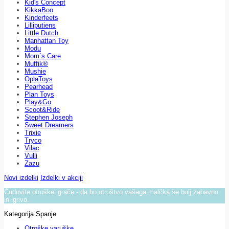
Kid's Concept
KikkaBoo
Kinderfeets
Lilliputiens
Little Dutch
Manhattan Toy
Modu
Mom`s Care
Muffik®
Mushie
OplaToys
Pearhead
Plan Toys
Play&Go
Scoot&Ride
Stephen Joseph
Sweet Dreamers
Trixie
Tryco
Vilac
Vulli
Zazu
Novi izdelki
Izdelki v akciji
Čudovite otroške igrače - da bo otroštvo vašega malčka še bolj zabavno
in igrivo.
Kategorija Spanje
Otroške varuške