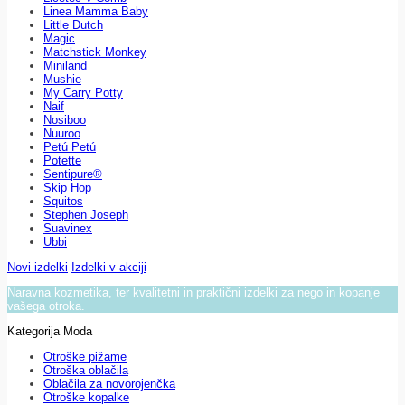
Linea Mamma Baby
Little Dutch
Magic
Matchstick Monkey
Miniland
Mushie
My Carry Potty
Naif
Nosiboo
Nuuroo
Petú Petú
Potette
Sentipure®
Skip Hop
Squitos
Stephen Joseph
Suavinex
Ubbi
Novi izdelki
Izdelki v akciji
Naravna kozmetika, ter kvalitetni in praktični izdelki za nego in kopanje
vašega otroka.
Kategorija Moda
Otroške pižame
Otroška oblačila
Oblačila za novorojenčka
Otroške kopalke