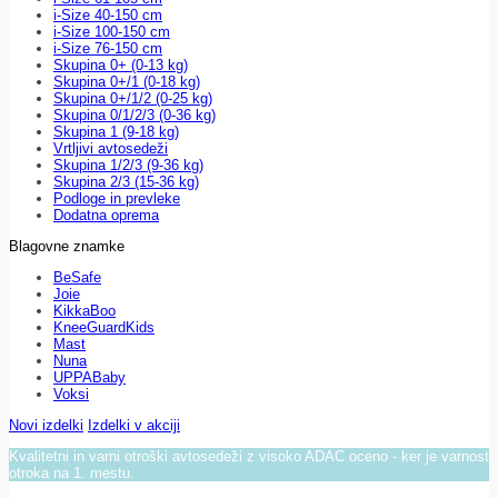
i-Size 40-150 cm
i-Size 100-150 cm
i-Size 76-150 cm
Skupina 0+ (0-13 kg)
Skupina 0+/1 (0-18 kg)
Skupina 0+/1/2 (0-25 kg)
Skupina 0/1/2/3 (0-36 kg)
Skupina 1 (9-18 kg)
Vrtljivi avtosedeži
Skupina 1/2/3 (9-36 kg)
Skupina 2/3 (15-36 kg)
Podloge in prevleke
Dodatna oprema
Blagovne znamke
BeSafe
Joie
KikkaBoo
KneeGuardKids
Mast
Nuna
UPPABaby
Voksi
Novi izdelki
Izdelki v akciji
Kvalitetni in varni otroški avtosedeži z visoko ADAC oceno - ker je varnost
otroka na 1. mestu.