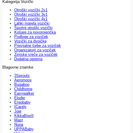
Kategorija Vozički
Otroški vozički 2v1
Otroški vozički 3v1
Otroški vozički 4v1
Lahki marela vozički
Športni otroški vozički
Košare za novorojenčka
Podloge za voziček
Vozički za dvojčke
Previjalne torbe za voziček
Organizatorji za voziček
Zimske vreče za voziček
Dodatna oprema
Blagovne znamke
3Sprouts
Aeromoov
Bugaboo
Childhome
Easywalker
Elodie
Ergobaby
ICandy
Joie
KikkaBoo®
Mast
Nuna
UPPABaby