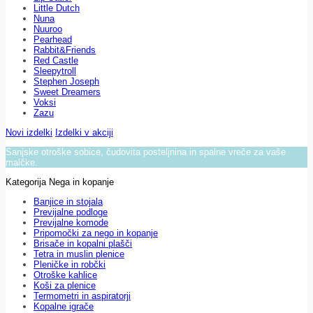
Little Dutch
Nuna
Nuuroo
Pearhead
Rabbit&Friends
Red Castle
Sleepytroll
Stephen Joseph
Sweet Dreamers
Voksi
Zazu
Novi izdelki
Izdelki v akciji
Sanjske otroške sobice, čudovita posteljnina in spalne vreče za vaše
malčke.
Kategorija Nega in kopanje
Banjice in stojala
Previjalne podloge
Previjalne komode
Pripomočki za nego in kopanje
Brisače in kopalni plašči
Tetra in muslin plenice
Pleničke in robčki
Otroške kahlice
Koši za plenice
Termometri in aspiratorji
Kopalne igrače