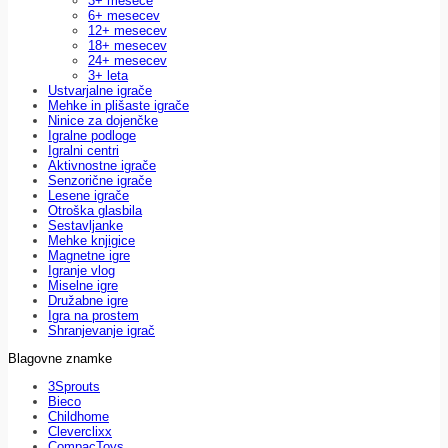
3+ mesece
6+ mesecev
12+ mesecev
18+ mesecev
24+ mesecev
3+ leta
Ustvarjalne igrače
Mehke in plišaste igrače
Ninice za dojenčke
Igralne podloge
Igralni centri
Aktivnostne igrače
Senzorične igrače
Lesene igrače
Otroška glasbila
Sestavljanke
Mehke knjigice
Magnetne igre
Igranje vlog
Miselne igre
Družabne igre
Igra na prostem
Shranjevanje igrač
Blagovne znamke
3Sprouts
Bieco
Childhome
Cleverclixx
CompacToys