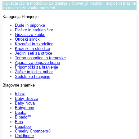
Največja izbira modrčkov za dojenje v Sloveniji! Nedrčki, majice in blazine
za dojenje za vsako mamico!
Kategorija Hranjenje
Dude in priponke
Flaške in stekleničke
Grizala za zobke
Otroški slinčki
Kozarčki in skodelice
Krožniki in skledice
Jedilni seti za otroke
Termo posodice in termovke
Aparati za pripravo hrane
Pripomočki za hranjenje
Žličke in jedilni pribor
Stolčki za hranjenje
Blagovne znamke
b.box
Baby Brezza
Baby Nova
Babymoov
Beaba
Bibado™
Bibs
Bugaboo
Cheeky Chompers®
Childhome