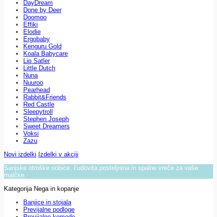
DayDream
Done by Deer
Doomoo
Effiki
Elodie
Ergobaby
Kenguru Gold
Koala Babycare
Lip Satler
Little Dutch
Nuna
Nuuroo
Pearhead
Rabbit&Friends
Red Castle
Sleepytroll
Stephen Joseph
Sweet Dreamers
Voksi
Zazu
Novi izdelki
Izdelki v akciji
Sanjske otroške sobice, čudovita posteljnina in spalne vreče za vaše
malčke.
Kategorija Nega in kopanje
Banjice in stojala
Previjalne podloge
Previjalne komode