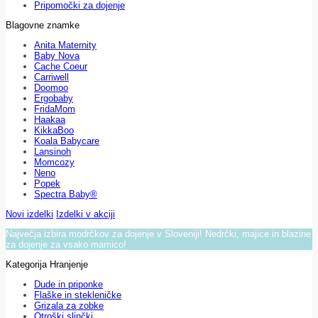
Pripomočki za dojenje
Blagovne znamke
Anita Maternity
Baby Nova
Cache Coeur
Carriwell
Doomoo
Ergobaby
FridaMom
Haakaa
KikkaBoo
Koala Babycare
Lansinoh
Momcozy
Neno
Popek
Spectra Baby®
Novi izdelki
Izdelki v akciji
Največja izbira modrčkov za dojenje v Sloveniji! Nedrčki, majice in blazine
za dojenje za vsako mamico!
Kategorija Hranjenje
Dude in priponke
Flaške in stekleničke
Grizala za zobke
Otroški slinčki