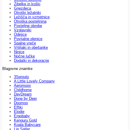
Zibelke in koški
Gnezdeca
Otroški ležalniki
Ležišča in vzmetnice
Otroška posteljnina
Posteljne obrobe
Vzglavniki
Odejice
Povijalne plenice
Spalne vreče
Vrtiljaki in obešanke
Ninice
Nočne lučke
Dodatki in dekoracije
Blagovne znamke
3Sprouts
A Little Lovely Company
Aeromoov
Childhome
DayDream
Done by Deer
Doomoo
Effiki
Elodie
Ergobaby
Kenguru Gold
Koala Babycare
Lip Satler