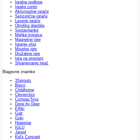
Igralne podloge
Igralni centri
Aktivnostne igrače
Senzorične igrače
Lesene igrače
Otroška glasbila
Sestavljanke
Mehke knjigice
Magnetne igre
Igranje vlog
Miselne igre
Družabne igre
Igra na prostem
Shranjevanje igrač
Blagovne znamke
3Sprouts
Bieco
Childhome
Cleverclixx
CompacToys
Done by Deer
Effiki
Galt
Goki
Hoppstar
IGLU
Janod
Kid's Concept