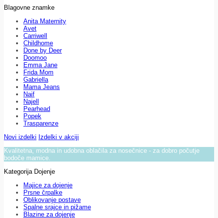
Blagovne znamke
Anita Maternity
Avet
Carriwell
Childhome
Done by Deer
Doomoo
Emma Jane
Frida Mom
Gabriella
Mama Jeans
Naif
Najell
Pearhead
Popek
Trasparenze
Novi izdelki
Izdelki v akciji
Kvalitetna, modna in udobna oblačila za nosečnice - za dobro počutje
bodoče mamice.
Kategorija Dojenje
Majice za dojenje
Prsne črpalke
Oblikovanje postave
Spalne srajce in pižame
Blazine za dojenje