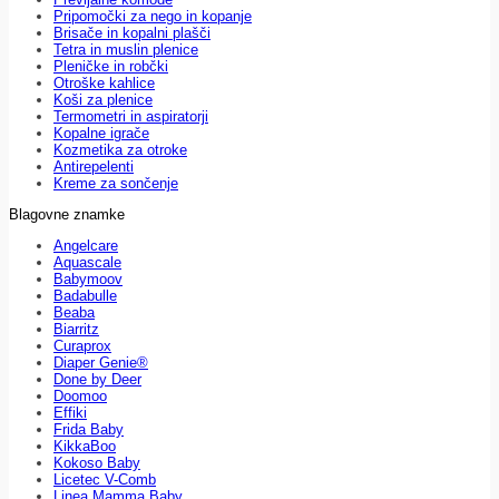
Pripomočki za nego in kopanje
Brisače in kopalni plašči
Tetra in muslin plenice
Pleničke in robčki
Otroške kahlice
Koši za plenice
Termometri in aspiratorji
Kopalne igrače
Kozmetika za otroke
Antirepelenti
Kreme za sončenje
Blagovne znamke
Angelcare
Aquascale
Babymoov
Badabulle
Beaba
Biarritz
Curaprox
Diaper Genie®
Done by Deer
Doomoo
Effiki
Frida Baby
KikkaBoo
Kokoso Baby
Licetec V-Comb
Linea Mamma Baby