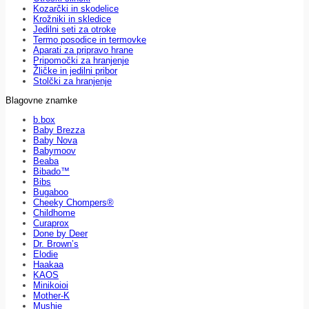
Kozarčki in skodelice
Krožniki in skledice
Jedilni seti za otroke
Termo posodice in termovke
Aparati za pripravo hrane
Pripomočki za hranjenje
Žličke in jedilni pribor
Stolčki za hranjenje
Blagovne znamke
b.box
Baby Brezza
Baby Nova
Babymoov
Beaba
Bibado™
Bibs
Bugaboo
Cheeky Chompers®
Childhome
Curaprox
Done by Deer
Dr. Brown’s
Elodie
Haakaa
KAOS
Minikoioi
Mother-K
Mushie