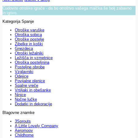
Čudovite otroške igrače - da bo otroštvo vašega malčka še bolj zabavno
in igrivo.
Kategorija Spanje
Otroške varuške
Otroška sobica
Otroške postelje
Zibelke in koški
Gnezdeca
Otroški ležalniki
Ležišča in vzmetnice
Otroška posteljnina
Posteljne obrobe
Vzglavniki
Odejice
Povijalne plenice
Spalne vreče
Vrtiljaki in obešanke
Ninice
Nočne lučke
Dodatki in dekoracije
Blagovne znamke
3Sprouts
A Little Lovely Company
Aeromoov
Childhome