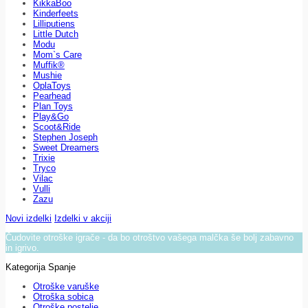
KikkaBoo
Kinderfeets
Lilliputiens
Little Dutch
Modu
Mom`s Care
Muffik®
Mushie
OplaToys
Pearhead
Plan Toys
Play&Go
Scoot&Ride
Stephen Joseph
Sweet Dreamers
Trixie
Tryco
Vilac
Vulli
Zazu
Novi izdelki
Izdelki v akciji
Čudovite otroške igrače - da bo otroštvo vašega malčka še bolj zabavno
in igrivo.
Kategorija Spanje
Otroške varuške
Otroška sobica
Otroške postelje