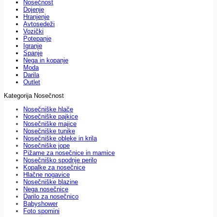
Nosečnost
Dojenje
Hranjenje
Avtosedeži
Vozički
Potepanje
Igranje
Spanje
Nega in kopanje
Moda
Darila
Outlet
Kategorija Nosečnost
Nosečniške hlače
Nosečniške pajkice
Nosečniške majice
Nosečniške tunike
Nosečniške obleke in krila
Nosečniške jope
Pižame za nosečnice in mamice
Nosečniško spodnje perilo
Kopalke za nosečnice
Hlačne nogavice
Nosečniške blazine
Nega nosečnice
Darilo za nosečnico
Babyshower
Foto spomini