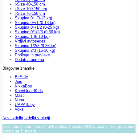
i-Size 40-150 cm
i-Size 100-150 cm
i-Size 76-150 cm
Skupina 0+ (0-13 kg)
Skupina 0+/1 (0-18 kg)
Skupina 0+/1/2 (0-25 kg)
Skupina 0/1/2/3 (0-36 kg)
Skupina 1 (9-18 kg)
Vrtljivi avtosedeži
Skupina 1/2/3 (9-36 kg)
Skupina 2/3 (15-36 kg)
Podloge in prevleke
Dodatna oprema
Blagovne znamke
BeSafe
Joie
KikkaBoo
KneeGuardKids
Mast
Nuna
UPPABaby
Voksi
Novi izdelki
Izdelki v akciji
Kvalitetni in varni otroški avtosedeži z visoko ADAC oceno - ker je varnost
otroka na 1. mestu.