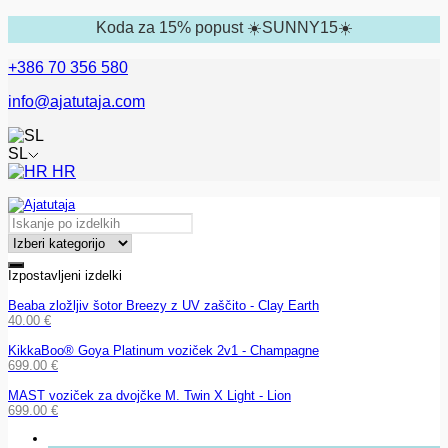
Koda za 15% popust ☀️SUNNY15☀️
+386 70 356 580
info@ajatutaja.com
SL
HR
Izpostavljeni izdelki
Beaba zložljiv šotor Breezy z UV zaščito - Clay Earth
40.00
€
KikkaBoo® Goya Platinum voziček 2v1 - Champagne
699.00
€
MAST voziček za dvojčke M. Twin X Light - Lion
699.00
€