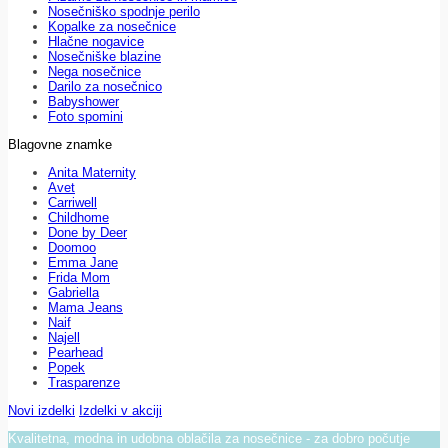
Nosečniško spodnje perilo
Kopalke za nosečnice
Hlačne nogavice
Nosečniške blazine
Nega nosečnice
Darilo za nosečnico
Babyshower
Foto spomini
Blagovne znamke
Anita Maternity
Avet
Carriwell
Childhome
Done by Deer
Doomoo
Emma Jane
Frida Mom
Gabriella
Mama Jeans
Naif
Najell
Pearhead
Popek
Trasparenze
Novi izdelki
Izdelki v akciji
Kvalitetna, modna in udobna oblačila za nosečnice - za dobro počutje