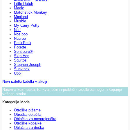
Little Dutch
Magic
Matchstick Monkey
Miniland
Mushie
My Carry Potty
Naif
Nosiboo
Nuuroo
Petú Petú
Potette
Sentipure®
Skip Hop
Squitos
Stephen Joseph
Suavinex
Ubbi
Novi izdelki
Izdelki v akciji
Naravna kozmetika, ter kvalitetni in praktični izdelki za nego in kopanje
vašega otroka.
Kategorija Moda
Otroške pižame
Otroška oblačila
Oblačila za novorojenčka
Otroške kopalke
Oblačila za dečka