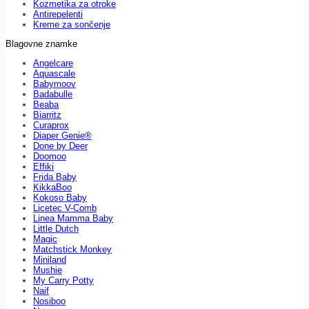
Kozmetika za otroke
Antirepelenti
Kreme za sončenje
Blagovne znamke
Angelcare
Aquascale
Babymoov
Badabulle
Beaba
Biarritz
Curaprox
Diaper Genie®
Done by Deer
Doomoo
Effiki
Frida Baby
KikkaBoo
Kokoso Baby
Licetec V-Comb
Linea Mamma Baby
Little Dutch
Magic
Matchstick Monkey
Miniland
Mushie
My Carry Potty
Naif
Nosiboo