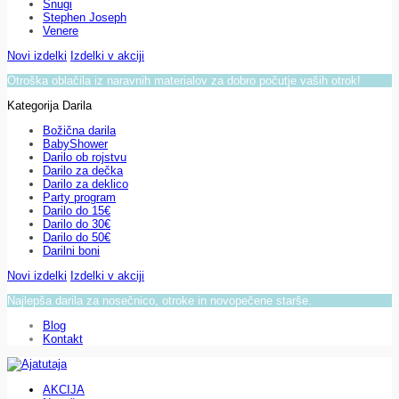
Snugi
Stephen Joseph
Venere
Novi izdelki
Izdelki v akciji
Otroška oblačila iz naravnih materialov za dobro počutje vaših otrok!
Kategorija Darila
Božična darila
BabyShower
Darilo ob rojstvu
Darilo za dečka
Darilo za deklico
Party program
Darilo do 15€
Darilo do 30€
Darilo do 50€
Darilni boni
Novi izdelki
Izdelki v akciji
Najlepša darila za nosečnico, otroke in novopečene starše.
Blog
Kontakt
AKCIJA