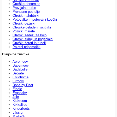
Otroške denarnice
Previjalne torbe
Prenosne postelje
Otroški nahrbtniki
Potovalke in potovalni kovčki
Otroški dežniki
Otroške čelade in ščitniki
Vozički marele
Otroški sedeži za kolo
Otroški skiroji in poganjalci
Otroški šotori in tuneli
Poletni pripomočki
Blagovne znamke
Aeromoov
Babymoov
Badabulle
BeSafe
Childhome
Citron®
Done by Deer
Elodie
Ergobaby
Joie
Kidzroom
KikkaBoo
Kinderfeets
Lässig
Marky®