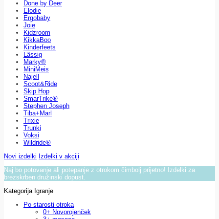
Done by Deer
Elodie
Ergobaby
Joie
Kidzroom
KikkaBoo
Kinderfeets
Lässig
Marky®
MiniMeis
Najell
Scoot&Ride
Skip Hop
SmarTrike®
Stephen Joseph
Tiba+Marl
Trixie
Trunki
Voksi
Wildride®
Novi izdelki
Izdelki v akciji
Naj bo potovanje ali potepanje z otrokom čimbolj prijetno! Izdelki za
brezskrben družinski dopust.
Kategorija Igranje
Po starosti otroka
0+ Novorojenček