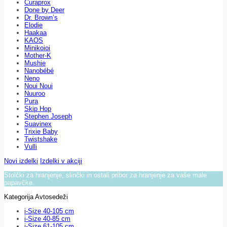
Curaprox
Done by Deer
Dr. Brown’s
Elodie
Haakaa
KAOS
Minikoioi
Mother-K
Mushie
Nanobébé
Neno
Noui Noui
Nuuroo
Pura
Skip Hop
Stephen Joseph
Suavinex
Trixie Baby
Twistshake
Vulli
Novi izdelki
Izdelki v akciji
Stolčki za hranjenje, slinčki in ostali pribor za hranjenje za vaše male
papavčke.
Kategorija Avtosedeži
i-Size 40-105 cm
i-Size 40-85 cm
i-Size 61-105 cm