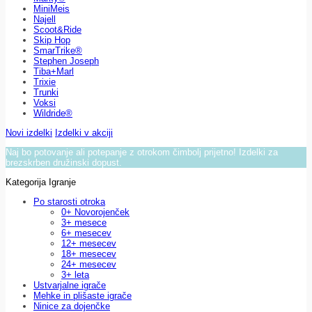
MiniMeis
Najell
Scoot&Ride
Skip Hop
SmarTrike®
Stephen Joseph
Tiba+Marl
Trixie
Trunki
Voksi
Wildride®
Novi izdelki
Izdelki v akciji
Naj bo potovanje ali potepanje z otrokom čimbolj prijetno! Izdelki za
brezskrben družinski dopust.
Kategorija Igranje
Po starosti otroka
0+ Novorojenček
3+ mesece
6+ mesecev
12+ mesecev
18+ mesecev
24+ mesecev
3+ leta
Ustvarjalne igrače
Mehke in plišaste igrače
Ninice za dojenčke