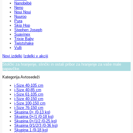
Nanobébé
Neno
Noui Noui
Nuuroo
Pura
Skip Hop
Stephen Joseph
Suavinex
Trixie Baby
Twistshake
Vulli
Novi izdelki
Izdelki v akciji
Stolčki za hranjenje, slinčki in ostali pribor za hranjenje za vaše male
papavčke.
Kategorija Avtosedeži
i-Size 40-105 cm
i-Size 40-85 cm
i-Size 61-105 cm
i-Size 40-150 cm
i-Size 100-150 cm
i-Size 76-150 cm
Skupina 0+ (0-13 kg)
Skupina 0+/1 (0-18 kg)
Skupina 0+/1/2 (0-25 kg)
Skupina 0/1/2/3 (0-36 kg)
Skupina 1 (9-18 kg)