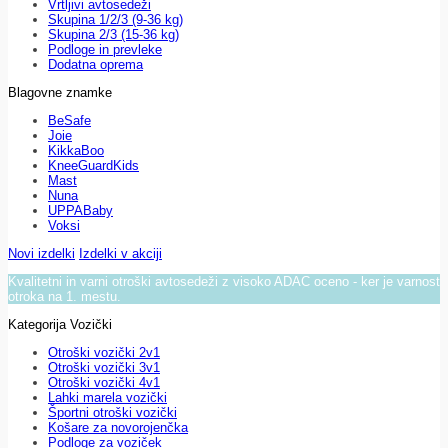
Vrtljivi avtosedeži
Skupina 1/2/3 (9-36 kg)
Skupina 2/3 (15-36 kg)
Podloge in prevleke
Dodatna oprema
Blagovne znamke
BeSafe
Joie
KikkaBoo
KneeGuardKids
Mast
Nuna
UPPABaby
Voksi
Novi izdelki
Izdelki v akciji
Kvalitetni in varni otroški avtosedeži z visoko ADAC oceno - ker je varnost
otroka na 1. mestu.
Kategorija Vozički
Otroški vozički 2v1
Otroški vozički 3v1
Otroški vozički 4v1
Lahki marela vozički
Športni otroški vozički
Košare za novorojenčka
Podloge za voziček