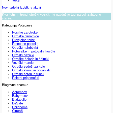
Voksi
Novi izdelki
Izdelki v akciji
Kvalitetni in trendi otroški vozički, ki navdušijo tudi najbolj zahtevne
starše.
Kategorija Potepanje
Nosilke za otroke
Otroške denarnice
Previjalne torbe
Prenosne postelje
Otroški nahrbtniki
Potovalke in potovalni kovčki
Otroški dežniki
Otroške čelade in ščitniki
Vozički marele
Otroški sedeži za kolo
Otroški skiroji in poganjalci
Otroški šotori in tuneli
Poletni pripomočki
Blagovne znamke
Aeromoov
Babymoov
Badabulle
BeSafe
Childhome
Citron®