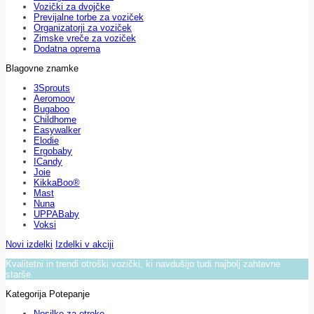
Vozički za dvojčke
Previjalne torbe za voziček
Organizatorji za voziček
Zimske vreče za voziček
Dodatna oprema
Blagovne znamke
3Sprouts
Aeromoov
Bugaboo
Childhome
Easywalker
Elodie
Ergobaby
ICandy
Joie
KikkaBoo®
Mast
Nuna
UPPABaby
Voksi
Novi izdelki
Izdelki v akciji
Kvalitetni in trendi otroški vozički, ki navdušijo tudi najbolj zahtevne
starše.
Kategorija Potepanje
Nosilke za otroke