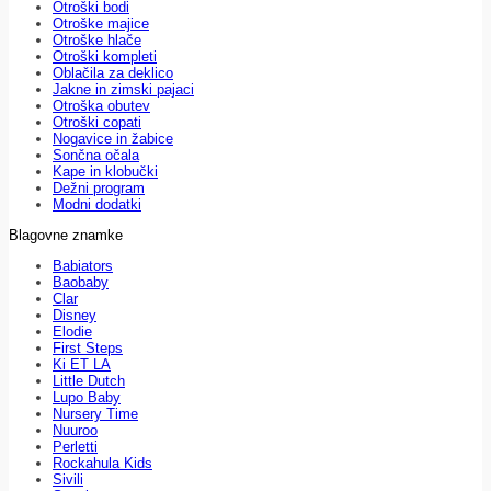
Otroški bodi
Otroške majice
Otroške hlače
Otroški kompleti
Oblačila za deklico
Jakne in zimski pajaci
Otroška obutev
Otroški copati
Nogavice in žabice
Sončna očala
Kape in klobučki
Dežni program
Modni dodatki
Blagovne znamke
Babiators
Baobaby
Clar
Disney
Elodie
First Steps
Ki ET LA
Little Dutch
Lupo Baby
Nursery Time
Nuuroo
Perletti
Rockahula Kids
Sivili