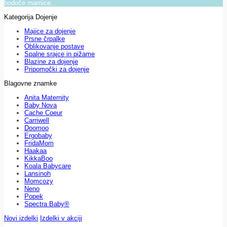
bodoče mamice.
Kategorija Dojenje
Majice za dojenje
Prsne črpalke
Oblikovanje postave
Spalne srajce in pižame
Blazine za dojenje
Pripomočki za dojenje
Blagovne znamke
Anita Maternity
Baby Nova
Cache Coeur
Carriwell
Doomoo
Ergobaby
FridaMom
Haakaa
KikkaBoo
Koala Babycare
Lansinoh
Momcozy
Neno
Popek
Spectra Baby®
Novi izdelki
Izdelki v akciji