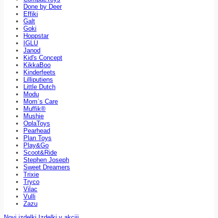
Done by Deer
Effiki
Galt
Goki
Hoppstar
IGLU
Janod
Kid's Concept
KikkaBoo
Kinderfeets
Lilliputiens
Little Dutch
Modu
Mom`s Care
Muffik®
Mushie
OplaToys
Pearhead
Plan Toys
Play&Go
Scoot&Ride
Stephen Joseph
Sweet Dreamers
Trixie
Tryco
Vilac
Vulli
Zazu
Novi izdelki
Izdelki v akciji