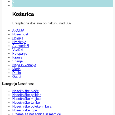
0
0
Košarica
Brezplačna dostava ob nakupu nad 85€
AKCIJA
Nosečnost
Dojenje
Hranjenje
Avtosedeži
Vozički
Potepanje
Igranje
Spanje
Nega in kopanje
Moda
Darila
Outlet
Kategorija Nosečnost
Nosečniške hlače
Nosečniške pajkice
Nosečniške majice
Nosečniške tunike
Nosečniške obleke in krila
Nosečniške jope
Pižame za nosečnice in mamice