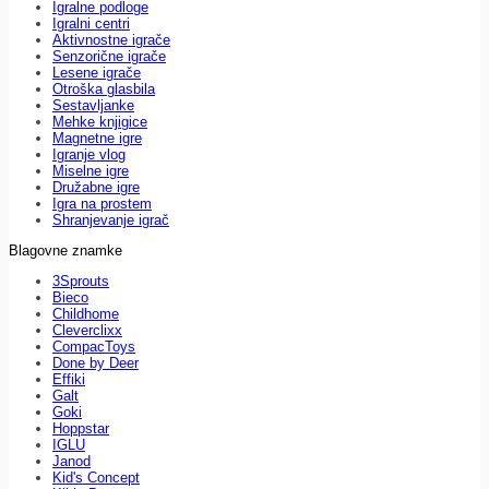
Igralne podloge
Igralni centri
Aktivnostne igrače
Senzorične igrače
Lesene igrače
Otroška glasbila
Sestavljanke
Mehke knjigice
Magnetne igre
Igranje vlog
Miselne igre
Družabne igre
Igra na prostem
Shranjevanje igrač
Blagovne znamke
3Sprouts
Bieco
Childhome
Cleverclixx
CompacToys
Done by Deer
Effiki
Galt
Goki
Hoppstar
IGLU
Janod
Kid's Concept