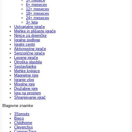
3+ mesece
6+ mesecev
12+ mesecev
18+ mesecev
24+ mesecev
3+ leta
Ustvarjalne igrače
Mehke in plišaste igrače
Ninice za dojenčke
Igralne podloge
Igralni centri
Aktivnostne igrače
Senzorične igrače
Lesene igrače
Otroška glasbila
Sestavljanke
Mehke knjigice
Magnetne igre
Igranje vlog
Miselne igre
Družabne igre
Igra na prostem
Shranjevanje igrač
Blagovne znamke
3Sprouts
Bieco
Childhome
Cleverclixx
CompacToys