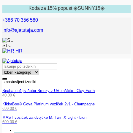
Koda za 15% popust ☀️SUNNY15☀️
+386 70 356 580
info@ajatutaja.com
SL
HR
Izpostavljeni izdelki
Beaba zložljiv šotor Breezy z UV zaščito - Clay Earth
40.00
€
KikkaBoo® Goya Platinum voziček 2v1 - Champagne
699.00
€
MAST voziček za dvojčke M. Twin X Light - Lion
699.00
€