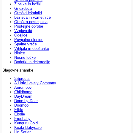
Zibelke in koški
Gnezdeca
Otroški ležalniki
Ležišča in vzmetnice
Otroška posteljnina
Posteljne obrobe
Vzglavniki
Odejice
Povijalne plenice
Spalne vreče
Vrtiljaki in obešanke
Ninice
Nočne lučke
Dodatki in dekoracije
Blagovne znamke
3Sprouts
A Little Lovely Company
Aeromoov
Childhome
DayDream
Done by Deer
Doomoo
Effiki
Elodie
Ergobaby
Kenguru Gold
Koala Babycare
Lip Satler