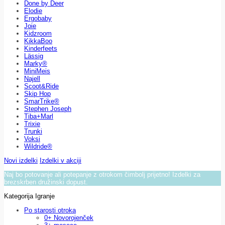
Done by Deer
Elodie
Ergobaby
Joie
Kidzroom
KikkaBoo
Kinderfeets
Lässig
Marky®
MiniMeis
Najell
Scoot&Ride
Skip Hop
SmarTrike®
Stephen Joseph
Tiba+Marl
Trixie
Trunki
Voksi
Wildride®
Novi izdelki
Izdelki v akciji
Naj bo potovanje ali potepanje z otrokom čimbolj prijetno! Izdelki za
brezskrben družinski dopust.
Kategorija Igranje
Po starosti otroka
0+ Novorojenček