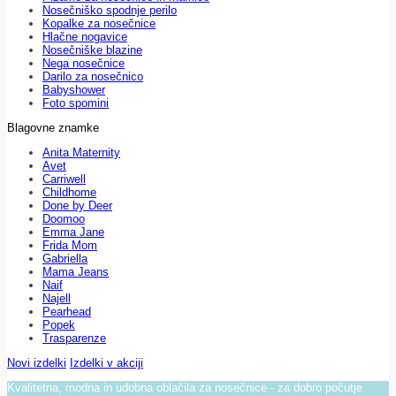
Nosečniško spodnje perilo
Kopalke za nosečnice
Hlačne nogavice
Nosečniške blazine
Nega nosečnice
Darilo za nosečnico
Babyshower
Foto spomini
Blagovne znamke
Anita Maternity
Avet
Carriwell
Childhome
Done by Deer
Doomoo
Emma Jane
Frida Mom
Gabriella
Mama Jeans
Naif
Najell
Pearhead
Popek
Trasparenze
Novi izdelki
Izdelki v akciji
Kvalitetna, modna in udobna oblačila za nosečnice - za dobro počutje