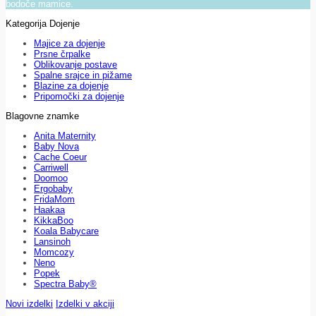
bodoče mamice.
Kategorija Dojenje
Majice za dojenje
Prsne črpalke
Oblikovanje postave
Spalne srajce in pižame
Blazine za dojenje
Pripomočki za dojenje
Blagovne znamke
Anita Maternity
Baby Nova
Cache Coeur
Carriwell
Doomoo
Ergobaby
FridaMom
Haakaa
KikkaBoo
Koala Babycare
Lansinoh
Momcozy
Neno
Popek
Spectra Baby®
Novi izdelki
Izdelki v akciji