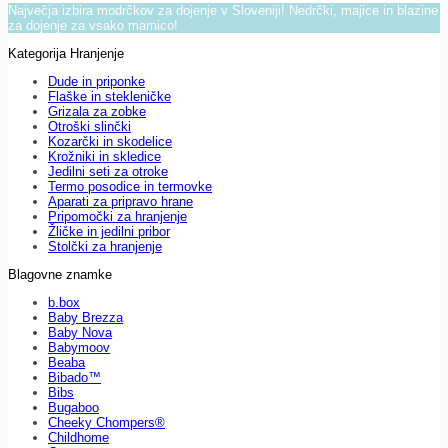
Največja izbira modrčkov za dojenje v Sloveniji! Nedrčki, majice in blazine
za dojenje za vsako mamico!
Kategorija Hranjenje
Dude in priponke
Flaške in stekleničke
Grizala za zobke
Otroški slinčki
Kozarčki in skodelice
Krožniki in skledice
Jedilni seti za otroke
Termo posodice in termovke
Aparati za pripravo hrane
Pripomočki za hranjenje
Žličke in jedilni pribor
Stolčki za hranjenje
Blagovne znamke
b.box
Baby Brezza
Baby Nova
Babymoov
Beaba
Bibado™
Bibs
Bugaboo
Cheeky Chompers®
Childhome