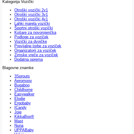
Kategorija Vozički
Otroški vozički 2v1
Otroški vozički 3v1
Otroški vozički 4v1
Lahki marela vozički
Športni otroški vozički
Košare za novorojenčka
Podloge za voziček
Vozički za dvojčke
Previjalne torbe za voziček
Organizatorji za voziček
Zimske vreče za voziček
Dodatna oprema
Blagovne znamke
3Sprouts
Aeromoov
Bugaboo
Childhome
Easywalker
Elodie
Ergobaby
ICandy
Joie
KikkaBoo®
Mast
Nuna
UPPABaby