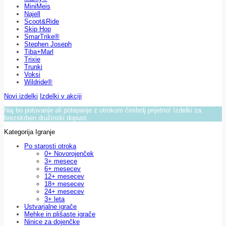
MiniMeis
Najell
Scoot&Ride
Skip Hop
SmarTrike®
Stephen Joseph
Tiba+Marl
Trixie
Trunki
Voksi
Wildride®
Novi izdelki
Izdelki v akciji
Naj bo potovanje ali potepanje z otrokom čimbolj prijetno! Izdelki za
brezskrben družinski dopust.
Kategorija Igranje
Po starosti otroka
0+ Novorojenček
3+ mesece
6+ mesecev
12+ mesecev
18+ mesecev
24+ mesecev
3+ leta
Ustvarjalne igrače
Mehke in plišaste igrače
Ninice za dojenčke