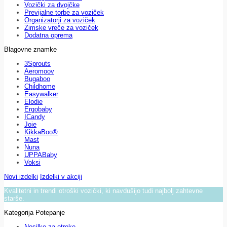
Vozički za dvojčke
Previjalne torbe za voziček
Organizatorji za voziček
Zimske vreče za voziček
Dodatna oprema
Blagovne znamke
3Sprouts
Aeromoov
Bugaboo
Childhome
Easywalker
Elodie
Ergobaby
ICandy
Joie
KikkaBoo®
Mast
Nuna
UPPABaby
Voksi
Novi izdelki
Izdelki v akciji
Kvalitetni in trendi otroški vozički, ki navdušijo tudi najbolj zahtevne
starše.
Kategorija Potepanje
Nosilke za otroke