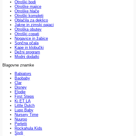
Otroški bodi
Otroške majice
Otroške hlače
Otroški kompleti
Oblačila za deklico
Jakne in zimski pajaci
Otroška obutev
Otroški copati
Nogavice in žabice
Sončna očala
Kape in klobučki
Dežni program
Modni dodatki
Blagovne znamke
Babiators
Baobaby
Clar
Disney
Elodie
First Steps
Ki ET LA
Little Dutch
Lupo Baby
Nursery Time
Nuuroo
Perletti
Rockahula Kids
Sivili