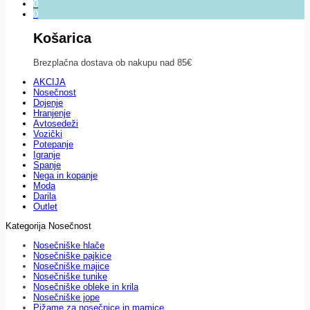
0
0
Košarica
Brezplačna dostava ob nakupu nad 85€
AKCIJA
Nosečnost
Dojenje
Hranjenje
Avtosedeži
Vozički
Potepanje
Igranje
Spanje
Nega in kopanje
Moda
Darila
Outlet
Kategorija Nosečnost
Nosečniške hlače
Nosečniške pajkice
Nosečniške majice
Nosečniške tunike
Nosečniške obleke in krila
Nosečniške jope
Pižame za nosečnice in mamice