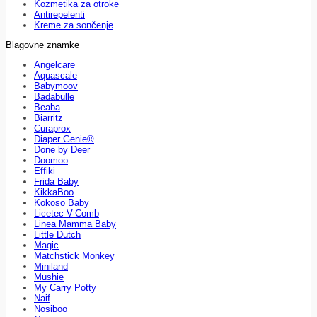
Kozmetika za otroke
Antirepelenti
Kreme za sončenje
Blagovne znamke
Angelcare
Aquascale
Babymoov
Badabulle
Beaba
Biarritz
Curaprox
Diaper Genie®
Done by Deer
Doomoo
Effiki
Frida Baby
KikkaBoo
Kokoso Baby
Licetec V-Comb
Linea Mamma Baby
Little Dutch
Magic
Matchstick Monkey
Miniland
Mushie
My Carry Potty
Naif
Nosiboo