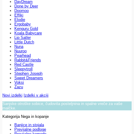
DayDream
Done by Deer
Doomoo
Effiki
Elodie
Ergobaby
Kenguru Gold
Koala Babycare
Lip Satler
Little Dutch
Nuna
Nuuroo
Pearhead
Rabbit&Friends
Red Castle
Sleepytroll
Stephen Joseph
Sweet Dreamers
Voksi
Zazu
Novi izdelki
Izdelki v akciji
Sanjske otroške sobice, čudovita posteljnina in spalne vreče za vaše
malčke.
Kategorija Nega in kopanje
Banjice in stojala
Previjalne podloge
Previjalne komode