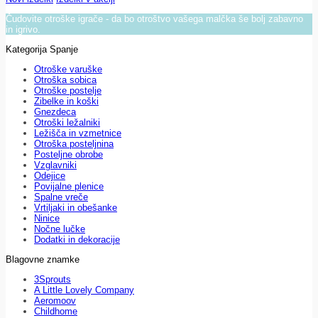
Čudovite otroške igrače - da bo otroštvo vašega malčka še bolj zabavno
in igrivo.
Kategorija Spanje
Otroške varuške
Otroška sobica
Otroške postelje
Zibelke in koški
Gnezdeca
Otroški ležalniki
Ležišča in vzmetnice
Otroška posteljnina
Posteljne obrobe
Vzglavniki
Odejice
Povijalne plenice
Spalne vreče
Vrtiljaki in obešanke
Ninice
Nočne lučke
Dodatki in dekoracije
Blagovne znamke
3Sprouts
A Little Lovely Company
Aeromoov
Childhome