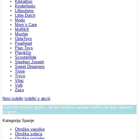
KikkaBoo
Kinderfeets
Lilliputiens
Little Dutch
Modu
Mom`s Care
Muffik®
Mushie
OplaToys
Pearhead
Plan Toys
Play&Go
Scoot&Ride
Stephen Joseph
Sweet Dreamers
Trixie
Tryco
Vilac
Vulli
Zazu
Novi izdelki
Izdelki v akciji
Čudovite otroške igrače - da bo otroštvo vašega malčka še bolj zabavno
in igrivo.
Kategorija Spanje
Otroške varuške
Otroška sobica
Otroške postelje