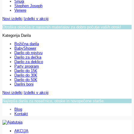
Snugi
Stephen Joseph
Venere
Novi izdelki
Izdelki v akciji
Otroška oblačila iz naravnih materialov za dobro počutje vaših otrok!
Kategorija Darila
Božična darila
BabyShower
Darilo ob rojstvu
Darilo za dečka
Darilo za deklico
Party program
Darilo do 15€
Darilo do 30€
Darilo do 50€
Darilni boni
Novi izdelki
Izdelki v akciji
Najlepša darila za nosečnico, otroke in novopečene starše.
Blog
Kontakt
AKCIJA