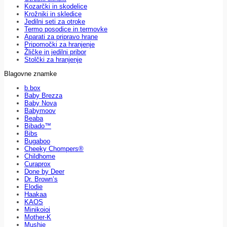
Kozarčki in skodelice
Krožniki in skledice
Jedilni seti za otroke
Termo posodice in termovke
Aparati za pripravo hrane
Pripomočki za hranjenje
Žličke in jedilni pribor
Stolčki za hranjenje
Blagovne znamke
b.box
Baby Brezza
Baby Nova
Babymoov
Beaba
Bibado™
Bibs
Bugaboo
Cheeky Chompers®
Childhome
Curaprox
Done by Deer
Dr. Brown’s
Elodie
Haakaa
KAOS
Minikoioi
Mother-K
Mushie