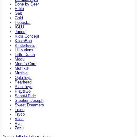
Done by Deer
Effiki
Galt
Goki
Hoppstar
IGLU
Janod
Kid's Concept
KikkaBoo
Kinderfeets
Lilliputiens
Little Dutch
Modu
Mom`s Care
Muffik®
Mushie
OplaToys
Pearhead
Plan Toys
Play&Go
Scoot&Ride
Stephen Joseph
Sweet Dreamers
Trixie
Tryco
Vilac
Vulli
Zazu
Novi izdelki
Izdelki v akciji