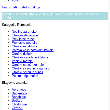
Voksi
Novi izdelki
Izdelki v akciji
Kvalitetni in trendi otroški vozički, ki navdušijo tudi najbolj zahtevne
starše.
Kategorija Potepanje
Nosilke za otroke
Otroške denarnice
Previjalne torbe
Prenosne postelje
Otroški nahrbtniki
Potovalke in potovalni kovčki
Otroški dežniki
Otroške čelade in ščitniki
Vozički marele
Otroški sedeži za kolo
Otroški skiroji in poganjalci
Otroški šotori in tuneli
Poletni pripomočki
Blagovne znamke
Aeromoov
Babymoov
Badabulle
BeSafe
Childhome
Citron®