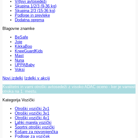
Vrtljivi avtosedeži
Skupina 1/2/3 (9-36 kg)
Skupina 2/3 (15-36 kg)
Podloge in prevleke
Dodatna oprema
Blagovne znamke
BeSafe
Joie
KikkaBoo
KneeGuardKids
Mast
Nuna
UPPABaby
Voksi
Novi izdelki
Izdelki v akciji
Kvalitetni in varni otroški avtosedeži z visoko ADAC oceno - ker je varnost
otroka na 1. mestu.
Kategorija Vozički
Otroški vozički 2v1
Otroški vozički 3v1
Otroški vozički 4v1
Lahki marela vozički
Športni otroški vozički
Košare za novorojenčka
Podloge za voziček