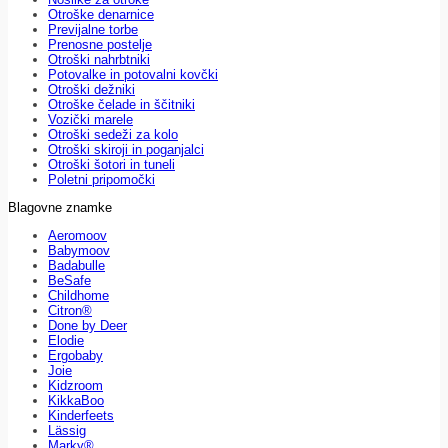
Otroške denarnice
Previjalne torbe
Prenosne postelje
Otroški nahrbtniki
Potovalke in potovalni kovčki
Otroški dežniki
Otroške čelade in ščitniki
Vozički marele
Otroški sedeži za kolo
Otroški skiroji in poganjalci
Otroški šotori in tuneli
Poletni pripomočki
Blagovne znamke
Aeromoov
Babymoov
Badabulle
BeSafe
Childhome
Citron®
Done by Deer
Elodie
Ergobaby
Joie
Kidzroom
KikkaBoo
Kinderfeets
Lässig
Marky®