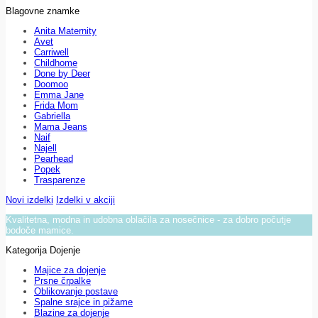
Blagovne znamke
Anita Maternity
Avet
Carriwell
Childhome
Done by Deer
Doomoo
Emma Jane
Frida Mom
Gabriella
Mama Jeans
Naif
Najell
Pearhead
Popek
Trasparenze
Novi izdelki
Izdelki v akciji
Kvalitetna, modna in udobna oblačila za nosečnice - za dobro počutje
bodoče mamice.
Kategorija Dojenje
Majice za dojenje
Prsne črpalke
Oblikovanje postave
Spalne srajce in pižame
Blazine za dojenje