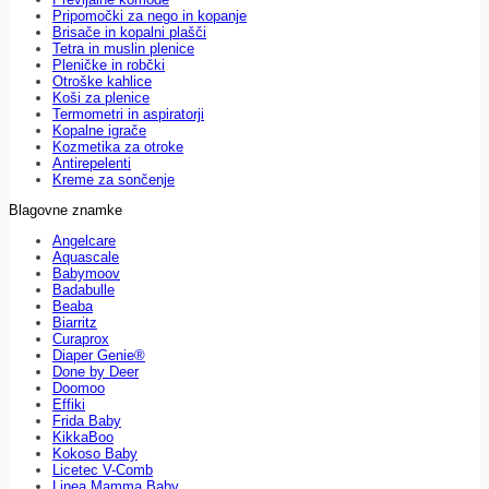
Pripomočki za nego in kopanje
Brisače in kopalni plašči
Tetra in muslin plenice
Pleničke in robčki
Otroške kahlice
Koši za plenice
Termometri in aspiratorji
Kopalne igrače
Kozmetika za otroke
Antirepelenti
Kreme za sončenje
Blagovne znamke
Angelcare
Aquascale
Babymoov
Badabulle
Beaba
Biarritz
Curaprox
Diaper Genie®
Done by Deer
Doomoo
Effiki
Frida Baby
KikkaBoo
Kokoso Baby
Licetec V-Comb
Linea Mamma Baby