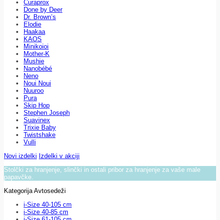
Curaprox
Done by Deer
Dr. Brown’s
Elodie
Haakaa
KAOS
Minikoioi
Mother-K
Mushie
Nanobébé
Neno
Noui Noui
Nuuroo
Pura
Skip Hop
Stephen Joseph
Suavinex
Trixie Baby
Twistshake
Vulli
Novi izdelki
Izdelki v akciji
Stolčki za hranjenje, slinčki in ostali pribor za hranjenje za vaše male
papavčke.
Kategorija Avtosedeži
i-Size 40-105 cm
i-Size 40-85 cm
i-Size 61-105 cm