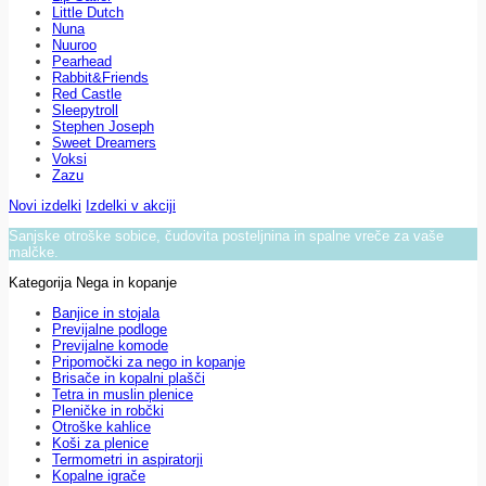
Little Dutch
Nuna
Nuuroo
Pearhead
Rabbit&Friends
Red Castle
Sleepytroll
Stephen Joseph
Sweet Dreamers
Voksi
Zazu
Novi izdelki
Izdelki v akciji
Sanjske otroške sobice, čudovita posteljnina in spalne vreče za vaše
malčke.
Kategorija Nega in kopanje
Banjice in stojala
Previjalne podloge
Previjalne komode
Pripomočki za nego in kopanje
Brisače in kopalni plašči
Tetra in muslin plenice
Pleničke in robčki
Otroške kahlice
Koši za plenice
Termometri in aspiratorji
Kopalne igrače