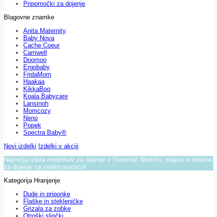
Pripomočki za dojenje
Blagovne znamke
Anita Maternity
Baby Nova
Cache Coeur
Carriwell
Doomoo
Ergobaby
FridaMom
Haakaa
KikkaBoo
Koala Babycare
Lansinoh
Momcozy
Neno
Popek
Spectra Baby®
Novi izdelki
Izdelki v akciji
Največja izbira modrčkov za dojenje v Sloveniji! Nedrčki, majice in blazine
za dojenje za vsako mamico!
Kategorija Hranjenje
Dude in priponke
Flaške in stekleničke
Grizala za zobke
Otroški slinčki