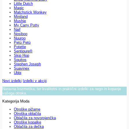
Little Dutch
Magic
Matchstick Monkey
Miniland
Mushie
My Carry Potty
Naif
Nosiboo
Nuuroo
Petú Petú
Potette
Sentipure®
Skip Hop
Squitos
Stephen Joseph
Suavinex
Ubbi
Novi izdelki
Izdelki v akciji
Naravna kozmetika, ter kvalitetni in praktični izdelki za nego in kopanje
vašega otroka.
Kategorija Moda
Otroške pižame
Otroška oblačila
Oblačila za novorojenčka
Otroške kopalke
Oblačila za dečka