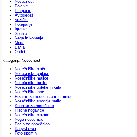
Nosečnost
Dojenje
Hranjenje
Avtosedeži
Vozički
Potepanje
Igranje
Spanje
Nega in kopanje
Moda
Darila
Outlet
Kategorija Nosečnost
Nosečniške hlače
Nosečniške pajkice
Nosečniške majice
Nosečniške tunike
Nosečniške obleke in krila
Nosečniške jope
Pižame za nosečnice in mamice
Nosečniško spodnje perilo
Kopalke za nosečnice
Hlačne nogavice
Nosečniške blazine
Nega nosečnice
Darilo za nosečnico
Babyshower
Foto spomini