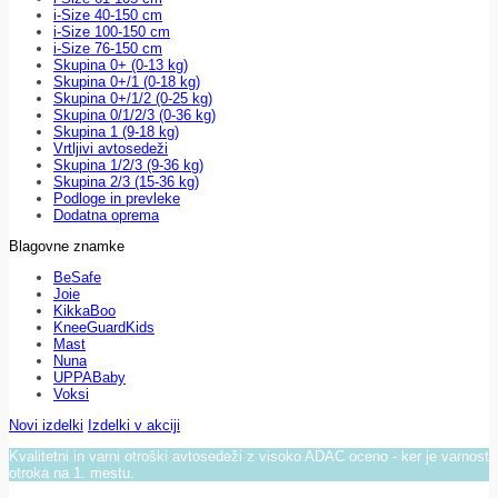
i-Size 40-150 cm
i-Size 100-150 cm
i-Size 76-150 cm
Skupina 0+ (0-13 kg)
Skupina 0+/1 (0-18 kg)
Skupina 0+/1/2 (0-25 kg)
Skupina 0/1/2/3 (0-36 kg)
Skupina 1 (9-18 kg)
Vrtljivi avtosedeži
Skupina 1/2/3 (9-36 kg)
Skupina 2/3 (15-36 kg)
Podloge in prevleke
Dodatna oprema
Blagovne znamke
BeSafe
Joie
KikkaBoo
KneeGuardKids
Mast
Nuna
UPPABaby
Voksi
Novi izdelki
Izdelki v akciji
Kvalitetni in varni otroški avtosedeži z visoko ADAC oceno - ker je varnost
otroka na 1. mestu.