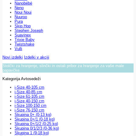
Nanobébé
Neno
Noui Noui
Nuuroo
Pura
Skip Hop
Stephen Joseph
Suavinex
Trixie Baby
Twistshake
Vulli
Novi izdelki
Izdelki v akciji
Stolčki za hranjenje, slinčki in ostali pribor za hranjenje za vaše male
papavčke.
Kategorija Avtosedeži
i-Size 40-105 cm
i-Size 40-85 cm
i-Size 61-105 cm
i-Size 40-150 cm
i-Size 100-150 cm
i-Size 76-150 cm
Skupina 0+ (0-13 kg)
Skupina 0+/1 (0-18 kg)
Skupina 0+/1/2 (0-25 kg)
Skupina 0/1/2/3 (0-36 kg)
Skupina 1 (9-18 kg)