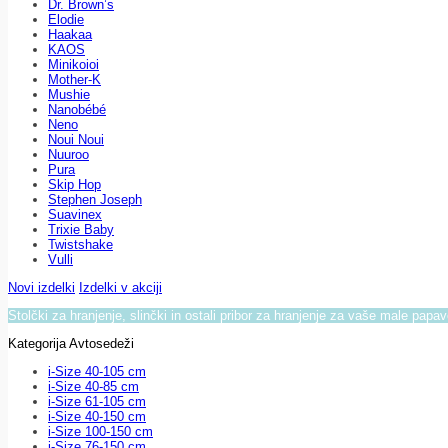
Dr. Brown’s
Elodie
Haakaa
KAOS
Minikoioi
Mother-K
Mushie
Nanobébé
Neno
Noui Noui
Nuuroo
Pura
Skip Hop
Stephen Joseph
Suavinex
Trixie Baby
Twistshake
Vulli
Novi izdelki
Izdelki v akciji
Stolčki za hranjenje, slinčki in ostali pribor za hranjenje za vaše male papa
Kategorija Avtosedeži
i-Size 40-105 cm
i-Size 40-85 cm
i-Size 61-105 cm
i-Size 40-150 cm
i-Size 100-150 cm
i-Size 76-150 cm