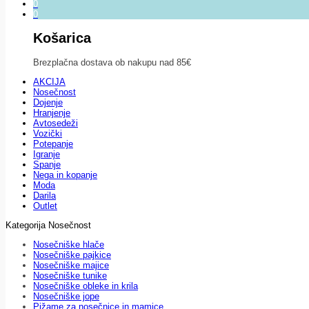
0
0
Košarica
Brezplačna dostava ob nakupu nad 85€
AKCIJA
Nosečnost
Dojenje
Hranjenje
Avtosedeži
Vozički
Potepanje
Igranje
Spanje
Nega in kopanje
Moda
Darila
Outlet
Kategorija Nosečnost
Nosečniške hlače
Nosečniške pajkice
Nosečniške majice
Nosečniške tunike
Nosečniške obleke in krila
Nosečniške jope
Pižame za nosečnice in mamice