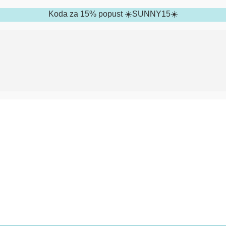
Koda za 15% popust ☀️SUNNY15☀️