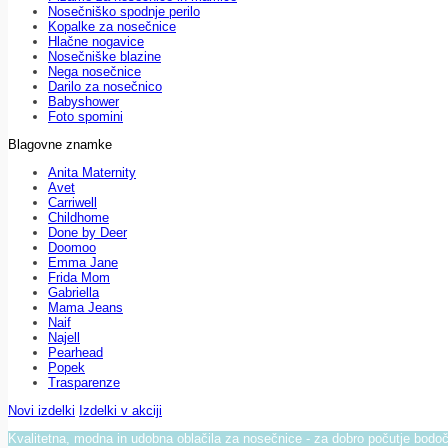
Nosečniško spodnje perilo
Kopalke za nosečnice
Hlačne nogavice
Nosečniške blazine
Nega nosečnice
Darilo za nosečnico
Babyshower
Foto spomini
Blagovne znamke
Anita Maternity
Avet
Carriwell
Childhome
Done by Deer
Doomoo
Emma Jane
Frida Mom
Gabriella
Mama Jeans
Naif
Najell
Pearhead
Popek
Trasparenze
Novi izdelki
Izdelki v akciji
Kvalitetna, modna in udobna oblačila za nosečnice - za dobro počutje bod