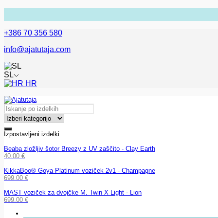
+386 70 356 580
info@ajatutaja.com
SL
HR
Izpostavljeni izdelki
Beaba zložljiv šotor Breezy z UV zaščito - Clay Earth
40.00
€
KikkaBoo® Goya Platinum voziček 2v1 - Champagne
699.00
€
MAST voziček za dvojčke M. Twin X Light - Lion
699.00
€