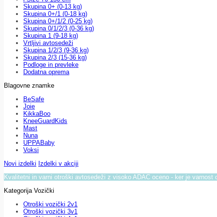
Skupina 0+ (0-13 kg)
Skupina 0+/1 (0-18 kg)
Skupina 0+/1/2 (0-25 kg)
Skupina 0/1/2/3 (0-36 kg)
Skupina 1 (9-18 kg)
Vrtljivi avtosedeži
Skupina 1/2/3 (9-36 kg)
Skupina 2/3 (15-36 kg)
Podloge in prevleke
Dodatna oprema
Blagovne znamke
BeSafe
Joie
KikkaBoo
KneeGuardKids
Mast
Nuna
UPPABaby
Voksi
Novi izdelki
Izdelki v akciji
Kvalitetni in varni otroški avtosedeži z visoko ADAC oceno - ker je varnost 
Kategorija Vozički
Otroški vozički 2v1
Otroški vozički 3v1