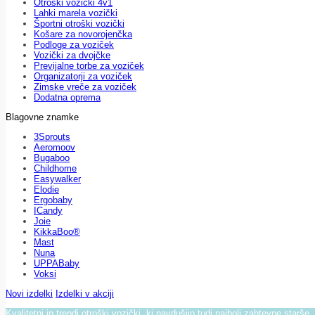
Otroški vozički 4v1
Lahki marela vozički
Športni otroški vozički
Košare za novorojenčka
Podloge za voziček
Vozički za dvojčke
Previjalne torbe za voziček
Organizatorji za voziček
Zimske vreče za voziček
Dodatna oprema
Blagovne znamke
3Sprouts
Aeromoov
Bugaboo
Childhome
Easywalker
Elodie
Ergobaby
ICandy
Joie
KikkaBoo®
Mast
Nuna
UPPABaby
Voksi
Novi izdelki
Izdelki v akciji
Kvalitetni in trendi otroški vozički, ki navdušijo tudi najbolj zahtevne starše.