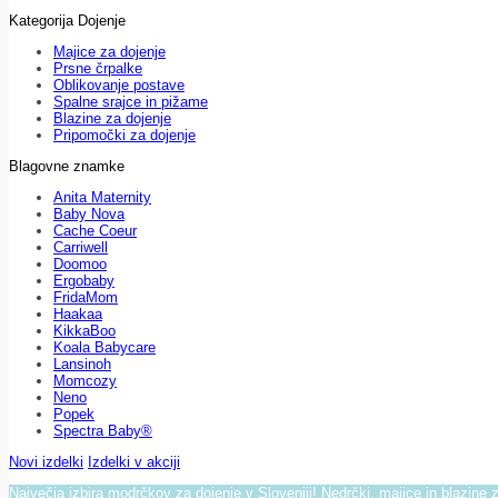
Kategorija Dojenje
Majice za dojenje
Prsne črpalke
Oblikovanje postave
Spalne srajce in pižame
Blazine za dojenje
Pripomočki za dojenje
Blagovne znamke
Anita Maternity
Baby Nova
Cache Coeur
Carriwell
Doomoo
Ergobaby
FridaMom
Haakaa
KikkaBoo
Koala Babycare
Lansinoh
Momcozy
Neno
Popek
Spectra Baby®
Novi izdelki
Izdelki v akciji
Največja izbira modrčkov za dojenje v Sloveniji! Nedrčki, majice in blazine