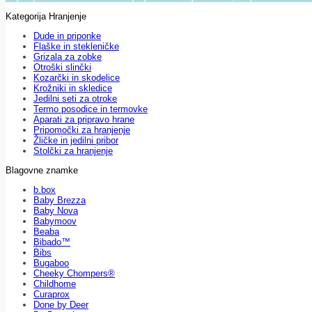
Kategorija Hranjenje
Dude in priponke
Flaške in stekleničke
Grizala za zobke
Otroški slinčki
Kozarčki in skodelice
Krožniki in skledice
Jedilni seti za otroke
Termo posodice in termovke
Aparati za pripravo hrane
Pripomočki za hranjenje
Žličke in jedilni pribor
Stolčki za hranjenje
Blagovne znamke
b.box
Baby Brezza
Baby Nova
Babymoov
Beaba
Bibado™
Bibs
Bugaboo
Cheeky Chompers®
Childhome
Curaprox
Done by Deer