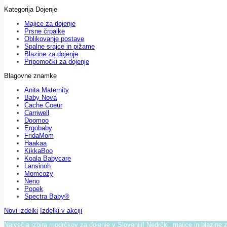
Kategorija Dojenje
Majice za dojenje
Prsne črpalke
Oblikovanje postave
Spalne srajce in pižame
Blazine za dojenje
Pripomočki za dojenje
Blagovne znamke
Anita Maternity
Baby Nova
Cache Coeur
Carriwell
Doomoo
Ergobaby
FridaMom
Haakaa
KikkaBoo
Koala Babycare
Lansinoh
Momcozy
Neno
Popek
Spectra Baby®
Novi izdelki
Izdelki v akciji
Največja izbira modrčkov za dojenje v Sloveniji! Nedrčki, majice in blazine