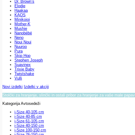
Dr. Brown’s
Elodie
Haakaa
KAOS
Minikoioi
Mother-K
Mushie
Nanobébé
Neno
Noui Noui
Nuuroo
Pura
Skip Hop
Stephen Joseph
Suavinex
Trixie Baby
Twistshake
Vulli
Novi izdelki
Izdelki v akciji
Stolčki za hranjenje, slinčki in ostali pribor za hranjenje za vaše male papa
Kategorija Avtosedeži
i-Size 40-105 cm
i-Size 40-85 cm
i-Size 61-105 cm
i-Size 40-150 cm
i-Size 100-150 cm
i-Size 76-150 cm