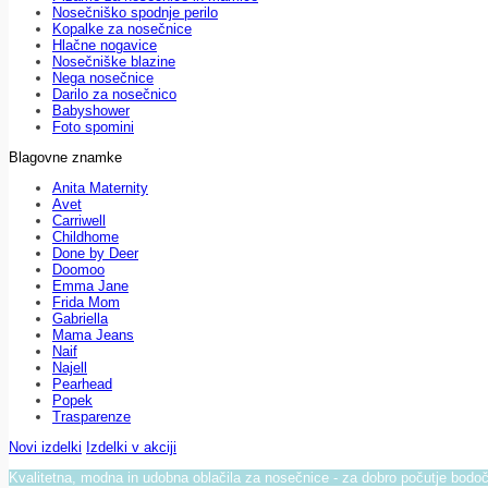
Nosečniško spodnje perilo
Kopalke za nosečnice
Hlačne nogavice
Nosečniške blazine
Nega nosečnice
Darilo za nosečnico
Babyshower
Foto spomini
Blagovne znamke
Anita Maternity
Avet
Carriwell
Childhome
Done by Deer
Doomoo
Emma Jane
Frida Mom
Gabriella
Mama Jeans
Naif
Najell
Pearhead
Popek
Trasparenze
Novi izdelki
Izdelki v akciji
Kvalitetna, modna in udobna oblačila za nosečnice - za dobro počutje bod