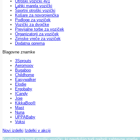
Otroški vozički 4v1
Lahki marela vozički
Športni otroški vozički
Košare za novorojenčka
Podloge za voziček
Vozički za dvojčke
Previjalne torbe za voziček
Organizatorji za voziček
Zimske vreče za voziček
Dodatna oprema
Blagovne znamke
3Sprouts
Aeromoov
Bugaboo
Childhome
Easywalker
Elodie
Ergobaby
ICandy
Joie
KikkaBoo®
Mast
Nuna
UPPABaby
Voksi
Novi izdelki
Izdelki v akciji
Kvalitetni in trendi otroški vozički, ki navdušijo tudi najbolj zahtevne starše.