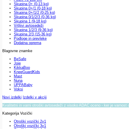
Skupina 0+ (0-13 kg)
Skupina 0+/1 (0-18 kg)
Skupina 0+/1/2 (0-25 kg)
Skupina 0/1/2/3 (0-36 kg)
Skupina 1 (9-18 kg)
Vrtljivi avtosedeži
Skupina 1/2/3 (9-36 kg)
Skupina 2/3 (15-36 kg)
Podloge in prevleke
Dodatna oprema
Blagovne znamke
BeSafe
Joie
KikkaBoo
KneeGuardKids
Mast
Nuna
UPPABaby
Voksi
Novi izdelki
Izdelki v akciji
Kvalitetni in varni otroški avtosedeži z visoko ADAC oceno - ker je varnost 
Kategorija Vozički
Otroški vozički 2v1
Otroški vozički 3v1