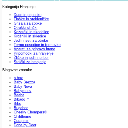
Kategorija Hranjenje
Dude in priponke
Flaške in stekleničke
Grizala za zobke
Otroški slinčki
Kozarčki in skodelice
Krožniki in skledice
Jedilni seti za otroke
Termo posodice in termovke
Aparati za pripravo hrane
Pripomočki za hranjenje
Žličke in jedilni pribor
Stolčki za hranjenje
Blagovne znamke
b.box
Baby Brezza
Baby Nova
Babymoov
Beaba
Bibado™
Bibs
Bugaboo
Cheeky Chompers®
Childhome
Curaprox
Done by Deer