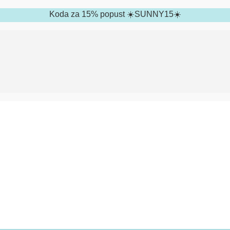
Koda za 15% popust ☀️SUNNY15☀️