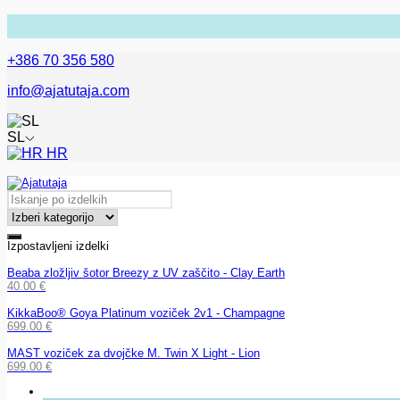
+386 70 356 580
info@ajatutaja.com
SL
HR
Izpostavljeni izdelki
Beaba zložljiv šotor Breezy z UV zaščito - Clay Earth
40.00
€
KikkaBoo® Goya Platinum voziček 2v1 - Champagne
699.00
€
MAST voziček za dvojčke M. Twin X Light - Lion
699.00
€