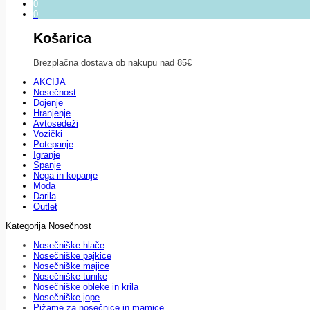
0
0
Košarica
Brezplačna dostava ob nakupu nad 85€
AKCIJA
Nosečnost
Dojenje
Hranjenje
Avtosedeži
Vozički
Potepanje
Igranje
Spanje
Nega in kopanje
Moda
Darila
Outlet
Kategorija Nosečnost
Nosečniške hlače
Nosečniške pajkice
Nosečniške majice
Nosečniške tunike
Nosečniške obleke in krila
Nosečniške jope
Pižame za nosečnice in mamice