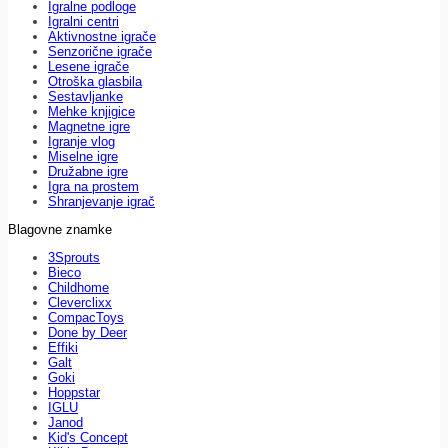
Igralne podloge
Igralni centri
Aktivnostne igrače
Senzorične igrače
Lesene igrače
Otroška glasbila
Sestavljanke
Mehke knjigice
Magnetne igre
Igranje vlog
Miselne igre
Družabne igre
Igra na prostem
Shranjevanje igrač
Blagovne znamke
3Sprouts
Bieco
Childhome
Cleverclixx
CompacToys
Done by Deer
Effiki
Galt
Goki
Hoppstar
IGLU
Janod
Kid's Concept