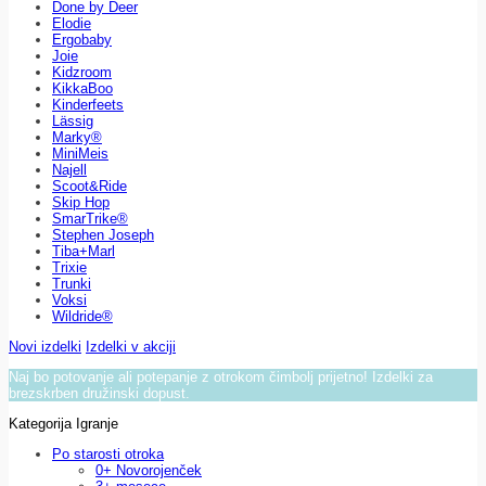
Done by Deer
Elodie
Ergobaby
Joie
Kidzroom
KikkaBoo
Kinderfeets
Lässig
Marky®
MiniMeis
Najell
Scoot&Ride
Skip Hop
SmarTrike®
Stephen Joseph
Tiba+Marl
Trixie
Trunki
Voksi
Wildride®
Novi izdelki
Izdelki v akciji
Naj bo potovanje ali potepanje z otrokom čimbolj prijetno! Izdelki za
brezskrben družinski dopust.
Kategorija Igranje
Po starosti otroka
0+ Novorojenček