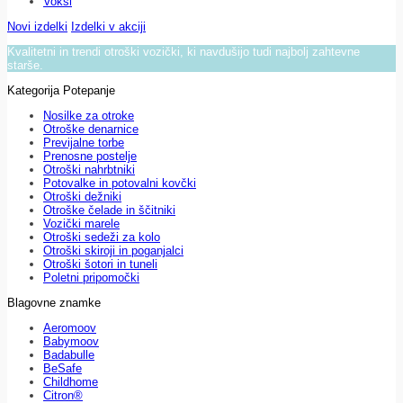
Voksi
Novi izdelki
Izdelki v akciji
Kvalitetni in trendi otroški vozički, ki navdušijo tudi najbolj zahtevne
starše.
Kategorija Potepanje
Nosilke za otroke
Otroške denarnice
Previjalne torbe
Prenosne postelje
Otroški nahrbtniki
Potovalke in potovalni kovčki
Otroški dežniki
Otroške čelade in ščitniki
Vozički marele
Otroški sedeži za kolo
Otroški skiroji in poganjalci
Otroški šotori in tuneli
Poletni pripomočki
Blagovne znamke
Aeromoov
Babymoov
Badabulle
BeSafe
Childhome
Citron®