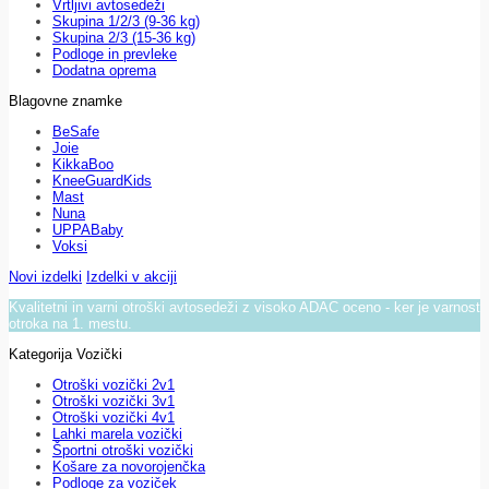
Vrtljivi avtosedeži
Skupina 1/2/3 (9-36 kg)
Skupina 2/3 (15-36 kg)
Podloge in prevleke
Dodatna oprema
Blagovne znamke
BeSafe
Joie
KikkaBoo
KneeGuardKids
Mast
Nuna
UPPABaby
Voksi
Novi izdelki
Izdelki v akciji
Kvalitetni in varni otroški avtosedeži z visoko ADAC oceno - ker je varnost
otroka na 1. mestu.
Kategorija Vozički
Otroški vozički 2v1
Otroški vozički 3v1
Otroški vozički 4v1
Lahki marela vozički
Športni otroški vozički
Košare za novorojenčka
Podloge za voziček