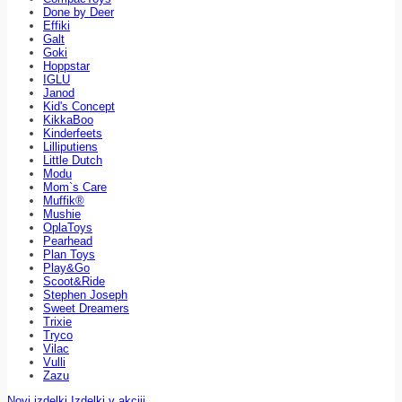
Done by Deer
Effiki
Galt
Goki
Hoppstar
IGLU
Janod
Kid's Concept
KikkaBoo
Kinderfeets
Lilliputiens
Little Dutch
Modu
Mom`s Care
Muffik®
Mushie
OplaToys
Pearhead
Plan Toys
Play&Go
Scoot&Ride
Stephen Joseph
Sweet Dreamers
Trixie
Tryco
Vilac
Vulli
Zazu
Novi izdelki
Izdelki v akciji