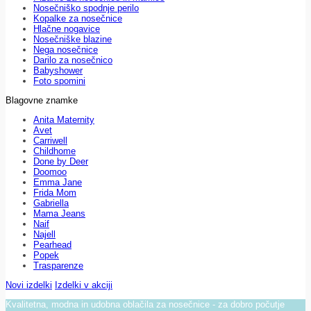
Nosečniško spodnje perilo
Kopalke za nosečnice
Hlačne nogavice
Nosečniške blazine
Nega nosečnice
Darilo za nosečnico
Babyshower
Foto spomini
Blagovne znamke
Anita Maternity
Avet
Carriwell
Childhome
Done by Deer
Doomoo
Emma Jane
Frida Mom
Gabriella
Mama Jeans
Naif
Najell
Pearhead
Popek
Trasparenze
Novi izdelki
Izdelki v akciji
Kvalitetna, modna in udobna oblačila za nosečnice - za dobro počutje