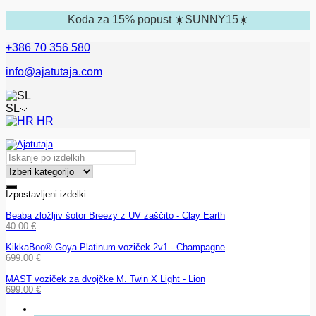
Koda za 15% popust ☀️SUNNY15☀️
+386 70 356 580
info@ajatutaja.com
SL
HR
Izpostavljeni izdelki
Beaba zložljiv šotor Breezy z UV zaščito - Clay Earth
40.00
€
KikkaBoo® Goya Platinum voziček 2v1 - Champagne
699.00
€
MAST voziček za dvojčke M. Twin X Light - Lion
699.00
€