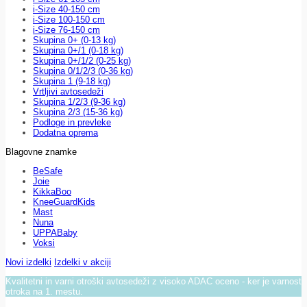
i-Size 40-150 cm
i-Size 100-150 cm
i-Size 76-150 cm
Skupina 0+ (0-13 kg)
Skupina 0+/1 (0-18 kg)
Skupina 0+/1/2 (0-25 kg)
Skupina 0/1/2/3 (0-36 kg)
Skupina 1 (9-18 kg)
Vrtljivi avtosedeži
Skupina 1/2/3 (9-36 kg)
Skupina 2/3 (15-36 kg)
Podloge in prevleke
Dodatna oprema
Blagovne znamke
BeSafe
Joie
KikkaBoo
KneeGuardKids
Mast
Nuna
UPPABaby
Voksi
Novi izdelki
Izdelki v akciji
Kvalitetni in varni otroški avtosedeži z visoko ADAC oceno - ker je varnost
otroka na 1. mestu.