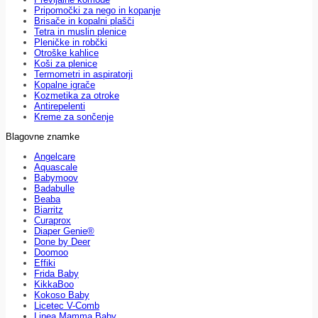
Pripomočki za nego in kopanje
Brisače in kopalni plašči
Tetra in muslin plenice
Pleničke in robčki
Otroške kahlice
Koši za plenice
Termometri in aspiratorji
Kopalne igrače
Kozmetika za otroke
Antirepelenti
Kreme za sončenje
Blagovne znamke
Angelcare
Aquascale
Babymoov
Badabulle
Beaba
Biarritz
Curaprox
Diaper Genie®
Done by Deer
Doomoo
Effiki
Frida Baby
KikkaBoo
Kokoso Baby
Licetec V-Comb
Linea Mamma Baby