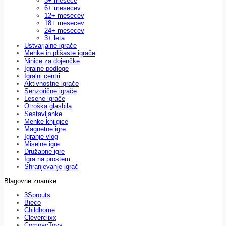
3+ mesece
6+ mesecev
12+ mesecev
18+ mesecev
24+ mesecev
3+ leta
Ustvarjalne igrače
Mehke in plišaste igrače
Ninice za dojenčke
Igralne podloge
Igralni centri
Aktivnostne igrače
Senzorične igrače
Lesene igrače
Otroška glasbila
Sestavljanke
Mehke knjigice
Magnetne igre
Igranje vlog
Miselne igre
Družabne igre
Igra na prostem
Shranjevanje igrač
Blagovne znamke
3Sprouts
Bieco
Childhome
Cleverclixx
CompacToys