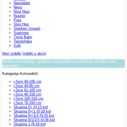
Nanobébé
Neno
Noui Noui
Nuuroo
Pura
Skip Hop
Stephen Joseph
Suavinex
Trixie Baby
Twistshake
Vulli
Novi izdelki
Izdelki v akciji
Stolčki za hranjenje, slinčki in ostali pribor za hranjenje za vaše male
papavčke.
Kategorija Avtosedeži
i-Size 40-105 cm
i-Size 40-85 cm
i-Size 61-105 cm
i-Size 40-150 cm
i-Size 100-150 cm
i-Size 76-150 cm
Skupina 0+ (0-13 kg)
Skupina 0+/1 (0-18 kg)
Skupina 0+/1/2 (0-25 kg)
Skupina 0/1/2/3 (0-36 kg)
Skupina 1 (9-18 kg)