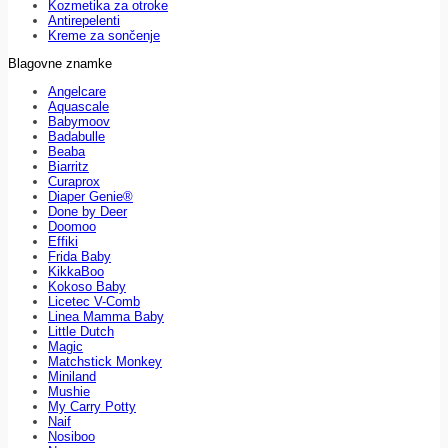
Kozmetika za otroke
Antirepelenti
Kreme za sončenje
Blagovne znamke
Angelcare
Aquascale
Babymoov
Badabulle
Beaba
Biarritz
Curaprox
Diaper Genie®
Done by Deer
Doomoo
Effiki
Frida Baby
KikkaBoo
Kokoso Baby
Licetec V-Comb
Linea Mamma Baby
Little Dutch
Magic
Matchstick Monkey
Miniland
Mushie
My Carry Potty
Naif
Nosiboo