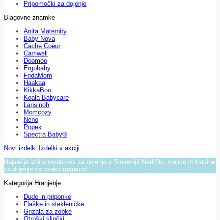
Pripomočki za dojenje
Blagovne znamke
Anita Maternity
Baby Nova
Cache Coeur
Carriwell
Doomoo
Ergobaby
FridaMom
Haakaa
KikkaBoo
Koala Babycare
Lansinoh
Momcozy
Neno
Popek
Spectra Baby®
Novi izdelki
Izdelki v akciji
Največja izbira modrčkov za dojenje v Sloveniji! Nedrčki, majice in blazine
za dojenje za vsako mamico!
Kategorija Hranjenje
Dude in priponke
Flaške in stekleničke
Grizala za zobke
Otroški slinčki