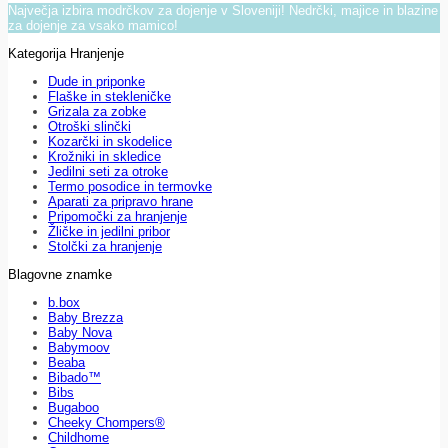
Največja izbira modrčkov za dojenje v Sloveniji! Nedrčki, majice in blazine
za dojenje za vsako mamico!
Kategorija Hranjenje
Dude in priponke
Flaške in stekleničke
Grizala za zobke
Otroški slinčki
Kozarčki in skodelice
Krožniki in skledice
Jedilni seti za otroke
Termo posodice in termovke
Aparati za pripravo hrane
Pripomočki za hranjenje
Žličke in jedilni pribor
Stolčki za hranjenje
Blagovne znamke
b.box
Baby Brezza
Baby Nova
Babymoov
Beaba
Bibado™
Bibs
Bugaboo
Cheeky Chompers®
Childhome