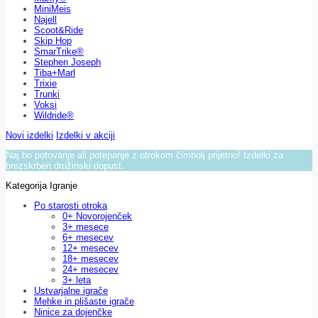
MiniMeis
Najell
Scoot&Ride
Skip Hop
SmarTrike®
Stephen Joseph
Tiba+Marl
Trixie
Trunki
Voksi
Wildride®
Novi izdelki
Izdelki v akciji
Naj bo potovanje ali potepanje z otrokom čimbolj prijetno! Izdelki za
brezskrben družinski dopust.
Kategorija Igranje
Po starosti otroka
0+ Novorojenček
3+ mesece
6+ mesecev
12+ mesecev
18+ mesecev
24+ mesecev
3+ leta
Ustvarjalne igrače
Mehke in plišaste igrače
Ninice za dojenčke