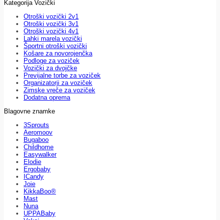
Kategorija Vozički
Otroški vozički 2v1
Otroški vozički 3v1
Otroški vozički 4v1
Lahki marela vozički
Športni otroški vozički
Košare za novorojenčka
Podloge za voziček
Vozički za dvojčke
Previjalne torbe za voziček
Organizatorji za voziček
Zimske vreče za voziček
Dodatna oprema
Blagovne znamke
3Sprouts
Aeromoov
Bugaboo
Childhome
Easywalker
Elodie
Ergobaby
ICandy
Joie
KikkaBoo®
Mast
Nuna
UPPABaby