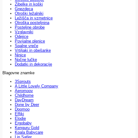
Zibelke in koški
Gnezdeca
Otroški ležalniki
Ležišča in vzmetnice
Otroška posteljnina
Posteljne obrobe
Vzglavniki
Odejice
Povijalne plenice
Spalne vreče
Vrtiljaki in obešanke
Ninice
Nočne lučke
Dodatki in dekoracije
Blagovne znamke
3Sprouts
A Little Lovely Company
Aeromoov
Childhome
DayDream
Done by Deer
Doomoo
Effiki
Elodie
Ergobaby
Kenguru Gold
Koala Babycare
Lip Satler