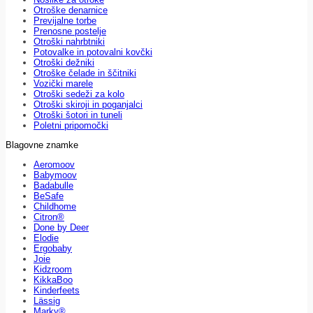
Otroške denarnice
Previjalne torbe
Prenosne postelje
Otroški nahrbtniki
Potovalke in potovalni kovčki
Otroški dežniki
Otroške čelade in ščitniki
Vozički marele
Otroški sedeži za kolo
Otroški skiroji in poganjalci
Otroški šotori in tuneli
Poletni pripomočki
Blagovne znamke
Aeromoov
Babymoov
Badabulle
BeSafe
Childhome
Citron®
Done by Deer
Elodie
Ergobaby
Joie
Kidzroom
KikkaBoo
Kinderfeets
Lässig
Marky®