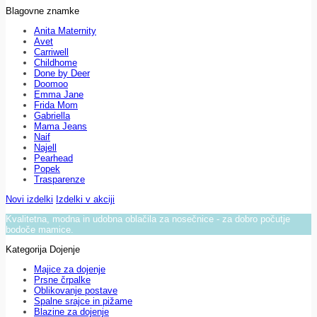
Blagovne znamke
Anita Maternity
Avet
Carriwell
Childhome
Done by Deer
Doomoo
Emma Jane
Frida Mom
Gabriella
Mama Jeans
Naif
Najell
Pearhead
Popek
Trasparenze
Novi izdelki
Izdelki v akciji
Kvalitetna, modna in udobna oblačila za nosečnice - za dobro počutje
bodoče mamice.
Kategorija Dojenje
Majice za dojenje
Prsne črpalke
Oblikovanje postave
Spalne srajce in pižame
Blazine za dojenje