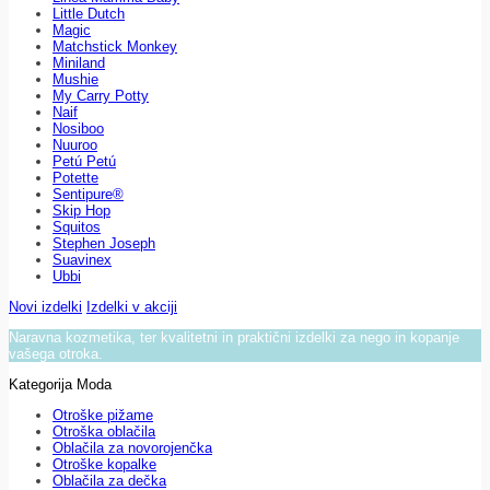
Little Dutch
Magic
Matchstick Monkey
Miniland
Mushie
My Carry Potty
Naif
Nosiboo
Nuuroo
Petú Petú
Potette
Sentipure®
Skip Hop
Squitos
Stephen Joseph
Suavinex
Ubbi
Novi izdelki
Izdelki v akciji
Naravna kozmetika, ter kvalitetni in praktični izdelki za nego in kopanje
vašega otroka.
Kategorija Moda
Otroške pižame
Otroška oblačila
Oblačila za novorojenčka
Otroške kopalke
Oblačila za dečka