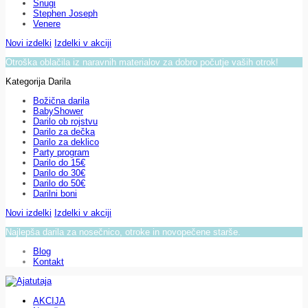
Snugi
Stephen Joseph
Venere
Novi izdelki
Izdelki v akciji
Otroška oblačila iz naravnih materialov za dobro počutje vaših otrok!
Kategorija Darila
Božična darila
BabyShower
Darilo ob rojstvu
Darilo za dečka
Darilo za deklico
Party program
Darilo do 15€
Darilo do 30€
Darilo do 50€
Darilni boni
Novi izdelki
Izdelki v akciji
Najlepša darila za nosečnico, otroke in novopečene starše.
Blog
Kontakt
AKCIJA