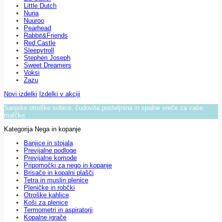
Little Dutch
Nuna
Nuuroo
Pearhead
Rabbit&Friends
Red Castle
Sleepytroll
Stephen Joseph
Sweet Dreamers
Voksi
Zazu
Novi izdelki
Izdelki v akciji
Sanjske otroške sobice, čudovita posteljnina in spalne vreče za vaše
malčke.
Kategorija Nega in kopanje
Banjice in stojala
Previjalne podloge
Previjalne komode
Pripomočki za nego in kopanje
Brisače in kopalni plašči
Tetra in muslin plenice
Pleničke in robčki
Otroške kahlice
Koši za plenice
Termometri in aspiratorji
Kopalne igrače