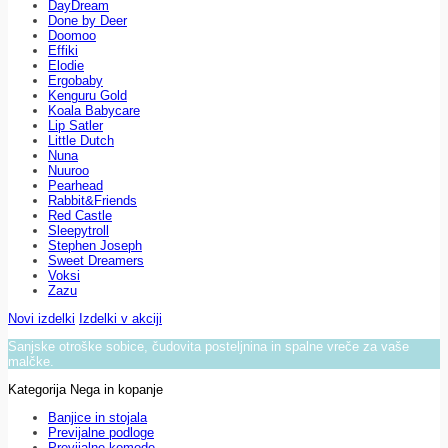
DayDream
Done by Deer
Doomoo
Effiki
Elodie
Ergobaby
Kenguru Gold
Koala Babycare
Lip Satler
Little Dutch
Nuna
Nuuroo
Pearhead
Rabbit&Friends
Red Castle
Sleepytroll
Stephen Joseph
Sweet Dreamers
Voksi
Zazu
Novi izdelki
Izdelki v akciji
Sanjske otroške sobice, čudovita posteljnina in spalne vreče za vaše
malčke.
Kategorija Nega in kopanje
Banjice in stojala
Previjalne podloge
Previjalne komode