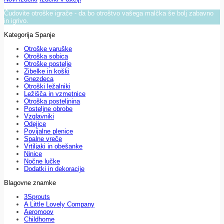
Čudovite otroške igrače - da bo otroštvo vašega malčka še bolj zabavno
in igrivo.
Kategorija Spanje
Otroške varuške
Otroška sobica
Otroške postelje
Zibelke in koški
Gnezdeca
Otroški ležalniki
Ležišča in vzmetnice
Otroška posteljnina
Posteljne obrobe
Vzglavniki
Odejice
Povijalne plenice
Spalne vreče
Vrtiljaki in obešanke
Ninice
Nočne lučke
Dodatki in dekoracije
Blagovne znamke
3Sprouts
A Little Lovely Company
Aeromoov
Childhome