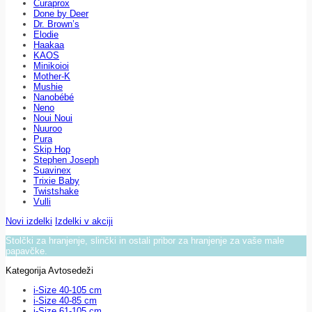
Curaprox
Done by Deer
Dr. Brown’s
Elodie
Haakaa
KAOS
Minikoioi
Mother-K
Mushie
Nanobébé
Neno
Noui Noui
Nuuroo
Pura
Skip Hop
Stephen Joseph
Suavinex
Trixie Baby
Twistshake
Vulli
Novi izdelki
Izdelki v akciji
Stolčki za hranjenje, slinčki in ostali pribor za hranjenje za vaše male
papavčke.
Kategorija Avtosedeži
i-Size 40-105 cm
i-Size 40-85 cm
i-Size 61-105 cm