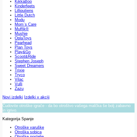
KikkaBoo
Kinderfeets
Lilliputiens
Little Dutch
Modu
Mom`s Care
Muffik®
Mushie
OplaToys
Pearhead
Plan Toys
Play&Go
Scoot&Ride
Stephen Joseph
Sweet Dreamers
Trixie
Tryco
Vilac
Vulli
Zazu
Novi izdelki
Izdelki v akciji
Čudovite otroške igrače - da bo otroštvo vašega malčka še bolj zabavno
in igrivo.
Kategorija Spanje
Otroške varuške
Otroška sobica
Otroške postelje