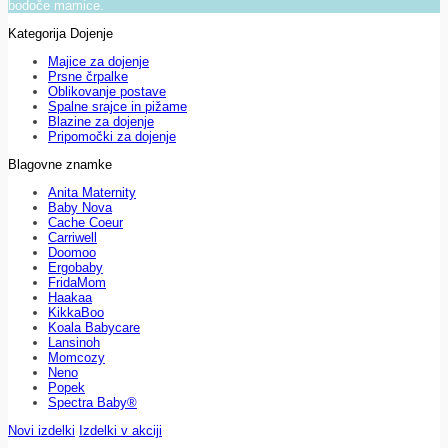
bodoče mamice.
Kategorija Dojenje
Majice za dojenje
Prsne črpalke
Oblikovanje postave
Spalne srajce in pižame
Blazine za dojenje
Pripomočki za dojenje
Blagovne znamke
Anita Maternity
Baby Nova
Cache Coeur
Carriwell
Doomoo
Ergobaby
FridaMom
Haakaa
KikkaBoo
Koala Babycare
Lansinoh
Momcozy
Neno
Popek
Spectra Baby®
Novi izdelki
Izdelki v akciji