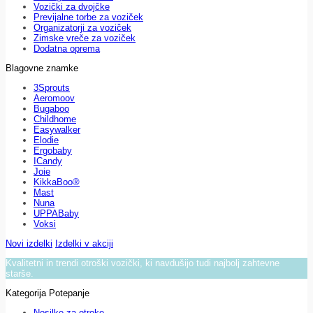
Vozički za dvojčke
Previjalne torbe za voziček
Organizatorji za voziček
Zimske vreče za voziček
Dodatna oprema
Blagovne znamke
3Sprouts
Aeromoov
Bugaboo
Childhome
Easywalker
Elodie
Ergobaby
ICandy
Joie
KikkaBoo®
Mast
Nuna
UPPABaby
Voksi
Novi izdelki
Izdelki v akciji
Kvalitetni in trendi otroški vozički, ki navdušijo tudi najbolj zahtevne
starše.
Kategorija Potepanje
Nosilke za otroke