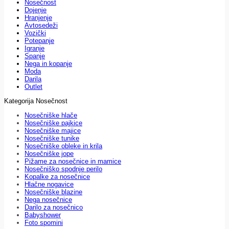
Nosečnost
Dojenje
Hranjenje
Avtosedeži
Vozički
Potepanje
Igranje
Spanje
Nega in kopanje
Moda
Darila
Outlet
Kategorija Nosečnost
Nosečniške hlače
Nosečniške pajkice
Nosečniške majice
Nosečniške tunike
Nosečniške obleke in krila
Nosečniške jope
Pižame za nosečnice in mamice
Nosečniško spodnje perilo
Kopalke za nosečnice
Hlačne nogavice
Nosečniške blazine
Nega nosečnice
Darilo za nosečnico
Babyshower
Foto spomini