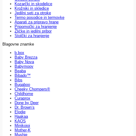
Kozarčki in skodelice
Krožniki in skledice
Jedilni seti za otroke
Termo posodice in termovke
Aparati za pripravo hrane
Pripomočki za hranjenje
Žličke in jedilni pribor
Stolčki za hranjenje
Blagovne znamke
b.box
Baby Brezza
Baby Nova
Babymoov
Beaba
Bibado™
Bibs
Bugaboo
Cheeky Chompers®
Childhome
Curaprox
Done by Deer
Dr. Brown’s
Elodie
Haakaa
KAOS
Minikoioi
Mother-K
Mushie