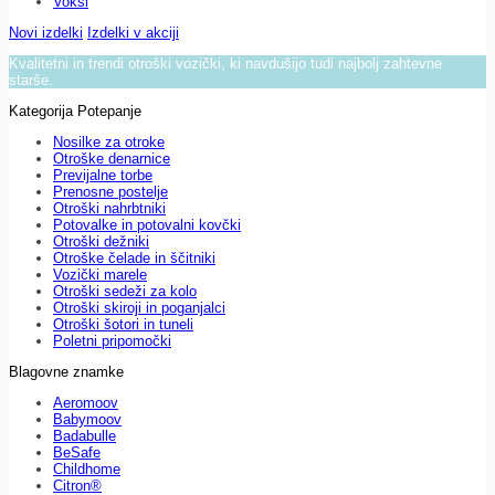
Voksi
Novi izdelki
Izdelki v akciji
Kvalitetni in trendi otroški vozički, ki navdušijo tudi najbolj zahtevne
starše.
Kategorija Potepanje
Nosilke za otroke
Otroške denarnice
Previjalne torbe
Prenosne postelje
Otroški nahrbtniki
Potovalke in potovalni kovčki
Otroški dežniki
Otroške čelade in ščitniki
Vozički marele
Otroški sedeži za kolo
Otroški skiroji in poganjalci
Otroški šotori in tuneli
Poletni pripomočki
Blagovne znamke
Aeromoov
Babymoov
Badabulle
BeSafe
Childhome
Citron®