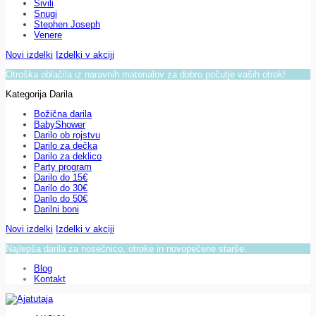
Sivili
Snugi
Stephen Joseph
Venere
Novi izdelki
Izdelki v akciji
Otroška oblačila iz naravnih materialov za dobro počutje vaših otrok!
Kategorija Darila
Božična darila
BabyShower
Darilo ob rojstvu
Darilo za dečka
Darilo za deklico
Party program
Darilo do 15€
Darilo do 30€
Darilo do 50€
Darilni boni
Novi izdelki
Izdelki v akciji
Najlepša darila za nosečnico, otroke in novopečene starše.
Blog
Kontakt