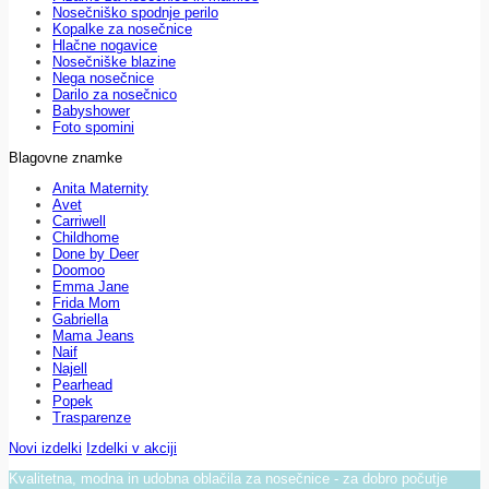
Nosečniško spodnje perilo
Kopalke za nosečnice
Hlačne nogavice
Nosečniške blazine
Nega nosečnice
Darilo za nosečnico
Babyshower
Foto spomini
Blagovne znamke
Anita Maternity
Avet
Carriwell
Childhome
Done by Deer
Doomoo
Emma Jane
Frida Mom
Gabriella
Mama Jeans
Naif
Najell
Pearhead
Popek
Trasparenze
Novi izdelki
Izdelki v akciji
Kvalitetna, modna in udobna oblačila za nosečnice - za dobro počutje