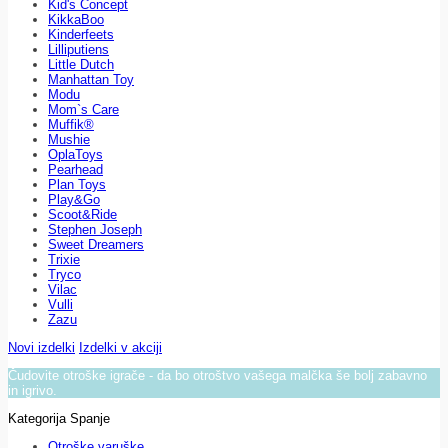
Kid's Concept
KikkaBoo
Kinderfeets
Lilliputiens
Little Dutch
Manhattan Toy
Modu
Mom`s Care
Muffik®
Mushie
OplaToys
Pearhead
Plan Toys
Play&Go
Scoot&Ride
Stephen Joseph
Sweet Dreamers
Trixie
Tryco
Vilac
Vulli
Zazu
Novi izdelki
Izdelki v akciji
Čudovite otroške igrače - da bo otroštvo vašega malčka še bolj zabavno
in igrivo.
Kategorija Spanje
Otroške varuške