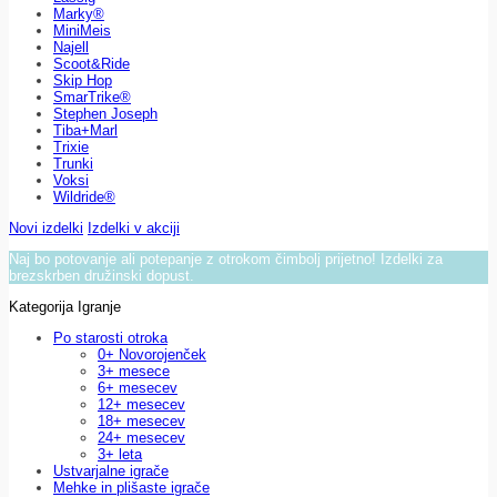
Marky®
MiniMeis
Najell
Scoot&Ride
Skip Hop
SmarTrike®
Stephen Joseph
Tiba+Marl
Trixie
Trunki
Voksi
Wildride®
Novi izdelki
Izdelki v akciji
Naj bo potovanje ali potepanje z otrokom čimbolj prijetno! Izdelki za
brezskrben družinski dopust.
Kategorija Igranje
Po starosti otroka
0+ Novorojenček
3+ mesece
6+ mesecev
12+ mesecev
18+ mesecev
24+ mesecev
3+ leta
Ustvarjalne igrače
Mehke in plišaste igrače