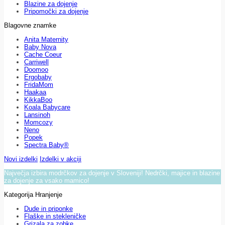
Blazine za dojenje
Pripomočki za dojenje
Blagovne znamke
Anita Maternity
Baby Nova
Cache Coeur
Carriwell
Doomoo
Ergobaby
FridaMom
Haakaa
KikkaBoo
Koala Babycare
Lansinoh
Momcozy
Neno
Popek
Spectra Baby®
Novi izdelki
Izdelki v akciji
Največja izbira modrčkov za dojenje v Sloveniji! Nedrčki, majice in blazine
za dojenje za vsako mamico!
Kategorija Hranjenje
Dude in priponke
Flaške in stekleničke
Grizala za zobke