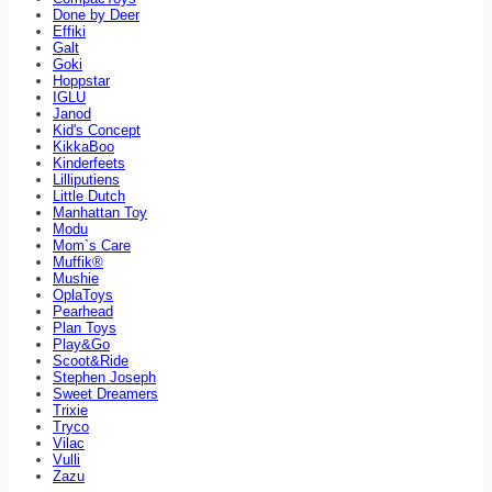
Done by Deer
Effiki
Galt
Goki
Hoppstar
IGLU
Janod
Kid's Concept
KikkaBoo
Kinderfeets
Lilliputiens
Little Dutch
Manhattan Toy
Modu
Mom`s Care
Muffik®
Mushie
OplaToys
Pearhead
Plan Toys
Play&Go
Scoot&Ride
Stephen Joseph
Sweet Dreamers
Trixie
Tryco
Vilac
Vulli
Zazu