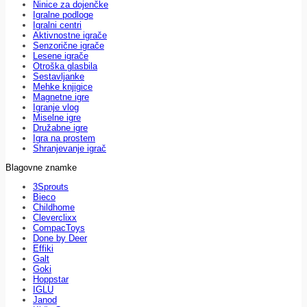
Ninice za dojenčke
Igralne podloge
Igralni centri
Aktivnostne igrače
Senzorične igrače
Lesene igrače
Otroška glasbila
Sestavljanke
Mehke knjigice
Magnetne igre
Igranje vlog
Miselne igre
Družabne igre
Igra na prostem
Shranjevanje igrač
Blagovne znamke
3Sprouts
Bieco
Childhome
Cleverclixx
CompacToys
Done by Deer
Effiki
Galt
Goki
Hoppstar
IGLU
Janod