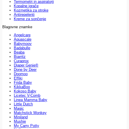
Termometri in aspiratorji
Kopalne igrače
Kozmetika za otroke
Antirepelenti
Kreme za sončenje
Blagovne znamke
Angelcare
Aquascale
Babymoov
Badabulle
Beaba
Biarritz
Curaprox
Diaper Genie®
Done by Deer
Doomoo
Effiki
Frida Baby
KikkaBoo
Kokoso Baby
Licetec V-Comb
Linea Mamma Baby
Little Dutch
Magic
Matchstick Monkey
Miniland
Mushie
My Carry Potty