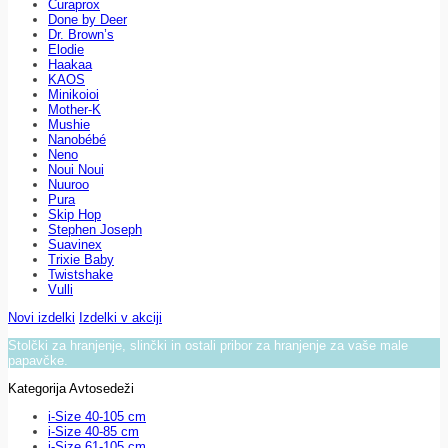
Curaprox
Done by Deer
Dr. Brown’s
Elodie
Haakaa
KAOS
Minikoioi
Mother-K
Mushie
Nanobébé
Neno
Noui Noui
Nuuroo
Pura
Skip Hop
Stephen Joseph
Suavinex
Trixie Baby
Twistshake
Vulli
Novi izdelki
Izdelki v akciji
Stolčki za hranjenje, slinčki in ostali pribor za hranjenje za vaše male
papavčke.
Kategorija Avtosedeži
i-Size 40-105 cm
i-Size 40-85 cm
i-Size 61-105 cm