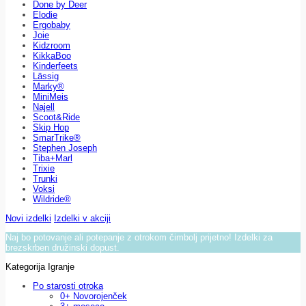
Done by Deer
Elodie
Ergobaby
Joie
Kidzroom
KikkaBoo
Kinderfeets
Lässig
Marky®
MiniMeis
Najell
Scoot&Ride
Skip Hop
SmarTrike®
Stephen Joseph
Tiba+Marl
Trixie
Trunki
Voksi
Wildride®
Novi izdelki
Izdelki v akciji
Naj bo potovanje ali potepanje z otrokom čimbolj prijetno! Izdelki za
brezskrben družinski dopust.
Kategorija Igranje
Po starosti otroka
0+ Novorojenček