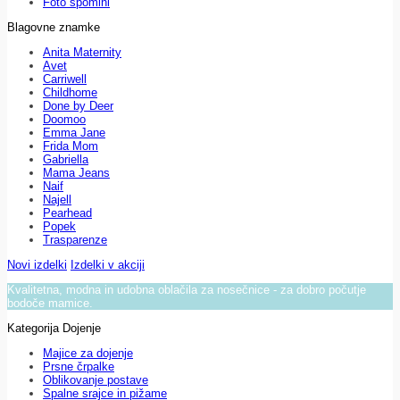
Foto spomini
Blagovne znamke
Anita Maternity
Avet
Carriwell
Childhome
Done by Deer
Doomoo
Emma Jane
Frida Mom
Gabriella
Mama Jeans
Naif
Najell
Pearhead
Popek
Trasparenze
Novi izdelki
Izdelki v akciji
Kvalitetna, modna in udobna oblačila za nosečnice - za dobro počutje
bodoče mamice.
Kategorija Dojenje
Majice za dojenje
Prsne črpalke
Oblikovanje postave
Spalne srajce in pižame