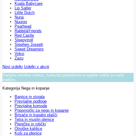
Koala Babycare
Lip Satler
Little Dutch
Nuna
Nuuroo
Pearhead
Rabbit&Friends
Red Castle
Sleepytroll
Stephen Joseph
Sweet Dreamers
Voksi
Zazu
Novi izdelki
Izdelki v akciji
Sanjske otroške sobice, čudovita posteljnina in spalne vreče za vaše
malčke.
Kategorija Nega in kopanje
Banjice in stojala
Previjalne podloge
Previjalne komode
Pripomočki za nego in kopanje
Brisače in kopalni plašči
Tetra in muslin plenice
Pleničke in robčki
Otroške kahlice
Koši za plenice