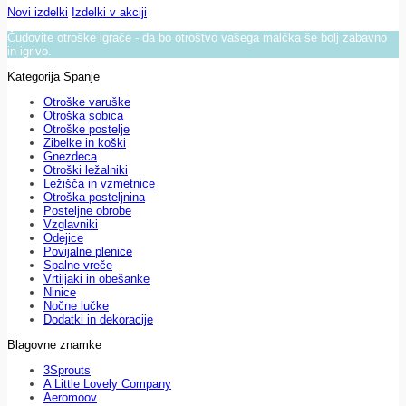
Novi izdelki
Izdelki v akciji
Čudovite otroške igrače - da bo otroštvo vašega malčka še bolj zabavno
in igrivo.
Kategorija Spanje
Otroške varuške
Otroška sobica
Otroške postelje
Zibelke in koški
Gnezdeca
Otroški ležalniki
Ležišča in vzmetnice
Otroška posteljnina
Posteljne obrobe
Vzglavniki
Odejice
Povijalne plenice
Spalne vreče
Vrtiljaki in obešanke
Ninice
Nočne lučke
Dodatki in dekoracije
Blagovne znamke
3Sprouts
A Little Lovely Company
Aeromoov