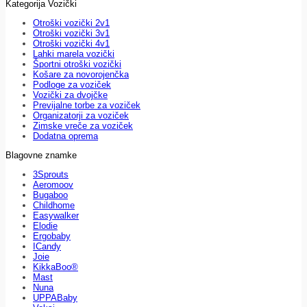
Kategorija Vozički
Otroški vozički 2v1
Otroški vozički 3v1
Otroški vozički 4v1
Lahki marela vozički
Športni otroški vozički
Košare za novorojenčka
Podloge za voziček
Vozički za dvojčke
Previjalne torbe za voziček
Organizatorji za voziček
Zimske vreče za voziček
Dodatna oprema
Blagovne znamke
3Sprouts
Aeromoov
Bugaboo
Childhome
Easywalker
Elodie
Ergobaby
ICandy
Joie
KikkaBoo®
Mast
Nuna
UPPABaby