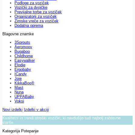
Podloge za voziček
Vozički za dvojčke
Previjalne torbe za voziček
Organizatorji za voziček
Zimske vreče za voziček
Dodatna oprema
Blagovne znamke
3Sprouts
Aeromoov
Bugaboo
Childhome
Easywalker
Elodie
Ergobaby
ICandy
Joie
KikkaBoo®
Mast
Nuna
UPPABaby
Voksi
Novi izdelki
Izdelki v akciji
Kvalitetni in trendi otroški vozički, ki navdušijo tudi najbolj zahtevne
starše.
Kategorija Potepanje