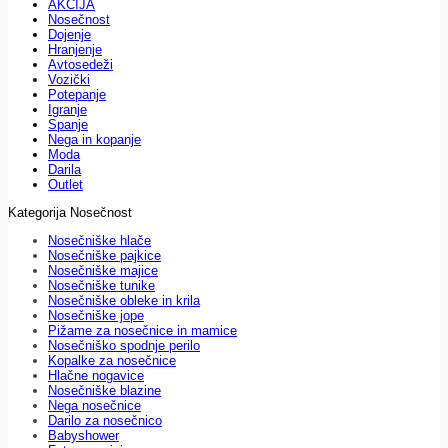
AKCIJA
Nosečnost
Dojenje
Hranjenje
Avtosedeži
Vozički
Potepanje
Igranje
Spanje
Nega in kopanje
Moda
Darila
Outlet
Kategorija Nosečnost
Nosečniške hlače
Nosečniške pajkice
Nosečniške majice
Nosečniške tunike
Nosečniške obleke in krila
Nosečniške jope
Pižame za nosečnice in mamice
Nosečniško spodnje perilo
Kopalke za nosečnice
Hlačne nogavice
Nosečniške blazine
Nega nosečnice
Darilo za nosečnico
Babyshower