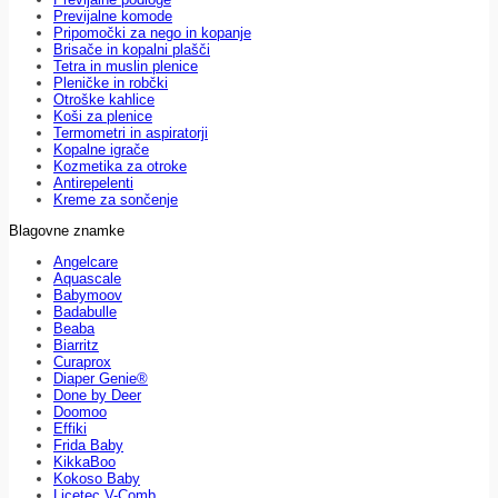
Previjalne komode
Pripomočki za nego in kopanje
Brisače in kopalni plašči
Tetra in muslin plenice
Pleničke in robčki
Otroške kahlice
Koši za plenice
Termometri in aspiratorji
Kopalne igrače
Kozmetika za otroke
Antirepelenti
Kreme za sončenje
Blagovne znamke
Angelcare
Aquascale
Babymoov
Badabulle
Beaba
Biarritz
Curaprox
Diaper Genie®
Done by Deer
Doomoo
Effiki
Frida Baby
KikkaBoo
Kokoso Baby
Licetec V-Comb