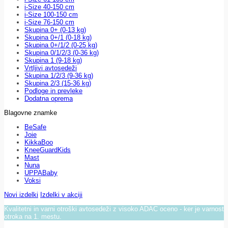
i-Size 40-150 cm
i-Size 100-150 cm
i-Size 76-150 cm
Skupina 0+ (0-13 kg)
Skupina 0+/1 (0-18 kg)
Skupina 0+/1/2 (0-25 kg)
Skupina 0/1/2/3 (0-36 kg)
Skupina 1 (9-18 kg)
Vrtljivi avtosedeži
Skupina 1/2/3 (9-36 kg)
Skupina 2/3 (15-36 kg)
Podloge in prevleke
Dodatna oprema
Blagovne znamke
BeSafe
Joie
KikkaBoo
KneeGuardKids
Mast
Nuna
UPPABaby
Voksi
Novi izdelki
Izdelki v akciji
Kvalitetni in varni otroški avtosedeži z visoko ADAC oceno - ker je varnost
otroka na 1. mestu.