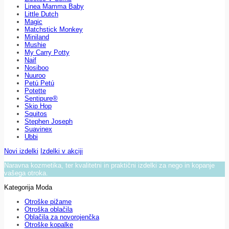
Linea Mamma Baby
Little Dutch
Magic
Matchstick Monkey
Miniland
Mushie
My Carry Potty
Naif
Nosiboo
Nuuroo
Petú Petú
Potette
Sentipure®
Skip Hop
Squitos
Stephen Joseph
Suavinex
Ubbi
Novi izdelki
Izdelki v akciji
Naravna kozmetika, ter kvalitetni in praktični izdelki za nego in kopanje
vašega otroka.
Kategorija Moda
Otroške pižame
Otroška oblačila
Oblačila za novorojenčka
Otroške kopalke