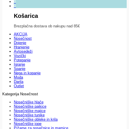
0
0
Košarica
Brezplačna dostava ob nakupu nad 85€
AKCIJA
Nosečnost
Dojenje
Hranjenje
Avtosedeži
Vozički
Potepanje
Igranje
Spanje
Nega in kopanje
Moda
Darila
Outlet
Kategorija Nosečnost
Nosečniške hlače
Nosečniške pajkice
Nosečniške majice
Nosečniške tunike
Nosečniške obleke in krila
Nosečniške jope
Pižame za nosečnice in mamice