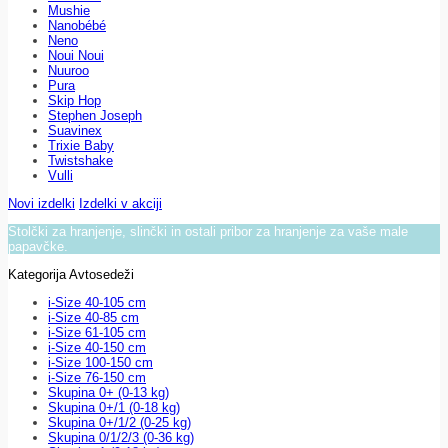
Mushie
Nanobébé
Neno
Noui Noui
Nuuroo
Pura
Skip Hop
Stephen Joseph
Suavinex
Trixie Baby
Twistshake
Vulli
Novi izdelki
Izdelki v akciji
Stolčki za hranjenje, slinčki in ostali pribor za hranjenje za vaše male
papavčke.
Kategorija Avtosedeži
i-Size 40-105 cm
i-Size 40-85 cm
i-Size 61-105 cm
i-Size 40-150 cm
i-Size 100-150 cm
i-Size 76-150 cm
Skupina 0+ (0-13 kg)
Skupina 0+/1 (0-18 kg)
Skupina 0+/1/2 (0-25 kg)
Skupina 0/1/2/3 (0-36 kg)