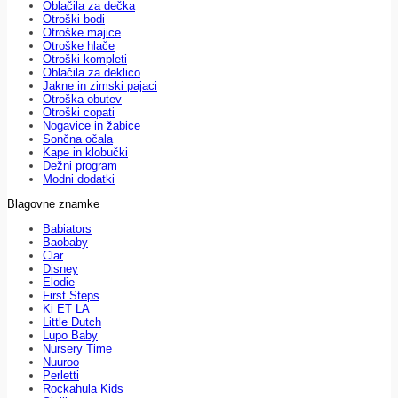
Oblačila za dečka
Otroški bodi
Otroške majice
Otroške hlače
Otroški kompleti
Oblačila za deklico
Jakne in zimski pajaci
Otroška obutev
Otroški copati
Nogavice in žabice
Sončna očala
Kape in klobučki
Dežni program
Modni dodatki
Blagovne znamke
Babiators
Baobaby
Clar
Disney
Elodie
First Steps
Ki ET LA
Little Dutch
Lupo Baby
Nursery Time
Nuuroo
Perletti
Rockahula Kids