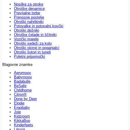
Nosilke za otroke
Otroške denarnice
Previjalne torbe
Prenosne postelje
Otroški nahrbtniki
Potovalke in potovalni kovčki
Otroški dežniki
Otroške čelade in ščitniki
Vozički marele
Otroški sedeži za kolo
Otroški skiroji in poganjalci
Otroški šotori in tuneli
Poletni pripomočki
Blagovne znamke
Aeromoov
Babymoov
Badabulle
BeSafe
Childhome
Citron®
Done by Deer
Elodie
Ergobaby
Joie
Kidzroom
KikkaBoo
Kinderfeets
Lässig