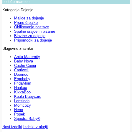
bodoče mamice.
Kategorija Dojenje
Majice za dojenje
Prsne črpalke
Oblikovanje postave
Spalne srajce in pižame
Blazine za dojenje
Pripomočki za dojenje
Blagovne znamke
Anita Maternity
Baby Nova
Cache Coeur
Carriwell
Doomoo
Ergobaby
FridaMom
Haakaa
KikkaBoo
Koala Babycare
Lansinoh
Momcozy
Neno
Popek
Spectra Baby®
Novi izdelki
Izdelki v akciji