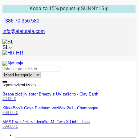
Koda za 15% popust ☀️SUNNY15☀️
+386 70 356 580
info@ajatutaja.com
SL
HR
Izpostavljeni izdelki
Beaba zložljiv šotor Breezy z UV zaščito - Clay Earth
40.00
€
KikkaBoo® Goya Platinum voziček 2v1 - Champagne
699.00
€
MAST voziček za dvojčke M. Twin X Light - Lion
699.00
€