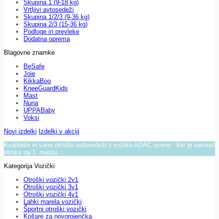
Skupina 1 (9-18 kg)
Vrtljivi avtosedeži
Skupina 1/2/3 (9-36 kg)
Skupina 2/3 (15-36 kg)
Podloge in prevleke
Dodatna oprema
Blagovne znamke
BeSafe
Joie
KikkaBoo
KneeGuardKids
Mast
Nuna
UPPABaby
Voksi
Novi izdelki
Izdelki v akciji
Kvalitetni in varni otroški avtosedeži z visoko ADAC oceno - ker je varnost
otroka na 1. mestu.
Kategorija Vozički
Otroški vozički 2v1
Otroški vozički 3v1
Otroški vozički 4v1
Lahki marela vozički
Športni otroški vozički
Košare za novorojenčka