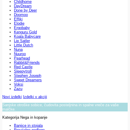
Childhome
DayDream
Done by Deer
Doomoo
Effiki
Elodie
Ergobaby
Kenguru Gold
Koala Babycare
Lip Satler
Little Dutch
Nuna
Nuuroo
Pearhead
Rabbit&Friends
Red Castle
Sleepytroll
Stephen Joseph
Sweet Dreamers
Voksi
Zazu
Novi izdelki
Izdelki v akciji
Sanjske otroške sobice, čudovita posteljnina in spalne vreče za vaše
malčke.
Kategorija Nega in kopanje
Banjice in stojala
Previjalne podloge