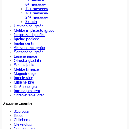
3+ mesece
6+ mesecev
12+ mesecev
18+ mesecev
24+ mesecev
3+ leta
Ustvarjalne igrače
Mehke in plišaste igrače
Ninice za dojenčke
Igralne podloge
Igralni centri
Aktivnostne igrače
Senzorične igrače
Lesene igrače
Otroška glasbila
Sestavljanke
Mehke knjigice
Magnetne igre
Igranje vlog
Miselne igre
Družabne igre
Igra na prostem
Shranjevanje igrač
Blagovne znamke
3Sprouts
Bieco
Childhome
Cleverclixx
CompacToys