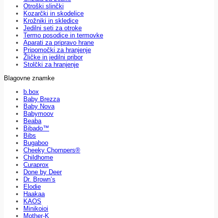
Otroški slinčki
Kozarčki in skodelice
Krožniki in skledice
Jedilni seti za otroke
Termo posodice in termovke
Aparati za pripravo hrane
Pripomočki za hranjenje
Žličke in jedilni pribor
Stolčki za hranjenje
Blagovne znamke
b.box
Baby Brezza
Baby Nova
Babymoov
Beaba
Bibado™
Bibs
Bugaboo
Cheeky Chompers®
Childhome
Curaprox
Done by Deer
Dr. Brown’s
Elodie
Haakaa
KAOS
Minikoioi
Mother-K