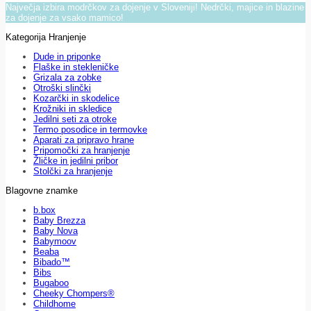
Največja izbira modrčkov za dojenje v Sloveniji! Nedrčki, majice in blazine
za dojenje za vsako mamico!
Kategorija Hranjenje
Dude in priponke
Flaške in stekleničke
Grizala za zobke
Otroški slinčki
Kozarčki in skodelice
Krožniki in skledice
Jedilni seti za otroke
Termo posodice in termovke
Aparati za pripravo hrane
Pripomočki za hranjenje
Žličke in jedilni pribor
Stolčki za hranjenje
Blagovne znamke
b.box
Baby Brezza
Baby Nova
Babymoov
Beaba
Bibado™
Bibs
Bugaboo
Cheeky Chompers®
Childhome