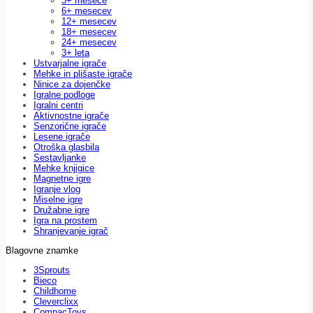
3+ mesece
6+ mesecev
12+ mesecev
18+ mesecev
24+ mesecev
3+ leta
Ustvarjalne igrače
Mehke in plišaste igrače
Ninice za dojenčke
Igralne podloge
Igralni centri
Aktivnostne igrače
Senzorične igrače
Lesene igrače
Otroška glasbila
Sestavljanke
Mehke knjigice
Magnetne igre
Igranje vlog
Miselne igre
Družabne igre
Igra na prostem
Shranjevanje igrač
Blagovne znamke
3Sprouts
Bieco
Childhome
Cleverclixx
CompacToys