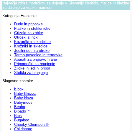
Največja izbira modrčkov za dojenje v Sloveniji! Nedrčki, majice in blazine
za dojenje za vsako mamico!
Kategorija Hranjenje
Dude in priponke
Flaške in stekleničke
Grizala za zobke
Otroški slinčki
Kozarčki in skodelice
Krožniki in skledice
Jedilni seti za otroke
Termo posodice in termovke
Aparati za pripravo hrane
Pripomočki za hranjenje
Žličke in jedilni pribor
Stolčki za hranjenje
Blagovne znamke
b.box
Baby Brezza
Baby Nova
Babymoov
Beaba
Bibado™
Bibs
Bugaboo
Cheeky Chompers®
Childhome