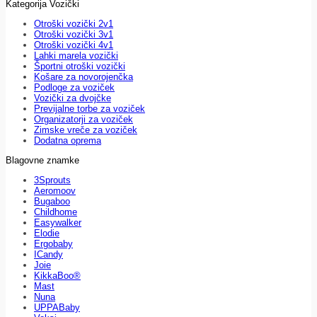
Kategorija Vozički
Otroški vozički 2v1
Otroški vozički 3v1
Otroški vozički 4v1
Lahki marela vozički
Športni otroški vozički
Košare za novorojenčka
Podloge za voziček
Vozički za dvojčke
Previjalne torbe za voziček
Organizatorji za voziček
Zimske vreče za voziček
Dodatna oprema
Blagovne znamke
3Sprouts
Aeromoov
Bugaboo
Childhome
Easywalker
Elodie
Ergobaby
ICandy
Joie
KikkaBoo®
Mast
Nuna
UPPABaby