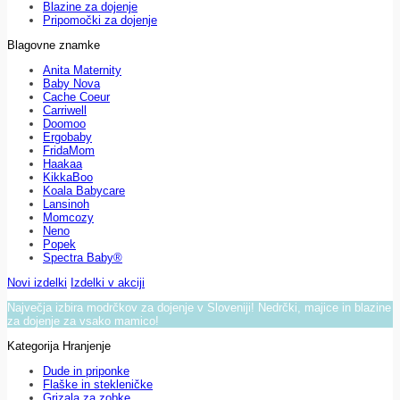
Blazine za dojenje
Pripomočki za dojenje
Blagovne znamke
Anita Maternity
Baby Nova
Cache Coeur
Carriwell
Doomoo
Ergobaby
FridaMom
Haakaa
KikkaBoo
Koala Babycare
Lansinoh
Momcozy
Neno
Popek
Spectra Baby®
Novi izdelki
Izdelki v akciji
Največja izbira modrčkov za dojenje v Sloveniji! Nedrčki, majice in blazine
za dojenje za vsako mamico!
Kategorija Hranjenje
Dude in priponke
Flaške in stekleničke
Grizala za zobke