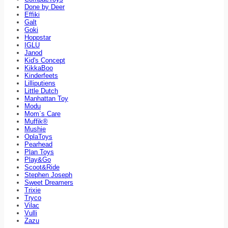
Done by Deer
Effiki
Galt
Goki
Hoppstar
IGLU
Janod
Kid's Concept
KikkaBoo
Kinderfeets
Lilliputiens
Little Dutch
Manhattan Toy
Modu
Mom`s Care
Muffik®
Mushie
OplaToys
Pearhead
Plan Toys
Play&Go
Scoot&Ride
Stephen Joseph
Sweet Dreamers
Trixie
Tryco
Vilac
Vulli
Zazu