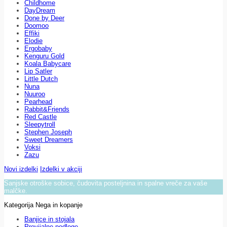
Childhome
DayDream
Done by Deer
Doomoo
Effiki
Elodie
Ergobaby
Kenguru Gold
Koala Babycare
Lip Satler
Little Dutch
Nuna
Nuuroo
Pearhead
Rabbit&Friends
Red Castle
Sleepytroll
Stephen Joseph
Sweet Dreamers
Voksi
Zazu
Novi izdelki
Izdelki v akciji
Sanjske otroške sobice, čudovita posteljnina in spalne vreče za vaše
malčke.
Kategorija Nega in kopanje
Banjice in stojala
Previjalne podloge