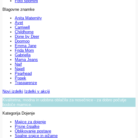
Foto spomini
Blagovne znamke
Anita Maternity
Avet
Carriwell
Childhome
Done by Deer
Doomoo
Emma Jane
Frida Mom
Gabriella
Mama Jeans
Naif
Najell
Pearhead
Popek
Trasparenze
Novi izdelki
Izdelki v akciji
Kvalitetna, modna in udobna oblačila za nosečnice - za dobro počutje
bodoče mamice.
Kategorija Dojenje
Majice za dojenje
Prsne črpalke
Oblikovanje postave
Spalne srajce in pižame