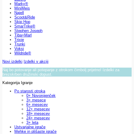
Marky®
MiniMeis
Najell
Scoot&Ride
Skip Hop
SmarTrike®
Stephen Joseph
Tiba+Marl
Trixie
Trunki
Voksi
Wildride®
Novi izdelki
Izdelki v akciji
Naj bo potovanje ali potepanje z otrokom čimbolj prijetno! Izdelki za
brezskrben družinski dopust.
Kategorija Igranje
Po starosti otroka
0+ Novorojenček
3+ mesece
6+ mesecev
12+ mesecev
18+ mesecev
24+ mesecev
3+ leta
Ustvarjalne igrače
Mehke in plišaste igrače