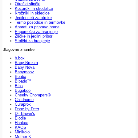
Otroški slinčki
Kozarčki in skodelice
Krožniki in skledice
Jedilni seti za otroke
Termo posodice in termovke
Aparati za pripravo hrane
Pripomočki za hranjenje
Žličke in jedilni pribor
Stolčki za hranjenje
Blagovne znamke
b.box
Baby Brezza
Baby Nova
Babymoov
Beaba
Bibado™
Bibs
Bugaboo
Cheeky Chompers®
Childhome
Curaprox
Done by Deer
Dr. Brown’s
Elodie
Haakaa
KAOS
Minikoioi
Mother-K