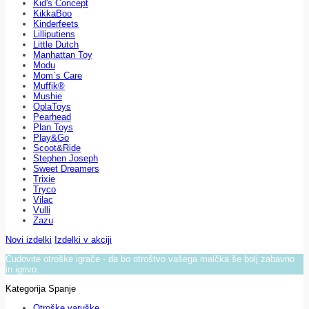
Kid's Concept
KikkaBoo
Kinderfeets
Lilliputiens
Little Dutch
Manhattan Toy
Modu
Mom`s Care
Muffik®
Mushie
OplaToys
Pearhead
Plan Toys
Play&Go
Scoot&Ride
Stephen Joseph
Sweet Dreamers
Trixie
Tryco
Vilac
Vulli
Zazu
Novi izdelki
Izdelki v akciji
Čudovite otroške igrače - da bo otroštvo vašega malčka še bolj zabavno
in igrivo.
Kategorija Spanje
Otroške varuške