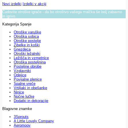
Novi izdelki
Izdelki v akciji
Čudovite otroške igrače - da bo otroštvo vašega malčka še bolj zabavno
in igrivo.
Kategorija Spanje
Otroške varuške
Otroška sobica
Otroške postelje
Zibelke in koški
Gnezdeca
Otroški ležalniki
Ležišča in vzmetnice
Otroška posteljnina
Posteljne obrobe
Vzglavniki
Odejice
Povijalne plenice
Spalne vreče
Vrtiljaki in obešanke
Ninice
Nočne lučke
Dodatki in dekoracije
Blagovne znamke
3Sprouts
A Little Lovely Company
Aeromoov