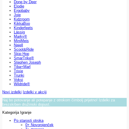
Done by Deer
Elodie
Ergobaby
Joie
Kidzroom
KikkaBoo
Kinderfeets
Lässig
Marky®
MiniMeis
Najell
Scoot&Ride
Skip Hop
SmarTrike®
Stephen Joseph
Tiba+Marl
Trixie
Trunki
Voksi
Wildride®
Novi izdelki
Izdelki v akciji
Naj bo potovanje ali potepanje z otrokom čimbolj prijetno! Izdelki za
brezskrben družinski dopust.
Kategorija Igranje
Po starosti otroka
0+ Novorojenček