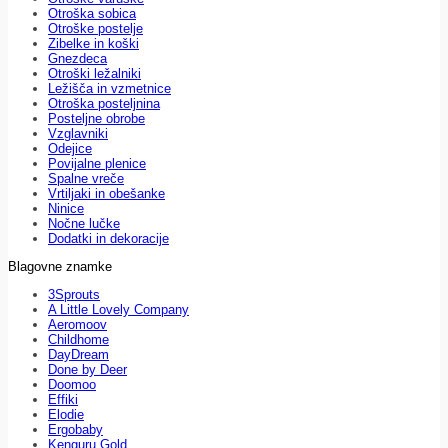
Otroška sobica
Otroške postelje
Zibelke in koški
Gnezdeca
Otroški ležalniki
Ležišča in vzmetnice
Otroška posteljnina
Posteljne obrobe
Vzglavniki
Odejice
Povijalne plenice
Spalne vreče
Vrtiljaki in obešanke
Ninice
Nočne lučke
Dodatki in dekoracije
Blagovne znamke
3Sprouts
A Little Lovely Company
Aeromoov
Childhome
DayDream
Done by Deer
Doomoo
Effiki
Elodie
Ergobaby
Kenguru Gold