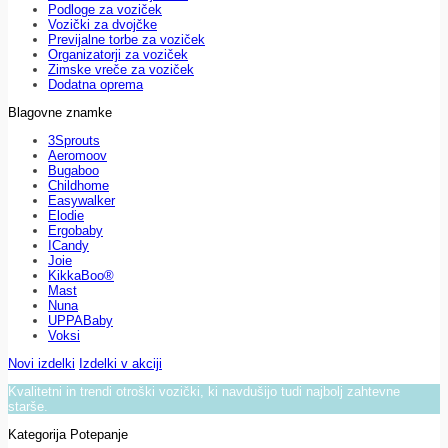
Podloge za voziček
Vozički za dvojčke
Previjalne torbe za voziček
Organizatorji za voziček
Zimske vreče za voziček
Dodatna oprema
Blagovne znamke
3Sprouts
Aeromoov
Bugaboo
Childhome
Easywalker
Elodie
Ergobaby
ICandy
Joie
KikkaBoo®
Mast
Nuna
UPPABaby
Voksi
Novi izdelki
Izdelki v akciji
Kvalitetni in trendi otroški vozički, ki navdušijo tudi najbolj zahtevne
starše.
Kategorija Potepanje