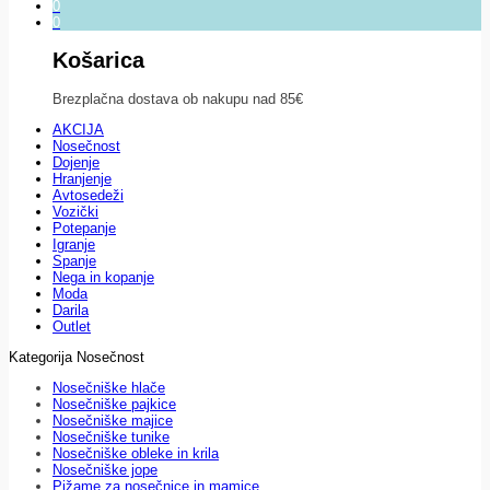
0
0
Košarica
Brezplačna dostava ob nakupu nad 85€
AKCIJA
Nosečnost
Dojenje
Hranjenje
Avtosedeži
Vozički
Potepanje
Igranje
Spanje
Nega in kopanje
Moda
Darila
Outlet
Kategorija Nosečnost
Nosečniške hlače
Nosečniške pajkice
Nosečniške majice
Nosečniške tunike
Nosečniške obleke in krila
Nosečniške jope
Pižame za nosečnice in mamice