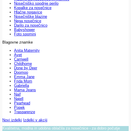
Nosečniško spodnje perilo
Kopalke za nosečnice
Hlačne nogavice
Nosečniške blazine
Nega nosečnice
Darilo za nosečnico
Babyshower
Foto spomini
Blagovne znamke
Anita Maternity
Avet
Carriwell
Childhome
Done by Deer
Doomoo
Emma Jane
Frida Mom
Gabriella
Mama Jeans
Naif
Najell
Pearhead
Popek
Trasparenze
Novi izdelki
Izdelki v akciji
Kvalitetna, modna in udobna oblačila za nosečnice - za dobro počutje