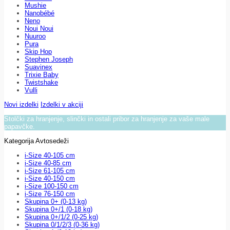
Mushie
Nanobébé
Neno
Noui Noui
Nuuroo
Pura
Skip Hop
Stephen Joseph
Suavinex
Trixie Baby
Twistshake
Vulli
Novi izdelki
Izdelki v akciji
Stolčki za hranjenje, slinčki in ostali pribor za hranjenje za vaše male
papavčke.
Kategorija Avtosedeži
i-Size 40-105 cm
i-Size 40-85 cm
i-Size 61-105 cm
i-Size 40-150 cm
i-Size 100-150 cm
i-Size 76-150 cm
Skupina 0+ (0-13 kg)
Skupina 0+/1 (0-18 kg)
Skupina 0+/1/2 (0-25 kg)
Skupina 0/1/2/3 (0-36 kg)