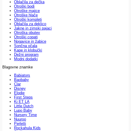
Oblačila za dečka
Otroški bodi
Otroške majice
Otroške hlače
Otroški kompleti
Oblačila za deklico
Jakne in zimski pajaci
Otroška obutev
Otroški copati
Nogavice in žabice
Sončna očala
Kape in klobučki
Dežni program
Modni dodatki
Blagovne znamke
Babiators
Baobaby
Clar
Disney
Elodie
First Steps
Ki ET LA
Little Dutch
Lupo Baby
Nursery Time
Nuuroo
Perletti
Rockahula Kids