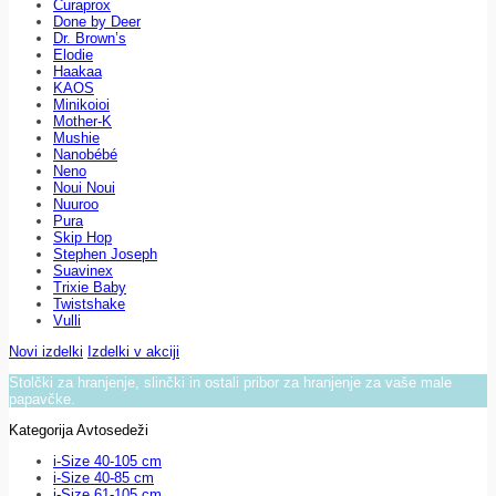
Curaprox
Done by Deer
Dr. Brown’s
Elodie
Haakaa
KAOS
Minikoioi
Mother-K
Mushie
Nanobébé
Neno
Noui Noui
Nuuroo
Pura
Skip Hop
Stephen Joseph
Suavinex
Trixie Baby
Twistshake
Vulli
Novi izdelki
Izdelki v akciji
Stolčki za hranjenje, slinčki in ostali pribor za hranjenje za vaše male
papavčke.
Kategorija Avtosedeži
i-Size 40-105 cm
i-Size 40-85 cm
i-Size 61-105 cm