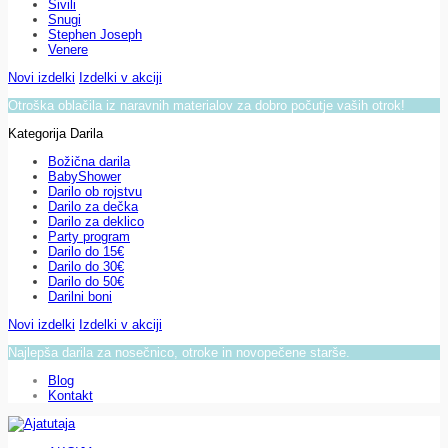
Sivili
Snugi
Stephen Joseph
Venere
Novi izdelki
Izdelki v akciji
Otroška oblačila iz naravnih materialov za dobro počutje vaših otrok!
Kategorija Darila
Božična darila
BabyShower
Darilo ob rojstvu
Darilo za dečka
Darilo za deklico
Party program
Darilo do 15€
Darilo do 30€
Darilo do 50€
Darilni boni
Novi izdelki
Izdelki v akciji
Najlepša darila za nosečnico, otroke in novopečene starše.
Blog
Kontakt