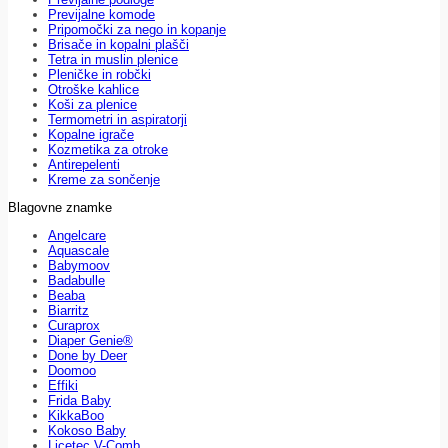
Previjalne komode
Pripomočki za nego in kopanje
Brisače in kopalni plašči
Tetra in muslin plenice
Pleničke in robčki
Otroške kahlice
Koši za plenice
Termometri in aspiratorji
Kopalne igrače
Kozmetika za otroke
Antirepelenti
Kreme za sončenje
Blagovne znamke
Angelcare
Aquascale
Babymoov
Badabulle
Beaba
Biarritz
Curaprox
Diaper Genie®
Done by Deer
Doomoo
Effiki
Frida Baby
KikkaBoo
Kokoso Baby
Licetec V-Comb