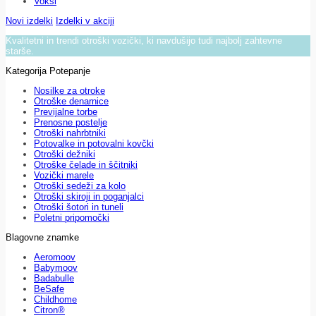
Voksi
Novi izdelki
Izdelki v akciji
Kvalitetni in trendi otroški vozički, ki navdušijo tudi najbolj zahtevne
starše.
Kategorija Potepanje
Nosilke za otroke
Otroške denarnice
Previjalne torbe
Prenosne postelje
Otroški nahrbtniki
Potovalke in potovalni kovčki
Otroški dežniki
Otroške čelade in ščitniki
Vozički marele
Otroški sedeži za kolo
Otroški skiroji in poganjalci
Otroški šotori in tuneli
Poletni pripomočki
Blagovne znamke
Aeromoov
Babymoov
Badabulle
BeSafe
Childhome
Citron®