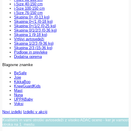
i-Size 40-150 cm
i-Size 100-150 cm
i-Size 76-150 cm
Skupina 0+ (0-13 kg)
Skupina 0+/1 (0-18 kg)
Skupina 0+/1/2 (0-25 kg)
Skupina 0/1/2/3 (0-36 kg)
Skupina 1 (9-18 kg)
Vrtljivi avtosedeži
Skupina 1/2/3 (9-36 kg)
Skupina 2/3 (15-36 kg)
Podloge in prevleke
Dodatna oprema
Blagovne znamke
BeSafe
Joie
KikkaBoo
KneeGuardKids
Mast
Nuna
UPPABaby
Voksi
Novi izdelki
Izdelki v akciji
Kvalitetni in varni otroški avtosedeži z visoko ADAC oceno - ker je varnost
otroka na 1. mestu.