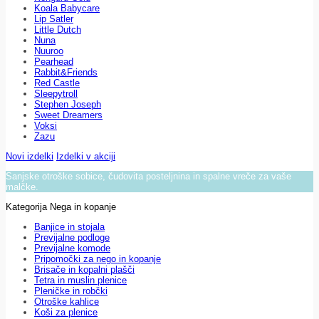
Koala Babycare
Lip Satler
Little Dutch
Nuna
Nuuroo
Pearhead
Rabbit&Friends
Red Castle
Sleepytroll
Stephen Joseph
Sweet Dreamers
Voksi
Zazu
Novi izdelki
Izdelki v akciji
Sanjske otroške sobice, čudovita posteljnina in spalne vreče za vaše
malčke.
Kategorija Nega in kopanje
Banjice in stojala
Previjalne podloge
Previjalne komode
Pripomočki za nego in kopanje
Brisače in kopalni plašči
Tetra in muslin plenice
Pleničke in robčki
Otroške kahlice
Koši za plenice