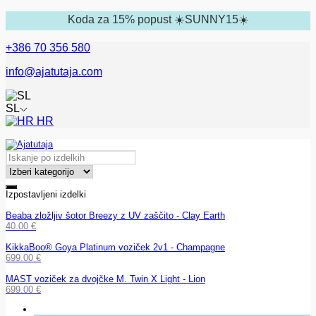
Koda za 15% popust ☀️SUNNY15☀️
+386 70 356 580
info@ajatutaja.com
SL
HR
Izpostavljeni izdelki
Beaba zložljiv šotor Breezy z UV zaščito - Clay Earth
40.00
€
KikkaBoo® Goya Platinum voziček 2v1 - Champagne
699.00
€
MAST voziček za dvojčke M. Twin X Light - Lion
699.00
€