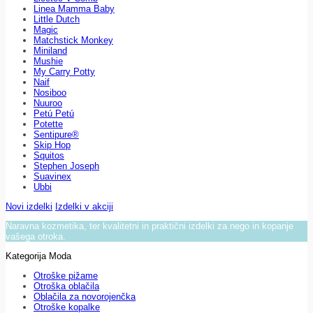
Linea Mamma Baby
Little Dutch
Magic
Matchstick Monkey
Miniland
Mushie
My Carry Potty
Naif
Nosiboo
Nuuroo
Petú Petú
Potette
Sentipure®
Skip Hop
Squitos
Stephen Joseph
Suavinex
Ubbi
Novi izdelki
Izdelki v akciji
Naravna kozmetika, ter kvalitetni in praktični izdelki za nego in kopanje
vašega otroka.
Kategorija Moda
Otroške pižame
Otroška oblačila
Oblačila za novorojenčka
Otroške kopalke