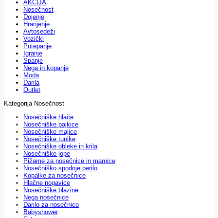
AKCIJA
Nosečnost
Dojenje
Hranjenje
Avtosedeži
Vozički
Potepanje
Igranje
Spanje
Nega in kopanje
Moda
Darila
Outlet
Kategorija Nosečnost
Nosečniške hlače
Nosečniške pajkice
Nosečniške majice
Nosečniške tunike
Nosečniške obleke in krila
Nosečniške jope
Pižame za nosečnice in mamice
Nosečniško spodnje perilo
Kopalke za nosečnice
Hlačne nogavice
Nosečniške blazine
Nega nosečnice
Darilo za nosečnico
Babyshower