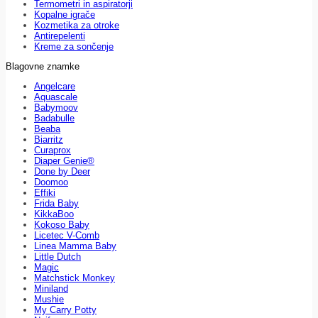
Termometri in aspiratorji
Kopalne igrače
Kozmetika za otroke
Antirepelenti
Kreme za sončenje
Blagovne znamke
Angelcare
Aquascale
Babymoov
Badabulle
Beaba
Biarritz
Curaprox
Diaper Genie®
Done by Deer
Doomoo
Effiki
Frida Baby
KikkaBoo
Kokoso Baby
Licetec V-Comb
Linea Mamma Baby
Little Dutch
Magic
Matchstick Monkey
Miniland
Mushie
My Carry Potty