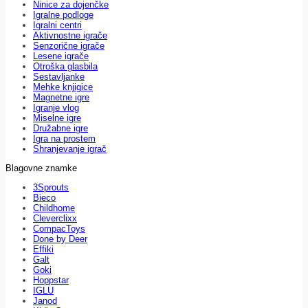
Ninice za dojenčke
Igralne podloge
Igralni centri
Aktivnostne igrače
Senzorične igrače
Lesene igrače
Otroška glasbila
Sestavljanke
Mehke knjigice
Magnetne igre
Igranje vlog
Miselne igre
Družabne igre
Igra na prostem
Shranjevanje igrač
Blagovne znamke
3Sprouts
Bieco
Childhome
Cleverclixx
CompacToys
Done by Deer
Effiki
Galt
Goki
Hoppstar
IGLU
Janod