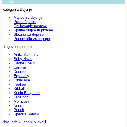
bodoče mamice.
Kategorija Dojenje
Majice za dojenje
Prsne črpalke
Oblikovanje postave
Spalne srajce in pižame
Blazine za dojenje
Pripomočki za dojenje
Blagovne znamke
Anita Maternity
Baby Nova
Cache Coeur
Carriwell
Doomoo
Ergobaby
FridaMom
Haakaa
KikkaBoo
Koala Babycare
Lansinoh
Momcozy
Neno
Popek
Spectra Baby®
Novi izdelki
Izdelki v akciji