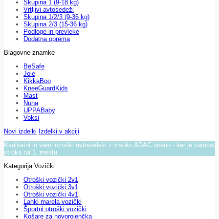
Skupina 1 (9-18 kg)
Vrtljivi avtosedeži
Skupina 1/2/3 (9-36 kg)
Skupina 2/3 (15-36 kg)
Podloge in prevleke
Dodatna oprema
Blagovne znamke
BeSafe
Joie
KikkaBoo
KneeGuardKids
Mast
Nuna
UPPABaby
Voksi
Novi izdelki
Izdelki v akciji
Kvalitetni in varni otroški avtosedeži z visoko ADAC oceno - ker je varnost
otroka na 1. mestu.
Kategorija Vozički
Otroški vozički 2v1
Otroški vozički 3v1
Otroški vozički 4v1
Lahki marela vozički
Športni otroški vozički
Košare za novorojenčka