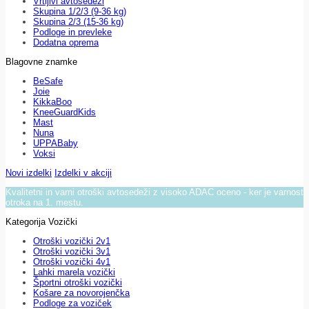
Vrtljivi avtosedeži
Skupina 1/2/3 (9-36 kg)
Skupina 2/3 (15-36 kg)
Podloge in prevleke
Dodatna oprema
Blagovne znamke
BeSafe
Joie
KikkaBoo
KneeGuardKids
Mast
Nuna
UPPABaby
Voksi
Novi izdelki
Izdelki v akciji
Kvalitetni in varni otroški avtosedeži z visoko ADAC oceno - ker je varnost
otroka na 1. mestu.
Kategorija Vozički
Otroški vozički 2v1
Otroški vozički 3v1
Otroški vozički 4v1
Lahki marela vozički
Športni otroški vozički
Košare za novorojenčka
Podloge za voziček