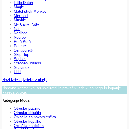
Little Dutch
Magic
Matchstick Monkey
Miniland
Mushie
My Carry Potty
Naif
Nosiboo
Nuuroo
Petú Petú
Potette
Sentipure®
Skip Hop
Squitos
Stephen Joseph
Suavinex
Ubbi
Novi izdelki
Izdelki v akciji
Naravna kozmetika, ter kvalitetni in praktični izdelki za nego in kopanje
vašega otroka.
Kategorija Moda
Otroške pižame
Otroška oblačila
Oblačila za novorojenčka
Otroške kopalke
Oblačila za dečka