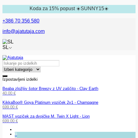
Koda za 15% popust ☀️SUNNY15☀️
+386 70 356 580
info@ajatutaja.com
SL
Izpostavljeni izdelki
Beaba zložljiv šotor Breezy z UV zaščito - Clay Earth
40.00
€
KikkaBoo® Goya Platinum voziček 2v1 - Champagne
699.00
€
MAST voziček za dvojčke M. Twin X Light - Lion
699.00
€
0