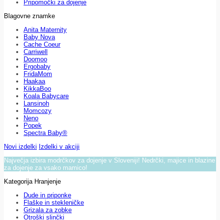
Pripomočki za dojenje
Blagovne znamke
Anita Maternity
Baby Nova
Cache Coeur
Carriwell
Doomoo
Ergobaby
FridaMom
Haakaa
KikkaBoo
Koala Babycare
Lansinoh
Momcozy
Neno
Popek
Spectra Baby®
Novi izdelki
Izdelki v akciji
Največja izbira modrčkov za dojenje v Sloveniji! Nedrčki, majice in blazine
za dojenje za vsako mamico!
Kategorija Hranjenje
Dude in priponke
Flaške in stekleničke
Grizala za zobke
Otroški slinčki