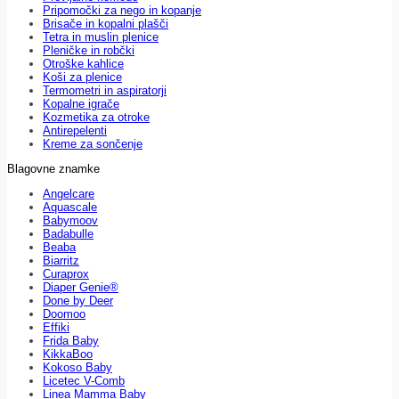
Pripomočki za nego in kopanje
Brisače in kopalni plašči
Tetra in muslin plenice
Pleničke in robčki
Otroške kahlice
Koši za plenice
Termometri in aspiratorji
Kopalne igrače
Kozmetika za otroke
Antirepelenti
Kreme za sončenje
Blagovne znamke
Angelcare
Aquascale
Babymoov
Badabulle
Beaba
Biarritz
Curaprox
Diaper Genie®
Done by Deer
Doomoo
Effiki
Frida Baby
KikkaBoo
Kokoso Baby
Licetec V-Comb
Linea Mamma Baby