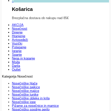
0
Košarica
Brezplačna dostava ob nakupu nad 85€
AKCIJA
Nosečnost
Dojenje
Hranjenje
Avtosedeži
Vozički
Potepanje
Igranje
Spanje
Nega in kopanje
Moda
Darila
Outlet
Kategorija Nosečnost
Nosečniške hlače
Nosečniške pajkice
Nosečniške majice
Nosečniške tunike
Nosečniške obleke in krila
Nosečniške jope
Pižame za nosečnice in mamice
Nosečniško spodnje perilo