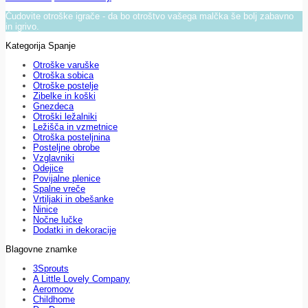
Čudovite otroške igrače - da bo otroštvo vašega malčka še bolj zabavno
in igrivo.
Kategorija Spanje
Otroške varuške
Otroška sobica
Otroške postelje
Zibelke in koški
Gnezdeca
Otroški ležalniki
Ležišča in vzmetnice
Otroška posteljnina
Posteljne obrobe
Vzglavniki
Odejice
Povijalne plenice
Spalne vreče
Vrtiljaki in obešanke
Ninice
Nočne lučke
Dodatki in dekoracije
Blagovne znamke
3Sprouts
A Little Lovely Company
Aeromoov
Childhome