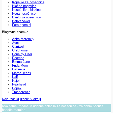
Kopalke za nosečnice
Hlačne nogavice
Nosečniške blazine
Nega nosečnice
Darilo za nosečnico
Babyshower
Foto spomini
Blagovne znamke
Anita Maternity
Avet
Carriwell
Childhome
Done by Deer
Doomoo
Emma Jane
Frida Mom
Gabriella
Mama Jeans
Naif
Najell
Pearhead
Popek
Trasparenze
Novi izdelki
Izdelki v akciji
Kvalitetna, modna in udobna oblačila za nosečnice - za dobro počutje
bodoče mamice.