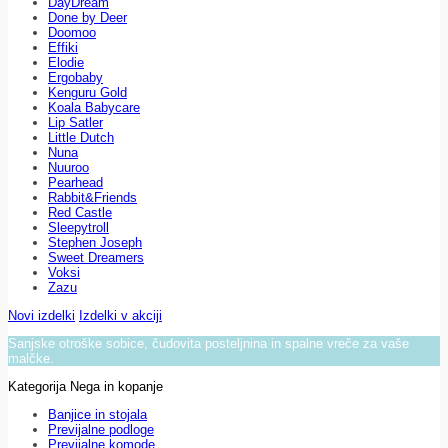
DayDream
Done by Deer
Doomoo
Effiki
Elodie
Ergobaby
Kenguru Gold
Koala Babycare
Lip Satler
Little Dutch
Nuna
Nuuroo
Pearhead
Rabbit&Friends
Red Castle
Sleepytroll
Stephen Joseph
Sweet Dreamers
Voksi
Zazu
Novi izdelki
Izdelki v akciji
Sanjske otroške sobice, čudovita posteljnina in spalne vreče za vaše
malčke.
Kategorija Nega in kopanje
Banjice in stojala
Previjalne podloge
Previjalne komode