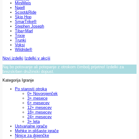
MiniMeis
Najell
Scoot&Ride
Skip Hop
SmarTrike®
Stephen Joseph
Tiba+Marl
Trixie
Trunki
Voksi
Wildride®
Novi izdelki
Izdelki v akciji
Naj bo potovanje ali potepanje z otrokom čimbolj prijetno! Izdelki za
brezskrben družinski dopust.
Kategorija Igranje
Po starosti otroka
0+ Novorojenček
3+ mesece
6+ mesecev
12+ mesecev
18+ mesecev
24+ mesecev
3+ leta
Ustvarjalne igrače
Mehke in plišaste igrače
Ninice za dojenčke