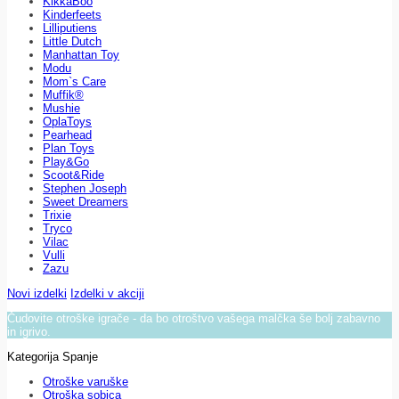
KikkaBoo
Kinderfeets
Lilliputiens
Little Dutch
Manhattan Toy
Modu
Mom`s Care
Muffik®
Mushie
OplaToys
Pearhead
Plan Toys
Play&Go
Scoot&Ride
Stephen Joseph
Sweet Dreamers
Trixie
Tryco
Vilac
Vulli
Zazu
Novi izdelki
Izdelki v akciji
Čudovite otroške igrače - da bo otroštvo vašega malčka še bolj zabavno
in igrivo.
Kategorija Spanje
Otroške varuške
Otroška sobica