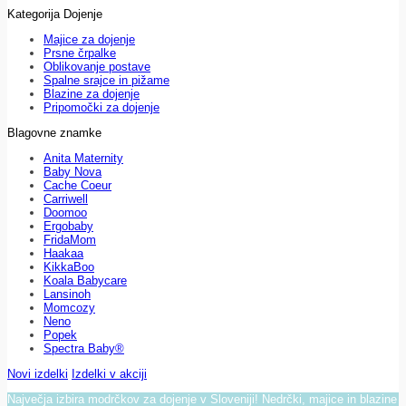
Kategorija Dojenje
Majice za dojenje
Prsne črpalke
Oblikovanje postave
Spalne srajce in pižame
Blazine za dojenje
Pripomočki za dojenje
Blagovne znamke
Anita Maternity
Baby Nova
Cache Coeur
Carriwell
Doomoo
Ergobaby
FridaMom
Haakaa
KikkaBoo
Koala Babycare
Lansinoh
Momcozy
Neno
Popek
Spectra Baby®
Novi izdelki
Izdelki v akciji
Največja izbira modrčkov za dojenje v Sloveniji! Nedrčki, majice in blazine