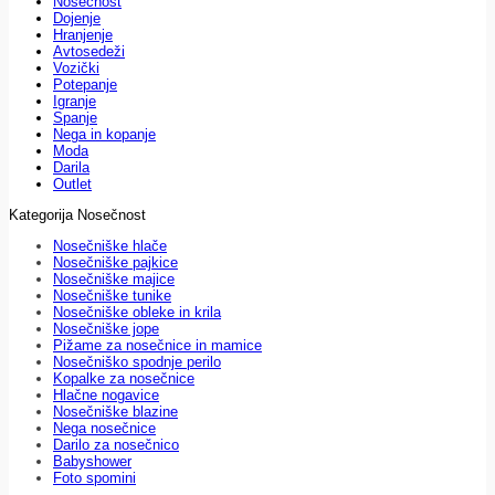
Nosečnost
Dojenje
Hranjenje
Avtosedeži
Vozički
Potepanje
Igranje
Spanje
Nega in kopanje
Moda
Darila
Outlet
Kategorija Nosečnost
Nosečniške hlače
Nosečniške pajkice
Nosečniške majice
Nosečniške tunike
Nosečniške obleke in krila
Nosečniške jope
Pižame za nosečnice in mamice
Nosečniško spodnje perilo
Kopalke za nosečnice
Hlačne nogavice
Nosečniške blazine
Nega nosečnice
Darilo za nosečnico
Babyshower
Foto spomini