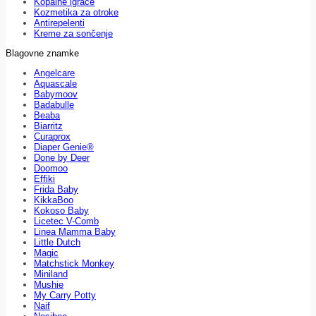
Kopalne igrače
Kozmetika za otroke
Antirepelenti
Kreme za sončenje
Blagovne znamke
Angelcare
Aquascale
Babymoov
Badabulle
Beaba
Biarritz
Curaprox
Diaper Genie®
Done by Deer
Doomoo
Effiki
Frida Baby
KikkaBoo
Kokoso Baby
Licetec V-Comb
Linea Mamma Baby
Little Dutch
Magic
Matchstick Monkey
Miniland
Mushie
My Carry Potty
Naif