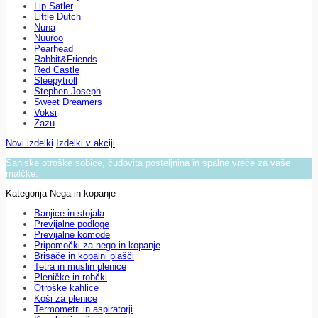
Lip Satler
Little Dutch
Nuna
Nuuroo
Pearhead
Rabbit&Friends
Red Castle
Sleepytroll
Stephen Joseph
Sweet Dreamers
Voksi
Zazu
Novi izdelki
Izdelki v akciji
Sanjske otroške sobice, čudovita posteljnina in spalne vreče za vaše
malčke.
Kategorija Nega in kopanje
Banjice in stojala
Previjalne podloge
Previjalne komode
Pripomočki za nego in kopanje
Brisače in kopalni plašči
Tetra in muslin plenice
Pleničke in robčki
Otroške kahlice
Koši za plenice
Termometri in aspiratorji