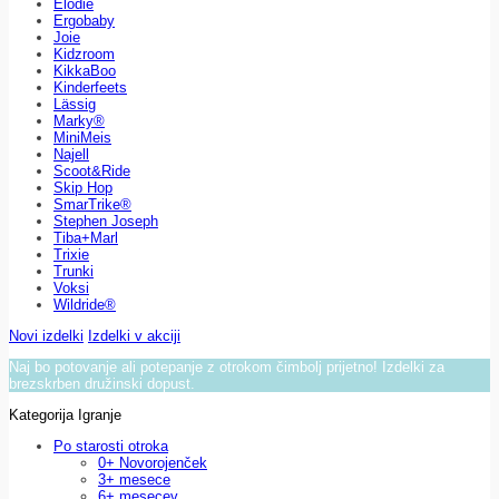
Elodie
Ergobaby
Joie
Kidzroom
KikkaBoo
Kinderfeets
Lässig
Marky®
MiniMeis
Najell
Scoot&Ride
Skip Hop
SmarTrike®
Stephen Joseph
Tiba+Marl
Trixie
Trunki
Voksi
Wildride®
Novi izdelki
Izdelki v akciji
Naj bo potovanje ali potepanje z otrokom čimbolj prijetno! Izdelki za
brezskrben družinski dopust.
Kategorija Igranje
Po starosti otroka
0+ Novorojenček
3+ mesece
6+ mesecev