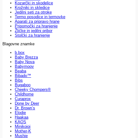
Kozarčki in skodelice
Krožniki in skledice
Jedilni seti za otroke
Termo posodice in termovke
Aparati za pripravo hrane
Pripomočki za hranjenje
Žličke in jedilni pribor
Stolčki za hranjenje
Blagovne znamke
b.box
Baby Brezza
Baby Nova
Babymoov
Beaba
Bibado™
Bibs
Bugaboo
Cheeky Chompers®
Childhome
Curaprox
Done by Deer
Dr. Brown’s
Elodie
Haakaa
KAOS
Minikoioi
Mother-K
Mushie