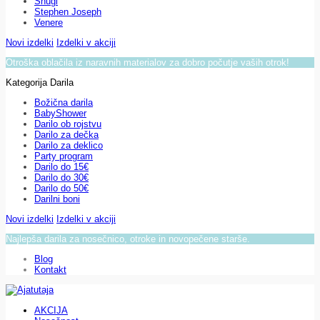
Snugi
Stephen Joseph
Venere
Novi izdelki
Izdelki v akciji
Otroška oblačila iz naravnih materialov za dobro počutje vaših otrok!
Kategorija Darila
Božična darila
BabyShower
Darilo ob rojstvu
Darilo za dečka
Darilo za deklico
Party program
Darilo do 15€
Darilo do 30€
Darilo do 50€
Darilni boni
Novi izdelki
Izdelki v akciji
Najlepša darila za nosečnico, otroke in novopečene starše.
Blog
Kontakt
AKCIJA