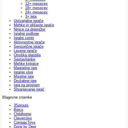
12+ mesecev
18+ mesecev
24+ mesecev
3+ leta
Ustvarjalne igrače
Mehke in plišaste igrače
Ninice za dojenčke
Igralne podloge
Igralni centri
Aktivnostne igrače
Senzorične igrače
Lesene igrače
Otroška glasbila
Sestavljanke
Mehke knjigice
Magnetne igre
Igranje vlog
Miselne igre
Družabne igre
Igra na prostem
Shranjevanje igrač
Blagovne znamke
3Sprouts
Bieco
Childhome
Cleverclixx
CompacToys
Done by Deer