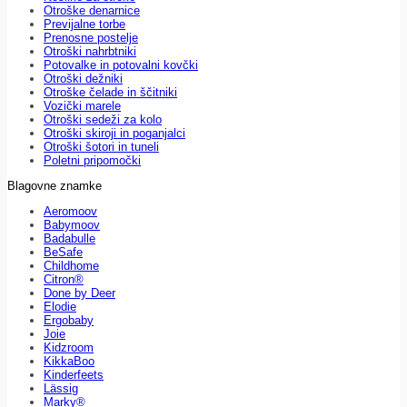
Otroške denarnice
Previjalne torbe
Prenosne postelje
Otroški nahrbtniki
Potovalke in potovalni kovčki
Otroški dežniki
Otroške čelade in ščitniki
Vozički marele
Otroški sedeži za kolo
Otroški skiroji in poganjalci
Otroški šotori in tuneli
Poletni pripomočki
Blagovne znamke
Aeromoov
Babymoov
Badabulle
BeSafe
Childhome
Citron®
Done by Deer
Elodie
Ergobaby
Joie
Kidzroom
KikkaBoo
Kinderfeets
Lässig
Marky®