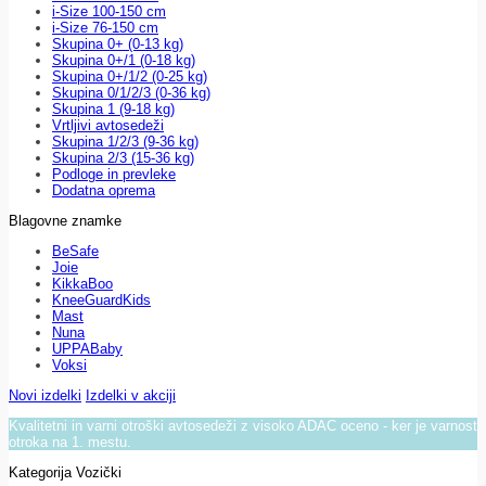
i-Size 100-150 cm
i-Size 76-150 cm
Skupina 0+ (0-13 kg)
Skupina 0+/1 (0-18 kg)
Skupina 0+/1/2 (0-25 kg)
Skupina 0/1/2/3 (0-36 kg)
Skupina 1 (9-18 kg)
Vrtljivi avtosedeži
Skupina 1/2/3 (9-36 kg)
Skupina 2/3 (15-36 kg)
Podloge in prevleke
Dodatna oprema
Blagovne znamke
BeSafe
Joie
KikkaBoo
KneeGuardKids
Mast
Nuna
UPPABaby
Voksi
Novi izdelki
Izdelki v akciji
Kvalitetni in varni otroški avtosedeži z visoko ADAC oceno - ker je varnost
otroka na 1. mestu.
Kategorija Vozički