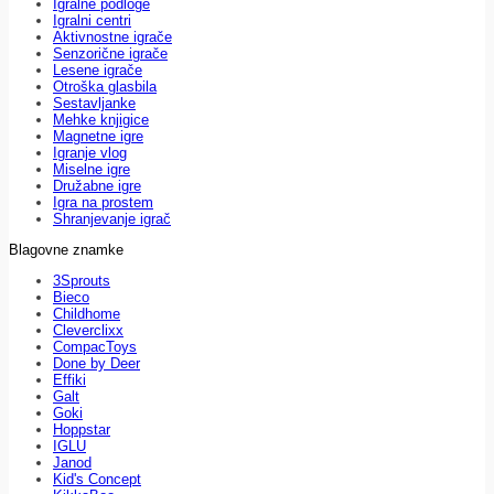
Igralne podloge
Igralni centri
Aktivnostne igrače
Senzorične igrače
Lesene igrače
Otroška glasbila
Sestavljanke
Mehke knjigice
Magnetne igre
Igranje vlog
Miselne igre
Družabne igre
Igra na prostem
Shranjevanje igrač
Blagovne znamke
3Sprouts
Bieco
Childhome
Cleverclixx
CompacToys
Done by Deer
Effiki
Galt
Goki
Hoppstar
IGLU
Janod
Kid's Concept