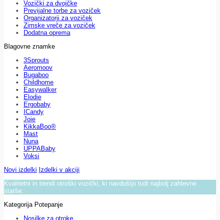
Vozički za dvojčke
Previjalne torbe za voziček
Organizatorji za voziček
Zimske vreče za voziček
Dodatna oprema
Blagovne znamke
3Sprouts
Aeromoov
Bugaboo
Childhome
Easywalker
Elodie
Ergobaby
ICandy
Joie
KikkaBoo®
Mast
Nuna
UPPABaby
Voksi
Novi izdelki
Izdelki v akciji
Kvalitetni in trendi otroški vozički, ki navdušijo tudi najbolj zahtevne
starše.
Kategorija Potepanje
Nosilke za otroke