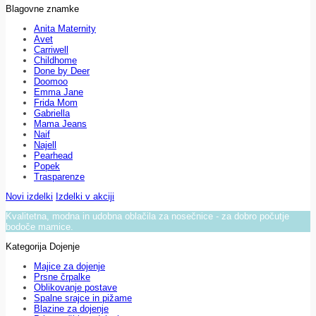
Blagovne znamke
Anita Maternity
Avet
Carriwell
Childhome
Done by Deer
Doomoo
Emma Jane
Frida Mom
Gabriella
Mama Jeans
Naif
Najell
Pearhead
Popek
Trasparenze
Novi izdelki
Izdelki v akciji
Kvalitetna, modna in udobna oblačila za nosečnice - za dobro počutje
bodoče mamice.
Kategorija Dojenje
Majice za dojenje
Prsne črpalke
Oblikovanje postave
Spalne srajce in pižame
Blazine za dojenje