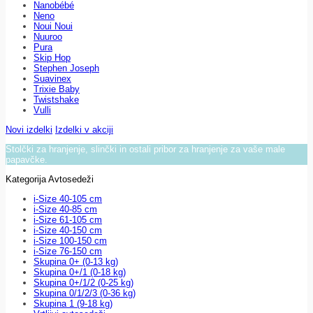
Nanobébé
Neno
Noui Noui
Nuuroo
Pura
Skip Hop
Stephen Joseph
Suavinex
Trixie Baby
Twistshake
Vulli
Novi izdelki
Izdelki v akciji
Stolčki za hranjenje, slinčki in ostali pribor za hranjenje za vaše male
papavčke.
Kategorija Avtosedeži
i-Size 40-105 cm
i-Size 40-85 cm
i-Size 61-105 cm
i-Size 40-150 cm
i-Size 100-150 cm
i-Size 76-150 cm
Skupina 0+ (0-13 kg)
Skupina 0+/1 (0-18 kg)
Skupina 0+/1/2 (0-25 kg)
Skupina 0/1/2/3 (0-36 kg)
Skupina 1 (9-18 kg)