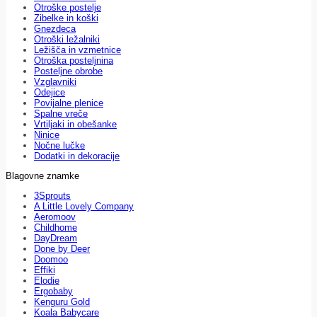
Otroške postelje
Zibelke in koški
Gnezdeca
Otroški ležalniki
Ležišča in vzmetnice
Otroška posteljnina
Posteljne obrobe
Vzglavniki
Odejice
Povijalne plenice
Spalne vreče
Vrtiljaki in obešanke
Ninice
Nočne lučke
Dodatki in dekoracije
Blagovne znamke
3Sprouts
A Little Lovely Company
Aeromoov
Childhome
DayDream
Done by Deer
Doomoo
Effiki
Elodie
Ergobaby
Kenguru Gold
Koala Babycare