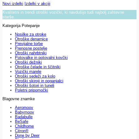
Novi izdelki
Izdelki v akciji
Kvalitetni in trendi otroški vozički, ki navdušijo tudi najbolj zahtevne
starše.
Kategorija Potepanje
Nosilke za otroke
Otroške denarnice
Previjalne torbe
Prenosne postelje
Otroški nahrbtniki
Potovalke in potovalni kovčki
Otroški dežniki
Otroške čelade in ščitniki
Vozički marele
Otroški sedeži za kolo
Otroški skiroji in poganjalci
Otroški šotori in tuneli
Poletni pripomočki
Blagovne znamke
Aeromoov
Babymoov
Badabulle
BeSafe
Childhome
Citron®
Done by Deer