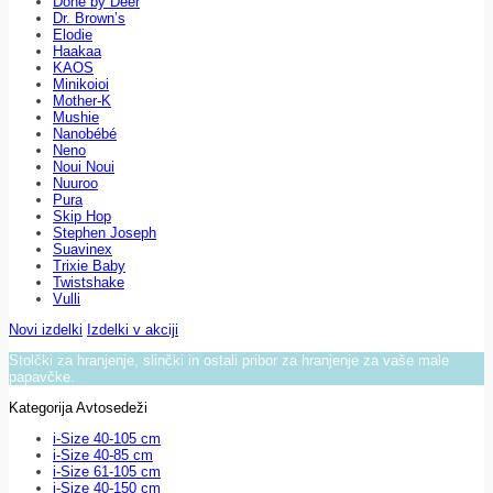
Done by Deer
Dr. Brown’s
Elodie
Haakaa
KAOS
Minikoioi
Mother-K
Mushie
Nanobébé
Neno
Noui Noui
Nuuroo
Pura
Skip Hop
Stephen Joseph
Suavinex
Trixie Baby
Twistshake
Vulli
Novi izdelki
Izdelki v akciji
Stolčki za hranjenje, slinčki in ostali pribor za hranjenje za vaše male
papavčke.
Kategorija Avtosedeži
i-Size 40-105 cm
i-Size 40-85 cm
i-Size 61-105 cm
i-Size 40-150 cm