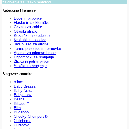
za dojenje za vsako mamico!
Kategorija Hranjenje
Dude in priponke
Flaške in stekleničke
Grizala za zobke
Otroški slinčki
Kozarčki in skodelice
Krožniki in skledice
Jedilni seti za otroke
Termo posodice in termovke
Aparati za pripravo hrane
Pripomočki za hranjenje
Žličke in jedilni pribor
Stolčki za hranjenje
Blagovne znamke
b.box
Baby Brezza
Baby Nova
Babymoov
Beaba
Bibado™
Bibs
Bugaboo
Cheeky Chompers®
Childhome
Curaprox