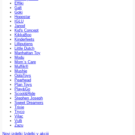
Effiki
Galt
Goki
Hoppstar
IGLU
Janod
Kid's Concept
KikkaBoo
Kinderfeets
Lilliputiens
Little Dutch
Manhattan Toy
Modu
Mom`s Care
Muffik®
Mushie
OplaToys
Pearhead
Plan Toys
Play&Go
Scoot&Ride
Stephen Joseph
Sweet Dreamers
Trixie
Tryco
Vilac
Vulli
Zazu
Novi izdelki
Izdelki v akciji