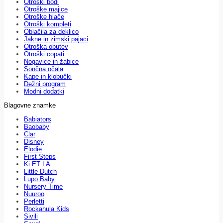
Otroški bodi
Otroške majice
Otroške hlače
Otroški kompleti
Oblačila za deklico
Jakne in zimski pajaci
Otroška obutev
Otroški copati
Nogavice in žabice
Sončna očala
Kape in klobučki
Dežni program
Modni dodatki
Blagovne znamke
Babiators
Baobaby
Clar
Disney
Elodie
First Steps
Ki ET LA
Little Dutch
Lupo Baby
Nursery Time
Nuuroo
Perletti
Rockahula Kids
Sivili