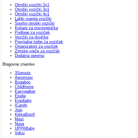
Otroški vozički 2v1
Otroški vozički 3v1
Otroški vozički 4v1
Lahki marela vozički
Športni otroški vozički
Košare za novorojenčka
Podloge za voziček
Vozički za dvojčke
Previjalne torbe za voziček
Organizatorji za voziček
Zimske vreče za voziček
Dodatna oprema
Blagovne znamke
3Sprouts
Aeromoov
Bugaboo
Childhome
Easywalker
Elodie
Ergobaby
ICandy
Joie
KikkaBoo®
Mast
Nuna
UPPABaby
Voksi