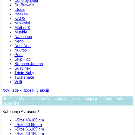
Done by Deer
Dr. Brown’s
Elodie
Haakaa
KAOS
Minikoioi
Mother-K
Mushie
Nanobébé
Neno
Noui Noui
Nuuroo
Pura
Skip Hop
Stephen Joseph
Suavinex
Trixie Baby
Twistshake
Vulli
Novi izdelki
Izdelki v akciji
Stolčki za hranjenje, slinčki in ostali pribor za hranjenje za vaše male
papavčke.
Kategorija Avtosedeži
i-Size 40-105 cm
i-Size 40-85 cm
i-Size 61-105 cm
i-Size 40-150 cm