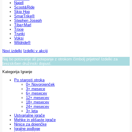
Najell
Scoot&Ride
Skip Hop
SmarTrike®
Stephen Joseph
Tiba+Marl
Trixie
Trunki
Voksi
Wildride®
Novi izdelki
Izdelki v akciji
Naj bo potovanje ali potepanje z otrokom čimbolj prijetno! Izdelki za
brezskrben družinski dopust.
Kategorija Igranje
Po starosti otroka
0+ Novorojenček
3+ mesece
6+ mesecev
12+ mesecev
18+ mesecev
24+ mesecev
3+ leta
Ustvarjalne igrače
Mehke in plišaste igrače
Ninice za dojenčke
Igralne podloge