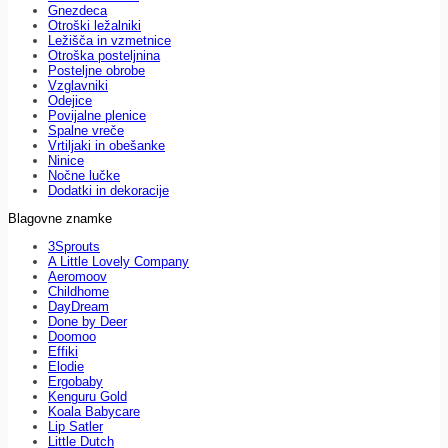
Gnezdeca
Otroški ležalniki
Ležišča in vzmetnice
Otroška posteljnina
Posteljne obrobe
Vzglavniki
Odejice
Povijalne plenice
Spalne vreče
Vrtiljaki in obešanke
Ninice
Nočne lučke
Dodatki in dekoracije
Blagovne znamke
3Sprouts
A Little Lovely Company
Aeromoov
Childhome
DayDream
Done by Deer
Doomoo
Effiki
Elodie
Ergobaby
Kenguru Gold
Koala Babycare
Lip Satler
Little Dutch