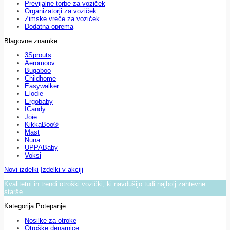
Previjalne torbe za voziček
Organizatorji za voziček
Zimske vreče za voziček
Dodatna oprema
Blagovne znamke
3Sprouts
Aeromoov
Bugaboo
Childhome
Easywalker
Elodie
Ergobaby
ICandy
Joie
KikkaBoo®
Mast
Nuna
UPPABaby
Voksi
Novi izdelki
Izdelki v akciji
Kvalitetni in trendi otroški vozički, ki navdušijo tudi najbolj zahtevne
starše.
Kategorija Potepanje
Nosilke za otroke
Otroške denarnice