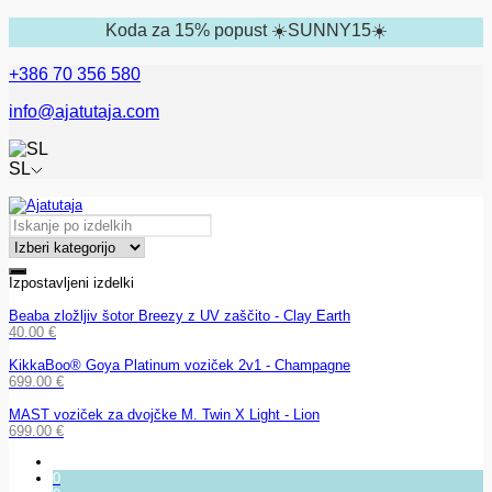
Koda za 15% popust ☀️SUNNY15☀️
+386 70 356 580
info@ajatutaja.com
SL
Izpostavljeni izdelki
Beaba zložljiv šotor Breezy z UV zaščito - Clay Earth
40.00
€
KikkaBoo® Goya Platinum voziček 2v1 - Champagne
699.00
€
MAST voziček za dvojčke M. Twin X Light - Lion
699.00
€
0