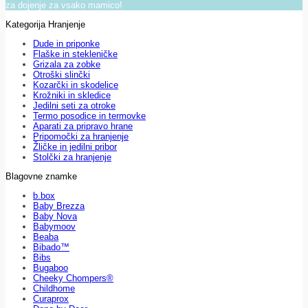
za dojenje za vsako mamico!
Kategorija Hranjenje
Dude in priponke
Flaške in stekleničke
Grizala za zobke
Otroški slinčki
Kozarčki in skodelice
Krožniki in skledice
Jedilni seti za otroke
Termo posodice in termovke
Aparati za pripravo hrane
Pripomočki za hranjenje
Žličke in jedilni pribor
Stolčki za hranjenje
Blagovne znamke
b.box
Baby Brezza
Baby Nova
Babymoov
Beaba
Bibado™
Bibs
Bugaboo
Cheeky Chompers®
Childhome
Curaprox