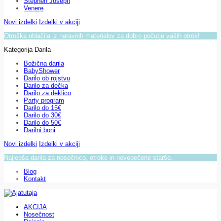
Stephen Joseph
Venere
Novi izdelki
Izdelki v akciji
Otroška oblačila iz naravnih materialov za dobro počutje vaših otrok!
Kategorija Darila
Božična darila
BabyShower
Darilo ob rojstvu
Darilo za dečka
Darilo za deklico
Party program
Darilo do 15€
Darilo do 30€
Darilo do 50€
Darilni boni
Novi izdelki
Izdelki v akciji
Najlepša darila za nosečnico, otroke in novopečene starše.
Blog
Kontakt
AKCIJA
Nosečnost