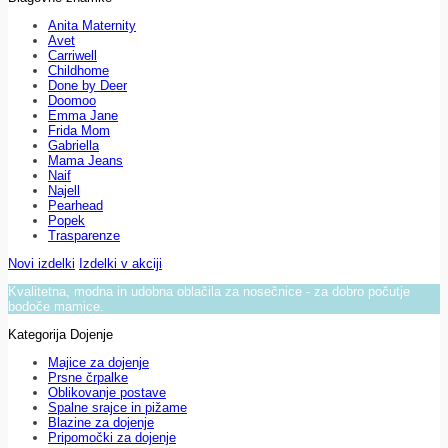
Anita Maternity
Avet
Carriwell
Childhome
Done by Deer
Doomoo
Emma Jane
Frida Mom
Gabriella
Mama Jeans
Naif
Najell
Pearhead
Popek
Trasparenze
Novi izdelki
Izdelki v akciji
Kvalitetna, modna in udobna oblačila za nosečnice - za dobro počutje
bodoče mamice.
Kategorija Dojenje
Majice za dojenje
Prsne črpalke
Oblikovanje postave
Spalne srajce in pižame
Blazine za dojenje
Pripomočki za dojenje