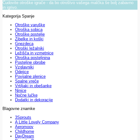
Čudovite otroške igrače - da bo otroštvo vašega malčka še bolj zabavno
in igrivo.
Kategorija Spanje
Otroške varuške
Otroška sobica
Otroške postelje
Zibelke in koški
Gnezdeca
Otroški ležalniki
Ležišča in vzmetnice
Otroška posteljnina
Posteljne obrobe
Vzglavniki
Odejice
Povijalne plenice
Spalne vreče
Vrtiljaki in obešanke
Ninice
Nočne lučke
Dodatki in dekoracije
Blagovne znamke
3Sprouts
A Little Lovely Company
Aeromoov
Childhome
DayDream