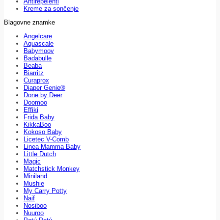
Antirepelenti
Kreme za sončenje
Blagovne znamke
Angelcare
Aquascale
Babymoov
Badabulle
Beaba
Biarritz
Curaprox
Diaper Genie®
Done by Deer
Doomoo
Effiki
Frida Baby
KikkaBoo
Kokoso Baby
Licetec V-Comb
Linea Mamma Baby
Little Dutch
Magic
Matchstick Monkey
Miniland
Mushie
My Carry Potty
Naif
Nosiboo
Nuuroo