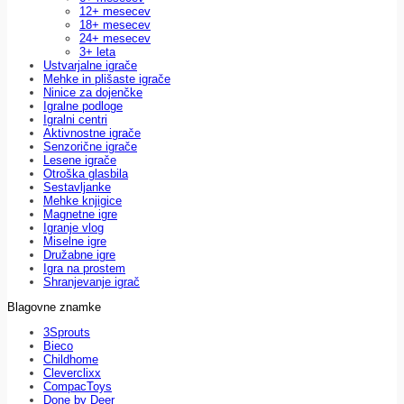
12+ mesecev
18+ mesecev
24+ mesecev
3+ leta
Ustvarjalne igrače
Mehke in plišaste igrače
Ninice za dojenčke
Igralne podloge
Igralni centri
Aktivnostne igrače
Senzorične igrače
Lesene igrače
Otroška glasbila
Sestavljanke
Mehke knjigice
Magnetne igre
Igranje vlog
Miselne igre
Družabne igre
Igra na prostem
Shranjevanje igrač
Blagovne znamke
3Sprouts
Bieco
Childhome
Cleverclixx
CompacToys
Done by Deer