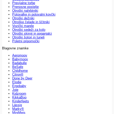
Previjalne torbe
Prenosne postelje
Otroški nahrbtniki
Potovalke in potovalni kovčki
Otroški dežniki
Otroške čelade in ščitniki
Vozički marele
Otroški sedeži za kolo
Otroški skiroji in poganjalci
Otroški šotori in tuneli
Poletni pripomočki
Blagovne znamke
Aeromoov
Babymoov
Badabulle
BeSafe
Childhome
Citron®
Done by Deer
Elodie
Ergobaby
Joie
Kidzroom
KikkaBoo
Kinderfeets
Lässig
Marky®
MiniMeis