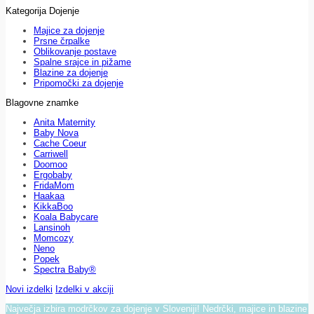
Kategorija Dojenje
Majice za dojenje
Prsne črpalke
Oblikovanje postave
Spalne srajce in pižame
Blazine za dojenje
Pripomočki za dojenje
Blagovne znamke
Anita Maternity
Baby Nova
Cache Coeur
Carriwell
Doomoo
Ergobaby
FridaMom
Haakaa
KikkaBoo
Koala Babycare
Lansinoh
Momcozy
Neno
Popek
Spectra Baby®
Novi izdelki
Izdelki v akciji
Največja izbira modrčkov za dojenje v Sloveniji! Nedrčki, majice in blazine