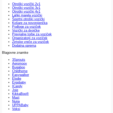
Otroški vozički 2v1
Otroški vozički 3v1
Otroški vozički 4v1
Lahki marela vozički
Športni otroški vozički
Košare za novorojenčka
Podloge za voziček
Vozički za dvojčke
Previjalne torbe za voziček
Organizatorji za voziček
Zimske vreče za voziček
Dodatna oprema
Blagovne znamke
3Sprouts
Aeromoov
Bugaboo
Childhome
Easywalker
Elodie
Ergobaby
ICandy
Joie
KikkaBoo®
Mast
Nuna
UPPABaby
Voksi