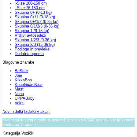
i-Size 100-150 cm
i-Size 76-150 cm
Skupina 0+ (0-13 kg)
Skupina 0+/1 (0-18 kg)
Skupina 0+/1/2 (0-25 kg)
Skupina 0/1/2/3 (0-36 kg)
Skupina 1 (9-18 kg)
Vrtljivi avtosedeži
Skupina 1/2/3 (9-36 kg)
Skupina 2/3 (15-36 kg)
Podloge in prevleke
Dodatna oprema
Blagovne znamke
BeSafe
Joie
KikkaBoo
KneeGuardKids
Mast
Nuna
UPPABaby
Voksi
Novi izdelki
Izdelki v akciji
Kvalitetni in varni otroški avtosedeži z visoko ADAC oceno - ker je varnost
otroka na 1. mestu.
Kategorija Vozički