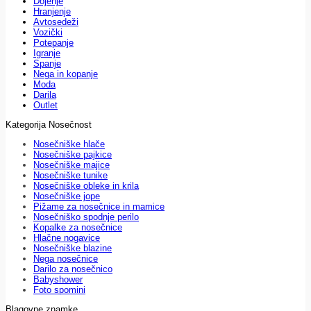
Dojenje
Hranjenje
Avtosedeži
Vozički
Potepanje
Igranje
Spanje
Nega in kopanje
Moda
Darila
Outlet
Kategorija Nosečnost
Nosečniške hlače
Nosečniške pajkice
Nosečniške majice
Nosečniške tunike
Nosečniške obleke in krila
Nosečniške jope
Pižame za nosečnice in mamice
Nosečniško spodnje perilo
Kopalke za nosečnice
Hlačne nogavice
Nosečniške blazine
Nega nosečnice
Darilo za nosečnico
Babyshower
Foto spomini
Blagovne znamke