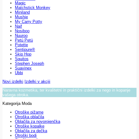
Magic
Matchstick Monkey
Miniland
Mushie
My Carry Potty
Naif
Nosiboo
Nuuroo
Petú Petú
Potette
Sentipure®
Skip Hop
Squitos
Stephen Joseph
Suavinex
Ubbi
Novi izdelki
Izdelki v akciji
Naravna kozmetika, ter kvalitetni in praktični izdelki za nego in kopanje
vašega otroka.
Kategorija Moda
Otroške pižame
Otroška oblačila
Oblačila za novorojenčka
Otroške kopalke
Oblačila za dečka
Otroški bodi