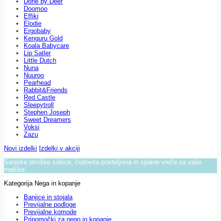
Done by Deer
Doomoo
Effiki
Elodie
Ergobaby
Kenguru Gold
Koala Babycare
Lip Satler
Little Dutch
Nuna
Nuuroo
Pearhead
Rabbit&Friends
Red Castle
Sleepytroll
Stephen Joseph
Sweet Dreamers
Voksi
Zazu
Novi izdelki
Izdelki v akciji
Sanjske otroške sobice, čudovita posteljnina in spalne vreče za vaše
malčke.
Kategorija Nega in kopanje
Banjice in stojala
Previjalne podloge
Previjalne komode
Pripomočki za nego in kopanje