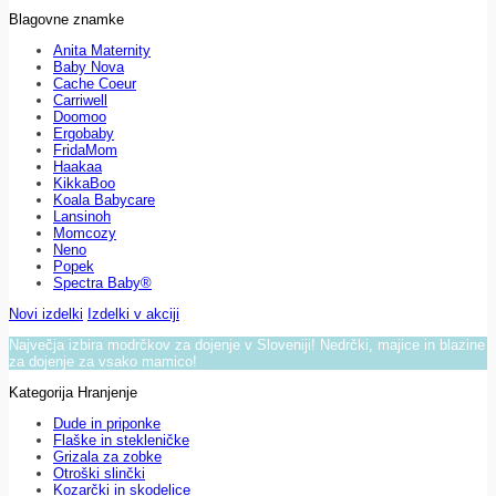
Blagovne znamke
Anita Maternity
Baby Nova
Cache Coeur
Carriwell
Doomoo
Ergobaby
FridaMom
Haakaa
KikkaBoo
Koala Babycare
Lansinoh
Momcozy
Neno
Popek
Spectra Baby®
Novi izdelki
Izdelki v akciji
Največja izbira modrčkov za dojenje v Sloveniji! Nedrčki, majice in blazine
za dojenje za vsako mamico!
Kategorija Hranjenje
Dude in priponke
Flaške in stekleničke
Grizala za zobke
Otroški slinčki
Kozarčki in skodelice