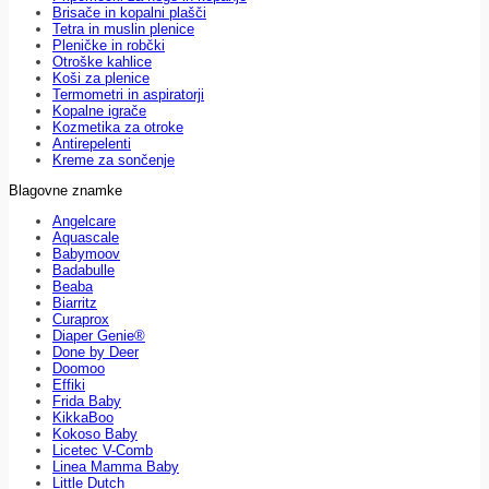
Brisače in kopalni plašči
Tetra in muslin plenice
Pleničke in robčki
Otroške kahlice
Koši za plenice
Termometri in aspiratorji
Kopalne igrače
Kozmetika za otroke
Antirepelenti
Kreme za sončenje
Blagovne znamke
Angelcare
Aquascale
Babymoov
Badabulle
Beaba
Biarritz
Curaprox
Diaper Genie®
Done by Deer
Doomoo
Effiki
Frida Baby
KikkaBoo
Kokoso Baby
Licetec V-Comb
Linea Mamma Baby
Little Dutch