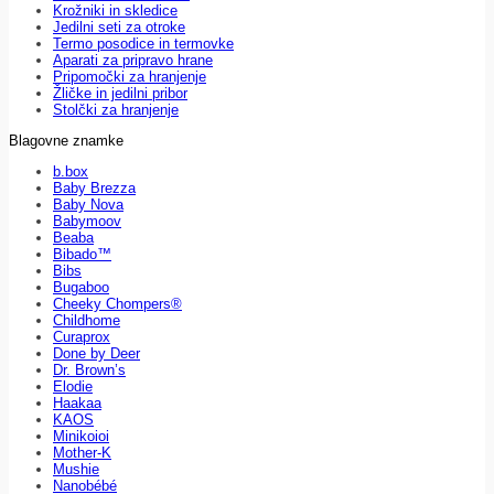
Krožniki in skledice
Jedilni seti za otroke
Termo posodice in termovke
Aparati za pripravo hrane
Pripomočki za hranjenje
Žličke in jedilni pribor
Stolčki za hranjenje
Blagovne znamke
b.box
Baby Brezza
Baby Nova
Babymoov
Beaba
Bibado™
Bibs
Bugaboo
Cheeky Chompers®
Childhome
Curaprox
Done by Deer
Dr. Brown’s
Elodie
Haakaa
KAOS
Minikoioi
Mother-K
Mushie
Nanobébé