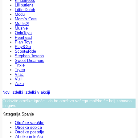
Kinderfeets
Lilliputiens
Little Dutch
Modu
Mom`s Care
Muffik®
Mushie
OplaToys
Pearhead
Plan Toys
Play&Go
Scoot&Ride
Stephen Joseph
Sweet Dreamers
Trixie
Tryco
Vilac
Vulli
Zazu
Novi izdelki
Izdelki v akciji
Čudovite otroške igrače - da bo otroštvo vašega malčka še bolj zabavno
in igrivo.
Kategorija Spanje
Otroške varuške
Otroška sobica
Otroške postelje
Zibelke in koški