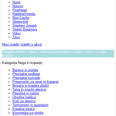
Nuna
Nuuroo
Pearhead
Rabbit&Friends
Red Castle
Sleepytroll
Stephen Joseph
Sweet Dreamers
Voksi
Zazu
Novi izdelki
Izdelki v akciji
Sanjske otroške sobice, čudovita posteljnina in spalne vreče za vaše
malčke.
Kategorija Nega in kopanje
Banjice in stojala
Previjalne podloge
Previjalne komode
Pripomočki za nego in kopanje
Brisače in kopalni plašči
Tetra in muslin plenice
Pleničke in robčki
Otroške kahlice
Koši za plenice
Termometri in aspiratorji
Kopalne igrače
Kozmetika za otroke