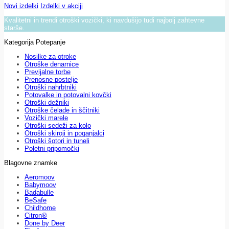
Novi izdelki
Izdelki v akciji
Kvalitetni in trendi otroški vozički, ki navdušijo tudi najbolj zahtevne
starše.
Kategorija Potepanje
Nosilke za otroke
Otroške denarnice
Previjalne torbe
Prenosne postelje
Otroški nahrbtniki
Potovalke in potovalni kovčki
Otroški dežniki
Otroške čelade in ščitniki
Vozički marele
Otroški sedeži za kolo
Otroški skiroji in poganjalci
Otroški šotori in tuneli
Poletni pripomočki
Blagovne znamke
Aeromoov
Babymoov
Badabulle
BeSafe
Childhome
Citron®
Done by Deer