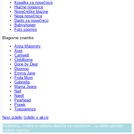
Kopalke za nosečnice
Hlačne nogavice
Nosečniške blazine
Nega nosečnice
Darilo za nosečnico
Babyshower
Foto spomini
Blagovne znamke
Anita Maternity
Avet
Carriwell
Childhome
Done by Deer
Doomoo
Emma Jane
Frida Mom
Gabriella
Mama Jeans
Naif
Najell
Pearhead
Popek
Trasparenze
Novi izdelki
Izdelki v akciji
Kvalitetna, modna in udobna oblačila za nosečnice - za dobro počutje
bodoče mamice.