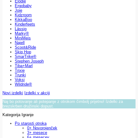
Elodie
Ergobaby
Joie
Kidzroom
KikkaBoo
Kinderfeets
Lässig
Marky®
MiniMeis
Najell
Scoot&Ride
Skip Hop
SmarTrike®
Stephen Joseph
Tiba+Marl
Trixie
Trunki
Voksi
Wildride®
Novi izdelki
Izdelki v akciji
Naj bo potovanje ali potepanje z otrokom čimbolj prijetno! Izdelki za
brezskrben družinski dopust.
Kategorija Igranje
Po starosti otroka
0+ Novorojenček
3+ mesece
6+ mesecev