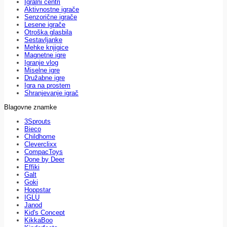
Igralni centri
Aktivnostne igrače
Senzorične igrače
Lesene igrače
Otroška glasbila
Sestavljanke
Mehke knjigice
Magnetne igre
Igranje vlog
Miselne igre
Družabne igre
Igra na prostem
Shranjevanje igrač
Blagovne znamke
3Sprouts
Bieco
Childhome
Cleverclixx
CompacToys
Done by Deer
Effiki
Galt
Goki
Hoppstar
IGLU
Janod
Kid's Concept
KikkaBoo