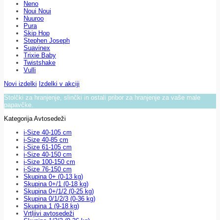
Neno
Noui Noui
Nuuroo
Pura
Skip Hop
Stephen Joseph
Suavinex
Trixie Baby
Twistshake
Vulli
Novi izdelki
Izdelki v akciji
Stolčki za hranjenje, slinčki in ostali pribor za hranjenje za vaše male
papavčke.
Kategorija Avtosedeži
i-Size 40-105 cm
i-Size 40-85 cm
i-Size 61-105 cm
i-Size 40-150 cm
i-Size 100-150 cm
i-Size 76-150 cm
Skupina 0+ (0-13 kg)
Skupina 0+/1 (0-18 kg)
Skupina 0+/1/2 (0-25 kg)
Skupina 0/1/2/3 (0-36 kg)
Skupina 1 (9-18 kg)
Vrtljivi avtosedeži