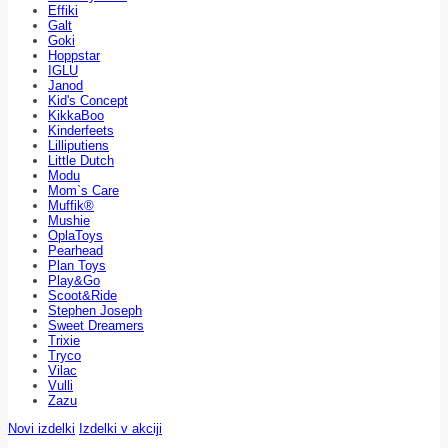
Effiki
Galt
Goki
Hoppstar
IGLU
Janod
Kid's Concept
KikkaBoo
Kinderfeets
Lilliputiens
Little Dutch
Modu
Mom`s Care
Muffik®
Mushie
OplaToys
Pearhead
Plan Toys
Play&Go
Scoot&Ride
Stephen Joseph
Sweet Dreamers
Trixie
Tryco
Vilac
Vulli
Zazu
Novi izdelki
Izdelki v akciji