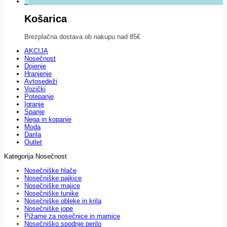
0
Košarica
Brezplačna dostava ob nakupu nad 85€
AKCIJA
Nosečnost
Dojenje
Hranjenje
Avtosedeži
Vozički
Potepanje
Igranje
Spanje
Nega in kopanje
Moda
Darila
Outlet
Kategorija Nosečnost
Nosečniške hlače
Nosečniške pajkice
Nosečniške majice
Nosečniške tunike
Nosečniške obleke in krila
Nosečniške jope
Pižame za nosečnice in mamice
Nosečniško spodnje perilo