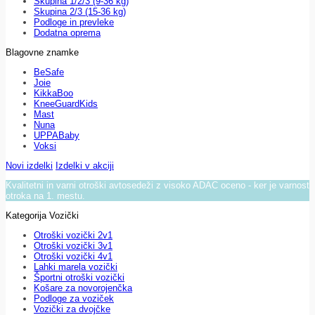
Skupina 1/2/3 (9-36 kg)
Skupina 2/3 (15-36 kg)
Podloge in prevleke
Dodatna oprema
Blagovne znamke
BeSafe
Joie
KikkaBoo
KneeGuardKids
Mast
Nuna
UPPABaby
Voksi
Novi izdelki
Izdelki v akciji
Kvalitetni in varni otroški avtosedeži z visoko ADAC oceno - ker je varnost
otroka na 1. mestu.
Kategorija Vozički
Otroški vozički 2v1
Otroški vozički 3v1
Otroški vozički 4v1
Lahki marela vozički
Športni otroški vozički
Košare za novorojenčka
Podloge za voziček
Vozički za dvojčke