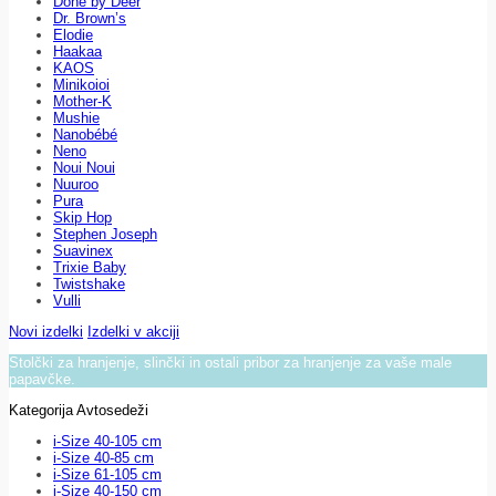
Done by Deer
Dr. Brown’s
Elodie
Haakaa
KAOS
Minikoioi
Mother-K
Mushie
Nanobébé
Neno
Noui Noui
Nuuroo
Pura
Skip Hop
Stephen Joseph
Suavinex
Trixie Baby
Twistshake
Vulli
Novi izdelki
Izdelki v akciji
Stolčki za hranjenje, slinčki in ostali pribor za hranjenje za vaše male
papavčke.
Kategorija Avtosedeži
i-Size 40-105 cm
i-Size 40-85 cm
i-Size 61-105 cm
i-Size 40-150 cm