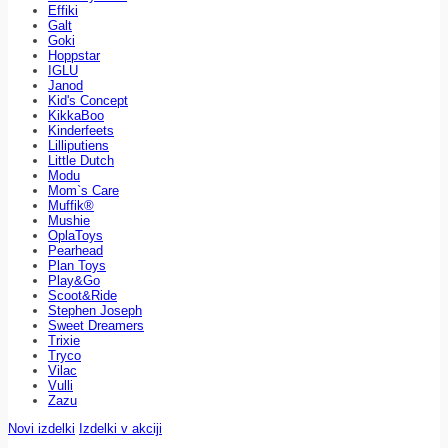
Effiki
Galt
Goki
Hoppstar
IGLU
Janod
Kid's Concept
KikkaBoo
Kinderfeets
Lilliputiens
Little Dutch
Modu
Mom`s Care
Muffik®
Mushie
OplaToys
Pearhead
Plan Toys
Play&Go
Scoot&Ride
Stephen Joseph
Sweet Dreamers
Trixie
Tryco
Vilac
Vulli
Zazu
Novi izdelki
Izdelki v akciji