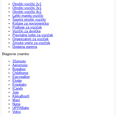
Otroški vozički 2v1
Otroški vozički 3v1
Otroški vozički 4v1
Lahki marela vozički
Športni otroški vozički
Košare za novorojenčka
Podloge za voziček
Vozički za dvojčke
Previjalne torbe za voziček
Organizatorji za voziček
Zimske vreče za voziček
Dodatna oprema
Blagovne znamke
3Sprouts
Aeromoov
Bugaboo
Childhome
Easywalker
Elodie
Ergobaby
ICandy
Joie
KikkaBoo®
Mast
Nuna
UPPABaby
Voksi