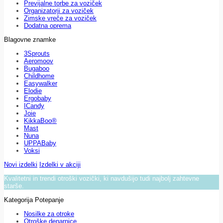
Previjalne torbe za voziček
Organizatorji za voziček
Zimske vreče za voziček
Dodatna oprema
Blagovne znamke
3Sprouts
Aeromoov
Bugaboo
Childhome
Easywalker
Elodie
Ergobaby
ICandy
Joie
KikkaBoo®
Mast
Nuna
UPPABaby
Voksi
Novi izdelki
Izdelki v akciji
Kvalitetni in trendi otroški vozički, ki navdušijo tudi najbolj zahtevne
starše.
Kategorija Potepanje
Nosilke za otroke
Otroške denarnice