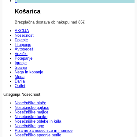
0
Košarica
Brezplačna dostava ob nakupu nad 85€
AKCIJA
Nosečnost
Dojenje
Hranjenje
Avtosedeži
Vozički
Potepanje
Igranje
Spanje
Nega in kopanje
Moda
Darila
Outlet
Kategorija Nosečnost
Nosečniške hlače
Nosečniške pajkice
Nosečniške majice
Nosečniške tunike
Nosečniške obleke in krila
Nosečniške jope
Pižame za nosečnice in mamice
Nosečniško spodnje perilo