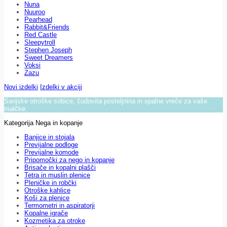
Nuna
Nuuroo
Pearhead
Rabbit&Friends
Red Castle
Sleepytroll
Stephen Joseph
Sweet Dreamers
Voksi
Zazu
Novi izdelki
Izdelki v akciji
Sanjske otroške sobice, čudovita posteljnina in spalne vreče za vaše
malčke.
Kategorija Nega in kopanje
Banjice in stojala
Previjalne podloge
Previjalne komode
Pripomočki za nego in kopanje
Brisače in kopalni plašči
Tetra in muslin plenice
Pleničke in robčki
Otroške kahlice
Koši za plenice
Termometri in aspiratorji
Kopalne igrače
Kozmetika za otroke