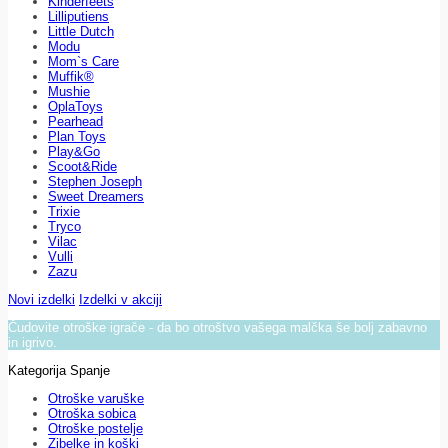
Kinderfeets
Lilliputiens
Little Dutch
Modu
Mom`s Care
Muffik®
Mushie
OplaToys
Pearhead
Plan Toys
Play&Go
Scoot&Ride
Stephen Joseph
Sweet Dreamers
Trixie
Tryco
Vilac
Vulli
Zazu
Novi izdelki
Izdelki v akciji
Čudovite otroške igrače - da bo otroštvo vašega malčka še bolj zabavno
in igrivo.
Kategorija Spanje
Otroške varuške
Otroška sobica
Otroške postelje
Zibelke in koški