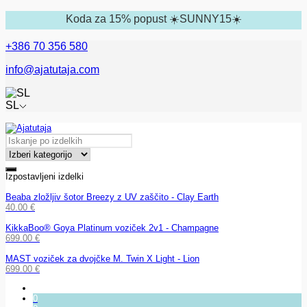
Koda za 15% popust ☀️SUNNY15☀️
+386 70 356 580
info@ajatutaja.com
SL
Izpostavljeni izdelki
Beaba zložljiv šotor Breezy z UV zaščito - Clay Earth
40.00
€
KikkaBoo® Goya Platinum voziček 2v1 - Champagne
699.00
€
MAST voziček za dvojčke M. Twin X Light - Lion
699.00
€
0