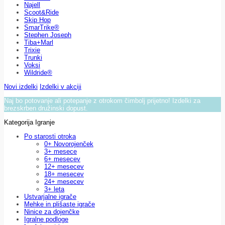
Najell
Scoot&Ride
Skip Hop
SmarTrike®
Stephen Joseph
Tiba+Marl
Trixie
Trunki
Voksi
Wildride®
Novi izdelki
Izdelki v akciji
Naj bo potovanje ali potepanje z otrokom čimbolj prijetno! Izdelki za
brezskrben družinski dopust.
Kategorija Igranje
Po starosti otroka
0+ Novorojenček
3+ mesece
6+ mesecev
12+ mesecev
18+ mesecev
24+ mesecev
3+ leta
Ustvarjalne igrače
Mehke in plišaste igrače
Ninice za dojenčke
Igralne podloge