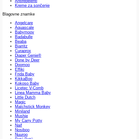
Antirepelenti
Kreme za sončenje
Blagovne znamke
Angelcare
Aquascale
Babymoov
Badabulle
Beaba
Biarritz
Curaprox
Diaper Genie®
Done by Deer
Doomoo
Effiki
Frida Baby
KikkaBoo
Kokoso Baby
Licetec V-Comb
Linea Mamma Baby
Little Dutch
Magic
Matchstick Monkey
Miniland
Mushie
My Carry Potty
Naif
Nosiboo
Nuuroo