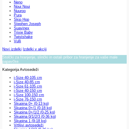
Neno
Noui Noui
Nuuroo
Pura
Skip Hop
Stephen Joseph
Suavinex
Trixie Baby
Twistshake
Vulli
Novi izdelki
Izdelki v akciji
Stolčki za hranjenje, slinčki in ostali pribor za hranjenje za vaše male
papavčke.
Kategorija Avtosedeži
i-Size 40-105 cm
i-Size 40-85 cm
i-Size 61-105 cm
i-Size 40-150 cm
i-Size 100-150 cm
i-Size 76-150 cm
Skupina 0+ (0-13 kg)
Skupina 0+/1 (0-18 kg)
Skupina 0+/1/2 (0-25 kg)
Skupina 0/1/2/3 (0-36 kg)
Skupina 1 (9-18 kg)
Vrtljivi avtosedeži