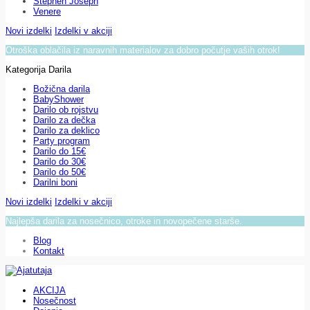
Stephen Joseph
Venere
Novi izdelki
Izdelki v akciji
Otroška oblačila iz naravnih materialov za dobro počutje vaših otrok!
Kategorija Darila
Božična darila
BabyShower
Darilo ob rojstvu
Darilo za dečka
Darilo za deklico
Party program
Darilo do 15€
Darilo do 30€
Darilo do 50€
Darilni boni
Novi izdelki
Izdelki v akciji
Najlepša darila za nosečnico, otroke in novopečene starše.
Blog
Kontakt
AKCIJA
Nosečnost