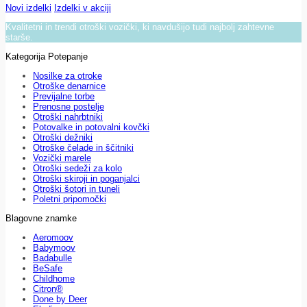
Novi izdelki
Izdelki v akciji
Kvalitetni in trendi otroški vozički, ki navdušijo tudi najbolj zahtevne
starše.
Kategorija Potepanje
Nosilke za otroke
Otroške denarnice
Previjalne torbe
Prenosne postelje
Otroški nahrbtniki
Potovalke in potovalni kovčki
Otroški dežniki
Otroške čelade in ščitniki
Vozički marele
Otroški sedeži za kolo
Otroški skiroji in poganjalci
Otroški šotori in tuneli
Poletni pripomočki
Blagovne znamke
Aeromoov
Babymoov
Badabulle
BeSafe
Childhome
Citron®
Done by Deer