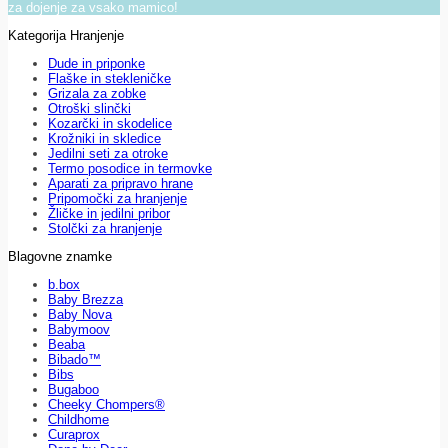
za dojenje za vsako mamico!
Kategorija Hranjenje
Dude in priponke
Flaške in stekleničke
Grizala za zobke
Otroški slinčki
Kozarčki in skodelice
Krožniki in skledice
Jedilni seti za otroke
Termo posodice in termovke
Aparati za pripravo hrane
Pripomočki za hranjenje
Žličke in jedilni pribor
Stolčki za hranjenje
Blagovne znamke
b.box
Baby Brezza
Baby Nova
Babymoov
Beaba
Bibado™
Bibs
Bugaboo
Cheeky Chompers®
Childhome
Curaprox