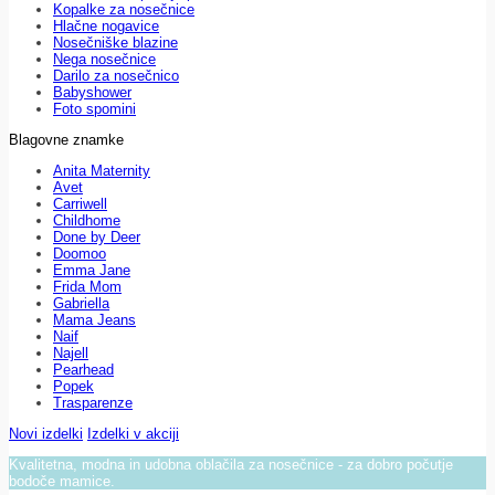
Kopalke za nosečnice
Hlačne nogavice
Nosečniške blazine
Nega nosečnice
Darilo za nosečnico
Babyshower
Foto spomini
Blagovne znamke
Anita Maternity
Avet
Carriwell
Childhome
Done by Deer
Doomoo
Emma Jane
Frida Mom
Gabriella
Mama Jeans
Naif
Najell
Pearhead
Popek
Trasparenze
Novi izdelki
Izdelki v akciji
Kvalitetna, modna in udobna oblačila za nosečnice - za dobro počutje
bodoče mamice.