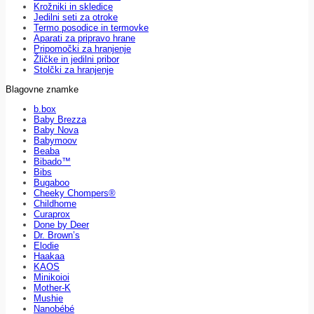
Krožniki in skledice
Jedilni seti za otroke
Termo posodice in termovke
Aparati za pripravo hrane
Pripomočki za hranjenje
Žličke in jedilni pribor
Stolčki za hranjenje
Blagovne znamke
b.box
Baby Brezza
Baby Nova
Babymoov
Beaba
Bibado™
Bibs
Bugaboo
Cheeky Chompers®
Childhome
Curaprox
Done by Deer
Dr. Brown’s
Elodie
Haakaa
KAOS
Minikoioi
Mother-K
Mushie
Nanobébé