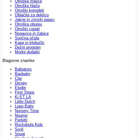
Otroške majice
Otroške hlače
Otroški kompleti
Oblačila za deklico
Jakne in zimski pajaci
Otroška obutev
Otroški copati
Nogavice in žabice
Sončna očala
Kape in klobučki
Dežni program
Modni dodatki
Blagovne znamke
Babiators
Baobaby
Clar
Disney
Elodie
First Steps
Ki ET LA
Little Dutch
Lupo Baby
Nursery Time
Nuuroo
Perletti
Rockahula Kids
Sivili
Snugi