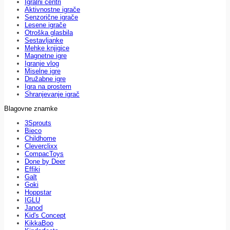
Igralni centri
Aktivnostne igrače
Senzorične igrače
Lesene igrače
Otroška glasbila
Sestavljanke
Mehke knjigice
Magnetne igre
Igranje vlog
Miselne igre
Družabne igre
Igra na prostem
Shranjevanje igrač
Blagovne znamke
3Sprouts
Bieco
Childhome
Cleverclixx
CompacToys
Done by Deer
Effiki
Galt
Goki
Hoppstar
IGLU
Janod
Kid's Concept
KikkaBoo