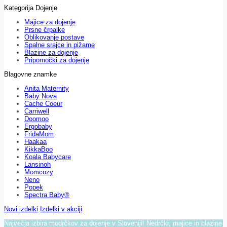
Kategorija Dojenje
Majice za dojenje
Prsne črpalke
Oblikovanje postave
Spalne srajce in pižame
Blazine za dojenje
Pripomočki za dojenje
Blagovne znamke
Anita Maternity
Baby Nova
Cache Coeur
Carriwell
Doomoo
Ergobaby
FridaMom
Haakaa
KikkaBoo
Koala Babycare
Lansinoh
Momcozy
Neno
Popek
Spectra Baby®
Novi izdelki
Izdelki v akciji
Največja izbira modrčkov za dojenje v Sloveniji! Nedrčki, majice in blazine