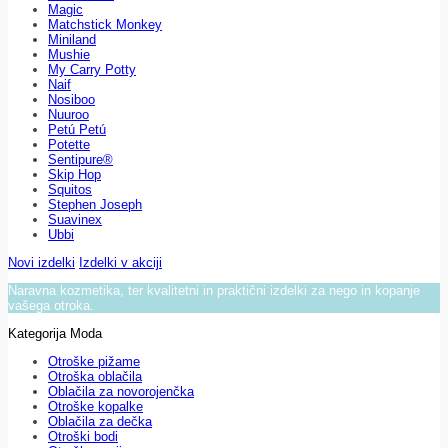
Magic
Matchstick Monkey
Miniland
Mushie
My Carry Potty
Naif
Nosiboo
Nuuroo
Petú Petú
Potette
Sentipure®
Skip Hop
Squitos
Stephen Joseph
Suavinex
Ubbi
Novi izdelki
Izdelki v akciji
Naravna kozmetika, ter kvalitetni in praktični izdelki za nego in kopanje
vašega otroka.
Kategorija Moda
Otroške pižame
Otroška oblačila
Oblačila za novorojenčka
Otroške kopalke
Oblačila za dečka
Otroški bodi