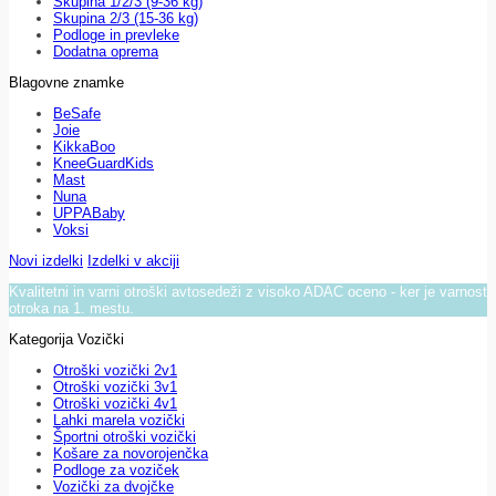
Skupina 1/2/3 (9-36 kg)
Skupina 2/3 (15-36 kg)
Podloge in prevleke
Dodatna oprema
Blagovne znamke
BeSafe
Joie
KikkaBoo
KneeGuardKids
Mast
Nuna
UPPABaby
Voksi
Novi izdelki
Izdelki v akciji
Kvalitetni in varni otroški avtosedeži z visoko ADAC oceno - ker je varnost
otroka na 1. mestu.
Kategorija Vozički
Otroški vozički 2v1
Otroški vozički 3v1
Otroški vozički 4v1
Lahki marela vozički
Športni otroški vozički
Košare za novorojenčka
Podloge za voziček
Vozički za dvojčke