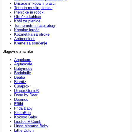
Brisače in kopalni plašči
Tetra in muslin plenice
Pleničke in robčki
Otroške kahlice
Koši za plenice
Termometri in aspiratorji
Kopalne igrače
Kozmetika za otroke
Antirepelenti
Kreme za sončenje
Blagovne znamke
Angelcare
Aquascale
Babymoov
Badabulle
Beaba
Biarritz
Curaprox
Diaper Genie®
Done by Deer
Doomoo
Effiki
Frida Baby
KikkaBoo
Kokoso Baby
Licetec V-Comb
Linea Mamma Baby
Little Dutch