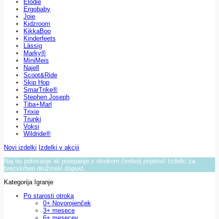
Elodie
Ergobaby
Joie
Kidzroom
KikkaBoo
Kinderfeets
Lässig
Marky®
MiniMeis
Najell
Scoot&Ride
Skip Hop
SmarTrike®
Stephen Joseph
Tiba+Marl
Trixie
Trunki
Voksi
Wildride®
Novi izdelki
Izdelki v akciji
Naj bo potovanje ali potepanje z otrokom čimbolj prijetno! Izdelki za
brezskrben družinski dopust.
Kategorija Igranje
Po starosti otroka
0+ Novorojenček
3+ mesece
6+ mesecev