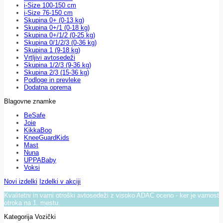
i-Size 100-150 cm
i-Size 76-150 cm
Skupina 0+ (0-13 kg)
Skupina 0+/1 (0-18 kg)
Skupina 0+/1/2 (0-25 kg)
Skupina 0/1/2/3 (0-36 kg)
Skupina 1 (9-18 kg)
Vrtljivi avtosedeži
Skupina 1/2/3 (9-36 kg)
Skupina 2/3 (15-36 kg)
Podloge in prevleke
Dodatna oprema
Blagovne znamke
BeSafe
Joie
KikkaBoo
KneeGuardKids
Mast
Nuna
UPPABaby
Voksi
Novi izdelki
Izdelki v akciji
Kvalitetni in varni otroški avtosedeži z visoko ADAC oceno - ker je varnost
otroka na 1. mestu.
Kategorija Vozički