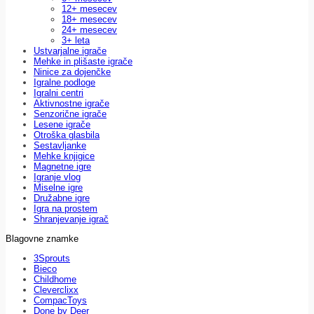
12+ mesecev
18+ mesecev
24+ mesecev
3+ leta
Ustvarjalne igrače
Mehke in plišaste igrače
Ninice za dojenčke
Igralne podloge
Igralni centri
Aktivnostne igrače
Senzorične igrače
Lesene igrače
Otroška glasbila
Sestavljanke
Mehke knjigice
Magnetne igre
Igranje vlog
Miselne igre
Družabne igre
Igra na prostem
Shranjevanje igrač
Blagovne znamke
3Sprouts
Bieco
Childhome
Cleverclixx
CompacToys
Done by Deer