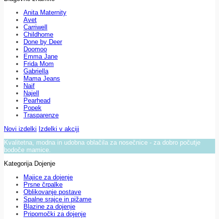
Anita Maternity
Avet
Carriwell
Childhome
Done by Deer
Doomoo
Emma Jane
Frida Mom
Gabriella
Mama Jeans
Naif
Najell
Pearhead
Popek
Trasparenze
Novi izdelki
Izdelki v akciji
Kvalitetna, modna in udobna oblačila za nosečnice - za dobro počutje
bodoče mamice.
Kategorija Dojenje
Majice za dojenje
Prsne črpalke
Oblikovanje postave
Spalne srajce in pižame
Blazine za dojenje
Pripomočki za dojenje