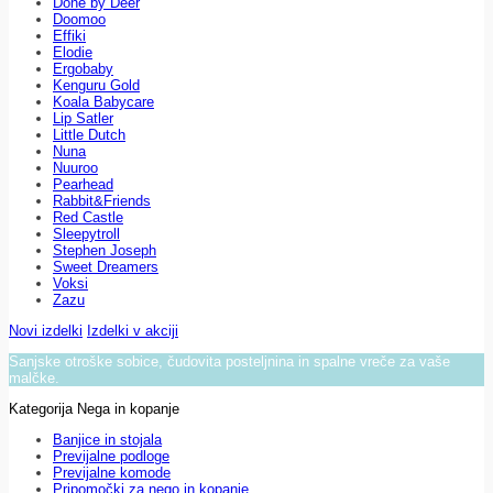
Done by Deer
Doomoo
Effiki
Elodie
Ergobaby
Kenguru Gold
Koala Babycare
Lip Satler
Little Dutch
Nuna
Nuuroo
Pearhead
Rabbit&Friends
Red Castle
Sleepytroll
Stephen Joseph
Sweet Dreamers
Voksi
Zazu
Novi izdelki
Izdelki v akciji
Sanjske otroške sobice, čudovita posteljnina in spalne vreče za vaše
malčke.
Kategorija Nega in kopanje
Banjice in stojala
Previjalne podloge
Previjalne komode
Pripomočki za nego in kopanje