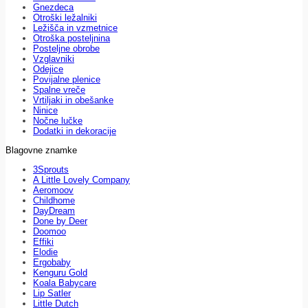
Gnezdeca
Otroški ležalniki
Ležišča in vzmetnice
Otroška posteljnina
Posteljne obrobe
Vzglavniki
Odejice
Povijalne plenice
Spalne vreče
Vrtiljaki in obešanke
Ninice
Nočne lučke
Dodatki in dekoracije
Blagovne znamke
3Sprouts
A Little Lovely Company
Aeromoov
Childhome
DayDream
Done by Deer
Doomoo
Effiki
Elodie
Ergobaby
Kenguru Gold
Koala Babycare
Lip Satler
Little Dutch