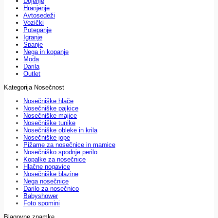
Dojenje
Hranjenje
Avtosedeži
Vozički
Potepanje
Igranje
Spanje
Nega in kopanje
Moda
Darila
Outlet
Kategorija Nosečnost
Nosečniške hlače
Nosečniške pajkice
Nosečniške majice
Nosečniške tunike
Nosečniške obleke in krila
Nosečniške jope
Pižame za nosečnice in mamice
Nosečniško spodnje perilo
Kopalke za nosečnice
Hlačne nogavice
Nosečniške blazine
Nega nosečnice
Darilo za nosečnico
Babyshower
Foto spomini
Blagovne znamke