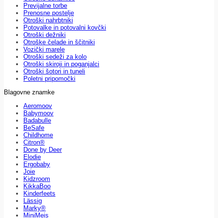
Previjalne torbe
Prenosne postelje
Otroški nahrbtniki
Potovalke in potovalni kovčki
Otroški dežniki
Otroške čelade in ščitniki
Vozički marele
Otroški sedeži za kolo
Otroški skiroji in poganjalci
Otroški šotori in tuneli
Poletni pripomočki
Blagovne znamke
Aeromoov
Babymoov
Badabulle
BeSafe
Childhome
Citron®
Done by Deer
Elodie
Ergobaby
Joie
Kidzroom
KikkaBoo
Kinderfeets
Lässig
Marky®
MiniMeis