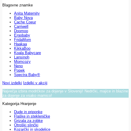
Blagovne znamke
Anita Maternity
Baby Nova
Cache Coeur
Carriwell
Doomoo
Ergobaby
FridaMom
Haakaa
KikkaBoo
Koala Babycare
Lansinoh
Momcozy
Neno
Popek
Spectra Baby®
Novi izdelki
Izdelki v akciji
Največja izbira modrčkov za dojenje v Sloveniji! Nedrčki, majice in blazine
za dojenje za vsako mamico!
Kategorija Hranjenje
Dude in priponke
Flaške in stekleničke
Grizala za zobke
Otroški slinčki
Kozarčki in skodelice