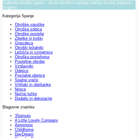
Čudovite otroške igrače - da bo otroštvo vašega malčka še bolj zabavno
in igrivo.
Kategorija Spanje
Otroške varuške
Otroška sobica
Otroške postelje
Zibelke in koški
Gnezdeca
Otroški ležalniki
Ležišča in vzmetnice
Otroška posteljnina
Posteljne obrobe
Vzglavniki
Odejice
Povijalne plenice
Spalne vreče
Vrtiljaki in obešanke
Ninice
Nočne lučke
Dodatki in dekoracije
Blagovne znamke
3Sprouts
A Little Lovely Company
Aeromoov
Childhome
DayDream