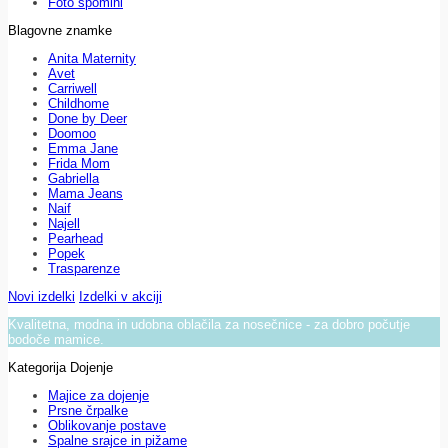
Foto spomini
Blagovne znamke
Anita Maternity
Avet
Carriwell
Childhome
Done by Deer
Doomoo
Emma Jane
Frida Mom
Gabriella
Mama Jeans
Naif
Najell
Pearhead
Popek
Trasparenze
Novi izdelki
Izdelki v akciji
Kvalitetna, modna in udobna oblačila za nosečnice - za dobro počutje
bodoče mamice.
Kategorija Dojenje
Majice za dojenje
Prsne črpalke
Oblikovanje postave
Spalne srajce in pižame