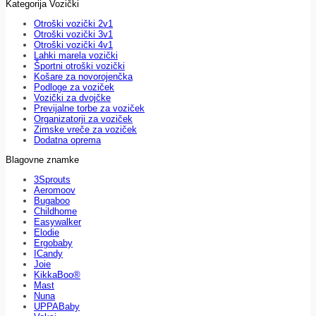
Kategorija Vozički
Otroški vozički 2v1
Otroški vozički 3v1
Otroški vozički 4v1
Lahki marela vozički
Športni otroški vozički
Košare za novorojenčka
Podloge za voziček
Vozički za dvojčke
Previjalne torbe za voziček
Organizatorji za voziček
Zimske vreče za voziček
Dodatna oprema
Blagovne znamke
3Sprouts
Aeromoov
Bugaboo
Childhome
Easywalker
Elodie
Ergobaby
ICandy
Joie
KikkaBoo®
Mast
Nuna
UPPABaby