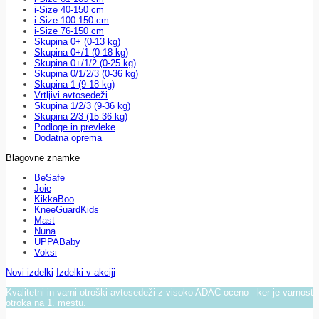
i-Size 40-150 cm
i-Size 100-150 cm
i-Size 76-150 cm
Skupina 0+ (0-13 kg)
Skupina 0+/1 (0-18 kg)
Skupina 0+/1/2 (0-25 kg)
Skupina 0/1/2/3 (0-36 kg)
Skupina 1 (9-18 kg)
Vrtljivi avtosedeži
Skupina 1/2/3 (9-36 kg)
Skupina 2/3 (15-36 kg)
Podloge in prevleke
Dodatna oprema
Blagovne znamke
BeSafe
Joie
KikkaBoo
KneeGuardKids
Mast
Nuna
UPPABaby
Voksi
Novi izdelki
Izdelki v akciji
Kvalitetni in varni otroški avtosedeži z visoko ADAC oceno - ker je varnost
otroka na 1. mestu.