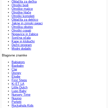
Oblačila za dečka
Otroški bodi
Otroške majice
Otroške hlače
Otroški kompleti
Oblačila za deklico
Jakne in zimski pajaci
Otroška obutev
Otroški copati
Nogavice in žabice
Sončna očala
Kape in klobučki
Dežni program
Modni dodatki
Blagovne znamke
Babiators
Baobaby
Clar
Disney
Elodie
First Steps
Ki ET LA
Little Dutch
Lupo Baby
Nursery Time
Nuuroo
Perletti
Rockahula Kids