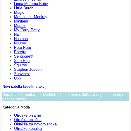
Linea Mamma Baby
Little Dutch
Magic
Matchstick Monkey
Miniland
Mushie
My Carry Potty
Naif
Nosiboo
Nuuroo
Petú Petú
Potette
Sentipure®
Skip Hop
Squitos
Stephen Joseph
Suavinex
Ubbi
Novi izdelki
Izdelki v akciji
Naravna kozmetika, ter kvalitetni in praktični izdelki za nego in kopanje
vašega otroka.
Kategorija Moda
Otroške pižame
Otroška oblačila
Oblačila za novorojenčka
Otroške kopalke