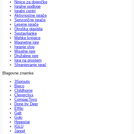
Ninice za dojenčke
Igralne podloge
Igralni centri
Aktivnostne igrače
Senzorične igrače
Lesene igrače
Otroška glasbila
Sestavljanke
Mehke knjigice
Magnetne igre
Igranje vlog
Miselne igre
Družabne igre
Igra na prostem
Shranjevanje igrač
Blagovne znamke
3Sprouts
Bieco
Childhome
Cleverclixx
CompacToys
Done by Deer
Effiki
Galt
Goki
Hoppstar
IGLU
Janod