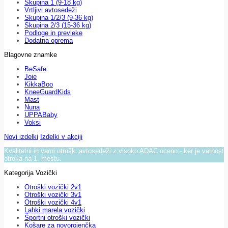
Skupina 1 (9-18 kg)
Vrtljivi avtosedeži
Skupina 1/2/3 (9-36 kg)
Skupina 2/3 (15-36 kg)
Podloge in prevleke
Dodatna oprema
Blagovne znamke
BeSafe
Joie
KikkaBoo
KneeGuardKids
Mast
Nuna
UPPABaby
Voksi
Novi izdelki
Izdelki v akciji
Kvalitetni in varni otroški avtosedeži z visoko ADAC oceno - ker je varnost
otroka na 1. mestu.
Kategorija Vozički
Otroški vozički 2v1
Otroški vozički 3v1
Otroški vozički 4v1
Lahki marela vozički
Športni otroški vozički
Košare za novorojenčka