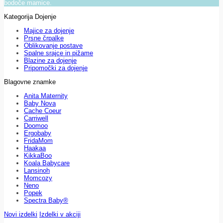
bodoče mamice.
Kategorija Dojenje
Majice za dojenje
Prsne črpalke
Oblikovanje postave
Spalne srajce in pižame
Blazine za dojenje
Pripomočki za dojenje
Blagovne znamke
Anita Maternity
Baby Nova
Cache Coeur
Carriwell
Doomoo
Ergobaby
FridaMom
Haakaa
KikkaBoo
Koala Babycare
Lansinoh
Momcozy
Neno
Popek
Spectra Baby®
Novi izdelki
Izdelki v akciji