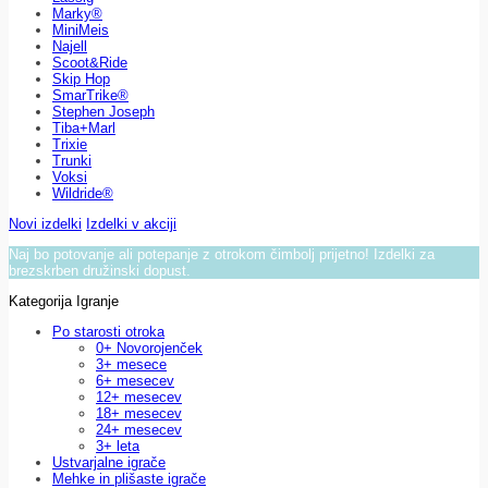
Marky®
MiniMeis
Najell
Scoot&Ride
Skip Hop
SmarTrike®
Stephen Joseph
Tiba+Marl
Trixie
Trunki
Voksi
Wildride®
Novi izdelki
Izdelki v akciji
Naj bo potovanje ali potepanje z otrokom čimbolj prijetno! Izdelki za
brezskrben družinski dopust.
Kategorija Igranje
Po starosti otroka
0+ Novorojenček
3+ mesece
6+ mesecev
12+ mesecev
18+ mesecev
24+ mesecev
3+ leta
Ustvarjalne igrače
Mehke in plišaste igrače