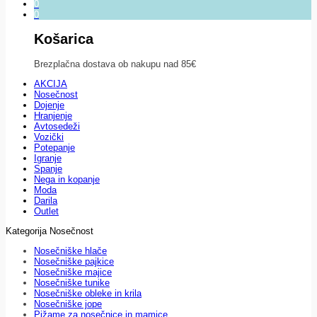
0
0
Košarica
Brezplačna dostava ob nakupu nad 85€
AKCIJA
Nosečnost
Dojenje
Hranjenje
Avtosedeži
Vozički
Potepanje
Igranje
Spanje
Nega in kopanje
Moda
Darila
Outlet
Kategorija Nosečnost
Nosečniške hlače
Nosečniške pajkice
Nosečniške majice
Nosečniške tunike
Nosečniške obleke in krila
Nosečniške jope
Pižame za nosečnice in mamice