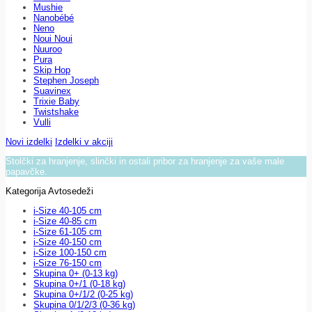
Mushie
Nanobébé
Neno
Noui Noui
Nuuroo
Pura
Skip Hop
Stephen Joseph
Suavinex
Trixie Baby
Twistshake
Vulli
Novi izdelki
Izdelki v akciji
Stolčki za hranjenje, slinčki in ostali pribor za hranjenje za vaše male
papavčke.
Kategorija Avtosedeži
i-Size 40-105 cm
i-Size 40-85 cm
i-Size 61-105 cm
i-Size 40-150 cm
i-Size 100-150 cm
i-Size 76-150 cm
Skupina 0+ (0-13 kg)
Skupina 0+/1 (0-18 kg)
Skupina 0+/1/2 (0-25 kg)
Skupina 0/1/2/3 (0-36 kg)