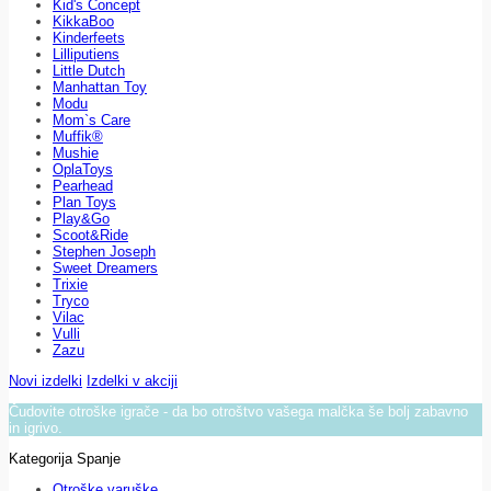
Kid's Concept
KikkaBoo
Kinderfeets
Lilliputiens
Little Dutch
Manhattan Toy
Modu
Mom`s Care
Muffik®
Mushie
OplaToys
Pearhead
Plan Toys
Play&Go
Scoot&Ride
Stephen Joseph
Sweet Dreamers
Trixie
Tryco
Vilac
Vulli
Zazu
Novi izdelki
Izdelki v akciji
Čudovite otroške igrače - da bo otroštvo vašega malčka še bolj zabavno
in igrivo.
Kategorija Spanje
Otroške varuške