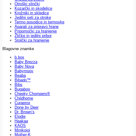
Otroški slinčki
Kozarčki in skodelice
Krožniki in skledice
Jedilni seti za otroke
Termo posodice in termovke
Aparati za pripravo hrane
Pripomočki za hranjenje
Žličke in jedilni pribor
Stolčki za hranjenje
Blagovne znamke
b.box
Baby Brezza
Baby Nova
Babymoov
Beaba
Bibado™
Bibs
Bugaboo
Cheeky Chompers®
Childhome
Curaprox
Done by Deer
Dr. Brown’s
Elodie
Haakaa
KAOS
Minikoioi
Mother-K