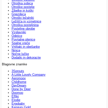
Otroška sobica
Otroške postelje
Zibelke in koški
Gnezdeca
Otroški ležalniki
Ležišča in vzmetnice
Otroška posteljnina
Posteljne obrobe
Vzglavniki
Odejice
Povijalne plenice
Spalne vreče
Vrtiljaki in obešanke
Ninice
Nočne lučke
Dodatki in dekoracije
Blagovne znamke
3Sprouts
A Little Lovely Company
Aeromoov
Childhome
DayDream
Done by Deer
Doomoo
Effiki
Elodie
Ergobaby
Kenguru Gold