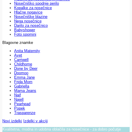
Nosečniško spodnje perilo
Kopalke za nosečnice
Hlačne nogavice
Nosečniške blazine
Nega nosečnice
Darilo za nosečnico
Babyshower
Foto spomini
Blagovne znamke
Anita Maternity
Avet
Carriwell
Childhome
Done by Deer
Doomoo
Emma Jane
Frida Mom
Gabriella
Mama Jeans
Naif
Najell
Pearhead
Popek
Trasparenze
Novi izdelki
Izdelki v akciji
Kvalitetna, modna in udobna oblačila za nosečnice - za dobro počutje