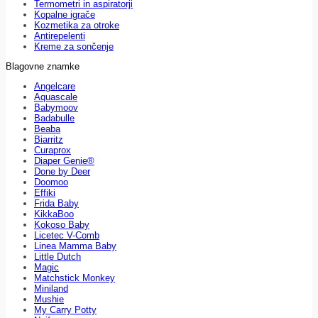
Termometri in aspiratorji
Kopalne igrače
Kozmetika za otroke
Antirepelenti
Kreme za sončenje
Blagovne znamke
Angelcare
Aquascale
Babymoov
Badabulle
Beaba
Biarritz
Curaprox
Diaper Genie®
Done by Deer
Doomoo
Effiki
Frida Baby
KikkaBoo
Kokoso Baby
Licetec V-Comb
Linea Mamma Baby
Little Dutch
Magic
Matchstick Monkey
Miniland
Mushie
My Carry Potty