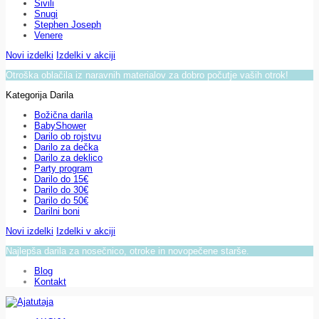
Sivili
Snugi
Stephen Joseph
Venere
Novi izdelki
Izdelki v akciji
Otroška oblačila iz naravnih materialov za dobro počutje vaših otrok!
Kategorija Darila
Božična darila
BabyShower
Darilo ob rojstvu
Darilo za dečka
Darilo za deklico
Party program
Darilo do 15€
Darilo do 30€
Darilo do 50€
Darilni boni
Novi izdelki
Izdelki v akciji
Najlepša darila za nosečnico, otroke in novopečene starše.
Blog
Kontakt