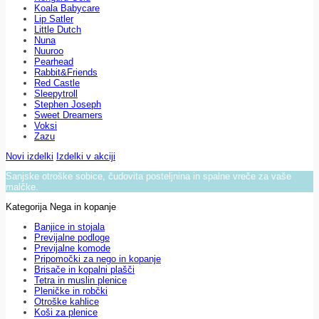
Koala Babycare
Lip Satler
Little Dutch
Nuna
Nuuroo
Pearhead
Rabbit&Friends
Red Castle
Sleepytroll
Stephen Joseph
Sweet Dreamers
Voksi
Zazu
Novi izdelki
Izdelki v akciji
Sanjske otroške sobice, čudovita posteljnina in spalne vreče za vaše
malčke.
Kategorija Nega in kopanje
Banjice in stojala
Previjalne podloge
Previjalne komode
Pripomočki za nego in kopanje
Brisače in kopalni plašči
Tetra in muslin plenice
Pleničke in robčki
Otroške kahlice
Koši za plenice