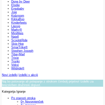
Done by Deer
Elodie
Ergobaby
Joie
Kidzroom
KikkaBoo
Kinderfeets
Lässig
Marky®
MiniMeis
Najell
Scoot&Ride
Skip Hop
SmarTrike®
Stephen Joseph
Tiba+Marl
Trixie
Trunki
Voksi
Wildride®
Novi izdelki
Izdelki v akciji
Naj bo potovanje ali potepanje z otrokom čimbolj prijetno! Izdelki za
brezskrben družinski dopust.
Kategorija Igranje
Po starosti otroka
0+ Novorojenček