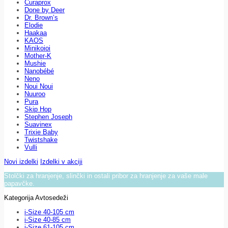
Curaprox
Done by Deer
Dr. Brown’s
Elodie
Haakaa
KAOS
Minikoioi
Mother-K
Mushie
Nanobébé
Neno
Noui Noui
Nuuroo
Pura
Skip Hop
Stephen Joseph
Suavinex
Trixie Baby
Twistshake
Vulli
Novi izdelki
Izdelki v akciji
Stolčki za hranjenje, slinčki in ostali pribor za hranjenje za vaše male
papavčke.
Kategorija Avtosedeži
i-Size 40-105 cm
i-Size 40-85 cm
i-Size 61-105 cm