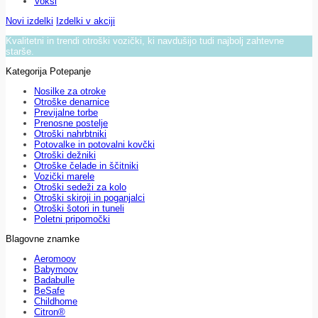
Voksi
Novi izdelki
Izdelki v akciji
Kvalitetni in trendi otroški vozički, ki navdušijo tudi najbolj zahtevne
starše.
Kategorija Potepanje
Nosilke za otroke
Otroške denarnice
Previjalne torbe
Prenosne postelje
Otroški nahrbtniki
Potovalke in potovalni kovčki
Otroški dežniki
Otroške čelade in ščitniki
Vozički marele
Otroški sedeži za kolo
Otroški skiroji in poganjalci
Otroški šotori in tuneli
Poletni pripomočki
Blagovne znamke
Aeromoov
Babymoov
Badabulle
BeSafe
Childhome
Citron®