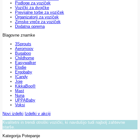
Podloge za voziček
Vozički za dvojčke
Previjalne torbe za voziček
Organizatorji za voziček
Zimske vreče za voziček
Dodatna oprema
Blagovne znamke
3Sprouts
Aeromoov
Bugaboo
Childhome
Easywalker
Elodie
Ergobaby
ICandy
Joie
KikkaBoo®
Mast
Nuna
UPPABaby
Voksi
Novi izdelki
Izdelki v akciji
Kvalitetni in trendi otroški vozički, ki navdušijo tudi najbolj zahtevne
starše.
Kategorija Potepanje