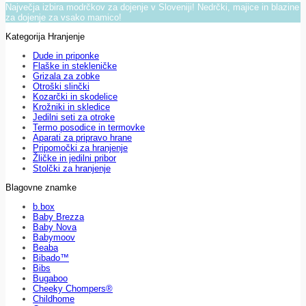
Največja izbira modrčkov za dojenje v Sloveniji! Nedrčki, majice in blazine
za dojenje za vsako mamico!
Kategorija Hranjenje
Dude in priponke
Flaške in stekleničke
Grizala za zobke
Otroški slinčki
Kozarčki in skodelice
Krožniki in skledice
Jedilni seti za otroke
Termo posodice in termovke
Aparati za pripravo hrane
Pripomočki za hranjenje
Žličke in jedilni pribor
Stolčki za hranjenje
Blagovne znamke
b.box
Baby Brezza
Baby Nova
Babymoov
Beaba
Bibado™
Bibs
Bugaboo
Cheeky Chompers®
Childhome