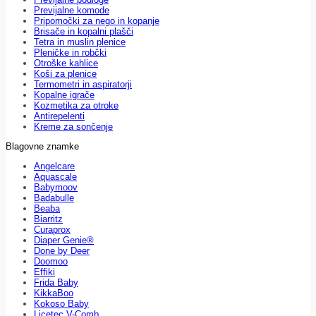
Previjalne komode
Pripomočki za nego in kopanje
Brisače in kopalni plašči
Tetra in muslin plenice
Pleničke in robčki
Otroške kahlice
Koši za plenice
Termometri in aspiratorji
Kopalne igrače
Kozmetika za otroke
Antirepelenti
Kreme za sončenje
Blagovne znamke
Angelcare
Aquascale
Babymoov
Badabulle
Beaba
Biarritz
Curaprox
Diaper Genie®
Done by Deer
Doomoo
Effiki
Frida Baby
KikkaBoo
Kokoso Baby
Licetec V-Comb