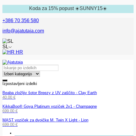
Koda za 15% popust ☀️SUNNY15☀️
+386 70 356 580
info@ajatutaja.com
SL
HR
Izpostavljeni izdelki
Beaba zložljiv šotor Breezy z UV zaščito - Clay Earth
40.00
€
KikkaBoo® Goya Platinum voziček 2v1 - Champagne
699.00
€
MAST voziček za dvojčke M. Twin X Light - Lion
699.00
€