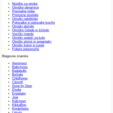
Nosilke za otroke
Otroške denarnice
Previjalne torbe
Prenosne postelje
Otroški nahrbtniki
Potovalke in potovalni kovčki
Otroški dežniki
Otroške čelade in ščitniki
Vozički marele
Otroški sedeži za kolo
Otroški skiroji in poganjalci
Otroški šotori in tuneli
Poletni pripomočki
Blagovne znamke
Aeromoov
Babymoov
Badabulle
BeSafe
Childhome
Citron®
Done by Deer
Elodie
Ergobaby
Joie
Kidzroom
KikkaBoo
Kinderfeets
Lässig