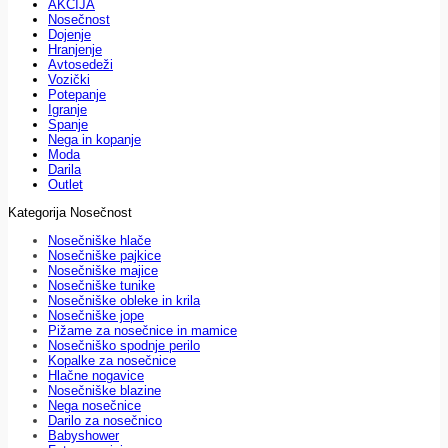
AKCIJA
Nosečnost
Dojenje
Hranjenje
Avtosedeži
Vozički
Potepanje
Igranje
Spanje
Nega in kopanje
Moda
Darila
Outlet
Kategorija Nosečnost
Nosečniške hlače
Nosečniške pajkice
Nosečniške majice
Nosečniške tunike
Nosečniške obleke in krila
Nosečniške jope
Pižame za nosečnice in mamice
Nosečniško spodnje perilo
Kopalke za nosečnice
Hlačne nogavice
Nosečniške blazine
Nega nosečnice
Darilo za nosečnico
Babyshower