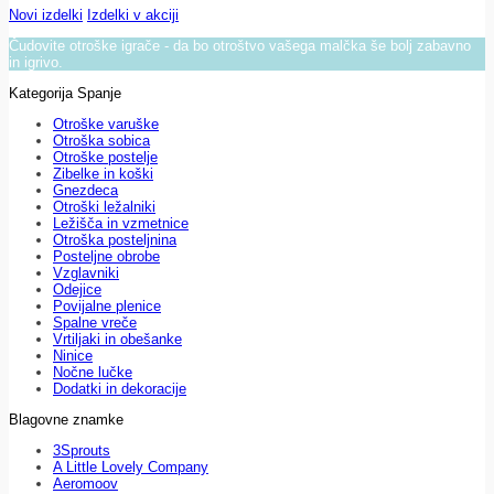
Novi izdelki
Izdelki v akciji
Čudovite otroške igrače - da bo otroštvo vašega malčka še bolj zabavno
in igrivo.
Kategorija Spanje
Otroške varuške
Otroška sobica
Otroške postelje
Zibelke in koški
Gnezdeca
Otroški ležalniki
Ležišča in vzmetnice
Otroška posteljnina
Posteljne obrobe
Vzglavniki
Odejice
Povijalne plenice
Spalne vreče
Vrtiljaki in obešanke
Ninice
Nočne lučke
Dodatki in dekoracije
Blagovne znamke
3Sprouts
A Little Lovely Company
Aeromoov