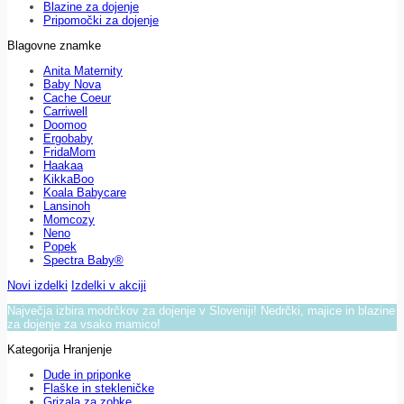
Blazine za dojenje
Pripomočki za dojenje
Blagovne znamke
Anita Maternity
Baby Nova
Cache Coeur
Carriwell
Doomoo
Ergobaby
FridaMom
Haakaa
KikkaBoo
Koala Babycare
Lansinoh
Momcozy
Neno
Popek
Spectra Baby®
Novi izdelki
Izdelki v akciji
Največja izbira modrčkov za dojenje v Sloveniji! Nedrčki, majice in blazine
za dojenje za vsako mamico!
Kategorija Hranjenje
Dude in priponke
Flaške in stekleničke
Grizala za zobke