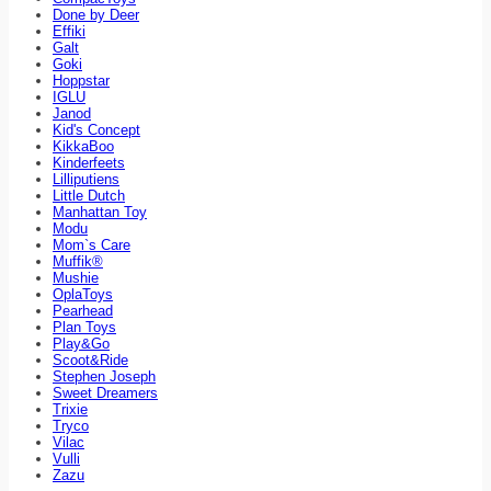
Done by Deer
Effiki
Galt
Goki
Hoppstar
IGLU
Janod
Kid's Concept
KikkaBoo
Kinderfeets
Lilliputiens
Little Dutch
Manhattan Toy
Modu
Mom`s Care
Muffik®
Mushie
OplaToys
Pearhead
Plan Toys
Play&Go
Scoot&Ride
Stephen Joseph
Sweet Dreamers
Trixie
Tryco
Vilac
Vulli
Zazu