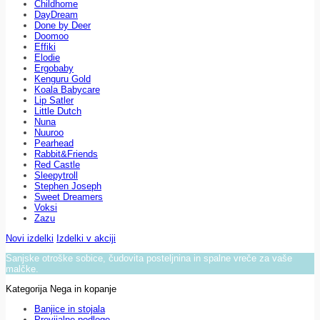
Childhome
DayDream
Done by Deer
Doomoo
Effiki
Elodie
Ergobaby
Kenguru Gold
Koala Babycare
Lip Satler
Little Dutch
Nuna
Nuuroo
Pearhead
Rabbit&Friends
Red Castle
Sleepytroll
Stephen Joseph
Sweet Dreamers
Voksi
Zazu
Novi izdelki
Izdelki v akciji
Sanjske otroške sobice, čudovita posteljnina in spalne vreče za vaše
malčke.
Kategorija Nega in kopanje
Banjice in stojala
Previjalne podloge