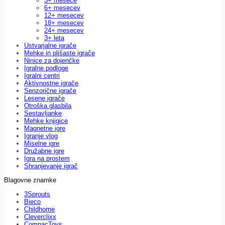
3+ mesece
6+ mesecev
12+ mesecev
18+ mesecev
24+ mesecev
3+ leta
Ustvarjalne igrače
Mehke in plišaste igrače
Ninice za dojenčke
Igralne podloge
Igralni centri
Aktivnostne igrače
Senzorične igrače
Lesene igrače
Otroška glasbila
Sestavljanke
Mehke knjigice
Magnetne igre
Igranje vlog
Miselne igre
Družabne igre
Igra na prostem
Shranjevanje igrač
Blagovne znamke
3Sprouts
Bieco
Childhome
Cleverclixx
CompacToys