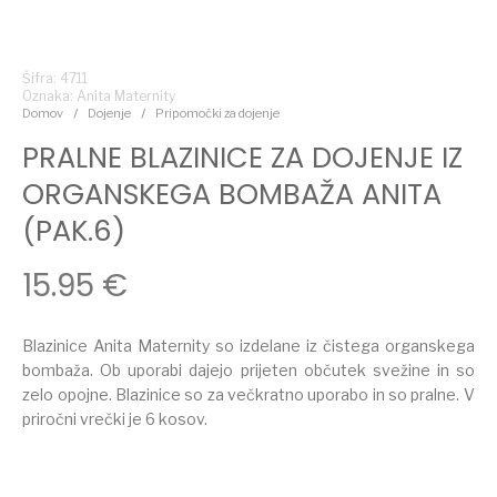
Šifra: 4711
Oznaka:
Anita Maternity
Domov
/
Dojenje
/
Pripomočki za dojenje
PRALNE BLAZINICE ZA DOJENJE IZ
ORGANSKEGA BOMBAŽA ANITA
(PAK.6)
15.95
€
Blazinice Anita Maternity so izdelane iz čistega organskega
bombaža. Ob uporabi dajejo prijeten občutek svežine in so
zelo opojne. Blazinice so za večkratno uporabo in so pralne. V
priročni vrečki je 6 kosov.