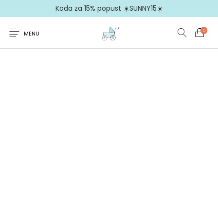
Koda za 15% popust ☀️SUNNY15☀️
0
MENU