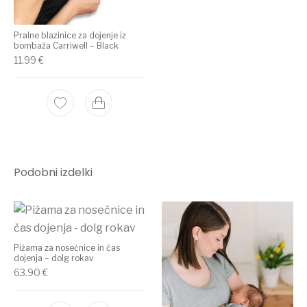
Pralne blazinice za dojenje iz
bombaža Carriwell – Black
11.99
€
Podobni izdelki
Pižama za nosečnice in čas
dojenja – dolg rokav
63.90
€