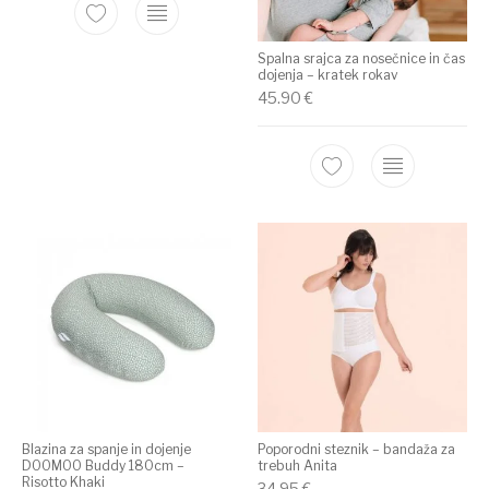
Spalna srajca za nosečnice in čas
dojenja – kratek rokav
45.90
€
Blazina za spanje in dojenje
Poporodni steznik – bandaža za
DOOMOO Buddy 180cm –
trebuh Anita
Risotto Khaki
34.95
€