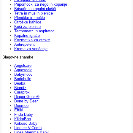
Pripomočki za nego in kopanje
Brisače in kopalni plašči
Tetra in muslin plenice
Pleničke in robčki
Otroške kahlice
Koši za plenice
Termometri in aspiratorji
Kopalne igrače
Kozmetika za otroke
Antirepelenti
Kreme za sončenje
Blagovne znamke
Angelcare
Aquascale
Babymoov
Badabulle
Beaba
Biarritz
Curaprox
Diaper Genie®
Done by Deer
Doomoo
Effiki
Frida Baby
KikkaBoo
Kokoso Baby
Licetec V-Comb
Linea Mamma Baby