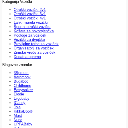
Kategorija Vozički
Otroški vozički 2v1
Otroški vozički 3v1
Otroški vozički 4v1
Lahki marela vozički
Športni otroški vozički
Košare za novorojenčka
Podloge za voziček
Vozički za dvojčke
Previjalne torbe za voziček
Organizatorji za voziček
Zimske vreče za voziček
Dodatna oprema
Blagovne znamke
3Sprouts
Aeromoov
Bugaboo
Childhome
Easywalker
Elodie
Ergobaby
ICandy
Joie
KikkaBoo®
Mast
Nuna
UPPABaby