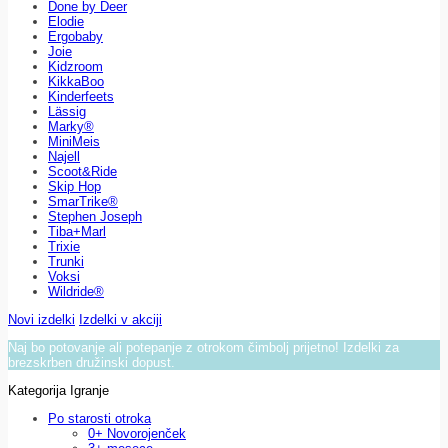
Done by Deer
Elodie
Ergobaby
Joie
Kidzroom
KikkaBoo
Kinderfeets
Lässig
Marky®
MiniMeis
Najell
Scoot&Ride
Skip Hop
SmarTrike®
Stephen Joseph
Tiba+Marl
Trixie
Trunki
Voksi
Wildride®
Novi izdelki
Izdelki v akciji
Naj bo potovanje ali potepanje z otrokom čimbolj prijetno! Izdelki za
brezskrben družinski dopust.
Kategorija Igranje
Po starosti otroka
0+ Novorojenček