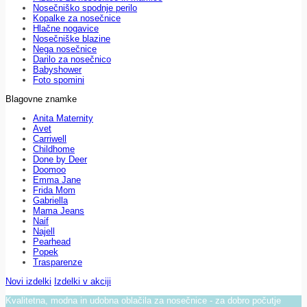
Nosečniško spodnje perilo
Kopalke za nosečnice
Hlačne nogavice
Nosečniške blazine
Nega nosečnice
Darilo za nosečnico
Babyshower
Foto spomini
Blagovne znamke
Anita Maternity
Avet
Carriwell
Childhome
Done by Deer
Doomoo
Emma Jane
Frida Mom
Gabriella
Mama Jeans
Naif
Najell
Pearhead
Popek
Trasparenze
Novi izdelki
Izdelki v akciji
Kvalitetna, modna in udobna oblačila za nosečnice - za dobro počutje