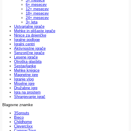
3+ mesece
6+ mesecev
12+ mesecev
18+ mesecev
24+ mesecev
3+ leta
Ustvarjalne igrače
Mehke in plišaste igrače
Ninice za dojenčke
Igralne podloge
Igralni centri
Aktivnostne igrače
Senzorične igrače
Lesene igrače
Otroška glasbila
Sestavljanke
Mehke knjigice
Magnetne igre
Igranje vlog
Miselne igre
Družabne igre
Igra na prostem
Shranjevanje igrač
Blagovne znamke
3Sprouts
Bieco
Childhome
Cleverclixx
CompacToys