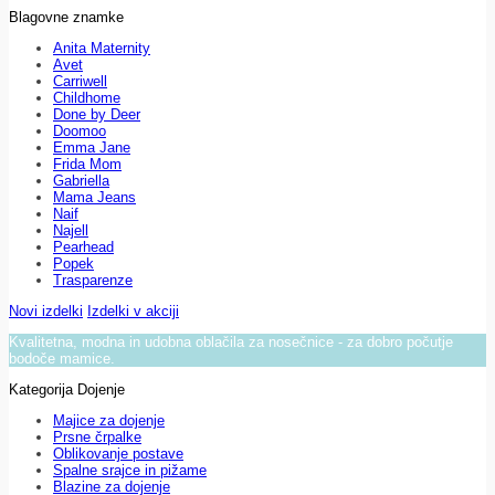
Blagovne znamke
Anita Maternity
Avet
Carriwell
Childhome
Done by Deer
Doomoo
Emma Jane
Frida Mom
Gabriella
Mama Jeans
Naif
Najell
Pearhead
Popek
Trasparenze
Novi izdelki
Izdelki v akciji
Kvalitetna, modna in udobna oblačila za nosečnice - za dobro počutje
bodoče mamice.
Kategorija Dojenje
Majice za dojenje
Prsne črpalke
Oblikovanje postave
Spalne srajce in pižame
Blazine za dojenje