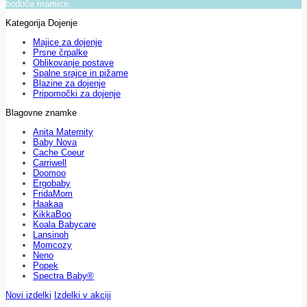
bodoče mamice.
Kategorija Dojenje
Majice za dojenje
Prsne črpalke
Oblikovanje postave
Spalne srajce in pižame
Blazine za dojenje
Pripomočki za dojenje
Blagovne znamke
Anita Maternity
Baby Nova
Cache Coeur
Carriwell
Doomoo
Ergobaby
FridaMom
Haakaa
KikkaBoo
Koala Babycare
Lansinoh
Momcozy
Neno
Popek
Spectra Baby®
Novi izdelki
Izdelki v akciji