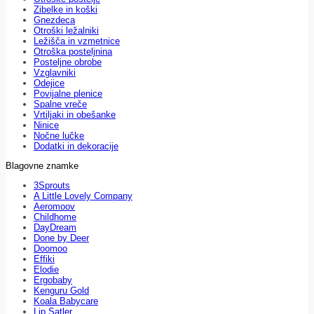
Zibelke in koški
Gnezdeca
Otroški ležalniki
Ležišča in vzmetnice
Otroška posteljnina
Posteljne obrobe
Vzglavniki
Odejice
Povijalne plenice
Spalne vreče
Vrtiljaki in obešanke
Ninice
Nočne lučke
Dodatki in dekoracije
Blagovne znamke
3Sprouts
A Little Lovely Company
Aeromoov
Childhome
DayDream
Done by Deer
Doomoo
Effiki
Elodie
Ergobaby
Kenguru Gold
Koala Babycare
Lip Satler