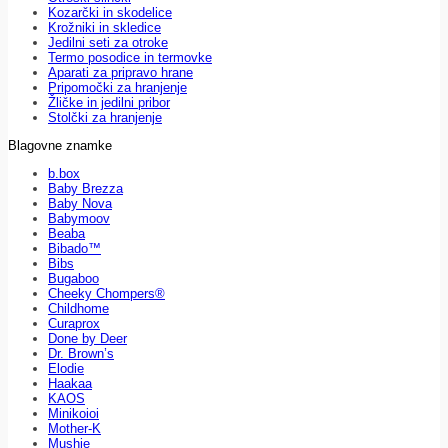
Kozarčki in skodelice
Krožniki in skledice
Jedilni seti za otroke
Termo posodice in termovke
Aparati za pripravo hrane
Pripomočki za hranjenje
Žličke in jedilni pribor
Stolčki za hranjenje
Blagovne znamke
b.box
Baby Brezza
Baby Nova
Babymoov
Beaba
Bibado™
Bibs
Bugaboo
Cheeky Chompers®
Childhome
Curaprox
Done by Deer
Dr. Brown’s
Elodie
Haakaa
KAOS
Minikoioi
Mother-K
Mushie