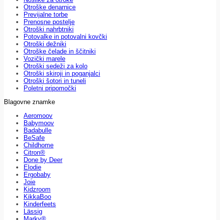
Otroške denarnice
Previjalne torbe
Prenosne postelje
Otroški nahrbtniki
Potovalke in potovalni kovčki
Otroški dežniki
Otroške čelade in ščitniki
Vozički marele
Otroški sedeži za kolo
Otroški skiroji in poganjalci
Otroški šotori in tuneli
Poletni pripomočki
Blagovne znamke
Aeromoov
Babymoov
Badabulle
BeSafe
Childhome
Citron®
Done by Deer
Elodie
Ergobaby
Joie
Kidzroom
KikkaBoo
Kinderfeets
Lässig
Marky®