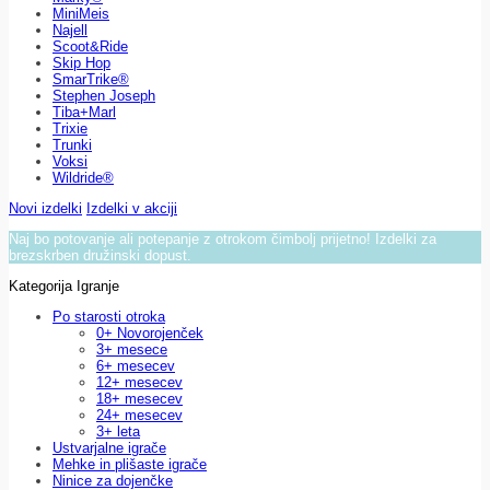
MiniMeis
Najell
Scoot&Ride
Skip Hop
SmarTrike®
Stephen Joseph
Tiba+Marl
Trixie
Trunki
Voksi
Wildride®
Novi izdelki
Izdelki v akciji
Naj bo potovanje ali potepanje z otrokom čimbolj prijetno! Izdelki za
brezskrben družinski dopust.
Kategorija Igranje
Po starosti otroka
0+ Novorojenček
3+ mesece
6+ mesecev
12+ mesecev
18+ mesecev
24+ mesecev
3+ leta
Ustvarjalne igrače
Mehke in plišaste igrače
Ninice za dojenčke