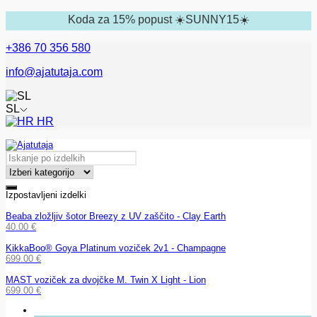
Koda za 15% popust ☀️SUNNY15☀️
+386 70 356 580
info@ajatutaja.com
SL
HR
Izpostavljeni izdelki
Beaba zložljiv šotor Breezy z UV zaščito - Clay Earth
40.00
€
KikkaBoo® Goya Platinum voziček 2v1 - Champagne
699.00
€
MAST voziček za dvojčke M. Twin X Light - Lion
699.00
€