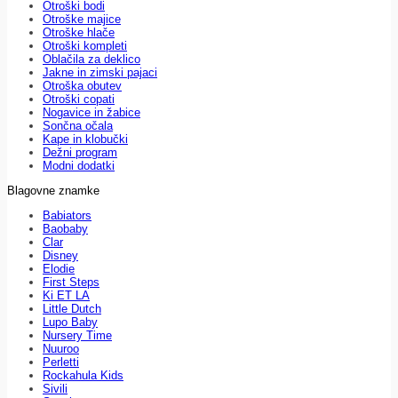
Otroški bodi
Otroške majice
Otroške hlače
Otroški kompleti
Oblačila za deklico
Jakne in zimski pajaci
Otroška obutev
Otroški copati
Nogavice in žabice
Sončna očala
Kape in klobučki
Dežni program
Modni dodatki
Blagovne znamke
Babiators
Baobaby
Clar
Disney
Elodie
First Steps
Ki ET LA
Little Dutch
Lupo Baby
Nursery Time
Nuuroo
Perletti
Rockahula Kids
Sivili