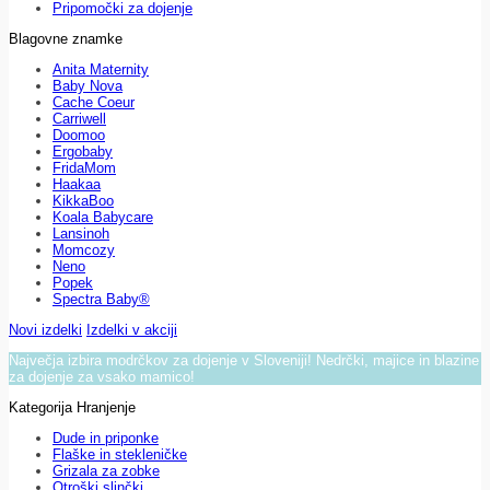
Pripomočki za dojenje
Blagovne znamke
Anita Maternity
Baby Nova
Cache Coeur
Carriwell
Doomoo
Ergobaby
FridaMom
Haakaa
KikkaBoo
Koala Babycare
Lansinoh
Momcozy
Neno
Popek
Spectra Baby®
Novi izdelki
Izdelki v akciji
Največja izbira modrčkov za dojenje v Sloveniji! Nedrčki, majice in blazine
za dojenje za vsako mamico!
Kategorija Hranjenje
Dude in priponke
Flaške in stekleničke
Grizala za zobke
Otroški slinčki