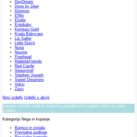
DayDream
Done by Deer
Doomoo
Effiki
Elodie
Ergobaby
Kenguru Gold
Koala Babycare
Lip Satler
Little Dutch
Nuna
Nuuroo
Pearhead
Rabbit&Friends
Red Castle
Sleepytroll
Stephen Joseph
Sweet Dreamers
Voksi
Zazu
Novi izdelki
Izdelki v akciji
Sanjske otroške sobice, čudovita posteljnina in spalne vreče za vaše
malčke.
Kategorija Nega in kopanje
Banjice in stojala
Previjalne podloge
Previjalne komode