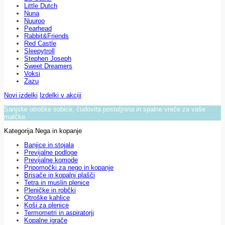
Little Dutch
Nuna
Nuuroo
Pearhead
Rabbit&Friends
Red Castle
Sleepytroll
Stephen Joseph
Sweet Dreamers
Voksi
Zazu
Novi izdelki
Izdelki v akciji
Sanjske otroške sobice, čudovita posteljnina in spalne vreče za vaše
malčke.
Kategorija Nega in kopanje
Banjice in stojala
Previjalne podloge
Previjalne komode
Pripomočki za nego in kopanje
Brisače in kopalni plašči
Tetra in muslin plenice
Pleničke in robčki
Otroške kahlice
Koši za plenice
Termometri in aspiratorji
Kopalne igrače