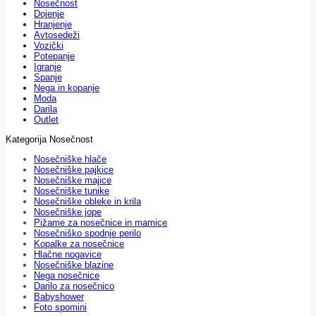
Nosečnost
Dojenje
Hranjenje
Avtosedeži
Vozički
Potepanje
Igranje
Spanje
Nega in kopanje
Moda
Darila
Outlet
Kategorija Nosečnost
Nosečniške hlače
Nosečniške pajkice
Nosečniške majice
Nosečniške tunike
Nosečniške obleke in krila
Nosečniške jope
Pižame za nosečnice in mamice
Nosečniško spodnje perilo
Kopalke za nosečnice
Hlačne nogavice
Nosečniške blazine
Nega nosečnice
Darilo za nosečnico
Babyshower
Foto spomini