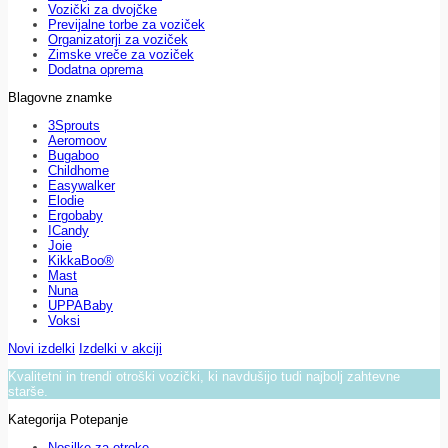
Vozički za dvojčke
Previjalne torbe za voziček
Organizatorji za voziček
Zimske vreče za voziček
Dodatna oprema
Blagovne znamke
3Sprouts
Aeromoov
Bugaboo
Childhome
Easywalker
Elodie
Ergobaby
ICandy
Joie
KikkaBoo®
Mast
Nuna
UPPABaby
Voksi
Novi izdelki
Izdelki v akciji
Kvalitetni in trendi otroški vozički, ki navdušijo tudi najbolj zahtevne
starše.
Kategorija Potepanje
Nosilke za otroke