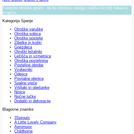
Čudovite otroške igrače - da bo otroštvo vašega malčka še bolj zabavno
in igrivo.
Kategorija Spanje
Otroške varuške
Otroška sobica
Otroške postelje
Zibelke in koški
Gnezdeca
Otroški ležalniki
Ležišča in vzmetnice
Otroška posteljnina
Posteljne obrobe
Vzglavniki
Odejice
Povijalne plenice
Spalne vreče
Vrtiljaki in obešanke
Ninice
Nočne lučke
Dodatki in dekoracije
Blagovne znamke
3Sprouts
A Little Lovely Company
Aeromoov
Childhome