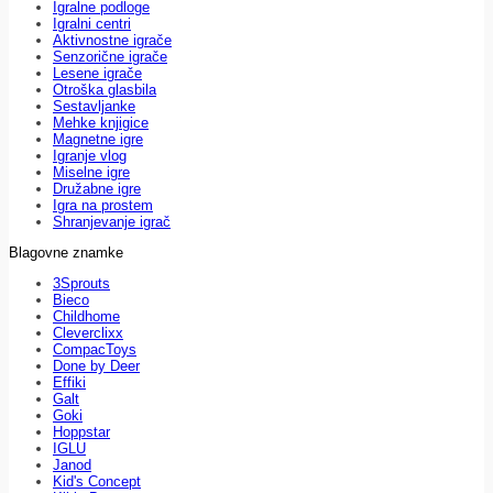
Igralne podloge
Igralni centri
Aktivnostne igrače
Senzorične igrače
Lesene igrače
Otroška glasbila
Sestavljanke
Mehke knjigice
Magnetne igre
Igranje vlog
Miselne igre
Družabne igre
Igra na prostem
Shranjevanje igrač
Blagovne znamke
3Sprouts
Bieco
Childhome
Cleverclixx
CompacToys
Done by Deer
Effiki
Galt
Goki
Hoppstar
IGLU
Janod
Kid's Concept