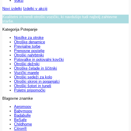
Voksi
Novi izdelki
Izdelki v akciji
Kvalitetni in trendi otroški vozički, ki navdušijo tudi najbolj zahtevne
starše.
Kategorija Potepanje
Nosilke za otroke
Otroške denarnice
Previjalne torbe
Prenosne postelje
Otroški nahrbtniki
Potovalke in potovalni kovčki
Otroški dežniki
Otroške čelade in ščitniki
Vozički marele
Otroški sedeži za kolo
Otroški skiroji in poganjalci
Otroški šotori in tuneli
Poletni pripomočki
Blagovne znamke
Aeromoov
Babymoov
Badabulle
BeSafe
Childhome
Citron®