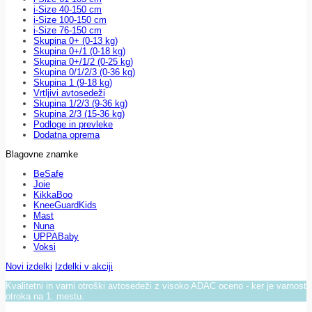
i-Size 40-150 cm
i-Size 100-150 cm
i-Size 76-150 cm
Skupina 0+ (0-13 kg)
Skupina 0+/1 (0-18 kg)
Skupina 0+/1/2 (0-25 kg)
Skupina 0/1/2/3 (0-36 kg)
Skupina 1 (9-18 kg)
Vrtljivi avtosedeži
Skupina 1/2/3 (9-36 kg)
Skupina 2/3 (15-36 kg)
Podloge in prevleke
Dodatna oprema
Blagovne znamke
BeSafe
Joie
KikkaBoo
KneeGuardKids
Mast
Nuna
UPPABaby
Voksi
Novi izdelki
Izdelki v akciji
Kvalitetni in varni otroški avtosedeži z visoko ADAC oceno - ker je varnost
otroka na 1. mestu.