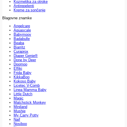
Kozmetika za otroke
Antirepelenti
Kreme za sončenje
Blagovne znamke
Angelcare
Aquascale
Babymoov
Badabulle
Beaba
Biarritz
Curaprox
Diaper Genie®
Done by Deer
Doomoo
Effiki
Frida Baby
KikkaBoo
Kokoso Baby
Licetec V-Comb
Linea Mamma Baby
Little Dutch
Magic
Matchstick Monkey
Miniland
Mushie
My Carry Potty
Naif
Nosiboo