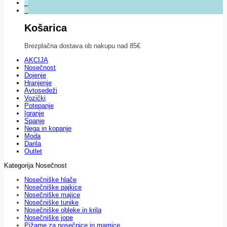
0
0
Košarica
Brezplačna dostava ob nakupu nad 85€
AKCIJA
Nosečnost
Dojenje
Hranjenje
Avtosedeži
Vozički
Potepanje
Igranje
Spanje
Nega in kopanje
Moda
Darila
Outlet
Kategorija Nosečnost
Nosečniške hlače
Nosečniške pajkice
Nosečniške majice
Nosečniške tunike
Nosečniške obleke in krila
Nosečniške jope
Pižame za nosečnice in mamice