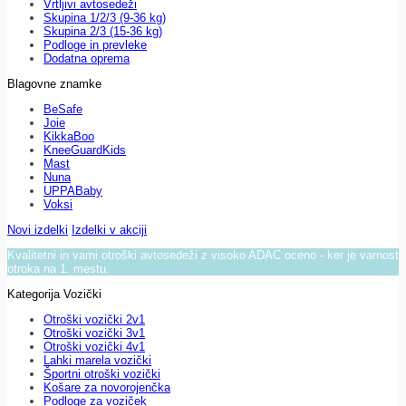
Vrtljivi avtosedeži
Skupina 1/2/3 (9-36 kg)
Skupina 2/3 (15-36 kg)
Podloge in prevleke
Dodatna oprema
Blagovne znamke
BeSafe
Joie
KikkaBoo
KneeGuardKids
Mast
Nuna
UPPABaby
Voksi
Novi izdelki
Izdelki v akciji
Kvalitetni in varni otroški avtosedeži z visoko ADAC oceno - ker je varnost
otroka na 1. mestu.
Kategorija Vozički
Otroški vozički 2v1
Otroški vozički 3v1
Otroški vozički 4v1
Lahki marela vozički
Športni otroški vozički
Košare za novorojenčka
Podloge za voziček