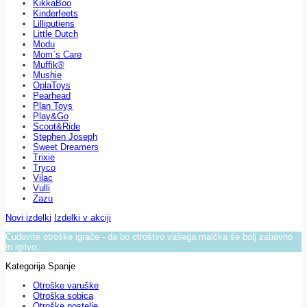
KikkaBoo
Kinderfeets
Lilliputiens
Little Dutch
Modu
Mom`s Care
Muffik®
Mushie
OplaToys
Pearhead
Plan Toys
Play&Go
Scoot&Ride
Stephen Joseph
Sweet Dreamers
Trixie
Tryco
Vilac
Vulli
Zazu
Novi izdelki
Izdelki v akciji
Čudovite otroške igrače - da bo otroštvo vašega malčka še bolj zabavno
in igrivo.
Kategorija Spanje
Otroške varuške
Otroška sobica
Otroške postelje