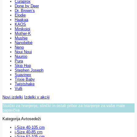
Curaprox
Done by Deer
Dr. Brown’s
Elodie
Haakaa
KAOS
Minikoioi
Mother-K
Mushie
Nanobébé
Neno
Noui Noui
Nuuroo
Pura
Skip Hop
Stephen Joseph
Suavinex
Trixie Baby
Twistshake
Vulli
Novi izdelki
Izdelki v akciji
Stolčki za hranjenje, slinčki in ostali pribor za hranjenje za vaše male
papavčke.
Kategorija Avtosedeži
i-Size 40-105 cm
i-Size 40-85 cm
i-Size 61-105 cm