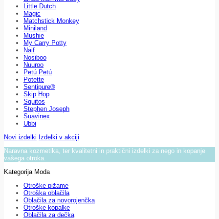
Little Dutch
Magic
Matchstick Monkey
Miniland
Mushie
My Carry Potty
Naif
Nosiboo
Nuuroo
Petú Petú
Potette
Sentipure®
Skip Hop
Squitos
Stephen Joseph
Suavinex
Ubbi
Novi izdelki
Izdelki v akciji
Naravna kozmetika, ter kvalitetni in praktični izdelki za nego in kopanje
vašega otroka.
Kategorija Moda
Otroške pižame
Otroška oblačila
Oblačila za novorojenčka
Otroške kopalke
Oblačila za dečka