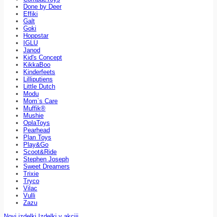
Done by Deer
Effiki
Galt
Goki
Hoppstar
IGLU
Janod
Kid's Concept
KikkaBoo
Kinderfeets
Lilliputiens
Little Dutch
Modu
Mom`s Care
Muffik®
Mushie
OplaToys
Pearhead
Plan Toys
Play&Go
Scoot&Ride
Stephen Joseph
Sweet Dreamers
Trixie
Tryco
Vilac
Vulli
Zazu
Novi izdelki
Izdelki v akciji