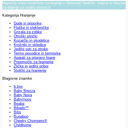
Največja izbira modrčkov za dojenje v Sloveniji! Nedrčki, majice in blazine
za dojenje za vsako mamico!
Kategorija Hranjenje
Dude in priponke
Flaške in stekleničke
Grizala za zobke
Otroški slinčki
Kozarčki in skodelice
Krožniki in skledice
Jedilni seti za otroke
Termo posodice in termovke
Aparati za pripravo hrane
Pripomočki za hranjenje
Žličke in jedilni pribor
Stolčki za hranjenje
Blagovne znamke
b.box
Baby Brezza
Baby Nova
Babymoov
Beaba
Bibado™
Bibs
Bugaboo
Cheeky Chompers®
Childhome