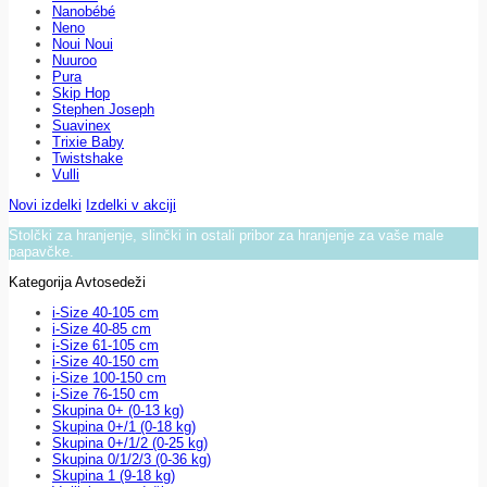
Nanobébé
Neno
Noui Noui
Nuuroo
Pura
Skip Hop
Stephen Joseph
Suavinex
Trixie Baby
Twistshake
Vulli
Novi izdelki
Izdelki v akciji
Stolčki za hranjenje, slinčki in ostali pribor za hranjenje za vaše male
papavčke.
Kategorija Avtosedeži
i-Size 40-105 cm
i-Size 40-85 cm
i-Size 61-105 cm
i-Size 40-150 cm
i-Size 100-150 cm
i-Size 76-150 cm
Skupina 0+ (0-13 kg)
Skupina 0+/1 (0-18 kg)
Skupina 0+/1/2 (0-25 kg)
Skupina 0/1/2/3 (0-36 kg)
Skupina 1 (9-18 kg)