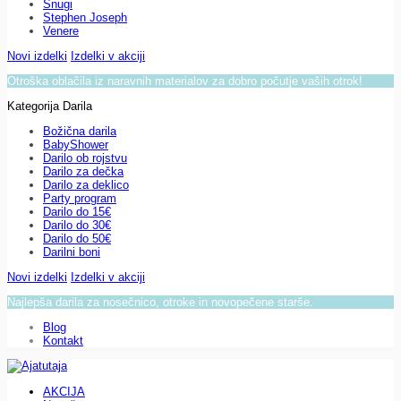
Snugi
Stephen Joseph
Venere
Novi izdelki
Izdelki v akciji
Otroška oblačila iz naravnih materialov za dobro počutje vaših otrok!
Kategorija Darila
Božična darila
BabyShower
Darilo ob rojstvu
Darilo za dečka
Darilo za deklico
Party program
Darilo do 15€
Darilo do 30€
Darilo do 50€
Darilni boni
Novi izdelki
Izdelki v akciji
Najlepša darila za nosečnico, otroke in novopečene starše.
Blog
Kontakt
AKCIJA