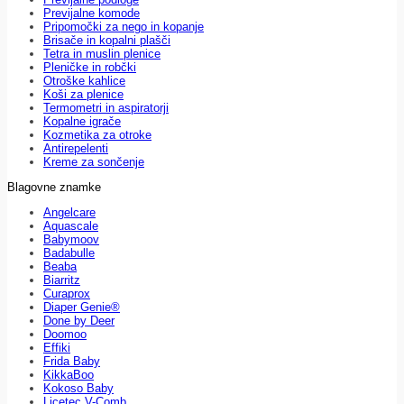
Previjalne komode
Pripomočki za nego in kopanje
Brisače in kopalni plašči
Tetra in muslin plenice
Pleničke in robčki
Otroške kahlice
Koši za plenice
Termometri in aspiratorji
Kopalne igrače
Kozmetika za otroke
Antirepelenti
Kreme za sončenje
Blagovne znamke
Angelcare
Aquascale
Babymoov
Badabulle
Beaba
Biarritz
Curaprox
Diaper Genie®
Done by Deer
Doomoo
Effiki
Frida Baby
KikkaBoo
Kokoso Baby
Licetec V-Comb