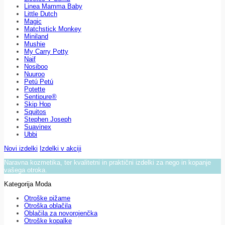
Linea Mamma Baby
Little Dutch
Magic
Matchstick Monkey
Miniland
Mushie
My Carry Potty
Naif
Nosiboo
Nuuroo
Petú Petú
Potette
Sentipure®
Skip Hop
Squitos
Stephen Joseph
Suavinex
Ubbi
Novi izdelki
Izdelki v akciji
Naravna kozmetika, ter kvalitetni in praktični izdelki za nego in kopanje
vašega otroka.
Kategorija Moda
Otroške pižame
Otroška oblačila
Oblačila za novorojenčka
Otroške kopalke