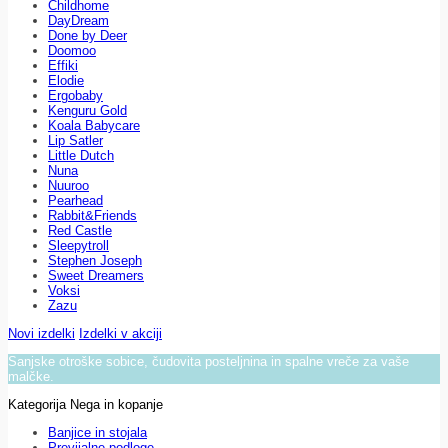
Childhome
DayDream
Done by Deer
Doomoo
Effiki
Elodie
Ergobaby
Kenguru Gold
Koala Babycare
Lip Satler
Little Dutch
Nuna
Nuuroo
Pearhead
Rabbit&Friends
Red Castle
Sleepytroll
Stephen Joseph
Sweet Dreamers
Voksi
Zazu
Novi izdelki
Izdelki v akciji
Sanjske otroške sobice, čudovita posteljnina in spalne vreče za vaše
malčke.
Kategorija Nega in kopanje
Banjice in stojala
Previjalne podloge