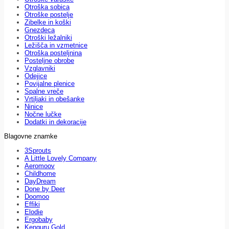
Otroška sobica
Otroške postelje
Zibelke in koški
Gnezdeca
Otroški ležalniki
Ležišča in vzmetnice
Otroška posteljnina
Posteljne obrobe
Vzglavniki
Odejice
Povijalne plenice
Spalne vreče
Vrtiljaki in obešanke
Ninice
Nočne lučke
Dodatki in dekoracije
Blagovne znamke
3Sprouts
A Little Lovely Company
Aeromoov
Childhome
DayDream
Done by Deer
Doomoo
Effiki
Elodie
Ergobaby
Kenguru Gold