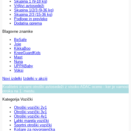
Skupina 1 (9-18 kg)
Vrtljivi avtosedeži
Skupina 1/2/3 (9-36 kg)
Skupina 2/3 (15-36 kg)
Podloge in prevleke
Dodatna oprema
Blagovne znamke
BeSafe
Joie
KikkaBoo
KneeGuardKids
Mast
Nuna
UPPABaby
Voksi
Novi izdelki
Izdelki v akciji
Kvalitetni in varni otroški avtosedeži z visoko ADAC oceno - ker je varnost
otroka na 1. mestu.
Kategorija Vozički
Otroški vozički 2v1
Otroški vozički 3v1
Otroški vozički 4v1
Lahki marela vozički
Športni otroški vozički
Košare za novorojenčka