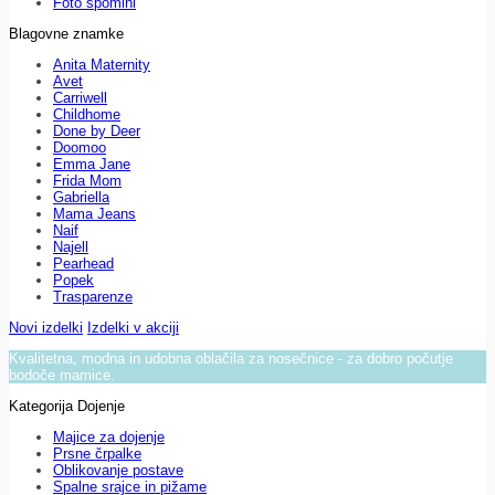
Foto spomini
Blagovne znamke
Anita Maternity
Avet
Carriwell
Childhome
Done by Deer
Doomoo
Emma Jane
Frida Mom
Gabriella
Mama Jeans
Naif
Najell
Pearhead
Popek
Trasparenze
Novi izdelki
Izdelki v akciji
Kvalitetna, modna in udobna oblačila za nosečnice - za dobro počutje
bodoče mamice.
Kategorija Dojenje
Majice za dojenje
Prsne črpalke
Oblikovanje postave
Spalne srajce in pižame