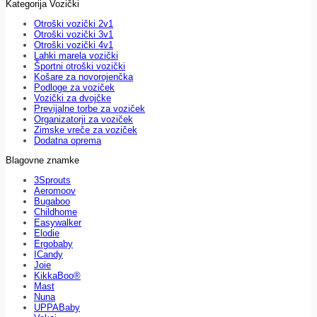
Kategorija Vozički
Otroški vozički 2v1
Otroški vozički 3v1
Otroški vozički 4v1
Lahki marela vozički
Športni otroški vozički
Košare za novorojenčka
Podloge za voziček
Vozički za dvojčke
Previjalne torbe za voziček
Organizatorji za voziček
Zimske vreče za voziček
Dodatna oprema
Blagovne znamke
3Sprouts
Aeromoov
Bugaboo
Childhome
Easywalker
Elodie
Ergobaby
ICandy
Joie
KikkaBoo®
Mast
Nuna
UPPABaby