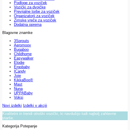
Podloge za voziček
Vozički za dvojčke
Previjalne torbe za voziček
Organizatorji za voziček
Zimske vreče za voziček
Dodatna oprema
Blagovne znamke
3Sprouts
Aeromoov
Bugaboo
Childhome
Easywalker
Elodie
Ergobaby
ICandy
Joie
KikkaBoo®
Mast
Nuna
UPPABaby
Voksi
Novi izdelki
Izdelki v akciji
Kvalitetni in trendi otroški vozički, ki navdušijo tudi najbolj zahtevne
starše.
Kategorija Potepanje