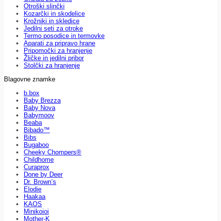
Otroški slinčki
Kozarčki in skodelice
Krožniki in skledice
Jedilni seti za otroke
Termo posodice in termovke
Aparati za pripravo hrane
Pripomočki za hranjenje
Žličke in jedilni pribor
Stolčki za hranjenje
Blagovne znamke
b.box
Baby Brezza
Baby Nova
Babymoov
Beaba
Bibado™
Bibs
Bugaboo
Cheeky Chompers®
Childhome
Curaprox
Done by Deer
Dr. Brown’s
Elodie
Haakaa
KAOS
Minikoioi
Mother-K