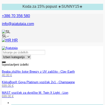
Koda za 15% popust ☀️SUNNY15☀️
+386 70 356 580
info@ajatutaja.com
SL
HR
Izpostavljeni izdelki
Beaba zložljiv šotor Breezy z UV zaščito - Clay Earth
40.00
€
KikkaBoo® Goya Platinum voziček 2v1 - Champagne
699.00
€
MAST voziček za dvojčke M. Twin X Light - Lion
699.00
€