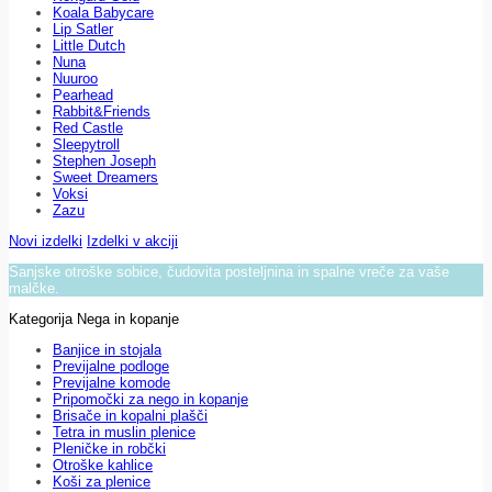
Koala Babycare
Lip Satler
Little Dutch
Nuna
Nuuroo
Pearhead
Rabbit&Friends
Red Castle
Sleepytroll
Stephen Joseph
Sweet Dreamers
Voksi
Zazu
Novi izdelki
Izdelki v akciji
Sanjske otroške sobice, čudovita posteljnina in spalne vreče za vaše
malčke.
Kategorija Nega in kopanje
Banjice in stojala
Previjalne podloge
Previjalne komode
Pripomočki za nego in kopanje
Brisače in kopalni plašči
Tetra in muslin plenice
Pleničke in robčki
Otroške kahlice
Koši za plenice