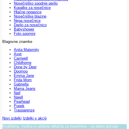
Nosečniško spodnje perilo
Kopalke za nosečnice
Hlačne nogavice
Nosečniške blazine
Nega nosečnice
Darilo za nosečnico
Babyshower
Foto spomini
Blagovne znamke
Anita Maternity
Avet
Carriwell
Childhome
Done by Deer
Doomoo
Emma Jane
Frida Mom
Gabriella
Mama Jeans
Naif
Najell
Pearhead
Popek
Trasparenze
Novi izdelki
Izdelki v akciji
Kvalitetna, modna in udobna oblačila za nosečnice - za dobro počutje