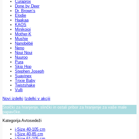
Curaprox
Done by Deer
Dr. Brown’s
Elodie
Haakaa
KAOS
Minikoioi
Mother-K
Mushie
Nanobébé
Neno
Noui Noui
Nuuroo
Pura
Skip Hop
Stephen Joseph
Suavinex
Trixie Baby
Twistshake
Vulli
Novi izdelki
Izdelki v akciji
Stolčki za hranjenje, slinčki in ostali pribor za hranjenje za vaše male
papavčke.
Kategorija Avtosedeži
i-Size 40-105 cm
i-Size 40-85 cm
i-Size 61-105 cm