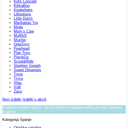
Kid's Concept
KikkaBoo
Kinderfeets
Lilliputiens
Little Dutch
Manhattan Toy
Modu
Mom`s Care
Muffik®
Mushie
OplaToys
Pearhead
Plan Toys
Play&Go
Scoot&Ride
Stephen Joseph
Sweet Dreamers
Trixie
Tryco
Vilac
Vulli
Zazu
Novi izdelki
Izdelki v akciji
Čudovite otroške igrače - da bo otroštvo vašega malčka še bolj zabavno
in igrivo.
Kategorija Spanje
Otroške varuške