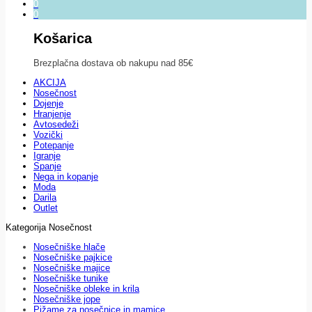
0
0
Košarica
Brezplačna dostava ob nakupu nad 85€
AKCIJA
Nosečnost
Dojenje
Hranjenje
Avtosedeži
Vozički
Potepanje
Igranje
Spanje
Nega in kopanje
Moda
Darila
Outlet
Kategorija Nosečnost
Nosečniške hlače
Nosečniške pajkice
Nosečniške majice
Nosečniške tunike
Nosečniške obleke in krila
Nosečniške jope
Pižame za nosečnice in mamice