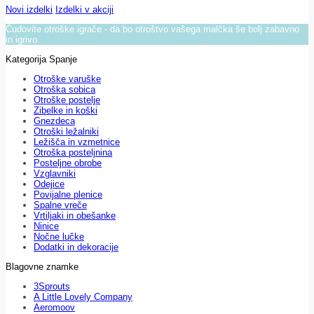
Novi izdelki
Izdelki v akciji
Čudovite otroške igrače - da bo otroštvo vašega malčka še bolj zabavno
in igrivo.
Kategorija Spanje
Otroške varuške
Otroška sobica
Otroške postelje
Zibelke in koški
Gnezdeca
Otroški ležalniki
Ležišča in vzmetnice
Otroška posteljnina
Posteljne obrobe
Vzglavniki
Odejice
Povijalne plenice
Spalne vreče
Vrtiljaki in obešanke
Ninice
Nočne lučke
Dodatki in dekoracije
Blagovne znamke
3Sprouts
A Little Lovely Company
Aeromoov