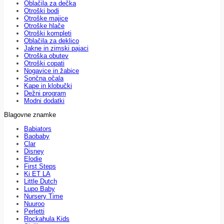
Oblačila za dečka
Otroški bodi
Otroške majice
Otroške hlače
Otroški kompleti
Oblačila za deklico
Jakne in zimski pajaci
Otroška obutev
Otroški copati
Nogavice in žabice
Sončna očala
Kape in klobučki
Dežni program
Modni dodatki
Blagovne znamke
Babiators
Baobaby
Clar
Disney
Elodie
First Steps
Ki ET LA
Little Dutch
Lupo Baby
Nursery Time
Nuuroo
Perletti
Rockahula Kids