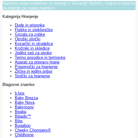
Največja izbira modrčkov za dojenje v Sloveniji! Nedrčki, majice in blazine
za dojenje za vsako mamico!
Kategorija Hranjenje
Dude in priponke
Flaške in stekleničke
Grizala za zobke
Otroški slinčki
Kozarčki in skodelice
Krožniki in skledice
Jedilni seti za otroke
Termo posodice in termovke
Aparati za pripravo hrane
Pripomočki za hranjenje
Žličke in jedilni pribor
Stolčki za hranjenje
Blagovne znamke
b.box
Baby Brezza
Baby Nova
Babymoov
Beaba
Bibado™
Bibs
Bugaboo
Cheeky Chompers®
Childhome