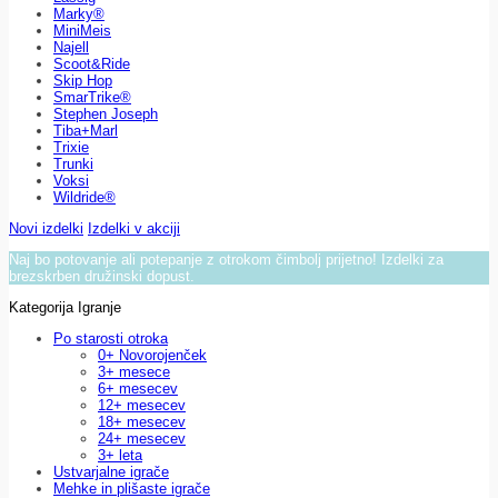
Marky®
MiniMeis
Najell
Scoot&Ride
Skip Hop
SmarTrike®
Stephen Joseph
Tiba+Marl
Trixie
Trunki
Voksi
Wildride®
Novi izdelki
Izdelki v akciji
Naj bo potovanje ali potepanje z otrokom čimbolj prijetno! Izdelki za
brezskrben družinski dopust.
Kategorija Igranje
Po starosti otroka
0+ Novorojenček
3+ mesece
6+ mesecev
12+ mesecev
18+ mesecev
24+ mesecev
3+ leta
Ustvarjalne igrače
Mehke in plišaste igrače