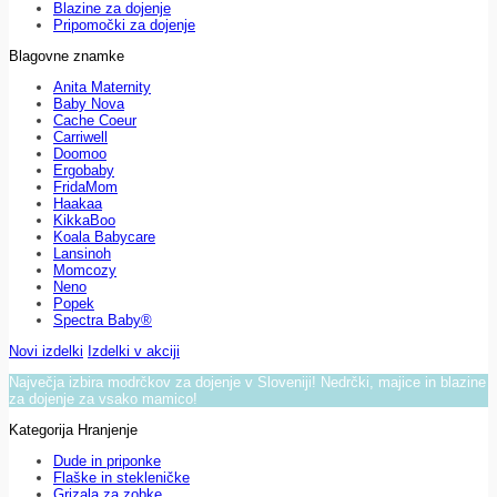
Blazine za dojenje
Pripomočki za dojenje
Blagovne znamke
Anita Maternity
Baby Nova
Cache Coeur
Carriwell
Doomoo
Ergobaby
FridaMom
Haakaa
KikkaBoo
Koala Babycare
Lansinoh
Momcozy
Neno
Popek
Spectra Baby®
Novi izdelki
Izdelki v akciji
Največja izbira modrčkov za dojenje v Sloveniji! Nedrčki, majice in blazine
za dojenje za vsako mamico!
Kategorija Hranjenje
Dude in priponke
Flaške in stekleničke
Grizala za zobke