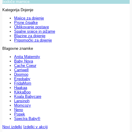
bodoče mamice.
Kategorija Dojenje
Majice za dojenje
Prsne črpalke
Oblikovanje postave
Spalne srajce in pižame
Blazine za dojenje
Pripomočki za dojenje
Blagovne znamke
Anita Maternity
Baby Nova
Cache Coeur
Carriwell
Doomoo
Ergobaby
FridaMom
Haakaa
KikkaBoo
Koala Babycare
Lansinoh
Momcozy
Neno
Popek
Spectra Baby®
Novi izdelki
Izdelki v akciji