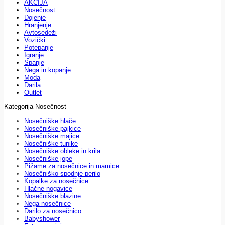
AKCIJA
Nosečnost
Dojenje
Hranjenje
Avtosedeži
Vozički
Potepanje
Igranje
Spanje
Nega in kopanje
Moda
Darila
Outlet
Kategorija Nosečnost
Nosečniške hlače
Nosečniške pajkice
Nosečniške majice
Nosečniške tunike
Nosečniške obleke in krila
Nosečniške jope
Pižame za nosečnice in mamice
Nosečniško spodnje perilo
Kopalke za nosečnice
Hlačne nogavice
Nosečniške blazine
Nega nosečnice
Darilo za nosečnico
Babyshower