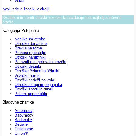
Voksi
Novi izdelki
Izdelki v akciji
Kvalitetni in trendi otroški vozički, ki navdušijo tudi najbolj zahtevne
starše.
Kategorija Potepanje
Nosilke za otroke
Otroške denarnice
Previjalne torbe
Prenosne postelje
Otroški nahrbtniki
Potovalke in potovalni kovčki
Otroški dežniki
Otroške čelade in ščitniki
Vozički marele
Otroški sedeži za kolo
Otroški skiroji in poganjalci
Otroški šotori in tuneli
Poletni pripomočki
Blagovne znamke
Aeromoov
Babymoov
Badabulle
BeSafe
Childhome
Citron®