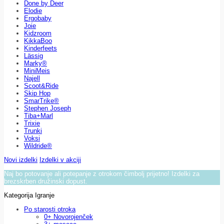
Done by Deer
Elodie
Ergobaby
Joie
Kidzroom
KikkaBoo
Kinderfeets
Lässig
Marky®
MiniMeis
Najell
Scoot&Ride
Skip Hop
SmarTrike®
Stephen Joseph
Tiba+Marl
Trixie
Trunki
Voksi
Wildride®
Novi izdelki
Izdelki v akciji
Naj bo potovanje ali potepanje z otrokom čimbolj prijetno! Izdelki za
brezskrben družinski dopust.
Kategorija Igranje
Po starosti otroka
0+ Novorojenček