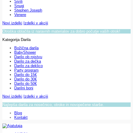
Sivili
Snugi
Stephen Joseph
Venere
Novi izdelki
Izdelki v akciji
Otroška oblačila iz naravnih materialov za dobro počutje vaših otrok!
Kategorija Darila
Božična darila
BabyShower
Darilo ob rojstvu
Darilo za dečka
Darilo za deklico
Party program
Darilo do 15€
Darilo do 30€
Darilo do 50€
Darilni boni
Novi izdelki
Izdelki v akciji
Najlepša darila za nosečnico, otroke in novopečene starše.
Blog
Kontakt