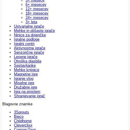
3+ mesece
6+ mesecev
12+ mesecev
18+ mesecev
24+ mesecev
3+ leta
Ustvarjalne igrače
Mehke in plišaste igrače
Ninice za dojenčke
Igralne podloge
Igralni centri
Aktivnostne igrače
Senzorične igrače
Lesene igrače
Otroška glasbila
Sestavljanke
Mehke knjigice
Magnetne igre
Igranje vlog
Miselne igre
Družabne igre
Igra na prostem
Shranjevanje igrač
Blagovne znamke
3Sprouts
Bieco
Childhome
Cleverclixx
CompacToys