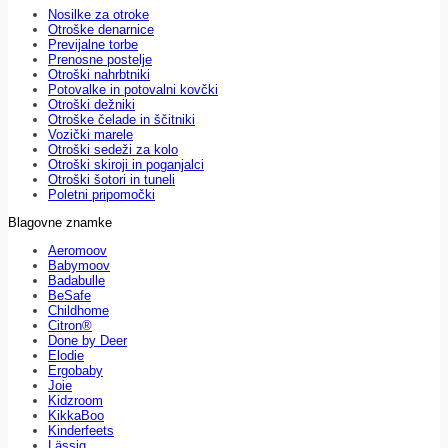
Nosilke za otroke
Otroške denarnice
Previjalne torbe
Prenosne postelje
Otroški nahrbtniki
Potovalke in potovalni kovčki
Otroški dežniki
Otroške čelade in ščitniki
Vozički marele
Otroški sedeži za kolo
Otroški skiroji in poganjalci
Otroški šotori in tuneli
Poletni pripomočki
Blagovne znamke
Aeromoov
Babymoov
Badabulle
BeSafe
Childhome
Citron®
Done by Deer
Elodie
Ergobaby
Joie
Kidzroom
KikkaBoo
Kinderfeets
Lässig