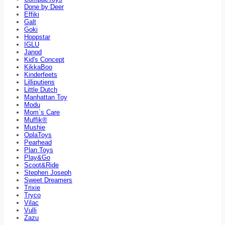
Done by Deer
Effiki
Galt
Goki
Hoppstar
IGLU
Janod
Kid's Concept
KikkaBoo
Kinderfeets
Lilliputiens
Little Dutch
Manhattan Toy
Modu
Mom`s Care
Muffik®
Mushie
OplaToys
Pearhead
Plan Toys
Play&Go
Scoot&Ride
Stephen Joseph
Sweet Dreamers
Trixie
Tryco
Vilac
Vulli
Zazu