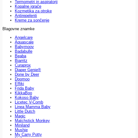
Termometri in aspiratorji
Kopalne igrače
Kozmetika za otroke
Antirepelenti
Kreme za sončenje
Blagovne znamke
Angelcare
Aquascale
Babymoov
Badabulle
Beaba
Biarritz
Curaprox
Diaper Genie®
Done by Deer
Doomoo
Effiki
Frida Baby
KikkaBoo
Kokoso Baby
Licetec V-Comb
Linea Mamma Baby
Little Dutch
Magic
Matchstick Monkey
Miniland
Mushie
My Carry Potty