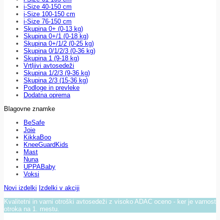
i-Size 40-150 cm
i-Size 100-150 cm
i-Size 76-150 cm
Skupina 0+ (0-13 kg)
Skupina 0+/1 (0-18 kg)
Skupina 0+/1/2 (0-25 kg)
Skupina 0/1/2/3 (0-36 kg)
Skupina 1 (9-18 kg)
Vrtljivi avtosedeži
Skupina 1/2/3 (9-36 kg)
Skupina 2/3 (15-36 kg)
Podloge in prevleke
Dodatna oprema
Blagovne znamke
BeSafe
Joie
KikkaBoo
KneeGuardKids
Mast
Nuna
UPPABaby
Voksi
Novi izdelki
Izdelki v akciji
Kvalitetni in varni otroški avtosedeži z visoko ADAC oceno - ker je varnost
otroka na 1. mestu.