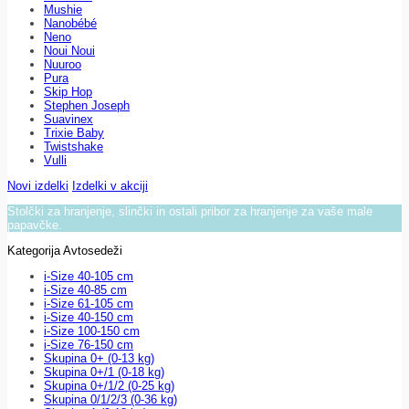
Mushie
Nanobébé
Neno
Noui Noui
Nuuroo
Pura
Skip Hop
Stephen Joseph
Suavinex
Trixie Baby
Twistshake
Vulli
Novi izdelki
Izdelki v akciji
Stolčki za hranjenje, slinčki in ostali pribor za hranjenje za vaše male
papavčke.
Kategorija Avtosedeži
i-Size 40-105 cm
i-Size 40-85 cm
i-Size 61-105 cm
i-Size 40-150 cm
i-Size 100-150 cm
i-Size 76-150 cm
Skupina 0+ (0-13 kg)
Skupina 0+/1 (0-18 kg)
Skupina 0+/1/2 (0-25 kg)
Skupina 0/1/2/3 (0-36 kg)