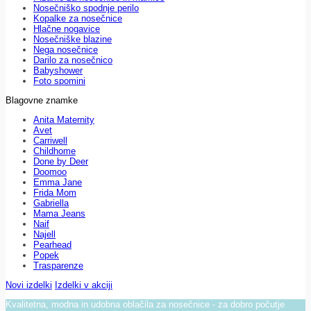
Nosečniško spodnje perilo
Kopalke za nosečnice
Hlačne nogavice
Nosečniške blazine
Nega nosečnice
Darilo za nosečnico
Babyshower
Foto spomini
Blagovne znamke
Anita Maternity
Avet
Carriwell
Childhome
Done by Deer
Doomoo
Emma Jane
Frida Mom
Gabriella
Mama Jeans
Naif
Najell
Pearhead
Popek
Trasparenze
Novi izdelki
Izdelki v akciji
Kvalitetna, modna in udobna oblačila za nosečnice - za dobro počutje