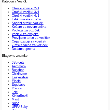
Kategorija Vozički
Otroški vozički 2v1
Otroški vozički 3v1
Otroški vozički 4v1
Lahki marela vozički
Športni otroški vozički
Košare za novorojenčka
Podloge za voziček
Vozički za dvojčke
Previjalne torbe za voziček
Organizatorji za voziček
Zimske vreče za voziček
Dodatna oprema
Blagovne znamke
3Sprouts
Aeromoov
Bugaboo
Childhome
Easywalker
Elodie
Ergobaby
ICandy
Joie
KikkaBoo®
Mast
Nuna
UPPABaby