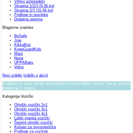
Vrtljivi avtosedeži
Skupina 1/2/3 (9-36 kg)
Skupina 2/3 (15-36 kg)
Podloge in prevleke
Dodatna oprema
Blagovne znamke
BeSafe
Joie
KikkaBoo
KneeGuardKids
Mast
Nuna
UPPABaby
Voksi
Novi izdelki
Izdelki v akciji
Kvalitetni in varni otroški avtosedeži z visoko ADAC oceno - ker je varnost
otroka na 1. mestu.
Kategorija Vozički
Otroški vozički 2v1
Otroški vozički 3v1
Otroški vozički 4v1
Lahki marela vozički
Športni otroški vozički
Košare za novorojenčka
Podloge za voziček