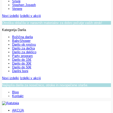
Snugi
Stephen Joseph
Venere
Novi izdelki
Izdelki v akciji
Otroška oblačila iz naravnih materialov za dobro počutje vaših otrok!
Kategorija Darila
Božična darila
BabyShower
Darilo ob rojstvu
Darilo za dečka
Darilo za deklico
Party program
Darilo do 15€
Darilo do 30€
Darilo do 50€
Darilni boni
Novi izdelki
Izdelki v akciji
Najlepša darila za nosečnico, otroke in novopečene starše.
Blog
Kontakt
AKCIJA