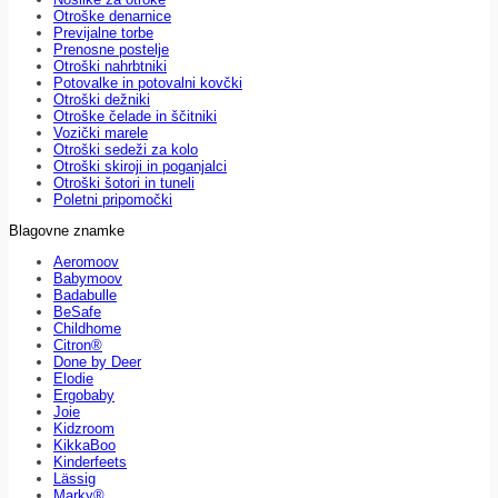
Otroške denarnice
Previjalne torbe
Prenosne postelje
Otroški nahrbtniki
Potovalke in potovalni kovčki
Otroški dežniki
Otroške čelade in ščitniki
Vozički marele
Otroški sedeži za kolo
Otroški skiroji in poganjalci
Otroški šotori in tuneli
Poletni pripomočki
Blagovne znamke
Aeromoov
Babymoov
Badabulle
BeSafe
Childhome
Citron®
Done by Deer
Elodie
Ergobaby
Joie
Kidzroom
KikkaBoo
Kinderfeets
Lässig
Marky®