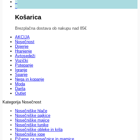
0
0
Košarica
Brezplačna dostava ob nakupu nad 85€
AKCIJA
Nosečnost
Dojenje
Hranjenje
Avtosedeži
Vozički
Potepanje
Igranje
Spanje
Nega in kopanje
Moda
Darila
Outlet
Kategorija Nosečnost
Nosečniške hlače
Nosečniške pajkice
Nosečniške majice
Nosečniške tunike
Nosečniške obleke in krila
Nosečniške jope
Pižame za nosečnice in mamice