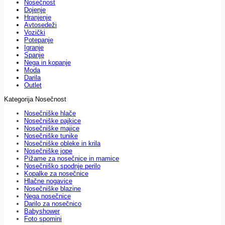
Nosečnost
Dojenje
Hranjenje
Avtosedeži
Vozički
Potepanje
Igranje
Spanje
Nega in kopanje
Moda
Darila
Outlet
Kategorija Nosečnost
Nosečniške hlače
Nosečniške pajkice
Nosečniške majice
Nosečniške tunike
Nosečniške obleke in krila
Nosečniške jope
Pižame za nosečnice in mamice
Nosečniško spodnje perilo
Kopalke za nosečnice
Hlačne nogavice
Nosečniške blazine
Nega nosečnice
Darilo za nosečnico
Babyshower
Foto spomini