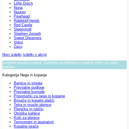
Little Dutch
Nuna
Nuuroo
Pearhead
Rabbit&Friends
Red Castle
Sleepytroll
Stephen Joseph
Sweet Dreamers
Voksi
Zazu
Novi izdelki
Izdelki v akciji
Sanjske otroške sobice, čudovita posteljnina in spalne vreče za vaše
malčke.
Kategorija Nega in kopanje
Banjice in stojala
Previjalne podloge
Previjalne komode
Pripomočki za nego in kopanje
Brisače in kopalni plašči
Tetra in muslin plenice
Pleničke in robčki
Otroške kahlice
Koši za plenice
Termometri in aspiratorji
Kopalne igrače