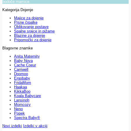
bodoče mamice.
Kategorija Dojenje
Majice za dojenje
Prsne črpalke
Oblikovanje postave
Spalne srajce in pižame
Blazine za dojenje
Pripomočki za dojenje
Blagovne znamke
Anita Maternity
Baby Nova
Cache Coeur
Carriwell
Doomoo
Ergobaby
FridaMom
Haakaa
KikkaBoo
Koala Babycare
Lansinoh
Momcozy
Neno
Popek
Spectra Baby®
Novi izdelki
Izdelki v akciji