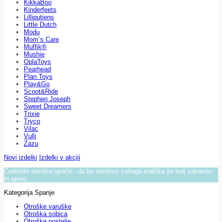
KikkaBoo
Kinderfeets
Lilliputiens
Little Dutch
Modu
Mom`s Care
Muffik®
Mushie
OplaToys
Pearhead
Plan Toys
Play&Go
Scoot&Ride
Stephen Joseph
Sweet Dreamers
Trixie
Tryco
Vilac
Vulli
Zazu
Novi izdelki
Izdelki v akciji
Čudovite otroške igrače - da bo otroštvo vašega malčka še bolj zabavno
in igrivo.
Kategorija Spanje
Otroške varuške
Otroška sobica
Otroške postelje