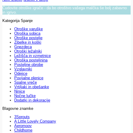
Čudovite otroške igrače - da bo otroštvo vašega malčka še bolj zabavno
in igrivo.
Kategorija Spanje
Otroške varuške
Otroška sobica
Otroške postelje
Zibelke in koški
Gnezdeca
Otroški ležalniki
Ležišča in vzmetnice
Otroška posteljnina
Posteljne obrobe
Vzglavniki
Odejice
Povijalne plenice
Spalne vreče
Vrtiljaki in obešanke
Ninice
Nočne lučke
Dodatki in dekoracije
Blagovne znamke
3Sprouts
A Little Lovely Company
Aeromoov
Childhome