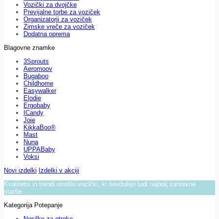
Vozički za dvojčke
Previjalne torbe za voziček
Organizatorji za voziček
Zimske vreče za voziček
Dodatna oprema
Blagovne znamke
3Sprouts
Aeromoov
Bugaboo
Childhome
Easywalker
Elodie
Ergobaby
ICandy
Joie
KikkaBoo®
Mast
Nuna
UPPABaby
Voksi
Novi izdelki
Izdelki v akciji
Kvalitetni in trendi otroški vozički, ki navdušijo tudi najbolj zahtevne
starše.
Kategorija Potepanje
Nosilke za otroke