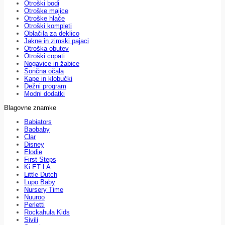
Otroški bodi
Otroške majice
Otroške hlače
Otroški kompleti
Oblačila za deklico
Jakne in zimski pajaci
Otroška obutev
Otroški copati
Nogavice in žabice
Sončna očala
Kape in klobučki
Dežni program
Modni dodatki
Blagovne znamke
Babiators
Baobaby
Clar
Disney
Elodie
First Steps
Ki ET LA
Little Dutch
Lupo Baby
Nursery Time
Nuuroo
Perletti
Rockahula Kids
Sivili