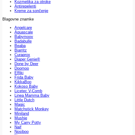
Kozmetika za otroke
Antirepelenti
Kreme za sončenje
Blagovne znamke
Angelcare
Aquascale
Babymoov
Badabulle
Beaba
Biarritz
Curaprox
Diaper Genie®
Done by Deer
Doomoo
Effiki
Frida Baby
KikkaBoo
Kokoso Baby
Licetec V-Comb
Linea Mamma Baby
Little Dutch
Magic
Matchstick Monkey
Miniland
Mushie
My Carry Potty
Naif
Nosiboo