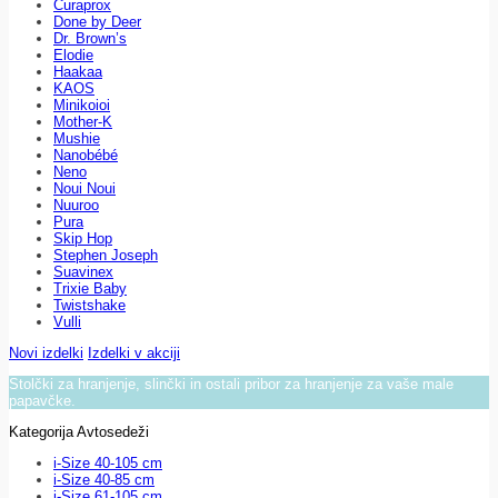
Curaprox
Done by Deer
Dr. Brown’s
Elodie
Haakaa
KAOS
Minikoioi
Mother-K
Mushie
Nanobébé
Neno
Noui Noui
Nuuroo
Pura
Skip Hop
Stephen Joseph
Suavinex
Trixie Baby
Twistshake
Vulli
Novi izdelki
Izdelki v akciji
Stolčki za hranjenje, slinčki in ostali pribor za hranjenje za vaše male
papavčke.
Kategorija Avtosedeži
i-Size 40-105 cm
i-Size 40-85 cm
i-Size 61-105 cm