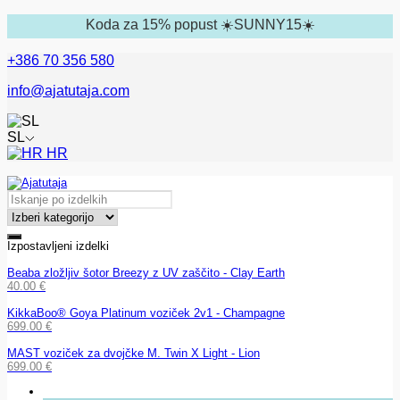
Koda za 15% popust ☀️SUNNY15☀️
+386 70 356 580
info@ajatutaja.com
SL
HR
Izpostavljeni izdelki
Beaba zložljiv šotor Breezy z UV zaščito - Clay Earth
40.00
€
KikkaBoo® Goya Platinum voziček 2v1 - Champagne
699.00
€
MAST voziček za dvojčke M. Twin X Light - Lion
699.00
€