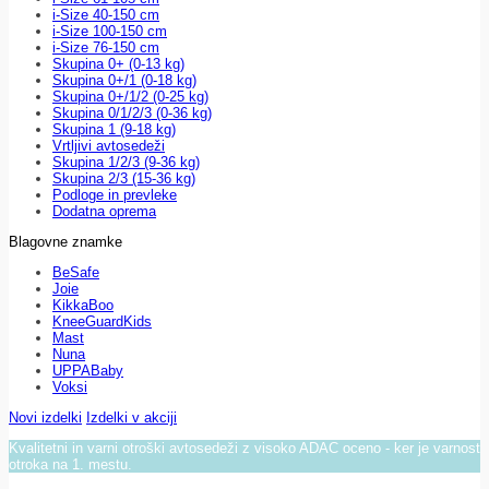
i-Size 40-150 cm
i-Size 100-150 cm
i-Size 76-150 cm
Skupina 0+ (0-13 kg)
Skupina 0+/1 (0-18 kg)
Skupina 0+/1/2 (0-25 kg)
Skupina 0/1/2/3 (0-36 kg)
Skupina 1 (9-18 kg)
Vrtljivi avtosedeži
Skupina 1/2/3 (9-36 kg)
Skupina 2/3 (15-36 kg)
Podloge in prevleke
Dodatna oprema
Blagovne znamke
BeSafe
Joie
KikkaBoo
KneeGuardKids
Mast
Nuna
UPPABaby
Voksi
Novi izdelki
Izdelki v akciji
Kvalitetni in varni otroški avtosedeži z visoko ADAC oceno - ker je varnost
otroka na 1. mestu.