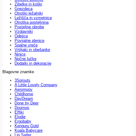
Zibelke in koški
Gnezdeca
Otroški ležalniki
Ležišča in vzmetnice
Otroška posteljnina
Posteljne obrobe
Vzglavniki
Odejice
Povijalne plenice
Spalne vreče
Vrtiljaki in obešanke
Ninice
Nočne lučke
Dodatki in dekoracije
Blagovne znamke
3Sprouts
A Little Lovely Company
Aeromoov
Childhome
DayDream
Done by Deer
Doomoo
Effiki
Elodie
Ergobaby
Kenguru Gold
Koala Babycare
Lip Satler