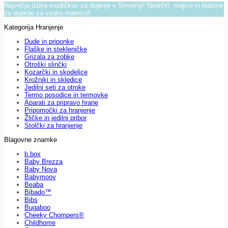
Največja izbira modrčkov za dojenje v Sloveniji! Nedrčki, majice in blazine
za dojenje za vsako mamico!
Kategorija Hranjenje
Dude in priponke
Flaške in stekleničke
Grizala za zobke
Otroški slinčki
Kozarčki in skodelice
Krožniki in skledice
Jedilni seti za otroke
Termo posodice in termovke
Aparati za pripravo hrane
Pripomočki za hranjenje
Žličke in jedilni pribor
Stolčki za hranjenje
Blagovne znamke
b.box
Baby Brezza
Baby Nova
Babymoov
Beaba
Bibado™
Bibs
Bugaboo
Cheeky Chompers®
Childhome