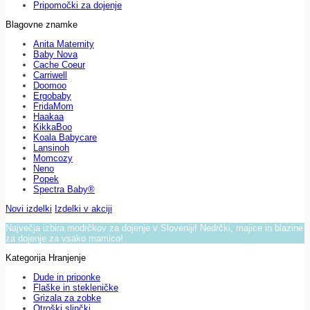
Pripomočki za dojenje
Blagovne znamke
Anita Maternity
Baby Nova
Cache Coeur
Carriwell
Doomoo
Ergobaby
FridaMom
Haakaa
KikkaBoo
Koala Babycare
Lansinoh
Momcozy
Neno
Popek
Spectra Baby®
Novi izdelki
Izdelki v akciji
Največja izbira modrčkov za dojenje v Sloveniji! Nedrčki, majice in blazine
za dojenje za vsako mamico!
Kategorija Hranjenje
Dude in priponke
Flaške in stekleničke
Grizala za zobke
Otroški slinčki