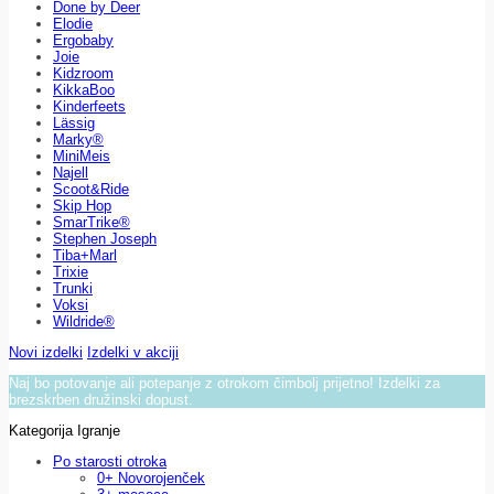
Done by Deer
Elodie
Ergobaby
Joie
Kidzroom
KikkaBoo
Kinderfeets
Lässig
Marky®
MiniMeis
Najell
Scoot&Ride
Skip Hop
SmarTrike®
Stephen Joseph
Tiba+Marl
Trixie
Trunki
Voksi
Wildride®
Novi izdelki
Izdelki v akciji
Naj bo potovanje ali potepanje z otrokom čimbolj prijetno! Izdelki za
brezskrben družinski dopust.
Kategorija Igranje
Po starosti otroka
0+ Novorojenček