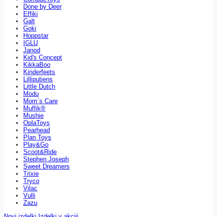
Done by Deer
Effiki
Galt
Goki
Hoppstar
IGLU
Janod
Kid's Concept
KikkaBoo
Kinderfeets
Lilliputiens
Little Dutch
Modu
Mom`s Care
Muffik®
Mushie
OplaToys
Pearhead
Plan Toys
Play&Go
Scoot&Ride
Stephen Joseph
Sweet Dreamers
Trixie
Tryco
Vilac
Vulli
Zazu
Novi izdelki
Izdelki v akciji