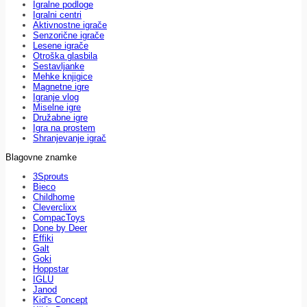
Igralne podloge
Igralni centri
Aktivnostne igrače
Senzorične igrače
Lesene igrače
Otroška glasbila
Sestavljanke
Mehke knjigice
Magnetne igre
Igranje vlog
Miselne igre
Družabne igre
Igra na prostem
Shranjevanje igrač
Blagovne znamke
3Sprouts
Bieco
Childhome
Cleverclixx
CompacToys
Done by Deer
Effiki
Galt
Goki
Hoppstar
IGLU
Janod
Kid's Concept