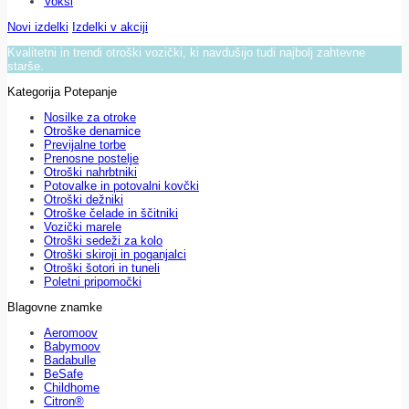
Voksi
Novi izdelki
Izdelki v akciji
Kvalitetni in trendi otroški vozički, ki navdušijo tudi najbolj zahtevne
starše.
Kategorija Potepanje
Nosilke za otroke
Otroške denarnice
Previjalne torbe
Prenosne postelje
Otroški nahrbtniki
Potovalke in potovalni kovčki
Otroški dežniki
Otroške čelade in ščitniki
Vozički marele
Otroški sedeži za kolo
Otroški skiroji in poganjalci
Otroški šotori in tuneli
Poletni pripomočki
Blagovne znamke
Aeromoov
Babymoov
Badabulle
BeSafe
Childhome
Citron®