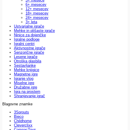
3+ mesece
6+ mesecev
12+ mesecev
18+ mesecev
24+ mesecev
3+ leta
Ustvarjalne igrače
Mehke in plišaste igrače
Ninice za dojenčke
Igralne podloge
Igralni centri
Aktivnostne igrače
Senzorične igrače
Lesene igrače
Otroška glasbila
Sestavljanke
Mehke knjigice
Magnetne igre
Igranje vlog
Miselne igre
Družabne igre
Igra na prostem
Shranjevanje igrač
Blagovne znamke
3Sprouts
Bieco
Childhome
Cleverclixx
CompacToys