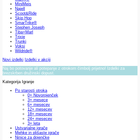
MiniMeis
Najell
Scoot&Ride
Skip Hop
SmarTrike®
Stephen Joseph
Tiba+Marl
Trixie
Trunki
Voksi
Wildride®
Novi izdelki
Izdelki v akciji
Naj bo potovanje ali potepanje z otrokom čimbolj prijetno! Izdelki za
brezskrben družinski dopust.
Kategorija Igranje
Po starosti otroka
0+ Novorojenček
3+ mesece
6+ mesecev
12+ mesecev
18+ mesecev
24+ mesecev
3+ leta
Ustvarjalne igrače
Mehke in plišaste igrače
Ninice za dojenčke