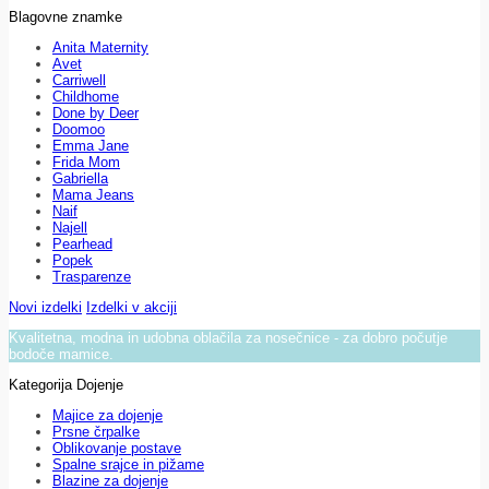
Blagovne znamke
Anita Maternity
Avet
Carriwell
Childhome
Done by Deer
Doomoo
Emma Jane
Frida Mom
Gabriella
Mama Jeans
Naif
Najell
Pearhead
Popek
Trasparenze
Novi izdelki
Izdelki v akciji
Kvalitetna, modna in udobna oblačila za nosečnice - za dobro počutje
bodoče mamice.
Kategorija Dojenje
Majice za dojenje
Prsne črpalke
Oblikovanje postave
Spalne srajce in pižame
Blazine za dojenje