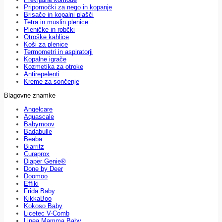
Pripomočki za nego in kopanje
Brisače in kopalni plašči
Tetra in muslin plenice
Pleničke in robčki
Otroške kahlice
Koši za plenice
Termometri in aspiratorji
Kopalne igrače
Kozmetika za otroke
Antirepelenti
Kreme za sončenje
Blagovne znamke
Angelcare
Aquascale
Babymoov
Badabulle
Beaba
Biarritz
Curaprox
Diaper Genie®
Done by Deer
Doomoo
Effiki
Frida Baby
KikkaBoo
Kokoso Baby
Licetec V-Comb
Linea Mamma Baby