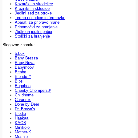
Kozarčki in skodelice
Krožniki in skledice
Jedilni seti za otroke
Termo posodice in termovke
Aparati za pripravo hrane
Pripomočki za hranjenje
Žličke in jedilni pribor
Stolčki za hranjenje
Blagovne znamke
b.box
Baby Brezza
Baby Nova
Babymoov
Beaba
Bibado™
Bibs
Bugaboo
Cheeky Chompers®
Childhome
Curaprox
Done by Deer
Dr. Brown’s
Elodie
Haakaa
KAOS
Minikoioi
Mother-K
Mushie