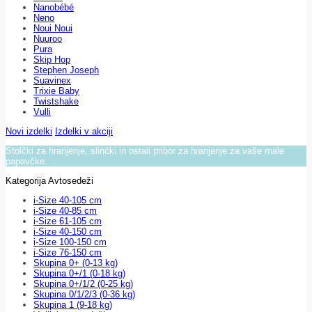
Nanobébé
Neno
Noui Noui
Nuuroo
Pura
Skip Hop
Stephen Joseph
Suavinex
Trixie Baby
Twistshake
Vulli
Novi izdelki
Izdelki v akciji
Stolčki za hranjenje, slinčki in ostali pribor za hranjenje za vaše male
papavčke.
Kategorija Avtosedeži
i-Size 40-105 cm
i-Size 40-85 cm
i-Size 61-105 cm
i-Size 40-150 cm
i-Size 100-150 cm
i-Size 76-150 cm
Skupina 0+ (0-13 kg)
Skupina 0+/1 (0-18 kg)
Skupina 0+/1/2 (0-25 kg)
Skupina 0/1/2/3 (0-36 kg)
Skupina 1 (9-18 kg)