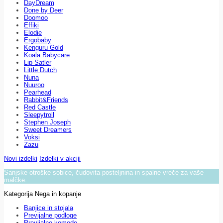
DayDream
Done by Deer
Doomoo
Effiki
Elodie
Ergobaby
Kenguru Gold
Koala Babycare
Lip Satler
Little Dutch
Nuna
Nuuroo
Pearhead
Rabbit&Friends
Red Castle
Sleepytroll
Stephen Joseph
Sweet Dreamers
Voksi
Zazu
Novi izdelki
Izdelki v akciji
Sanjske otroške sobice, čudovita posteljnina in spalne vreče za vaše
malčke.
Kategorija Nega in kopanje
Banjice in stojala
Previjalne podloge
Previjalne komode