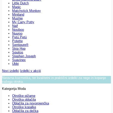
Little Dutch
Magic
Matchstick Monkey
Miniland
Mushie
My Carry Potty
Naif
Nosiboo
Nuuroo
Petú Petú
Potette
Sentipure®
Skip Hop
Squitos
Stephen Joseph
Suavinex
Ubbi
Novi izdelki
Izdelki v akciji
Naravna kozmetika, ter kvalitetni in praktični izdelki za nego in kopanje
vašega otroka.
Kategorija Moda
Otroške pižame
Otroška oblačila
Oblačila za novorojenčka
Otroške kopalke
Oblačila za dečka