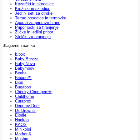
Kozarčki in skodelice
Krožniki in skledice
Jedilni seti za otroke
Termo posodice in termovke
Aparati za pripravo hrane
Pripomočki za hranjenje
Žličke in jedilni pribor
Stolčki za hranjenje
Blagovne znamke
b.box
Baby Brezza
Baby Nova
Babymoov
Beaba
Bibado™
Bibs
Bugaboo
Cheeky Chompers®
Childhome
Curaprox
Done by Deer
Dr. Brown’s
Elodie
Haakaa
KAOS
Minikoioi
Mother-K
Mushie