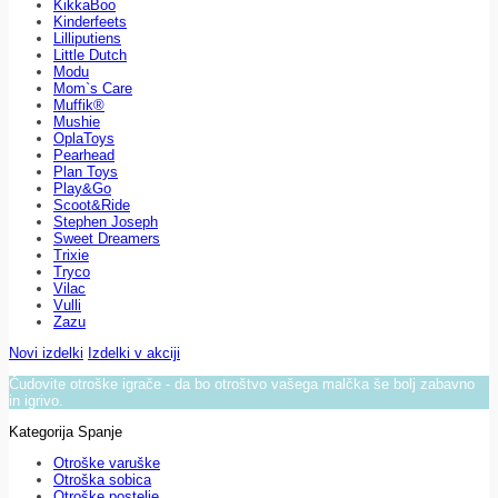
KikkaBoo
Kinderfeets
Lilliputiens
Little Dutch
Modu
Mom`s Care
Muffik®
Mushie
OplaToys
Pearhead
Plan Toys
Play&Go
Scoot&Ride
Stephen Joseph
Sweet Dreamers
Trixie
Tryco
Vilac
Vulli
Zazu
Novi izdelki
Izdelki v akciji
Čudovite otroške igrače - da bo otroštvo vašega malčka še bolj zabavno
in igrivo.
Kategorija Spanje
Otroške varuške
Otroška sobica
Otroške postelje