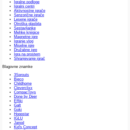
Igralne podloge
Igralni centri
Aktivnostne igrače
Senzorične igrače
Lesene igrače
Otroška glasbila
Sestavljanke
Mehke knjigice
Magnetne igre
Igranje vlog
Miselne igre
Družabne igre
Igra na prostem
Shranjevanje igrač
Blagovne znamke
3Sprouts
Bieco
Childhome
Cleverclixx
CompacToys
Done by Deer
Effiki
Galt
Goki
Hoppstar
IGLU
Janod
Kid's Concept