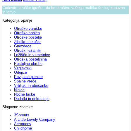
Čudovite otroške igrače - da bo otroštvo vašega malčka še bolj zabavno
in igrivo.
Kategorija Spanje
Otroške varuške
Otroška sobica
Otroške postelje
Zibelke in koški
Gnezdeca
Otroški ležalniki
Ležišča in vzmetnice
Otroška posteljnina
Posteljne obrobe
Vzglavniki
Odejice
Povijalne plenice
Spalne vreče
Vrtiljaki in obešanke
Ninice
Nočne lučke
Dodatki in dekoracije
Blagovne znamke
3Sprouts
A Little Lovely Company
Aeromoov
Childhome