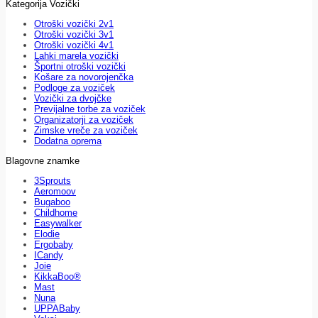
Kategorija Vozički
Otroški vozički 2v1
Otroški vozički 3v1
Otroški vozički 4v1
Lahki marela vozički
Športni otroški vozički
Košare za novorojenčka
Podloge za voziček
Vozički za dvojčke
Previjalne torbe za voziček
Organizatorji za voziček
Zimske vreče za voziček
Dodatna oprema
Blagovne znamke
3Sprouts
Aeromoov
Bugaboo
Childhome
Easywalker
Elodie
Ergobaby
ICandy
Joie
KikkaBoo®
Mast
Nuna
UPPABaby