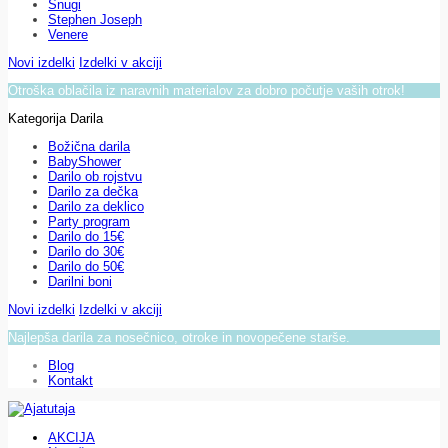
Snugi
Stephen Joseph
Venere
Novi izdelki
Izdelki v akciji
Otroška oblačila iz naravnih materialov za dobro počutje vaših otrok!
Kategorija Darila
Božična darila
BabyShower
Darilo ob rojstvu
Darilo za dečka
Darilo za deklico
Party program
Darilo do 15€
Darilo do 30€
Darilo do 50€
Darilni boni
Novi izdelki
Izdelki v akciji
Najlepša darila za nosečnico, otroke in novopečene starše.
Blog
Kontakt
AKCIJA