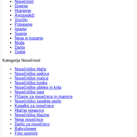
Nosečnost
Dojenje
Hranjenje
Avtosedeži
Vozički
Potepanje
Igranje
Spanje
Nega in kopanje
Moda
Darila
Outlet
Kategorija Nosečnost
Nosečniške hlače
Nosečniške pajkice
Nosečniške majice
Nosečniške tunike
Nosečniške obleke in krila
Nosečniške jope
Pižame za nosečnice in mamice
Nosečniško spodnje perilo
Kopalke za nosečnice
Hlačne nogavice
Nosečniške blazine
Nega nosečnice
Darilo za nosečnico
Babyshower
Foto spomini