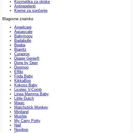
Kozmetika za otroke
Antirepelenti
Kreme za sončenje
Blagovne znamke
Angelcare
Aquascale
Babymoov
Badabulle
Beaba
Biarritz
Curaprox
Diaper Genie®
Done by Deer
Doomoo
Effiki
Frida Baby
KikkaBoo
Kokoso Baby
Licetec V-Comb
Linea Mamma Baby
Little Dutch
Magic
Matchstick Monkey
Miniland
Mushie
My Carry Potty
Naif
Nosiboo