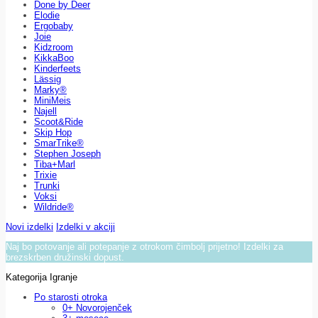
Done by Deer
Elodie
Ergobaby
Joie
Kidzroom
KikkaBoo
Kinderfeets
Lässig
Marky®
MiniMeis
Najell
Scoot&Ride
Skip Hop
SmarTrike®
Stephen Joseph
Tiba+Marl
Trixie
Trunki
Voksi
Wildride®
Novi izdelki
Izdelki v akciji
Naj bo potovanje ali potepanje z otrokom čimbolj prijetno! Izdelki za
brezskrben družinski dopust.
Kategorija Igranje
Po starosti otroka
0+ Novorojenček