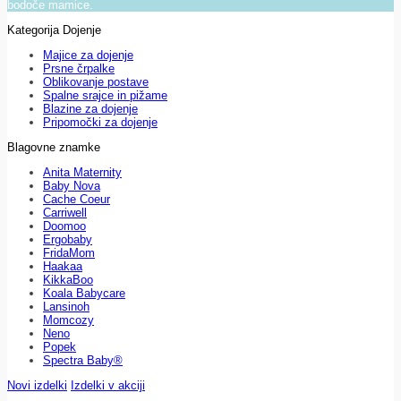
bodoče mamice.
Kategorija Dojenje
Majice za dojenje
Prsne črpalke
Oblikovanje postave
Spalne srajce in pižame
Blazine za dojenje
Pripomočki za dojenje
Blagovne znamke
Anita Maternity
Baby Nova
Cache Coeur
Carriwell
Doomoo
Ergobaby
FridaMom
Haakaa
KikkaBoo
Koala Babycare
Lansinoh
Momcozy
Neno
Popek
Spectra Baby®
Novi izdelki
Izdelki v akciji