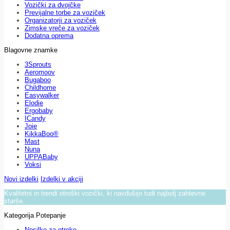
Vozički za dvojčke
Previjalne torbe za voziček
Organizatorji za voziček
Zimske vreče za voziček
Dodatna oprema
Blagovne znamke
3Sprouts
Aeromoov
Bugaboo
Childhome
Easywalker
Elodie
Ergobaby
ICandy
Joie
KikkaBoo®
Mast
Nuna
UPPABaby
Voksi
Novi izdelki
Izdelki v akciji
Kvalitetni in trendi otroški vozički, ki navdušijo tudi najbolj zahtevne
starše.
Kategorija Potepanje
Nosilke za otroke