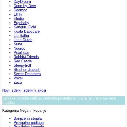
DayDream
Done by Deer
Doomoo
Effiki
Elodie
Ergobaby
Kenguru Gold
Koala Babycare
Lip Satler
Little Dutch
Nuna
Nuuroo
Pearhead
Rabbit&Friends
Red Castle
Sleepytroll
Stephen Joseph
Sweet Dreamers
Voksi
Zazu
Novi izdelki
Izdelki v akciji
Sanjske otroške sobice, čudovita posteljnina in spalne vreče za vaše
malčke.
Kategorija Nega in kopanje
Banjice in stojala
Previjalne podloge
Previjalne komode