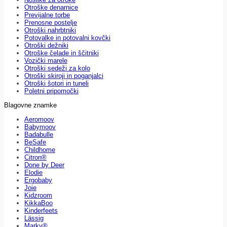
Otroške denarnice
Previjalne torbe
Prenosne postelje
Otroški nahrbtniki
Potovalke in potovalni kovčki
Otroški dežniki
Otroške čelade in ščitniki
Vozički marele
Otroški sedeži za kolo
Otroški skiroji in poganjalci
Otroški šotori in tuneli
Poletni pripomočki
Blagovne znamke
Aeromoov
Babymoov
Badabulle
BeSafe
Childhome
Citron®
Done by Deer
Elodie
Ergobaby
Joie
Kidzroom
KikkaBoo
Kinderfeets
Lässig
Marky®