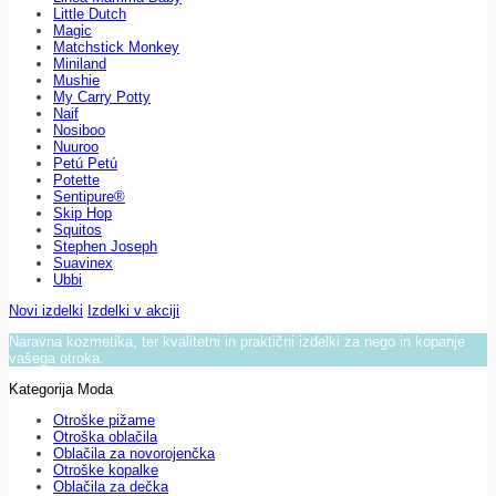
Little Dutch
Magic
Matchstick Monkey
Miniland
Mushie
My Carry Potty
Naif
Nosiboo
Nuuroo
Petú Petú
Potette
Sentipure®
Skip Hop
Squitos
Stephen Joseph
Suavinex
Ubbi
Novi izdelki
Izdelki v akciji
Naravna kozmetika, ter kvalitetni in praktični izdelki za nego in kopanje
vašega otroka.
Kategorija Moda
Otroške pižame
Otroška oblačila
Oblačila za novorojenčka
Otroške kopalke
Oblačila za dečka