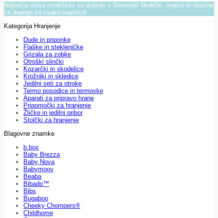
Največja izbira modrčkov za dojenje v Sloveniji! Nedrčki, majice in blazine
za dojenje za vsako mamico!
Kategorija Hranjenje
Dude in priponke
Flaške in stekleničke
Grizala za zobke
Otroški slinčki
Kozarčki in skodelice
Krožniki in skledice
Jedilni seti za otroke
Termo posodice in termovke
Aparati za pripravo hrane
Pripomočki za hranjenje
Žličke in jedilni pribor
Stolčki za hranjenje
Blagovne znamke
b.box
Baby Brezza
Baby Nova
Babymoov
Beaba
Bibado™
Bibs
Bugaboo
Cheeky Chompers®
Childhome