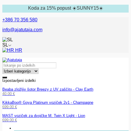
Koda za 15% popust ☀️SUNNY15☀️
+386 70 356 580
info@ajatutaja.com
SL
HR
Izpostavljeni izdelki
Beaba zložljiv šotor Breezy z UV zaščito - Clay Earth
40.00
€
KikkaBoo® Goya Platinum voziček 2v1 - Champagne
699.00
€
MAST voziček za dvojčke M. Twin X Light - Lion
699.00
€