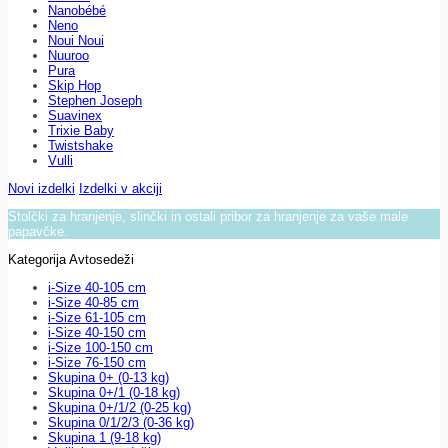
Nanobébé
Neno
Noui Noui
Nuuroo
Pura
Skip Hop
Stephen Joseph
Suavinex
Trixie Baby
Twistshake
Vulli
Novi izdelki
Izdelki v akciji
Stolčki za hranjenje, slinčki in ostali pribor za hranjenje za vaše male
papavčke.
Kategorija Avtosedeži
i-Size 40-105 cm
i-Size 40-85 cm
i-Size 61-105 cm
i-Size 40-150 cm
i-Size 100-150 cm
i-Size 76-150 cm
Skupina 0+ (0-13 kg)
Skupina 0+/1 (0-18 kg)
Skupina 0+/1/2 (0-25 kg)
Skupina 0/1/2/3 (0-36 kg)
Skupina 1 (9-18 kg)