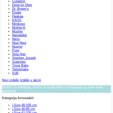
Curaprox
Done by Deer
Dr. Brown’s
Elodie
Haakaa
KAOS
Minikoioi
Mother-K
Mushie
Nanobébé
Neno
Noui Noui
Nuuroo
Pura
Skip Hop
Stephen Joseph
Suavinex
Trixie Baby
Twistshake
Vulli
Novi izdelki
Izdelki v akciji
Stolčki za hranjenje, slinčki in ostali pribor za hranjenje za vaše male
papavčke.
Kategorija Avtosedeži
i-Size 40-105 cm
i-Size 40-85 cm
i-Size 61-105 cm