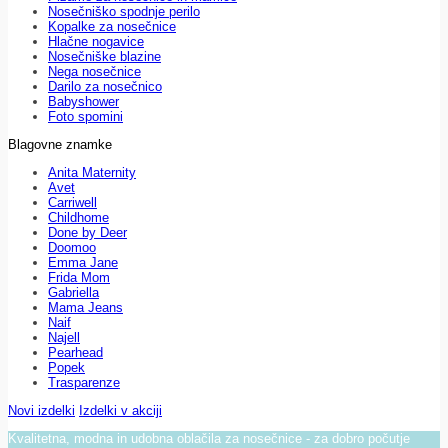
Nosečniško spodnje perilo
Kopalke za nosečnice
Hlačne nogavice
Nosečniške blazine
Nega nosečnice
Darilo za nosečnico
Babyshower
Foto spomini
Blagovne znamke
Anita Maternity
Avet
Carriwell
Childhome
Done by Deer
Doomoo
Emma Jane
Frida Mom
Gabriella
Mama Jeans
Naif
Najell
Pearhead
Popek
Trasparenze
Novi izdelki
Izdelki v akciji
Kvalitetna, modna in udobna oblačila za nosečnice - za dobro počutje