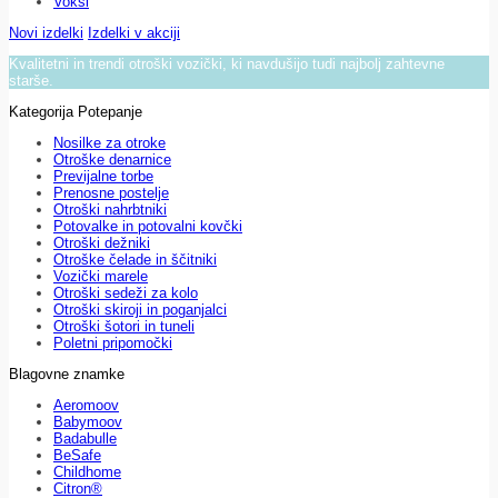
Voksi
Novi izdelki
Izdelki v akciji
Kvalitetni in trendi otroški vozički, ki navdušijo tudi najbolj zahtevne
starše.
Kategorija Potepanje
Nosilke za otroke
Otroške denarnice
Previjalne torbe
Prenosne postelje
Otroški nahrbtniki
Potovalke in potovalni kovčki
Otroški dežniki
Otroške čelade in ščitniki
Vozički marele
Otroški sedeži za kolo
Otroški skiroji in poganjalci
Otroški šotori in tuneli
Poletni pripomočki
Blagovne znamke
Aeromoov
Babymoov
Badabulle
BeSafe
Childhome
Citron®