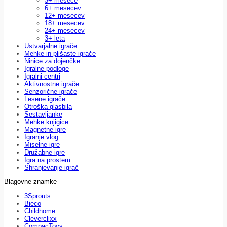
3+ mesece
6+ mesecev
12+ mesecev
18+ mesecev
24+ mesecev
3+ leta
Ustvarjalne igrače
Mehke in plišaste igrače
Ninice za dojenčke
Igralne podloge
Igralni centri
Aktivnostne igrače
Senzorične igrače
Lesene igrače
Otroška glasbila
Sestavljanke
Mehke knjigice
Magnetne igre
Igranje vlog
Miselne igre
Družabne igre
Igra na prostem
Shranjevanje igrač
Blagovne znamke
3Sprouts
Bieco
Childhome
Cleverclixx
CompacToys