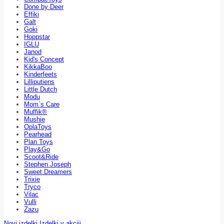
Done by Deer
Effiki
Galt
Goki
Hoppstar
IGLU
Janod
Kid's Concept
KikkaBoo
Kinderfeets
Lilliputiens
Little Dutch
Modu
Mom`s Care
Muffik®
Mushie
OplaToys
Pearhead
Plan Toys
Play&Go
Scoot&Ride
Stephen Joseph
Sweet Dreamers
Trixie
Tryco
Vilac
Vulli
Zazu
Novi izdelki
Izdelki v akciji