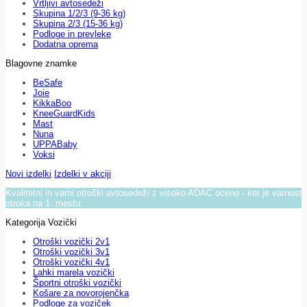
Vrtljivi avtosedeži
Skupina 1/2/3 (9-36 kg)
Skupina 2/3 (15-36 kg)
Podloge in prevleke
Dodatna oprema
Blagovne znamke
BeSafe
Joie
KikkaBoo
KneeGuardKids
Mast
Nuna
UPPABaby
Voksi
Novi izdelki
Izdelki v akciji
Kvalitetni in varni otroški avtosedeži z visoko ADAC oceno - ker je varnost
otroka na 1. mestu.
Kategorija Vozički
Otroški vozički 2v1
Otroški vozički 3v1
Otroški vozički 4v1
Lahki marela vozički
Športni otroški vozički
Košare za novorojenčka
Podloge za voziček