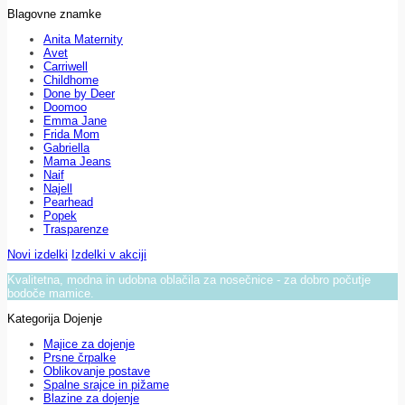
Blagovne znamke
Anita Maternity
Avet
Carriwell
Childhome
Done by Deer
Doomoo
Emma Jane
Frida Mom
Gabriella
Mama Jeans
Naif
Najell
Pearhead
Popek
Trasparenze
Novi izdelki
Izdelki v akciji
Kvalitetna, modna in udobna oblačila za nosečnice - za dobro počutje
bodoče mamice.
Kategorija Dojenje
Majice za dojenje
Prsne črpalke
Oblikovanje postave
Spalne srajce in pižame
Blazine za dojenje