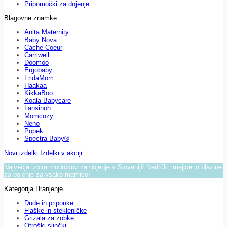
Pripomočki za dojenje
Blagovne znamke
Anita Maternity
Baby Nova
Cache Coeur
Carriwell
Doomoo
Ergobaby
FridaMom
Haakaa
KikkaBoo
Koala Babycare
Lansinoh
Momcozy
Neno
Popek
Spectra Baby®
Novi izdelki
Izdelki v akciji
Največja izbira modrčkov za dojenje v Sloveniji! Nedrčki, majice in blazine
za dojenje za vsako mamico!
Kategorija Hranjenje
Dude in priponke
Flaške in stekleničke
Grizala za zobke
Otroški slinčki