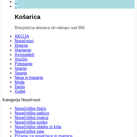
0
0
Košarica
Brezplačna dostava ob nakupu nad 85€
AKCIJA
Nosečnost
Dojenje
Hranjenje
Avtosedeži
Vozički
Potepanje
Igranje
Spanje
Nega in kopanje
Moda
Darila
Outlet
Kategorija Nosečnost
Nosečniške hlače
Nosečniške pajkice
Nosečniške majice
Nosečniške tunike
Nosečniške obleke in krila
Nosečniške jope
Pižame za nosečnice in mamice