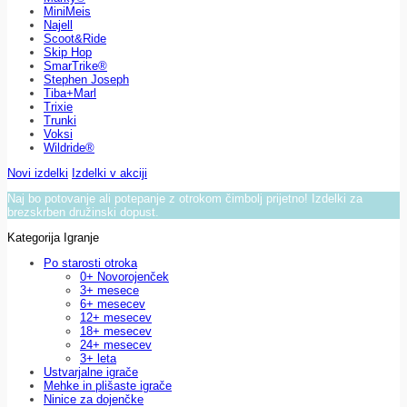
MiniMeis
Najell
Scoot&Ride
Skip Hop
SmarTrike®
Stephen Joseph
Tiba+Marl
Trixie
Trunki
Voksi
Wildride®
Novi izdelki
Izdelki v akciji
Naj bo potovanje ali potepanje z otrokom čimbolj prijetno! Izdelki za
brezskrben družinski dopust.
Kategorija Igranje
Po starosti otroka
0+ Novorojenček
3+ mesece
6+ mesecev
12+ mesecev
18+ mesecev
24+ mesecev
3+ leta
Ustvarjalne igrače
Mehke in plišaste igrače
Ninice za dojenčke