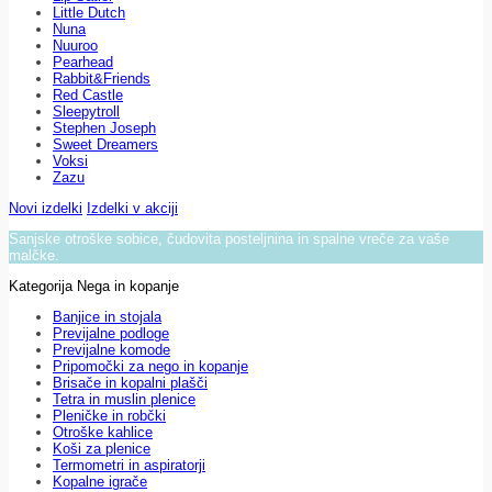
Little Dutch
Nuna
Nuuroo
Pearhead
Rabbit&Friends
Red Castle
Sleepytroll
Stephen Joseph
Sweet Dreamers
Voksi
Zazu
Novi izdelki
Izdelki v akciji
Sanjske otroške sobice, čudovita posteljnina in spalne vreče za vaše
malčke.
Kategorija Nega in kopanje
Banjice in stojala
Previjalne podloge
Previjalne komode
Pripomočki za nego in kopanje
Brisače in kopalni plašči
Tetra in muslin plenice
Pleničke in robčki
Otroške kahlice
Koši za plenice
Termometri in aspiratorji
Kopalne igrače