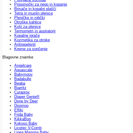
Pripomočki za nego in kopanje
Brisače in kopalni plašči
Tetra in muslin plenice
Pleničke in robčki
Otroške kahlice
Koši za plenice
Termometri in aspiratorji
Kopalne igrače
Kozmetika za otroke
Antirepelenti
Kreme za sončenje
Blagovne znamke
Angelcare
Aquascale
Babymoov
Badabulle
Beaba
Biarritz
Curaprox
Diaper Genie®
Done by Deer
Doomoo
Effiki
Frida Baby
KikkaBoo
Kokoso Baby
Licetec V-Comb
Linea Mamma Baby