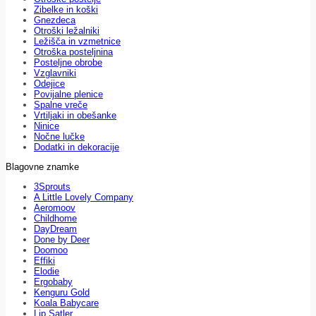
Zibelke in koški
Gnezdeca
Otroški ležalniki
Ležišča in vzmetnice
Otroška posteljnina
Posteljne obrobe
Vzglavniki
Odejice
Povijalne plenice
Spalne vreče
Vrtiljaki in obešanke
Ninice
Nočne lučke
Dodatki in dekoracije
Blagovne znamke
3Sprouts
A Little Lovely Company
Aeromoov
Childhome
DayDream
Done by Deer
Doomoo
Effiki
Elodie
Ergobaby
Kenguru Gold
Koala Babycare
Lip Satler