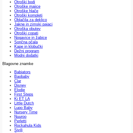
Otroški bodi
Otroške majice
Otroške hlače
Otroški kompleti
Oblačila za deklico
Jakne in zimski pajaci
Otroška obutev
Otroški copati
Nogavice in žabice
Sončna očala
Kape in klobučki
Dežni program
Modni dodatki
Blagovne znamke
Babiators
Baobaby
Clar
Disney
Elodie
First Steps
Ki ET LA
Little Dutch
Lupo Baby
Nursery Time
Nuuroo
Perletti
Rockahula Kids
Sivili