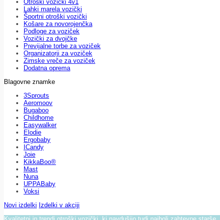
Otroški vozički 4v1
Lahki marela vozički
Športni otroški vozički
Košare za novorojenčka
Podloge za voziček
Vozički za dvojčke
Previjalne torbe za voziček
Organizatorji za voziček
Zimske vreče za voziček
Dodatna oprema
Blagovne znamke
3Sprouts
Aeromoov
Bugaboo
Childhome
Easywalker
Elodie
Ergobaby
ICandy
Joie
KikkaBoo®
Mast
Nuna
UPPABaby
Voksi
Novi izdelki
Izdelki v akciji
Kvalitetni in trendi otroški vozički, ki navdušijo tudi najbolj zahtevne starše.