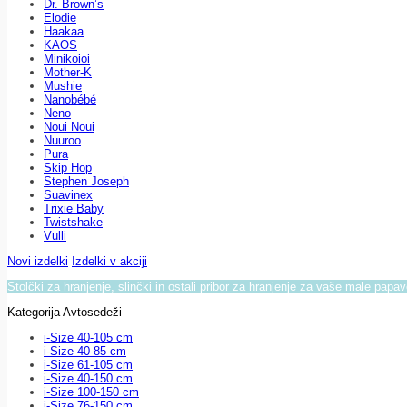
Dr. Brown’s
Elodie
Haakaa
KAOS
Minikoioi
Mother-K
Mushie
Nanobébé
Neno
Noui Noui
Nuuroo
Pura
Skip Hop
Stephen Joseph
Suavinex
Trixie Baby
Twistshake
Vulli
Novi izdelki
Izdelki v akciji
Stolčki za hranjenje, slinčki in ostali pribor za hranjenje za vaše male papa
Kategorija Avtosedeži
i-Size 40-105 cm
i-Size 40-85 cm
i-Size 61-105 cm
i-Size 40-150 cm
i-Size 100-150 cm
i-Size 76-150 cm