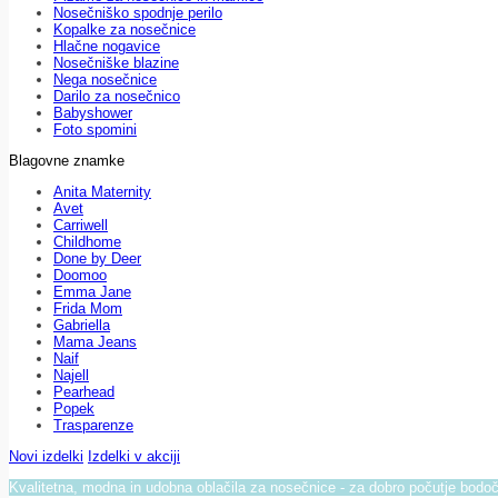
Nosečniško spodnje perilo
Kopalke za nosečnice
Hlačne nogavice
Nosečniške blazine
Nega nosečnice
Darilo za nosečnico
Babyshower
Foto spomini
Blagovne znamke
Anita Maternity
Avet
Carriwell
Childhome
Done by Deer
Doomoo
Emma Jane
Frida Mom
Gabriella
Mama Jeans
Naif
Najell
Pearhead
Popek
Trasparenze
Novi izdelki
Izdelki v akciji
Kvalitetna, modna in udobna oblačila za nosečnice - za dobro počutje bod