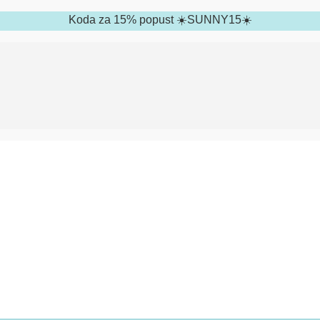
Koda za 15% popust ☀️SUNNY15☀️