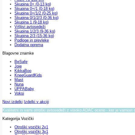
Skupina 0+ (0-13 kg)
Skupina 0+/1 (0-18 kg)
Skupina 0+/1/2 (0-25 kg)
Skupina 0/1/2/3 (0-36 kg)
Skupina 1 (9-18 kg)
Vrtljivi avtosedeži
Skupina 1/2/3 (9-36 kg)
Skupina 2/3 (15-36 kg)
Podloge in prevleke
Dodatna oprema
Blagovne znamke
BeSafe
Joie
KikkaBoo
KneeGuardKids
Mast
Nuna
UPPABaby
Voksi
Novi izdelki
Izdelki v akciji
Kvalitetni in varni otroški avtosedeži z visoko ADAC oceno - ker je varnost 
Kategorija Vozički
Otroški vozički 2v1
Otroški vozički 3v1