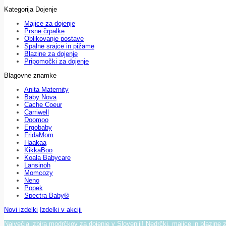
Kategorija Dojenje
Majice za dojenje
Prsne črpalke
Oblikovanje postave
Spalne srajce in pižame
Blazine za dojenje
Pripomočki za dojenje
Blagovne znamke
Anita Maternity
Baby Nova
Cache Coeur
Carriwell
Doomoo
Ergobaby
FridaMom
Haakaa
KikkaBoo
Koala Babycare
Lansinoh
Momcozy
Neno
Popek
Spectra Baby®
Novi izdelki
Izdelki v akciji
Največja izbira modrčkov za dojenje v Sloveniji! Nedrčki, majice in blazine