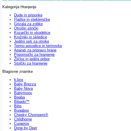
Kategorija Hranjenje
Dude in priponke
Flaške in stekleničke
Grizala za zobke
Otroški slinčki
Kozarčki in skodelice
Krožniki in skledice
Jedilni seti za otroke
Termo posodice in termovke
Aparati za pripravo hrane
Pripomočki za hranjenje
Žličke in jedilni pribor
Stolčki za hranjenje
Blagovne znamke
b.box
Baby Brezza
Baby Nova
Babymoov
Beaba
Bibado™
Bibs
Bugaboo
Cheeky Chompers®
Childhome
Curaprox
Done by Deer