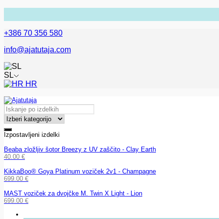
+386 70 356 580
info@ajatutaja.com
SL
HR
Izpostavljeni izdelki
Beaba zložljiv šotor Breezy z UV zaščito - Clay Earth
40.00
€
KikkaBoo® Goya Platinum voziček 2v1 - Champagne
699.00
€
MAST voziček za dvojčke M. Twin X Light - Lion
699.00
€