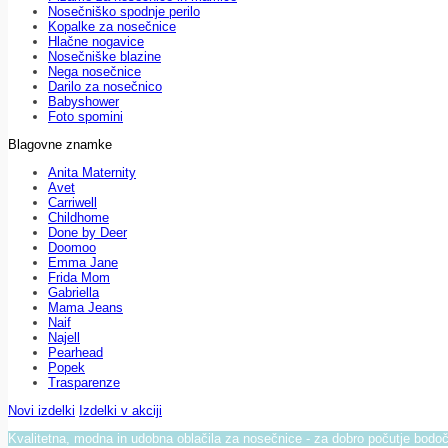
Nosečniško spodnje perilo
Kopalke za nosečnice
Hlačne nogavice
Nosečniške blazine
Nega nosečnice
Darilo za nosečnico
Babyshower
Foto spomini
Blagovne znamke
Anita Maternity
Avet
Carriwell
Childhome
Done by Deer
Doomoo
Emma Jane
Frida Mom
Gabriella
Mama Jeans
Naif
Najell
Pearhead
Popek
Trasparenze
Novi izdelki
Izdelki v akciji
Kvalitetna, modna in udobna oblačila za nosečnice - za dobro počutje bod