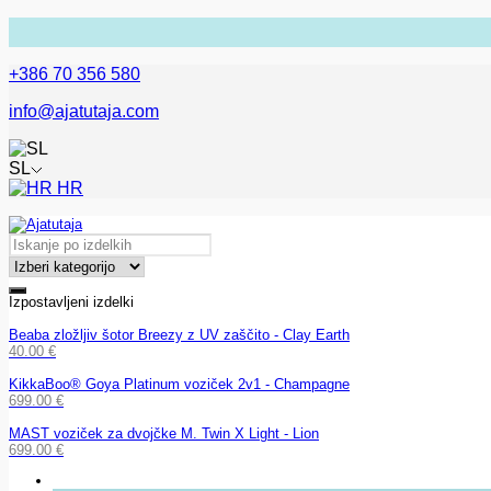
+386 70 356 580
info@ajatutaja.com
SL
HR
Izpostavljeni izdelki
Beaba zložljiv šotor Breezy z UV zaščito - Clay Earth
40.00
€
KikkaBoo® Goya Platinum voziček 2v1 - Champagne
699.00
€
MAST voziček za dvojčke M. Twin X Light - Lion
699.00
€