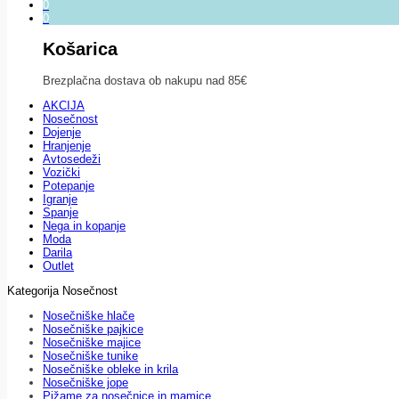
0
0
Košarica
Brezplačna dostava ob nakupu nad 85€
AKCIJA
Nosečnost
Dojenje
Hranjenje
Avtosedeži
Vozički
Potepanje
Igranje
Spanje
Nega in kopanje
Moda
Darila
Outlet
Kategorija Nosečnost
Nosečniške hlače
Nosečniške pajkice
Nosečniške majice
Nosečniške tunike
Nosečniške obleke in krila
Nosečniške jope
Pižame za nosečnice in mamice