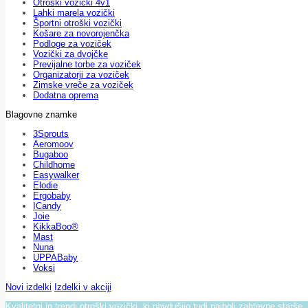
Otroški vozički 4v1
Lahki marela vozički
Športni otroški vozički
Košare za novorojenčka
Podloge za voziček
Vozički za dvojčke
Previjalne torbe za voziček
Organizatorji za voziček
Zimske vreče za voziček
Dodatna oprema
Blagovne znamke
3Sprouts
Aeromoov
Bugaboo
Childhome
Easywalker
Elodie
Ergobaby
ICandy
Joie
KikkaBoo®
Mast
Nuna
UPPABaby
Voksi
Novi izdelki
Izdelki v akciji
Kvalitetni in trendi otroški vozički, ki navdušijo tudi najbolj zahtevne starše.