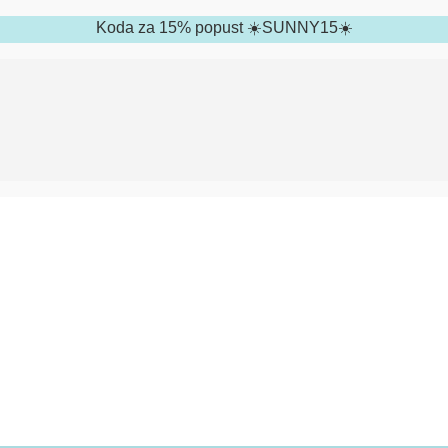
Koda za 15% popust ☀️SUNNY15☀️