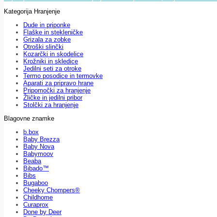
Kategorija Hranjenje
Dude in priponke
Flaške in stekleničke
Grizala za zobke
Otroški slinčki
Kozarčki in skodelice
Krožniki in skledice
Jedilni seti za otroke
Termo posodice in termovke
Aparati za pripravo hrane
Pripomočki za hranjenje
Žličke in jedilni pribor
Stolčki za hranjenje
Blagovne znamke
b.box
Baby Brezza
Baby Nova
Babymoov
Beaba
Bibado™
Bibs
Bugaboo
Cheeky Chompers®
Childhome
Curaprox
Done by Deer