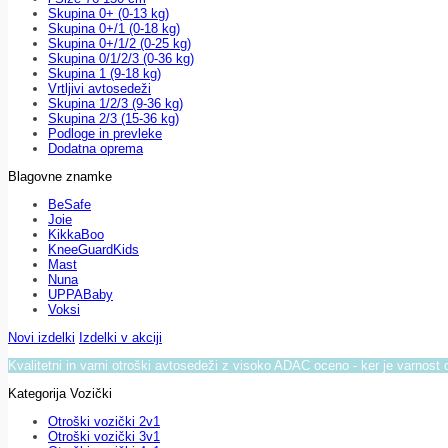
Skupina 0+ (0-13 kg)
Skupina 0+/1 (0-18 kg)
Skupina 0+/1/2 (0-25 kg)
Skupina 0/1/2/3 (0-36 kg)
Skupina 1 (9-18 kg)
Vrtljivi avtosedeži
Skupina 1/2/3 (9-36 kg)
Skupina 2/3 (15-36 kg)
Podloge in prevleke
Dodatna oprema
Blagovne znamke
BeSafe
Joie
KikkaBoo
KneeGuardKids
Mast
Nuna
UPPABaby
Voksi
Novi izdelki
Izdelki v akciji
Kvalitetni in varni otroški avtosedeži z visoko ADAC oceno - ker je varnost 
Kategorija Vozički
Otroški vozički 2v1
Otroški vozički 3v1