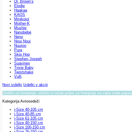
Dr. Brown’s
Elodie
Haakaa
KAOS
Minikoioi
Mother-K
Mushie
Nanobébé
Neno
Noui Noui
Nuuroo
Pura
Skip Hop
Stephen Joseph
Suavinex
Trixie Baby
Twistshake
Vulli
Novi izdelki
Izdelki v akciji
Stolčki za hranjenje, slinčki in ostali pribor za hranjenje za vaše male papa
Kategorija Avtosedeži
i-Size 40-105 cm
i-Size 40-85 cm
i-Size 61-105 cm
i-Size 40-150 cm
i-Size 100-150 cm
i-Size 76-150 cm