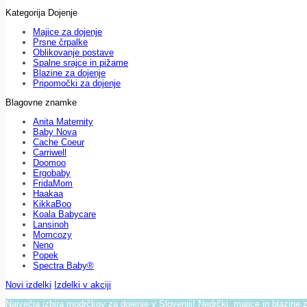
Kategorija Dojenje
Majice za dojenje
Prsne črpalke
Oblikovanje postave
Spalne srajce in pižame
Blazine za dojenje
Pripomočki za dojenje
Blagovne znamke
Anita Maternity
Baby Nova
Cache Coeur
Carriwell
Doomoo
Ergobaby
FridaMom
Haakaa
KikkaBoo
Koala Babycare
Lansinoh
Momcozy
Neno
Popek
Spectra Baby®
Novi izdelki
Izdelki v akciji
Največja izbira modrčkov za dojenje v Sloveniji! Nedrčki, majice in blazine