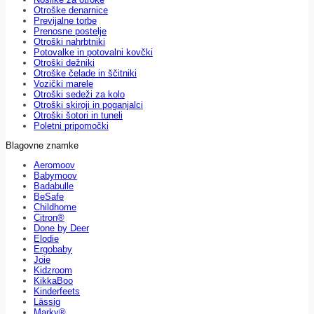
Otroške denarnice
Previjalne torbe
Prenosne postelje
Otroški nahrbtniki
Potovalke in potovalni kovčki
Otroški dežniki
Otroške čelade in ščitniki
Vozički marele
Otroški sedeži za kolo
Otroški skiroji in poganjalci
Otroški šotori in tuneli
Poletni pripomočki
Blagovne znamke
Aeromoov
Babymoov
Badabulle
BeSafe
Childhome
Citron®
Done by Deer
Elodie
Ergobaby
Joie
Kidzroom
KikkaBoo
Kinderfeets
Lässig
Marky®