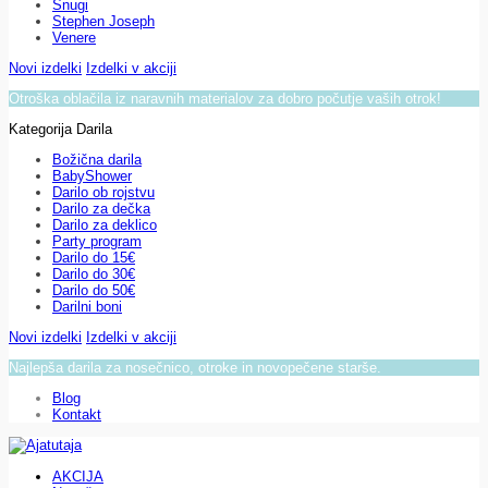
Snugi
Stephen Joseph
Venere
Novi izdelki
Izdelki v akciji
Otroška oblačila iz naravnih materialov za dobro počutje vaših otrok!
Kategorija Darila
Božična darila
BabyShower
Darilo ob rojstvu
Darilo za dečka
Darilo za deklico
Party program
Darilo do 15€
Darilo do 30€
Darilo do 50€
Darilni boni
Novi izdelki
Izdelki v akciji
Najlepša darila za nosečnico, otroke in novopečene starše.
Blog
Kontakt
AKCIJA