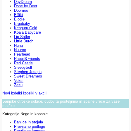
DayDream
Done by Deer
Doomoo
Effiki
Elodie
Ergobaby
Kenguru Gold
Koala Babycare
Lip Satler
Little Dutch
Nuna
Nuuroo
Pearhead
Rabbit&Friends
Red Castle
Sleepytroll
Stephen Joseph
Sweet Dreamers
Voksi
Zazu
Novi izdelki
Izdelki v akciji
Sanjske otroške sobice, čudovita posteljnina in spalne vreče za vaše
malčke.
Kategorija Nega in kopanje
Banjice in stojala
Previjalne podloge
Previjalne komode