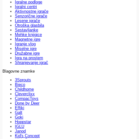
Igralne podloge
Igralni centri
Aktivnostne igrače
Senzorične igrače
Lesene igrače
Otroška glasbila
Sestavljanke
Mehke knjigice
Magnetne igre
Igranje vlog
Miselne igre
Družabne igre
Igra na prostem
Shranjevanje igrač
Blagovne znamke
3Sprouts
Bieco
Childhome
Cleverclixx
CompacToys
Done by Deer
Effiki
Galt
Goki
Hoppstar
IGLU
Janod
Kid's Concept