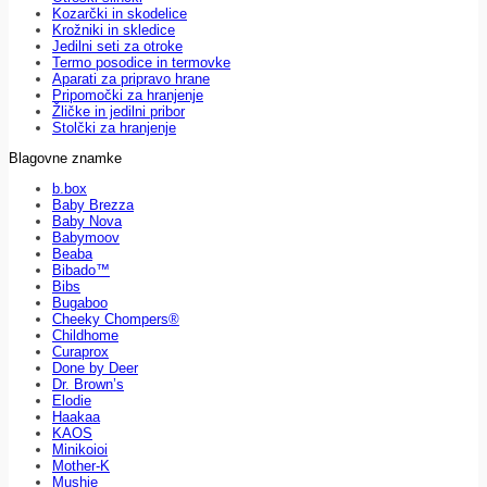
Kozarčki in skodelice
Krožniki in skledice
Jedilni seti za otroke
Termo posodice in termovke
Aparati za pripravo hrane
Pripomočki za hranjenje
Žličke in jedilni pribor
Stolčki za hranjenje
Blagovne znamke
b.box
Baby Brezza
Baby Nova
Babymoov
Beaba
Bibado™
Bibs
Bugaboo
Cheeky Chompers®
Childhome
Curaprox
Done by Deer
Dr. Brown’s
Elodie
Haakaa
KAOS
Minikoioi
Mother-K
Mushie