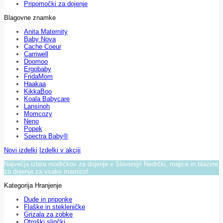
Pripomočki za dojenje
Blagovne znamke
Anita Maternity
Baby Nova
Cache Coeur
Carriwell
Doomoo
Ergobaby
FridaMom
Haakaa
KikkaBoo
Koala Babycare
Lansinoh
Momcozy
Neno
Popek
Spectra Baby®
Novi izdelki
Izdelki v akciji
Največja izbira modrčkov za dojenje v Sloveniji! Nedrčki, majice in blazine
za dojenje za vsako mamico!
Kategorija Hranjenje
Dude in priponke
Flaške in stekleničke
Grizala za zobke
Otroški slinčki