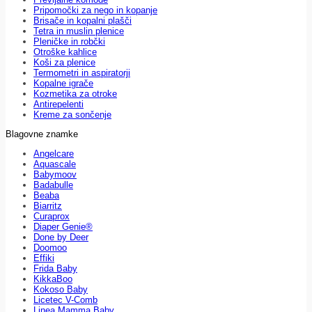
Pripomočki za nego in kopanje
Brisače in kopalni plašči
Tetra in muslin plenice
Pleničke in robčki
Otroške kahlice
Koši za plenice
Termometri in aspiratorji
Kopalne igrače
Kozmetika za otroke
Antirepelenti
Kreme za sončenje
Blagovne znamke
Angelcare
Aquascale
Babymoov
Badabulle
Beaba
Biarritz
Curaprox
Diaper Genie®
Done by Deer
Doomoo
Effiki
Frida Baby
KikkaBoo
Kokoso Baby
Licetec V-Comb
Linea Mamma Baby