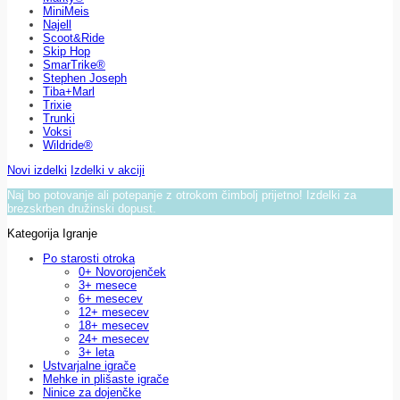
MiniMeis
Najell
Scoot&Ride
Skip Hop
SmarTrike®
Stephen Joseph
Tiba+Marl
Trixie
Trunki
Voksi
Wildride®
Novi izdelki
Izdelki v akciji
Naj bo potovanje ali potepanje z otrokom čimbolj prijetno! Izdelki za
brezskrben družinski dopust.
Kategorija Igranje
Po starosti otroka
0+ Novorojenček
3+ mesece
6+ mesecev
12+ mesecev
18+ mesecev
24+ mesecev
3+ leta
Ustvarjalne igrače
Mehke in plišaste igrače
Ninice za dojenčke