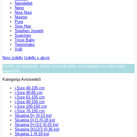
Nanobébé
Neno
Noui Noui
Nuuroo
Pura
Skip Hop
Stephen Joseph
Suavinex
Trixie Baby
Twistshake
Vulli
Novi izdelki
Izdelki v akciji
Stolčki za hranjenje, slinčki in ostali pribor za hranjenje za vaše male
papavčke.
Kategorija Avtosedeži
i-Size 40-105 cm
i-Size 40-85 cm
i-Size 61-105 cm
i-Size 40-150 cm
i-Size 100-150 cm
i-Size 76-150 cm
Skupina 0+ (0-13 kg)
Skupina 0+/1 (0-18 kg)
Skupina 0+/1/2 (0-25 kg)
Skupina 0/1/2/3 (0-36 kg)
Skupina 1 (9-18 kg)