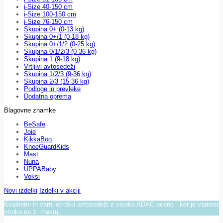
i-Size 40-150 cm
i-Size 100-150 cm
i-Size 76-150 cm
Skupina 0+ (0-13 kg)
Skupina 0+/1 (0-18 kg)
Skupina 0+/1/2 (0-25 kg)
Skupina 0/1/2/3 (0-36 kg)
Skupina 1 (9-18 kg)
Vrtljivi avtosedeži
Skupina 1/2/3 (9-36 kg)
Skupina 2/3 (15-36 kg)
Podloge in prevleke
Dodatna oprema
Blagovne znamke
BeSafe
Joie
KikkaBoo
KneeGuardKids
Mast
Nuna
UPPABaby
Voksi
Novi izdelki
Izdelki v akciji
Kvalitetni in varni otroški avtosedeži z visoko ADAC oceno - ker je varnost
otroka na 1. mestu.