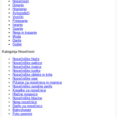
Nosečnost
Dojenje
Hranjenje
Avtosedeži
Vozički
Potepanje
Igranje
Spanje
Nega in kopanje
Moda
Darila
Outlet
Kategorija Nosečnost
Nosečniške hlače
Nosečniške pajkice
Nosečniške majice
Nosečniške tunike
Nosečniške obleke in krila
Nosečniške jope
Pižame za nosečnice in mamice
Nosečniško spodnje perilo
Kopalke za nosečnice
Hlačne nogavice
Nosečniške blazine
Nega nosečnice
Darilo za nosečnico
Babyshower
Foto spomini