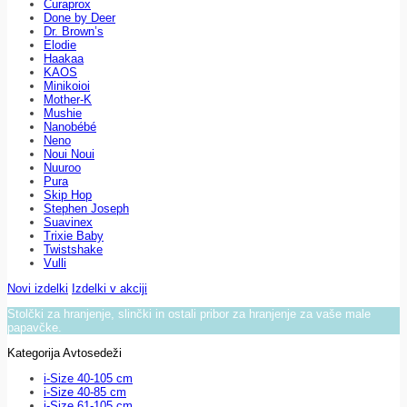
Curaprox
Done by Deer
Dr. Brown’s
Elodie
Haakaa
KAOS
Minikoioi
Mother-K
Mushie
Nanobébé
Neno
Noui Noui
Nuuroo
Pura
Skip Hop
Stephen Joseph
Suavinex
Trixie Baby
Twistshake
Vulli
Novi izdelki
Izdelki v akciji
Stolčki za hranjenje, slinčki in ostali pribor za hranjenje za vaše male
papavčke.
Kategorija Avtosedeži
i-Size 40-105 cm
i-Size 40-85 cm
i-Size 61-105 cm