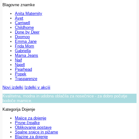
Blagovne znamke
Anita Maternity
Avet
Carriwell
Childhome
Done by Deer
Doomoo
Emma Jane
Frida Mom
Gabriella
Mama Jeans
Naif
Najell
Pearhead
Popek
Trasparenze
Novi izdelki
Izdelki v akciji
Kvalitetna, modna in udobna oblačila za nosečnice - za dobro počutje
bodoče mamice.
Kategorija Dojenje
Majice za dojenje
Prsne črpalke
Oblikovanje postave
Spalne srajce in pižame
Blazine za dojenje