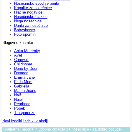
Nosečniško spodnje perilo
Kopalke za nosečnice
Hlačne nogavice
Nosečniške blazine
Nega nosečnice
Darilo za nosečnico
Babyshower
Foto spomini
Blagovne znamke
Anita Maternity
Avet
Carriwell
Childhome
Done by Deer
Doomoo
Emma Jane
Frida Mom
Gabriella
Mama Jeans
Naif
Najell
Pearhead
Popek
Trasparenze
Novi izdelki
Izdelki v akciji
Kvalitetna, modna in udobna oblačila za nosečnice - za dobro počutje