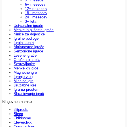
3+ mesece
6+ mesecev
12+ mesecev
18+ mesecev
24+ mesecev
3+ leta
Ustvarjalne igrače
Mehke in plišaste igrače
Ninice za dojenčke
Igralne podloge
Igralni centri
Aktivnostne igrače
Senzorične igrače
Lesene igrače
Otroška glasbila
Sestavljanke
Mehke knjigice
Magnetne igre
Igranje vlog
Miselne igre
Družabne igre
Igra na prostem
Shranjevanje igrač
Blagovne znamke
3Sprouts
Bieco
Childhome
Cleverclixx
CompacToys