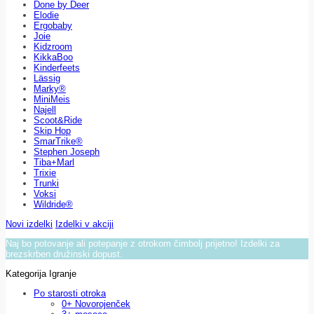
Done by Deer
Elodie
Ergobaby
Joie
Kidzroom
KikkaBoo
Kinderfeets
Lässig
Marky®
MiniMeis
Najell
Scoot&Ride
Skip Hop
SmarTrike®
Stephen Joseph
Tiba+Marl
Trixie
Trunki
Voksi
Wildride®
Novi izdelki
Izdelki v akciji
Naj bo potovanje ali potepanje z otrokom čimbolj prijetno! Izdelki za
brezskrben družinski dopust.
Kategorija Igranje
Po starosti otroka
0+ Novorojenček