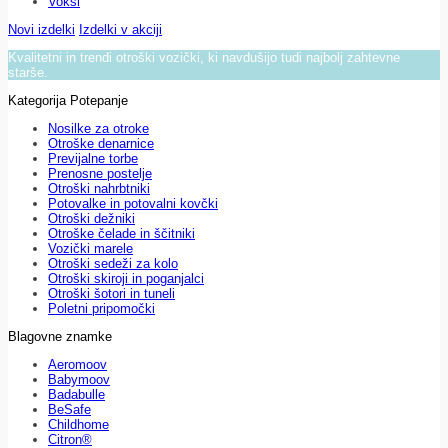
Voksi
Novi izdelki
Izdelki v akciji
Kvalitetni in trendi otroški vozički, ki navdušijo tudi najbolj zahtevne
starše.
Kategorija Potepanje
Nosilke za otroke
Otroške denarnice
Previjalne torbe
Prenosne postelje
Otroški nahrbtniki
Potovalke in potovalni kovčki
Otroški dežniki
Otroške čelade in ščitniki
Vozički marele
Otroški sedeži za kolo
Otroški skiroji in poganjalci
Otroški šotori in tuneli
Poletni pripomočki
Blagovne znamke
Aeromoov
Babymoov
Badabulle
BeSafe
Childhome
Citron®