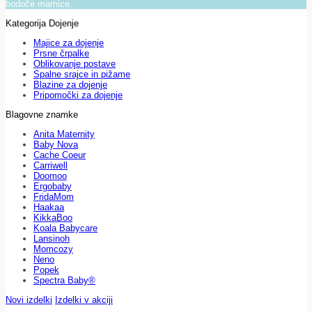
bodoče mamice.
Kategorija Dojenje
Majice za dojenje
Prsne črpalke
Oblikovanje postave
Spalne srajce in pižame
Blazine za dojenje
Pripomočki za dojenje
Blagovne znamke
Anita Maternity
Baby Nova
Cache Coeur
Carriwell
Doomoo
Ergobaby
FridaMom
Haakaa
KikkaBoo
Koala Babycare
Lansinoh
Momcozy
Neno
Popek
Spectra Baby®
Novi izdelki
Izdelki v akciji