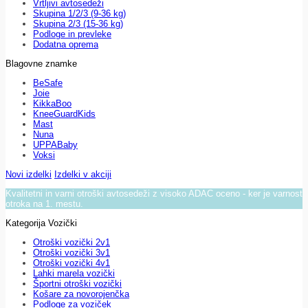
Vrtljivi avtosedeži
Skupina 1/2/3 (9-36 kg)
Skupina 2/3 (15-36 kg)
Podloge in prevleke
Dodatna oprema
Blagovne znamke
BeSafe
Joie
KikkaBoo
KneeGuardKids
Mast
Nuna
UPPABaby
Voksi
Novi izdelki
Izdelki v akciji
Kvalitetni in varni otroški avtosedeži z visoko ADAC oceno - ker je varnost
otroka na 1. mestu.
Kategorija Vozički
Otroški vozički 2v1
Otroški vozički 3v1
Otroški vozički 4v1
Lahki marela vozički
Športni otroški vozički
Košare za novorojenčka
Podloge za voziček