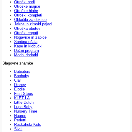
Otroški bodi
Otroške majice
Otroške hlače
Otroški kompleti
Oblačila za deklico
Jakne in zimski pajaci
Otroška obutev
Otroški copati
Nogavice in žabice
Sončna očala
Kape in klobučki
Dežni program
Modni dodatki
Blagovne znamke
Babiators
Baobaby
Clar
Disney
Elodie
First Steps
Ki ET LA
Little Dutch
Lupo Baby
Nursery Time
Nuuroo
Perletti
Rockahula Kids
Sivili