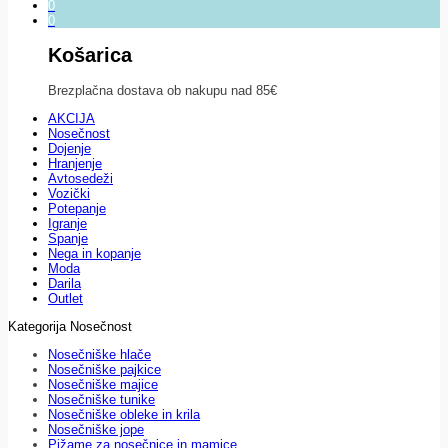
0
0
Košarica
Brezplačna dostava ob nakupu nad 85€
AKCIJA
Nosečnost
Dojenje
Hranjenje
Avtosedeži
Vozički
Potepanje
Igranje
Spanje
Nega in kopanje
Moda
Darila
Outlet
Kategorija Nosečnost
Nosečniške hlače
Nosečniške pajkice
Nosečniške majice
Nosečniške tunike
Nosečniške obleke in krila
Nosečniške jope
Pižame za nosečnice in mamice