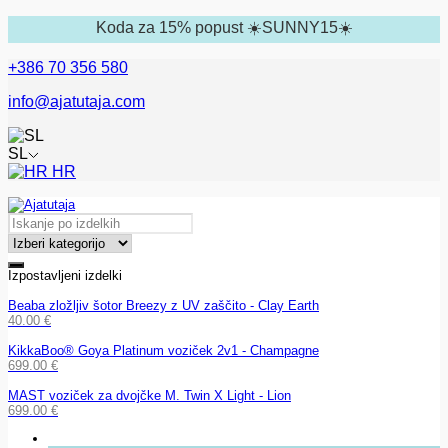
Koda za 15% popust ☀️SUNNY15☀️
+386 70 356 580
info@ajatutaja.com
SL
HR
Izpostavljeni izdelki
Beaba zložljiv šotor Breezy z UV zaščito - Clay Earth
40.00
€
KikkaBoo® Goya Platinum voziček 2v1 - Champagne
699.00
€
MAST voziček za dvojčke M. Twin X Light - Lion
699.00
€