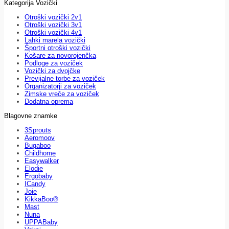
Kategorija Vozički
Otroški vozički 2v1
Otroški vozički 3v1
Otroški vozički 4v1
Lahki marela vozički
Športni otroški vozički
Košare za novorojenčka
Podloge za voziček
Vozički za dvojčke
Previjalne torbe za voziček
Organizatorji za voziček
Zimske vreče za voziček
Dodatna oprema
Blagovne znamke
3Sprouts
Aeromoov
Bugaboo
Childhome
Easywalker
Elodie
Ergobaby
ICandy
Joie
KikkaBoo®
Mast
Nuna
UPPABaby