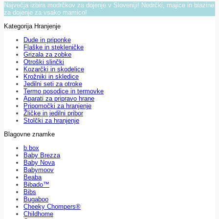
Največja izbira modrčkov za dojenje v Sloveniji! Nedrčki, majice in blazine
za dojenje za vsako mamico!
Kategorija Hranjenje
Dude in priponke
Flaške in stekleničke
Grizala za zobke
Otroški slinčki
Kozarčki in skodelice
Krožniki in skledice
Jedilni seti za otroke
Termo posodice in termovke
Aparati za pripravo hrane
Pripomočki za hranjenje
Žličke in jedilni pribor
Stolčki za hranjenje
Blagovne znamke
b.box
Baby Brezza
Baby Nova
Babymoov
Beaba
Bibado™
Bibs
Bugaboo
Cheeky Chompers®
Childhome