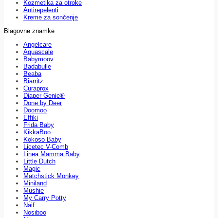
Kozmetika za otroke
Antirepelenti
Kreme za sončenje
Blagovne znamke
Angelcare
Aquascale
Babymoov
Badabulle
Beaba
Biarritz
Curaprox
Diaper Genie®
Done by Deer
Doomoo
Effiki
Frida Baby
KikkaBoo
Kokoso Baby
Licetec V-Comb
Linea Mamma Baby
Little Dutch
Magic
Matchstick Monkey
Miniland
Mushie
My Carry Potty
Naif
Nosiboo