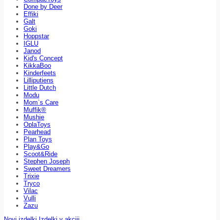
Done by Deer
Effiki
Galt
Goki
Hoppstar
IGLU
Janod
Kid's Concept
KikkaBoo
Kinderfeets
Lilliputiens
Little Dutch
Modu
Mom`s Care
Muffik®
Mushie
OplaToys
Pearhead
Plan Toys
Play&Go
Scoot&Ride
Stephen Joseph
Sweet Dreamers
Trixie
Tryco
Vilac
Vulli
Zazu
Novi izdelki
Izdelki v akciji