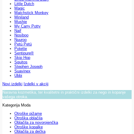
Little Dutch
Magic
Matchstick Monkey
Miniland
Mushie
My Carry Potty
Naif
Nosiboo
Nuuroo
Petú Petú
Potette
Sentipure®
Skip Hop
Squitos
Stephen Joseph
Suavinex
Ubbi
Novi izdelki
Izdelki v akciji
Naravna kozmetika, ter kvalitetni in praktični izdelki za nego in kopanje
vašega otroka.
Kategorija Moda
Otroške pižame
Otroška oblačila
Oblačila za novorojenčka
Otroške kopalke
Oblačila za dečka