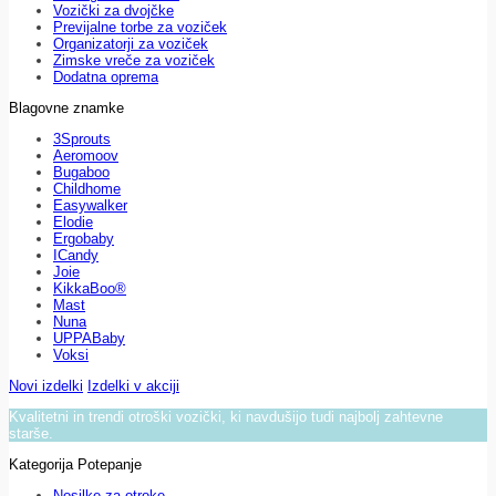
Vozički za dvojčke
Previjalne torbe za voziček
Organizatorji za voziček
Zimske vreče za voziček
Dodatna oprema
Blagovne znamke
3Sprouts
Aeromoov
Bugaboo
Childhome
Easywalker
Elodie
Ergobaby
ICandy
Joie
KikkaBoo®
Mast
Nuna
UPPABaby
Voksi
Novi izdelki
Izdelki v akciji
Kvalitetni in trendi otroški vozički, ki navdušijo tudi najbolj zahtevne
starše.
Kategorija Potepanje
Nosilke za otroke