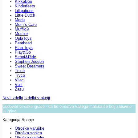
KikkaBoo
Kinderfeets
Lilliputiens
Little Dutch
Modu
Mom`s Care
Muffik®
Mushie
OplaToys
Pearhead
Plan Toys
Play&Go
Scoot&Ride
Stephen Joseph
Sweet Dreamers
Trixie
Tryco
Vilac
Vulli
Zazu
Novi izdelki
Izdelki v akciji
Čudovite otroške igrače - da bo otroštvo vašega malčka še bolj zabavno
in igrivo.
Kategorija Spanje
Otroške varuške
Otroška sobica
Otroške postelje