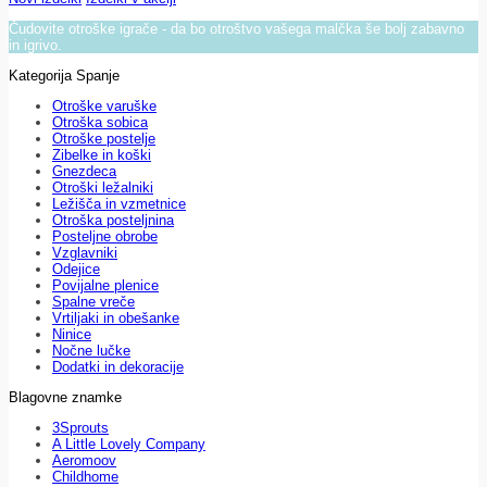
Čudovite otroške igrače - da bo otroštvo vašega malčka še bolj zabavno
in igrivo.
Kategorija Spanje
Otroške varuške
Otroška sobica
Otroške postelje
Zibelke in koški
Gnezdeca
Otroški ležalniki
Ležišča in vzmetnice
Otroška posteljnina
Posteljne obrobe
Vzglavniki
Odejice
Povijalne plenice
Spalne vreče
Vrtiljaki in obešanke
Ninice
Nočne lučke
Dodatki in dekoracije
Blagovne znamke
3Sprouts
A Little Lovely Company
Aeromoov
Childhome