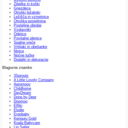
Zibelke in koški
Gnezdeca
Otroški ležalniki
Ležišča in vzmetnice
Otroška posteljnina
Posteljne obrobe
Vzglavniki
Odejice
Povijalne plenice
Spalne vreče
Vrtiljaki in obešanke
Ninice
Nočne lučke
Dodatki in dekoracije
Blagovne znamke
3Sprouts
A Little Lovely Company
Aeromoov
Childhome
DayDream
Done by Deer
Doomoo
Effiki
Elodie
Ergobaby
Kenguru Gold
Koala Babycare
Lip Satler