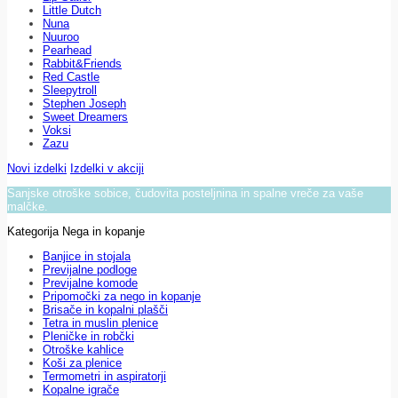
Little Dutch
Nuna
Nuuroo
Pearhead
Rabbit&Friends
Red Castle
Sleepytroll
Stephen Joseph
Sweet Dreamers
Voksi
Zazu
Novi izdelki
Izdelki v akciji
Sanjske otroške sobice, čudovita posteljnina in spalne vreče za vaše
malčke.
Kategorija Nega in kopanje
Banjice in stojala
Previjalne podloge
Previjalne komode
Pripomočki za nego in kopanje
Brisače in kopalni plašči
Tetra in muslin plenice
Pleničke in robčki
Otroške kahlice
Koši za plenice
Termometri in aspiratorji
Kopalne igrače