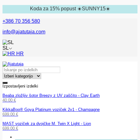
Koda za 15% popust ☀️SUNNY15☀️
+386 70 356 580
info@ajatutaja.com
SL
HR
Izpostavljeni izdelki
Beaba zložljiv šotor Breezy z UV zaščito - Clay Earth
40.00
€
KikkaBoo® Goya Platinum voziček 2v1 - Champagne
699.00
€
MAST voziček za dvojčke M. Twin X Light - Lion
699.00
€