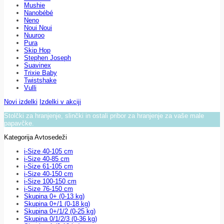
Mushie
Nanobébé
Neno
Noui Noui
Nuuroo
Pura
Skip Hop
Stephen Joseph
Suavinex
Trixie Baby
Twistshake
Vulli
Novi izdelki
Izdelki v akciji
Stolčki za hranjenje, slinčki in ostali pribor za hranjenje za vaše male
papavčke.
Kategorija Avtosedeži
i-Size 40-105 cm
i-Size 40-85 cm
i-Size 61-105 cm
i-Size 40-150 cm
i-Size 100-150 cm
i-Size 76-150 cm
Skupina 0+ (0-13 kg)
Skupina 0+/1 (0-18 kg)
Skupina 0+/1/2 (0-25 kg)
Skupina 0/1/2/3 (0-36 kg)