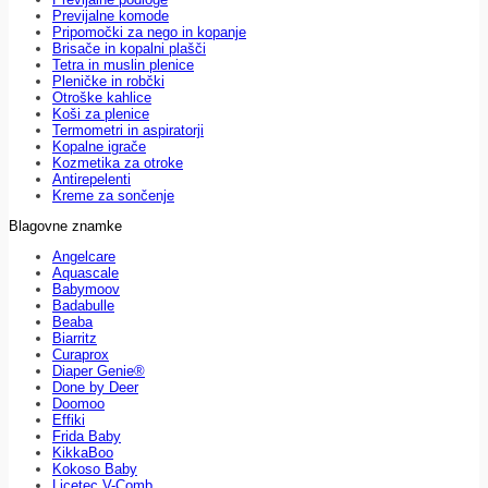
Previjalne komode
Pripomočki za nego in kopanje
Brisače in kopalni plašči
Tetra in muslin plenice
Pleničke in robčki
Otroške kahlice
Koši za plenice
Termometri in aspiratorji
Kopalne igrače
Kozmetika za otroke
Antirepelenti
Kreme za sončenje
Blagovne znamke
Angelcare
Aquascale
Babymoov
Badabulle
Beaba
Biarritz
Curaprox
Diaper Genie®
Done by Deer
Doomoo
Effiki
Frida Baby
KikkaBoo
Kokoso Baby
Licetec V-Comb