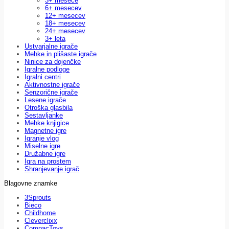
3+ mesece
6+ mesecev
12+ mesecev
18+ mesecev
24+ mesecev
3+ leta
Ustvarjalne igrače
Mehke in plišaste igrače
Ninice za dojenčke
Igralne podloge
Igralni centri
Aktivnostne igrače
Senzorične igrače
Lesene igrače
Otroška glasbila
Sestavljanke
Mehke knjigice
Magnetne igre
Igranje vlog
Miselne igre
Družabne igre
Igra na prostem
Shranjevanje igrač
Blagovne znamke
3Sprouts
Bieco
Childhome
Cleverclixx
CompacToys