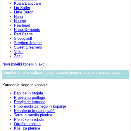
Koala Babycare
Lip Satler
Little Dutch
Nuna
Nuuroo
Pearhead
Rabbit&Friends
Red Castle
Sleepytroll
Stephen Joseph
Sweet Dreamers
Voksi
Zazu
Novi izdelki
Izdelki v akciji
Sanjske otroške sobice, čudovita posteljnina in spalne vreče za vaše
malčke.
Kategorija Nega in kopanje
Banjice in stojala
Previjalne podloge
Previjalne komode
Pripomočki za nego in kopanje
Brisače in kopalni plašči
Tetra in muslin plenice
Pleničke in robčki
Otroške kahlice
Koši za plenice