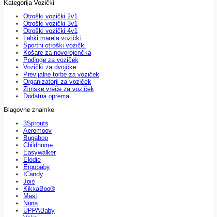
Kategorija Vozički
Otroški vozički 2v1
Otroški vozički 3v1
Otroški vozički 4v1
Lahki marela vozički
Športni otroški vozički
Košare za novorojenčka
Podloge za voziček
Vozički za dvojčke
Previjalne torbe za voziček
Organizatorji za voziček
Zimske vreče za voziček
Dodatna oprema
Blagovne znamke
3Sprouts
Aeromoov
Bugaboo
Childhome
Easywalker
Elodie
Ergobaby
ICandy
Joie
KikkaBoo®
Mast
Nuna
UPPABaby