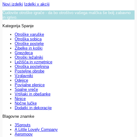
Novi izdelki
Izdelki v akciji
Čudovite otroške igrače - da bo otroštvo vašega malčka še bolj zabavno
in igrivo.
Kategorija Spanje
Otroške varuške
Otroška sobica
Otroške postelje
Zibelke in koški
Gnezdeca
Otroški ležalniki
Ležišča in vzmetnice
Otroška posteljnina
Posteljne obrobe
Vzglavniki
Odejice
Povijalne plenice
Spalne vreče
Vrtiljaki in obešanke
Ninice
Nočne lučke
Dodatki in dekoracije
Blagovne znamke
3Sprouts
A Little Lovely Company
Aeromoov