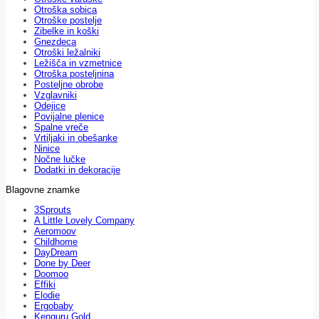
Otroška sobica
Otroške postelje
Zibelke in koški
Gnezdeca
Otroški ležalniki
Ležišča in vzmetnice
Otroška posteljnina
Posteljne obrobe
Vzglavniki
Odejice
Povijalne plenice
Spalne vreče
Vrtiljaki in obešanke
Ninice
Nočne lučke
Dodatki in dekoracije
Blagovne znamke
3Sprouts
A Little Lovely Company
Aeromoov
Childhome
DayDream
Done by Deer
Doomoo
Effiki
Elodie
Ergobaby
Kenguru Gold