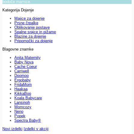
bodoče mamice.
Kategorija Dojenje
Majice za dojenje
Prsne črpalke
Oblikovanje postave
Spalne srajce in pižame
Blazine za dojenje
Pripomočki za dojenje
Blagovne znamke
Anita Maternity
Baby Nova
Cache Coeur
Carriwell
Doomoo
Ergobaby
FridaMom
Haakaa
KikkaBoo
Koala Babycare
Lansinoh
Momcozy
Neno
Popek
Spectra Baby®
Novi izdelki
Izdelki v akciji