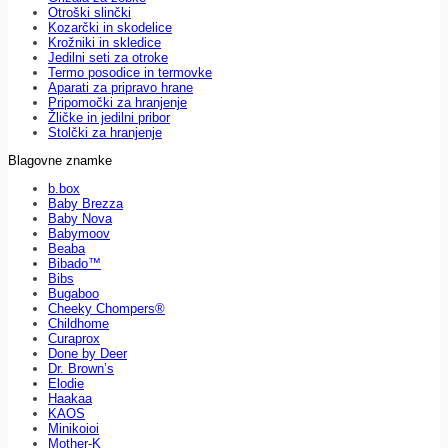
Otroški slinčki
Kozarčki in skodelice
Krožniki in skledice
Jedilni seti za otroke
Termo posodice in termovke
Aparati za pripravo hrane
Pripomočki za hranjenje
Žličke in jedilni pribor
Stolčki za hranjenje
Blagovne znamke
b.box
Baby Brezza
Baby Nova
Babymoov
Beaba
Bibado™
Bibs
Bugaboo
Cheeky Chompers®
Childhome
Curaprox
Done by Deer
Dr. Brown’s
Elodie
Haakaa
KAOS
Minikoioi
Mother-K