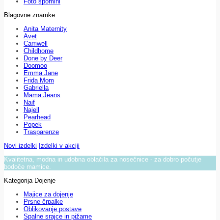
Foto spomini
Blagovne znamke
Anita Maternity
Avet
Carriwell
Childhome
Done by Deer
Doomoo
Emma Jane
Frida Mom
Gabriella
Mama Jeans
Naif
Najell
Pearhead
Popek
Trasparenze
Novi izdelki
Izdelki v akciji
Kvalitetna, modna in udobna oblačila za nosečnice - za dobro počutje
bodoče mamice.
Kategorija Dojenje
Majice za dojenje
Prsne črpalke
Oblikovanje postave
Spalne srajce in pižame