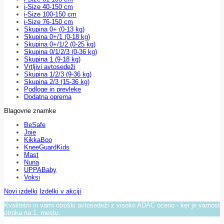
i-Size 40-150 cm
i-Size 100-150 cm
i-Size 76-150 cm
Skupina 0+ (0-13 kg)
Skupina 0+/1 (0-18 kg)
Skupina 0+/1/2 (0-25 kg)
Skupina 0/1/2/3 (0-36 kg)
Skupina 1 (9-18 kg)
Vrtljivi avtosedeži
Skupina 1/2/3 (9-36 kg)
Skupina 2/3 (15-36 kg)
Podloge in prevleke
Dodatna oprema
Blagovne znamke
BeSafe
Joie
KikkaBoo
KneeGuardKids
Mast
Nuna
UPPABaby
Voksi
Novi izdelki
Izdelki v akciji
Kvalitetni in varni otroški avtosedeži z visoko ADAC oceno - ker je varnost
otroka na 1. mestu.