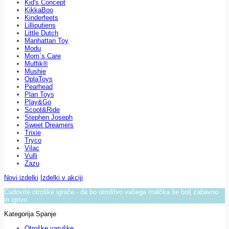
Kid's Concept
KikkaBoo
Kinderfeets
Lilliputiens
Little Dutch
Manhattan Toy
Modu
Mom`s Care
Muffik®
Mushie
OplaToys
Pearhead
Plan Toys
Play&Go
Scoot&Ride
Stephen Joseph
Sweet Dreamers
Trixie
Tryco
Vilac
Vulli
Zazu
Novi izdelki
Izdelki v akciji
Čudovite otroške igrače - da bo otroštvo vašega malčka še bolj zabavno
in igrivo.
Kategorija Spanje
Otroške varuške