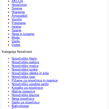
AKCIJA
Nosečnost
Dojenje
Hranjenje
Avtosedeži
Vozički
Potepanje
Igranje
Spanje
Nega in kopanje
Moda
Darila
Outlet
Kategorija Nosečnost
Nosečniške hlače
Nosečniške pajkice
Nosečniške majice
Nosečniške tunike
Nosečniške obleke in krila
Nosečniške jope
Pižame za nosečnice in mamice
Nosečniško spodnje perilo
Kopalke za nosečnice
Hlačne nogavice
Nosečniške blazine
Nega nosečnice
Darilo za nosečnico
Babyshower