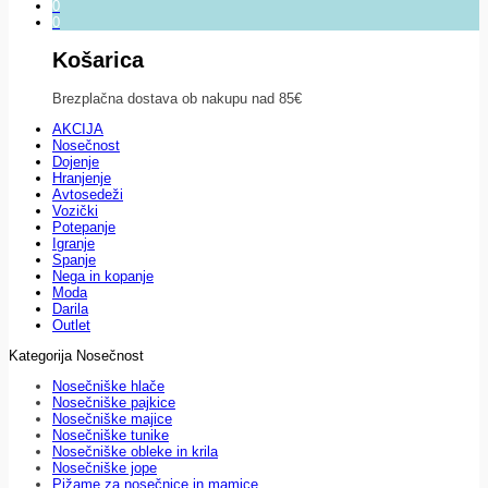
0
0
Košarica
Brezplačna dostava ob nakupu nad 85€
AKCIJA
Nosečnost
Dojenje
Hranjenje
Avtosedeži
Vozički
Potepanje
Igranje
Spanje
Nega in kopanje
Moda
Darila
Outlet
Kategorija Nosečnost
Nosečniške hlače
Nosečniške pajkice
Nosečniške majice
Nosečniške tunike
Nosečniške obleke in krila
Nosečniške jope
Pižame za nosečnice in mamice