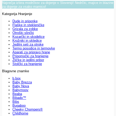
Največja izbira modrčkov za dojenje v Sloveniji! Nedrčki, majice in blazine
za dojenje za vsako mamico!
Kategorija Hranjenje
Dude in priponke
Flaške in stekleničke
Grizala za zobke
Otroški slinčki
Kozarčki in skodelice
Krožniki in skledice
Jedilni seti za otroke
Termo posodice in termovke
Aparati za pripravo hrane
Pripomočki za hranjenje
Žličke in jedilni pribor
Stolčki za hranjenje
Blagovne znamke
b.box
Baby Brezza
Baby Nova
Babymoov
Beaba
Bibado™
Bibs
Bugaboo
Cheeky Chompers®
Childhome