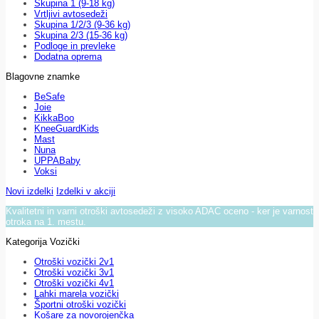
Skupina 1 (9-18 kg)
Vrtljivi avtosedeži
Skupina 1/2/3 (9-36 kg)
Skupina 2/3 (15-36 kg)
Podloge in prevleke
Dodatna oprema
Blagovne znamke
BeSafe
Joie
KikkaBoo
KneeGuardKids
Mast
Nuna
UPPABaby
Voksi
Novi izdelki
Izdelki v akciji
Kvalitetni in varni otroški avtosedeži z visoko ADAC oceno - ker je varnost
otroka na 1. mestu.
Kategorija Vozički
Otroški vozički 2v1
Otroški vozički 3v1
Otroški vozički 4v1
Lahki marela vozički
Športni otroški vozički
Košare za novorojenčka