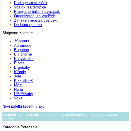
Podloge za voziček
Vozički za dvojčke
Previjalne torbe za voziček
Organizatorji za voziček
Zimske vreče za voziček
Dodatna oprema
Blagovne znamke
3Sprouts
Aeromoov
Bugaboo
Childhome
Easywalker
Elodie
Ergobaby
ICandy
Joie
KikkaBoo®
Mast
Nuna
UPPABaby
Voksi
Novi izdelki
Izdelki v akciji
Kvalitetni in trendi otroški vozički, ki navdušijo tudi najbolj zahtevne
starše.
Kategorija Potepanje