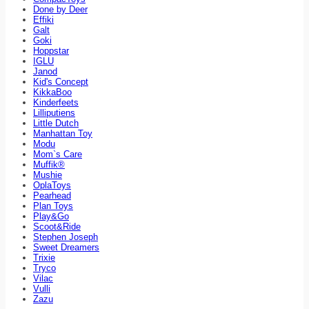
Done by Deer
Effiki
Galt
Goki
Hoppstar
IGLU
Janod
Kid's Concept
KikkaBoo
Kinderfeets
Lilliputiens
Little Dutch
Manhattan Toy
Modu
Mom`s Care
Muffik®
Mushie
OplaToys
Pearhead
Plan Toys
Play&Go
Scoot&Ride
Stephen Joseph
Sweet Dreamers
Trixie
Tryco
Vilac
Vulli
Zazu