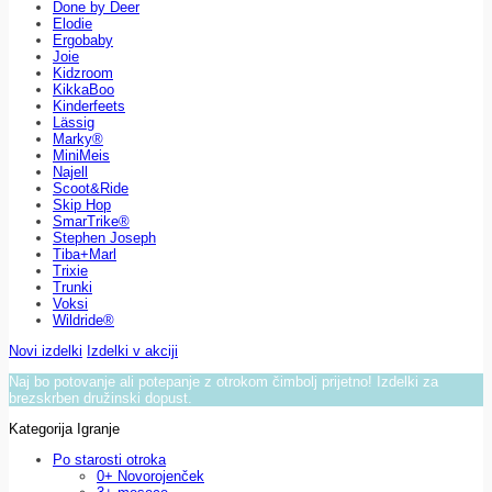
Done by Deer
Elodie
Ergobaby
Joie
Kidzroom
KikkaBoo
Kinderfeets
Lässig
Marky®
MiniMeis
Najell
Scoot&Ride
Skip Hop
SmarTrike®
Stephen Joseph
Tiba+Marl
Trixie
Trunki
Voksi
Wildride®
Novi izdelki
Izdelki v akciji
Naj bo potovanje ali potepanje z otrokom čimbolj prijetno! Izdelki za
brezskrben družinski dopust.
Kategorija Igranje
Po starosti otroka
0+ Novorojenček