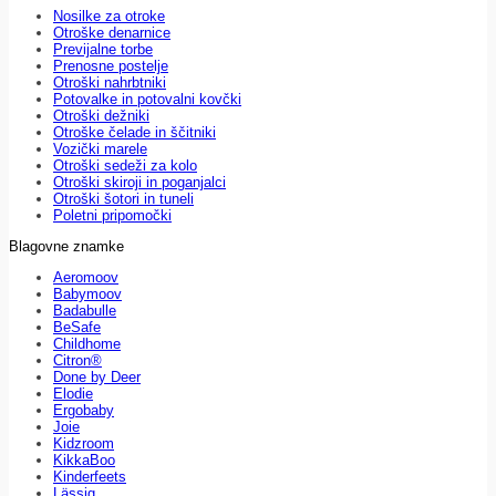
Nosilke za otroke
Otroške denarnice
Previjalne torbe
Prenosne postelje
Otroški nahrbtniki
Potovalke in potovalni kovčki
Otroški dežniki
Otroške čelade in ščitniki
Vozički marele
Otroški sedeži za kolo
Otroški skiroji in poganjalci
Otroški šotori in tuneli
Poletni pripomočki
Blagovne znamke
Aeromoov
Babymoov
Badabulle
BeSafe
Childhome
Citron®
Done by Deer
Elodie
Ergobaby
Joie
Kidzroom
KikkaBoo
Kinderfeets
Lässig