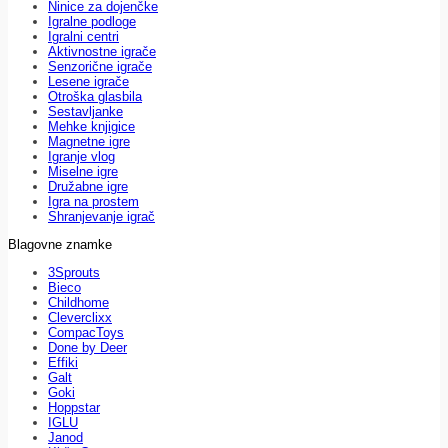
Ninice za dojenčke
Igralne podloge
Igralni centri
Aktivnostne igrače
Senzorične igrače
Lesene igrače
Otroška glasbila
Sestavljanke
Mehke knjigice
Magnetne igre
Igranje vlog
Miselne igre
Družabne igre
Igra na prostem
Shranjevanje igrač
Blagovne znamke
3Sprouts
Bieco
Childhome
Cleverclixx
CompacToys
Done by Deer
Effiki
Galt
Goki
Hoppstar
IGLU
Janod