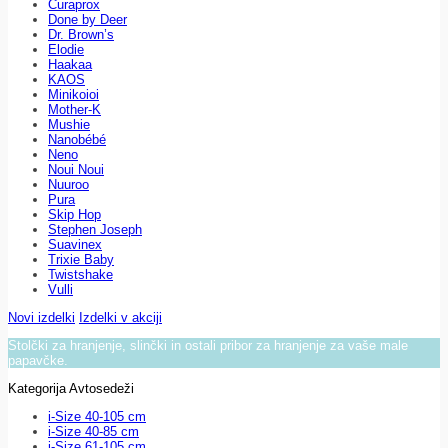
Curaprox
Done by Deer
Dr. Brown’s
Elodie
Haakaa
KAOS
Minikoioi
Mother-K
Mushie
Nanobébé
Neno
Noui Noui
Nuuroo
Pura
Skip Hop
Stephen Joseph
Suavinex
Trixie Baby
Twistshake
Vulli
Novi izdelki
Izdelki v akciji
Stolčki za hranjenje, slinčki in ostali pribor za hranjenje za vaše male
papavčke.
Kategorija Avtosedeži
i-Size 40-105 cm
i-Size 40-85 cm
i-Size 61-105 cm