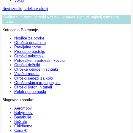
Voksi
Novi izdelki
Izdelki v akciji
Kvalitetni in trendi otroški vozički, ki navdušijo tudi najbolj zahtevne
starše.
Kategorija Potepanje
Nosilke za otroke
Otroške denarnice
Previjalne torbe
Prenosne postelje
Otroški nahrbtniki
Potovalke in potovalni kovčki
Otroški dežniki
Otroške čelade in ščitniki
Vozički marele
Otroški sedeži za kolo
Otroški skiroji in poganjalci
Otroški šotori in tuneli
Poletni pripomočki
Blagovne znamke
Aeromoov
Babymoov
Badabulle
BeSafe
Childhome
Citron®