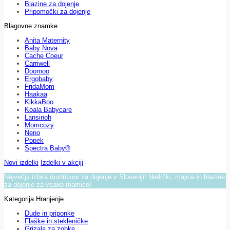
Blazine za dojenje
Pripomočki za dojenje
Blagovne znamke
Anita Maternity
Baby Nova
Cache Coeur
Carriwell
Doomoo
Ergobaby
FridaMom
Haakaa
KikkaBoo
Koala Babycare
Lansinoh
Momcozy
Neno
Popek
Spectra Baby®
Novi izdelki
Izdelki v akciji
Največja izbira modrčkov za dojenje v Sloveniji! Nedrčki, majice in blazine
za dojenje za vsako mamico!
Kategorija Hranjenje
Dude in priponke
Flaške in stekleničke
Grizala za zobke