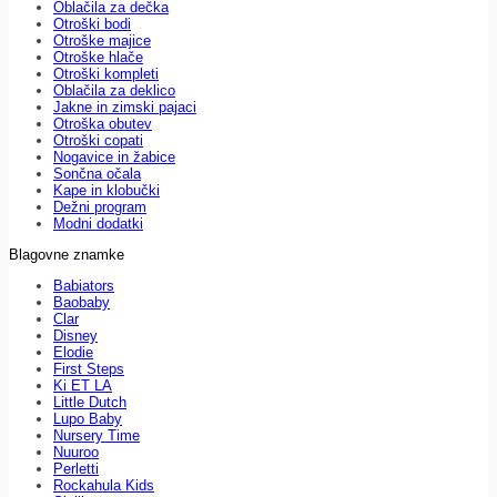
Oblačila za dečka
Otroški bodi
Otroške majice
Otroške hlače
Otroški kompleti
Oblačila za deklico
Jakne in zimski pajaci
Otroška obutev
Otroški copati
Nogavice in žabice
Sončna očala
Kape in klobučki
Dežni program
Modni dodatki
Blagovne znamke
Babiators
Baobaby
Clar
Disney
Elodie
First Steps
Ki ET LA
Little Dutch
Lupo Baby
Nursery Time
Nuuroo
Perletti
Rockahula Kids