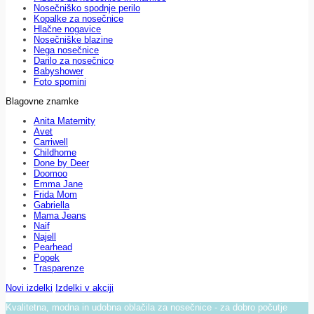
Nosečniško spodnje perilo
Kopalke za nosečnice
Hlačne nogavice
Nosečniške blazine
Nega nosečnice
Darilo za nosečnico
Babyshower
Foto spomini
Blagovne znamke
Anita Maternity
Avet
Carriwell
Childhome
Done by Deer
Doomoo
Emma Jane
Frida Mom
Gabriella
Mama Jeans
Naif
Najell
Pearhead
Popek
Trasparenze
Novi izdelki
Izdelki v akciji
Kvalitetna, modna in udobna oblačila za nosečnice - za dobro počutje