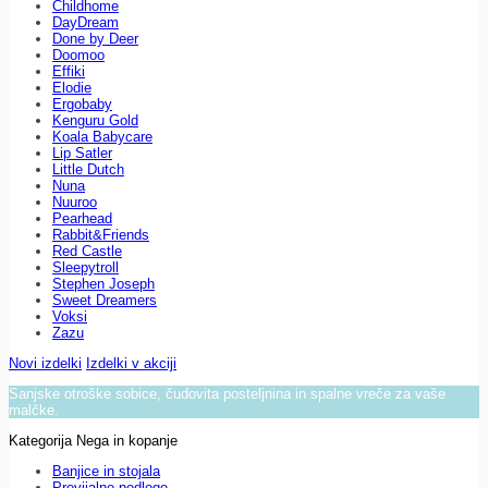
Childhome
DayDream
Done by Deer
Doomoo
Effiki
Elodie
Ergobaby
Kenguru Gold
Koala Babycare
Lip Satler
Little Dutch
Nuna
Nuuroo
Pearhead
Rabbit&Friends
Red Castle
Sleepytroll
Stephen Joseph
Sweet Dreamers
Voksi
Zazu
Novi izdelki
Izdelki v akciji
Sanjske otroške sobice, čudovita posteljnina in spalne vreče za vaše
malčke.
Kategorija Nega in kopanje
Banjice in stojala
Previjalne podloge