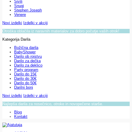
Sivili
Snugi
Stephen Joseph
Venere
Novi izdelki
Izdelki v akciji
Otroška oblačila iz naravnih materialov za dobro počutje vaših otrok!
Kategorija Darila
Božična darila
BabyShower
Darilo ob rojstvu
Darilo za dečka
Darilo za deklico
Party program
Darilo do 15€
Darilo do 30€
Darilo do 50€
Darilni boni
Novi izdelki
Izdelki v akciji
Najlepša darila za nosečnico, otroke in novopečene starše.
Blog
Kontakt