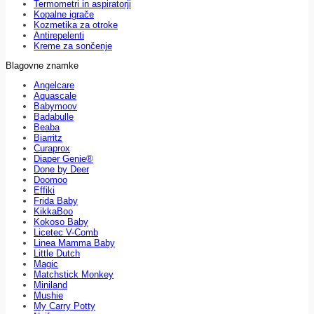
Termometri in aspiratorji
Kopalne igrače
Kozmetika za otroke
Antirepelenti
Kreme za sončenje
Blagovne znamke
Angelcare
Aquascale
Babymoov
Badabulle
Beaba
Biarritz
Curaprox
Diaper Genie®
Done by Deer
Doomoo
Effiki
Frida Baby
KikkaBoo
Kokoso Baby
Licetec V-Comb
Linea Mamma Baby
Little Dutch
Magic
Matchstick Monkey
Miniland
Mushie
My Carry Potty