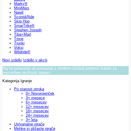
Marky®
MiniMeis
Najell
Scoot&Ride
Skip Hop
SmarTrike®
Stephen Joseph
Tiba+Marl
Trixie
Trunki
Voksi
Wildride®
Novi izdelki
Izdelki v akciji
Naj bo potovanje ali potepanje z otrokom čimbolj prijetno! Izdelki za
brezskrben družinski dopust.
Kategorija Igranje
Po starosti otroka
0+ Novorojenček
3+ mesece
6+ mesecev
12+ mesecev
18+ mesecev
24+ mesecev
3+ leta
Ustvarjalne igrače
Mehke in plišaste igrače