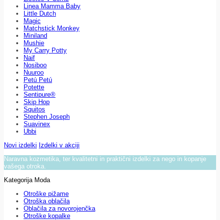
Linea Mamma Baby
Little Dutch
Magic
Matchstick Monkey
Miniland
Mushie
My Carry Potty
Naif
Nosiboo
Nuuroo
Petú Petú
Potette
Sentipure®
Skip Hop
Squitos
Stephen Joseph
Suavinex
Ubbi
Novi izdelki
Izdelki v akciji
Naravna kozmetika, ter kvalitetni in praktični izdelki za nego in kopanje
vašega otroka.
Kategorija Moda
Otroške pižame
Otroška oblačila
Oblačila za novorojenčka
Otroške kopalke