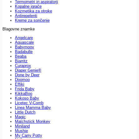
Termometri in aspiratorji
Kopalne igrače
Kozmetika za otroke
Antirepelenti
Kreme za sončenje
Blagovne znamke
Angelcare
Aquascale
Babymoov
Badabulle
Beaba
Biarritz
Curaprox
Diaper Genie®
Done by Deer
Doomoo
Effiki
Frida Baby
KikkaBoo
Kokoso Baby
Licetec V-Comb
Linea Mamma Baby
Little Dutch
Magic
Matchstick Monkey
Miniland
Mushie
My Carry Potty