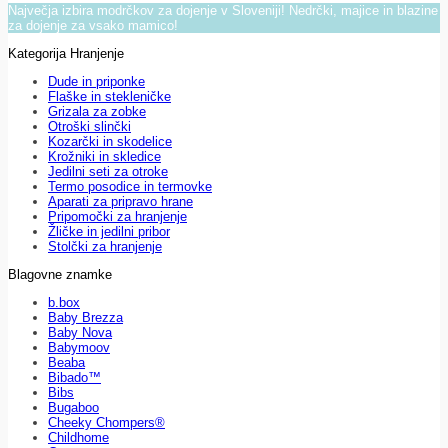
Največja izbira modrčkov za dojenje v Sloveniji! Nedrčki, majice in blazine
za dojenje za vsako mamico!
Kategorija Hranjenje
Dude in priponke
Flaške in stekleničke
Grizala za zobke
Otroški slinčki
Kozarčki in skodelice
Krožniki in skledice
Jedilni seti za otroke
Termo posodice in termovke
Aparati za pripravo hrane
Pripomočki za hranjenje
Žličke in jedilni pribor
Stolčki za hranjenje
Blagovne znamke
b.box
Baby Brezza
Baby Nova
Babymoov
Beaba
Bibado™
Bibs
Bugaboo
Cheeky Chompers®
Childhome