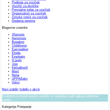
Podloge za voziček
Vozički za dvojčke
Previjalne torbe za voziček
Organizatorji za voziček
Zimske vreče za voziček
Dodatna oprema
Blagovne znamke
3Sprouts
Aeromoov
Bugaboo
Childhome
Easywalker
Elodie
Ergobaby
ICandy
Joie
KikkaBoo®
Mast
Nuna
UPPABaby
Voksi
Novi izdelki
Izdelki v akciji
Kvalitetni in trendi otroški vozički, ki navdušijo tudi najbolj zahtevne
starše.
Kategorija Potepanje