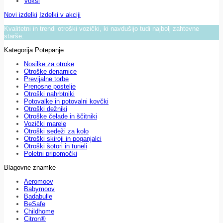
Voksi
Novi izdelki
Izdelki v akciji
Kvalitetni in trendi otroški vozički, ki navdušijo tudi najbolj zahtevne
starše.
Kategorija Potepanje
Nosilke za otroke
Otroške denarnice
Previjalne torbe
Prenosne postelje
Otroški nahrbtniki
Potovalke in potovalni kovčki
Otroški dežniki
Otroške čelade in ščitniki
Vozički marele
Otroški sedeži za kolo
Otroški skiroji in poganjalci
Otroški šotori in tuneli
Poletni pripomočki
Blagovne znamke
Aeromoov
Babymoov
Badabulle
BeSafe
Childhome
Citron®