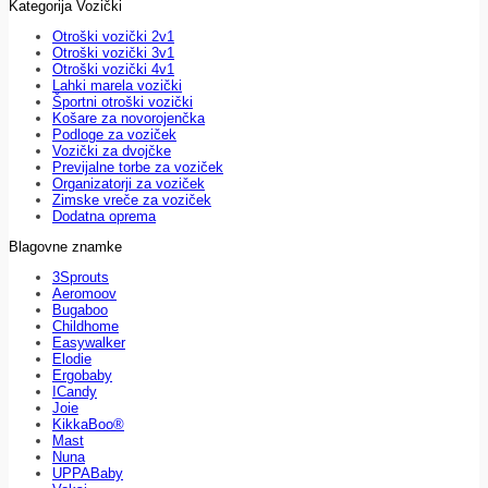
Kategorija Vozički
Otroški vozički 2v1
Otroški vozički 3v1
Otroški vozički 4v1
Lahki marela vozički
Športni otroški vozički
Košare za novorojenčka
Podloge za voziček
Vozički za dvojčke
Previjalne torbe za voziček
Organizatorji za voziček
Zimske vreče za voziček
Dodatna oprema
Blagovne znamke
3Sprouts
Aeromoov
Bugaboo
Childhome
Easywalker
Elodie
Ergobaby
ICandy
Joie
KikkaBoo®
Mast
Nuna
UPPABaby