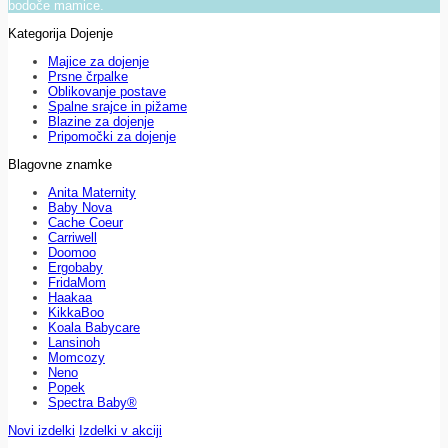
bodoče mamice.
Kategorija Dojenje
Majice za dojenje
Prsne črpalke
Oblikovanje postave
Spalne srajce in pižame
Blazine za dojenje
Pripomočki za dojenje
Blagovne znamke
Anita Maternity
Baby Nova
Cache Coeur
Carriwell
Doomoo
Ergobaby
FridaMom
Haakaa
KikkaBoo
Koala Babycare
Lansinoh
Momcozy
Neno
Popek
Spectra Baby®
Novi izdelki
Izdelki v akciji