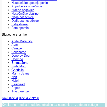
Nosečniško spodnje perilo
Kopalke za nosečnice
Hlačne nogavice
Nosečniške blazine
Nega nosečnice
Darilo za nosečnico
Babyshower
Foto spomini
Blagovne znamke
Anita Maternity
Avet
Carriwell
Childhome
Done by Deer
Doomoo
Emma Jane
Frida Mom
Gabriella
Mama Jeans
Naif
Najell
Pearhead
Popek
Trasparenze
Novi izdelki
Izdelki v akciji
Kvalitetna, modna in udobna oblačila za nosečnice - za dobro počutje