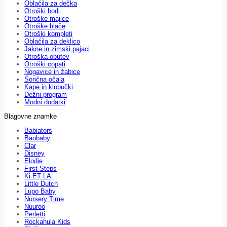
Oblačila za dečka
Otroški bodi
Otroške majice
Otroške hlače
Otroški kompleti
Oblačila za deklico
Jakne in zimski pajaci
Otroška obutev
Otroški copati
Nogavice in žabice
Sončna očala
Kape in klobučki
Dežni program
Modni dodatki
Blagovne znamke
Babiators
Baobaby
Clar
Disney
Elodie
First Steps
Ki ET LA
Little Dutch
Lupo Baby
Nursery Time
Nuuroo
Perletti
Rockahula Kids