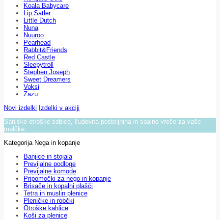
Koala Babycare
Lip Satler
Little Dutch
Nuna
Nuuroo
Pearhead
Rabbit&Friends
Red Castle
Sleepytroll
Stephen Joseph
Sweet Dreamers
Voksi
Zazu
Novi izdelki
Izdelki v akciji
Sanjske otroške sobice, čudovita posteljnina in spalne vreče za vaše
malčke.
Kategorija Nega in kopanje
Banjice in stojala
Previjalne podloge
Previjalne komode
Pripomočki za nego in kopanje
Brisače in kopalni plašči
Tetra in muslin plenice
Pleničke in robčki
Otroške kahlice
Koši za plenice