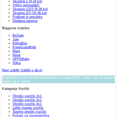
Skupina 1 (9-18 kg)
Vrtljivi avtosedeži
Skupina 1/2/3 (9-36 kg)
Skupina 2/3 (15-36 kg)
Podloge in prevleke
Dodatna oprema
Blagovne znamke
BeSafe
Joie
KikkaBoo
KneeGuardKids
Mast
Nuna
UPPABaby
Voksi
Novi izdelki
Izdelki v akciji
Kvalitetni in varni otroški avtosedeži z visoko ADAC oceno - ker je varnost
otroka na 1. mestu.
Kategorija Vozički
Otroški vozički 2v1
Otroški vozički 3v1
Otroški vozički 4v1
Lahki marela vozički
Športni otroški vozički
Košare za novorojenčka