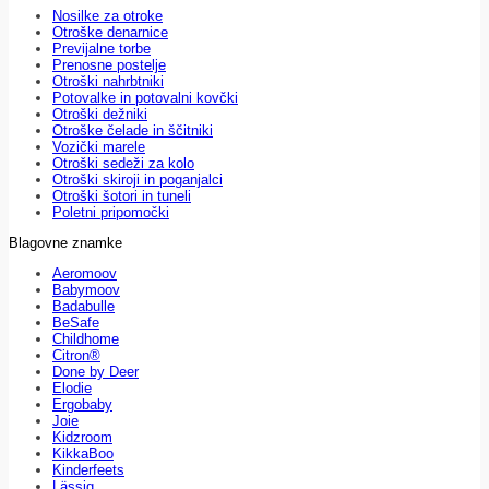
Nosilke za otroke
Otroške denarnice
Previjalne torbe
Prenosne postelje
Otroški nahrbtniki
Potovalke in potovalni kovčki
Otroški dežniki
Otroške čelade in ščitniki
Vozički marele
Otroški sedeži za kolo
Otroški skiroji in poganjalci
Otroški šotori in tuneli
Poletni pripomočki
Blagovne znamke
Aeromoov
Babymoov
Badabulle
BeSafe
Childhome
Citron®
Done by Deer
Elodie
Ergobaby
Joie
Kidzroom
KikkaBoo
Kinderfeets
Lässig