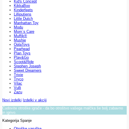
Kid's Concept
KikkaBoo
Kinderfeets
Lilliputiens
Little Dutch
Manhattan Toy
Modu
Mom`s Care
Muffik®
Mushie
OplaToys
Pearhead
Plan Toys
Play&Go
Scoot&Ride
Stephen Joseph
Sweet Dreamers
Trixie
Tryco
Vilac
Vulli
Zazu
Novi izdelki
Izdelki v akciji
Čudovite otroške igrače - da bo otroštvo vašega malčka še bolj zabavno
in igrivo.
Kategorija Spanje
Otroške varuške