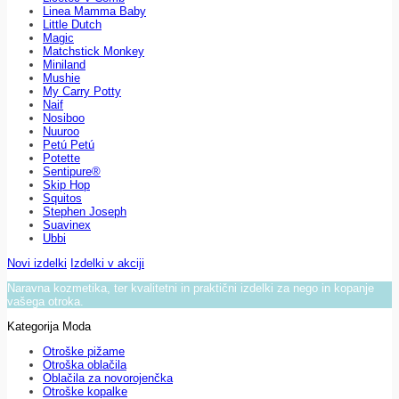
Linea Mamma Baby
Little Dutch
Magic
Matchstick Monkey
Miniland
Mushie
My Carry Potty
Naif
Nosiboo
Nuuroo
Petú Petú
Potette
Sentipure®
Skip Hop
Squitos
Stephen Joseph
Suavinex
Ubbi
Novi izdelki
Izdelki v akciji
Naravna kozmetika, ter kvalitetni in praktični izdelki za nego in kopanje
vašega otroka.
Kategorija Moda
Otroške pižame
Otroška oblačila
Oblačila za novorojenčka
Otroške kopalke