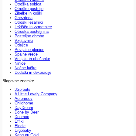
Otroška sobica
Otroške postelje
Zibelke in koški
Gnezdeca
Otroški ležalniki
Ležišča in vzmetnice
Otroška posteljnina
Posteljne obrobe
Vzglavniki
Odejice
Povijalne plenice
Spalne vreče
Vrtiljaki in obešanke
Ninice
Nočne lučke
Dodatki in dekoracije
Blagovne znamke
3Sprouts
A Little Lovely Company
Aeromoov
Childhome
DayDream
Done by Deer
Doomoo
Effiki
Elodie
Ergobaby
Kenguru Gold