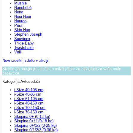
Mushie
Nanobébé
Neno
Noui Noui
Nuuroo
Pura
Skip Hop
Stephen Joseph
Suavinex
Trixie Baby
Twistshake
Vulli
Novi izdelki
Izdelki v akciji
Stolčki za hranjenje, slinčki in ostali pribor za hranjenje za vaše male
papavčke.
Kategorija Avtosedeži
i-Size 40-105 cm
i-Size 40-85 cm
i-Size 61-105 cm
i-Size 40-150 cm
i-Size 100-150 cm
i-Size 76-150 cm
Skupina 0+ (0-13 kg)
Skupina 0+/1 (0-18 kg)
Skupina 0+/1/2 (0-25 kg)
Skupina 0/1/2/3 (0-36 kg)