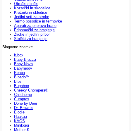
Otroški slinčki
Kozarčki in skodelice
Krožniki in skledice
Jedilni seti za otroke
Termo posodice in termovke
Aparati za pripravo hrane
Pripomočki za hranjenje
Žličke in jedilni pribor
Stolčki za hranjenje
Blagovne znamke
b.box
Baby Brezza
Baby Nova
Babymoov
Beaba
Bibado™
Bibs
Bugaboo
Cheeky Chompers®
Childhome
Curaprox
Done by Deer
Dr. Brown’s
Elodie
Haakaa
KAOS
Minikoioi
Mother-K