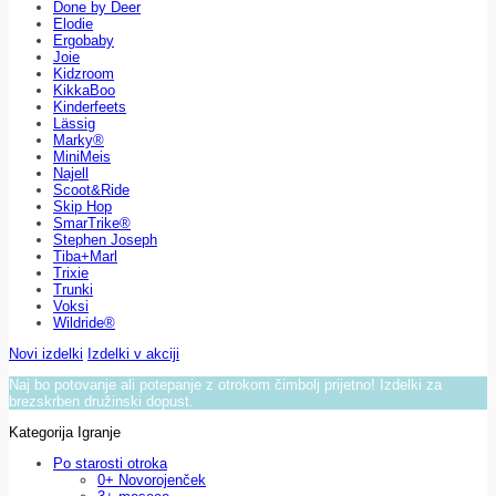
Done by Deer
Elodie
Ergobaby
Joie
Kidzroom
KikkaBoo
Kinderfeets
Lässig
Marky®
MiniMeis
Najell
Scoot&Ride
Skip Hop
SmarTrike®
Stephen Joseph
Tiba+Marl
Trixie
Trunki
Voksi
Wildride®
Novi izdelki
Izdelki v akciji
Naj bo potovanje ali potepanje z otrokom čimbolj prijetno! Izdelki za
brezskrben družinski dopust.
Kategorija Igranje
Po starosti otroka
0+ Novorojenček