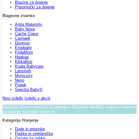
Blazine za dojenje
Pripomočki za dojenje
Blagovne znamke
Anita Maternity
Baby Nova
Cache Coeur
Carriwell
Doomoo
Ergobaby
FridaMom
Haakaa
KikkaBoo
Koala Babycare
Lansinoh
Momcozy
Neno
Popek
Spectra Baby®
Novi izdelki
Izdelki v akciji
Največja izbira modrčkov za dojenje v Sloveniji! Nedrčki, majice in blazine
za dojenje za vsako mamico!
Kategorija Hranjenje
Dude in priponke
Flaške in stekleničke
Grizala za zobke