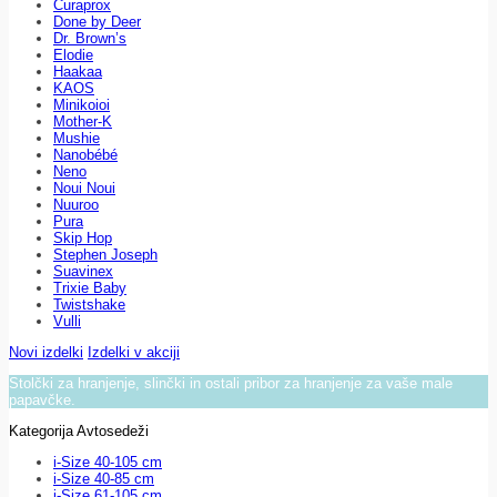
Curaprox
Done by Deer
Dr. Brown’s
Elodie
Haakaa
KAOS
Minikoioi
Mother-K
Mushie
Nanobébé
Neno
Noui Noui
Nuuroo
Pura
Skip Hop
Stephen Joseph
Suavinex
Trixie Baby
Twistshake
Vulli
Novi izdelki
Izdelki v akciji
Stolčki za hranjenje, slinčki in ostali pribor za hranjenje za vaše male
papavčke.
Kategorija Avtosedeži
i-Size 40-105 cm
i-Size 40-85 cm
i-Size 61-105 cm