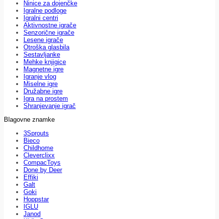
Ninice za dojenčke
Igralne podloge
Igralni centri
Aktivnostne igrače
Senzorične igrače
Lesene igrače
Otroška glasbila
Sestavljanke
Mehke knjigice
Magnetne igre
Igranje vlog
Miselne igre
Družabne igre
Igra na prostem
Shranjevanje igrač
Blagovne znamke
3Sprouts
Bieco
Childhome
Cleverclixx
CompacToys
Done by Deer
Effiki
Galt
Goki
Hoppstar
IGLU
Janod