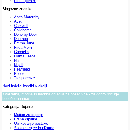
Foto spomini
Blagovne znamke
Anita Maternity
Avet
Carriwell
Childhome
Done by Deer
Doomoo
Emma Jane
Frida Mom
Gabriella
Mama Jeans
Naif
Najell
Pearhead
Popek
Trasparenze
Novi izdelki
Izdelki v akciji
Kvalitetna, modna in udobna oblačila za nosečnice - za dobro počutje
bodoče mamice.
Kategorija Dojenje
Majice za dojenje
Prsne črpalke
Oblikovanje postave
Spalne srajce in pižame