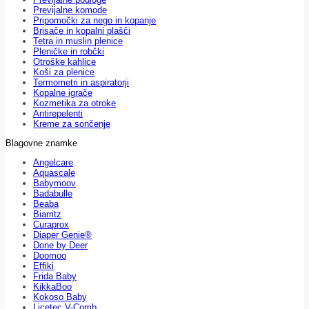
Previjalne komode
Pripomočki za nego in kopanje
Brisače in kopalni plašči
Tetra in muslin plenice
Pleničke in robčki
Otroške kahlice
Koši za plenice
Termometri in aspiratorji
Kopalne igrače
Kozmetika za otroke
Antirepelenti
Kreme za sončenje
Blagovne znamke
Angelcare
Aquascale
Babymoov
Badabulle
Beaba
Biarritz
Curaprox
Diaper Genie®
Done by Deer
Doomoo
Effiki
Frida Baby
KikkaBoo
Kokoso Baby
Licetec V-Comb