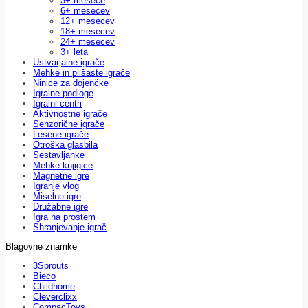
3+ mesece
6+ mesecev
12+ mesecev
18+ mesecev
24+ mesecev
3+ leta
Ustvarjalne igrače
Mehke in plišaste igrače
Ninice za dojenčke
Igralne podloge
Igralni centri
Aktivnostne igrače
Senzorične igrače
Lesene igrače
Otroška glasbila
Sestavljanke
Mehke knjigice
Magnetne igre
Igranje vlog
Miselne igre
Družabne igre
Igra na prostem
Shranjevanje igrač
Blagovne znamke
3Sprouts
Bieco
Childhome
Cleverclixx
CompacToys