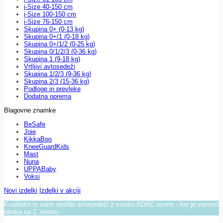
i-Size 40-150 cm
i-Size 100-150 cm
i-Size 76-150 cm
Skupina 0+ (0-13 kg)
Skupina 0+/1 (0-18 kg)
Skupina 0+/1/2 (0-25 kg)
Skupina 0/1/2/3 (0-36 kg)
Skupina 1 (9-18 kg)
Vrtljivi avtosedeži
Skupina 1/2/3 (9-36 kg)
Skupina 2/3 (15-36 kg)
Podloge in prevleke
Dodatna oprema
Blagovne znamke
BeSafe
Joie
KikkaBoo
KneeGuardKids
Mast
Nuna
UPPABaby
Voksi
Novi izdelki
Izdelki v akciji
Kvalitetni in varni otroški avtosedeži z visoko ADAC oceno - ker je varnost
otroka na 1. mestu.