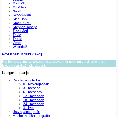
Marky®
MiniMeis
Najell
Scoot&Ride
Skip Hop
SmarTrike®
Stephen Joseph
Tiba+Marl
Trixie
Trunki
Voksi
Wildride®
Novi izdelki
Izdelki v akciji
Naj bo potovanje ali potepanje z otrokom čimbolj prijetno! Izdelki za
brezskrben družinski dopust.
Kategorija Igranje
Po starosti otroka
0+ Novorojenček
3+ mesece
6+ mesecev
12+ mesecev
18+ mesecev
24+ mesecev
3+ leta
Ustvarjalne igrače
Mehke in plišaste igrače