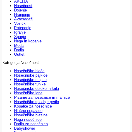
AKCIJA
Nosečnost
Dojenje
Hranjenje
Avtosedeži
Vozički
Potepanje
Igranje
Spanje
Nega in kopanje
Moda
Darila
Outlet
Kategorija Nosečnost
Nosečniške hlače
Nosečniške pajkice
Nosečniške majice
Nosečniške tunike
Nosečniške obleke in krila
Nosečniške jope
Pižame za nosečnice in mamice
Nosečniško spodnje perilo
Kopalke za nosečnice
Hlačne nogavice
Nosečniške blazine
Nega nosečnice
Darilo za nosečnico
Babyshower