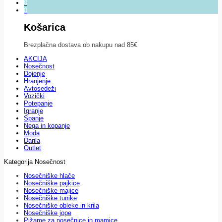
0
0
Košarica
Brezplačna dostava ob nakupu nad 85€
AKCIJA
Nosečnost
Dojenje
Hranjenje
Avtosedeži
Vozički
Potepanje
Igranje
Spanje
Nega in kopanje
Moda
Darila
Outlet
Kategorija Nosečnost
Nosečniške hlače
Nosečniške pajkice
Nosečniške majice
Nosečniške tunike
Nosečniške obleke in krila
Nosečniške jope
Pižame za nosečnice in mamice