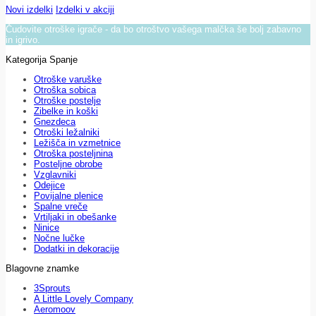
Novi izdelki
Izdelki v akciji
Čudovite otroške igrače - da bo otroštvo vašega malčka še bolj zabavno
in igrivo.
Kategorija Spanje
Otroške varuške
Otroška sobica
Otroške postelje
Zibelke in koški
Gnezdeca
Otroški ležalniki
Ležišča in vzmetnice
Otroška posteljnina
Posteljne obrobe
Vzglavniki
Odejice
Povijalne plenice
Spalne vreče
Vrtiljaki in obešanke
Ninice
Nočne lučke
Dodatki in dekoracije
Blagovne znamke
3Sprouts
A Little Lovely Company
Aeromoov