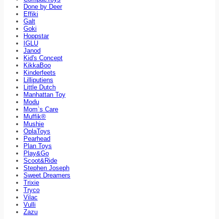
Done by Deer
Effiki
Galt
Goki
Hoppstar
IGLU
Janod
Kid's Concept
KikkaBoo
Kinderfeets
Lilliputiens
Little Dutch
Manhattan Toy
Modu
Mom`s Care
Muffik®
Mushie
OplaToys
Pearhead
Plan Toys
Play&Go
Scoot&Ride
Stephen Joseph
Sweet Dreamers
Trixie
Tryco
Vilac
Vulli
Zazu