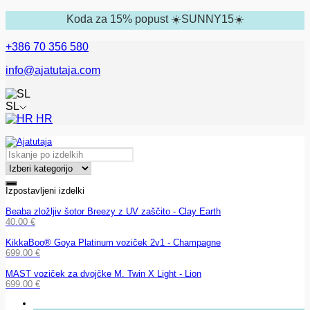
Koda za 15% popust ☀️SUNNY15☀️
+386 70 356 580
info@ajatutaja.com
SL
HR
Izpostavljeni izdelki
Beaba zložljiv šotor Breezy z UV zaščito - Clay Earth
40.00
€
KikkaBoo® Goya Platinum voziček 2v1 - Champagne
699.00
€
MAST voziček za dvojčke M. Twin X Light - Lion
699.00
€