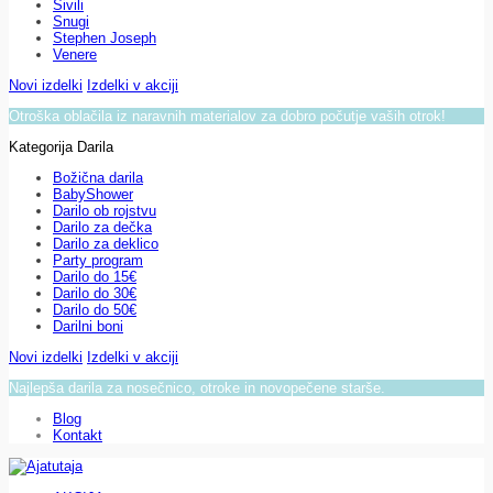
Sivili
Snugi
Stephen Joseph
Venere
Novi izdelki
Izdelki v akciji
Otroška oblačila iz naravnih materialov za dobro počutje vaših otrok!
Kategorija Darila
Božična darila
BabyShower
Darilo ob rojstvu
Darilo za dečka
Darilo za deklico
Party program
Darilo do 15€
Darilo do 30€
Darilo do 50€
Darilni boni
Novi izdelki
Izdelki v akciji
Najlepša darila za nosečnico, otroke in novopečene starše.
Blog
Kontakt