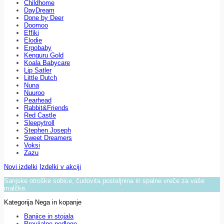
Childhome
DayDream
Done by Deer
Doomoo
Effiki
Elodie
Ergobaby
Kenguru Gold
Koala Babycare
Lip Satler
Little Dutch
Nuna
Nuuroo
Pearhead
Rabbit&Friends
Red Castle
Sleepytroll
Stephen Joseph
Sweet Dreamers
Voksi
Zazu
Novi izdelki
Izdelki v akciji
Sanjske otroške sobice, čudovita posteljnina in spalne vreče za vaše
malčke.
Kategorija Nega in kopanje
Banjice in stojala
Previjalne podloge