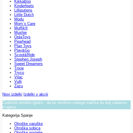
KikkaBoo
Kinderfeets
Lilliputiens
Little Dutch
Modu
Mom`s Care
Muffik®
Mushie
OplaToys
Pearhead
Plan Toys
Play&Go
Scoot&Ride
Stephen Joseph
Sweet Dreamers
Trixie
Tryco
Vilac
Vulli
Zazu
Novi izdelki
Izdelki v akciji
Čudovite otroške igrače - da bo otroštvo vašega malčka še bolj zabavno
in igrivo.
Kategorija Spanje
Otroške varuške
Otroška sobica
Otroške postelje