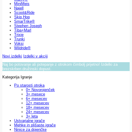
MiniMeis
Najell
Scoot&Ride
Skip Hop
SmarTrike®
Stephen Joseph
Tiba+Marl
Trixie
Trunki
Voksi
Wildride®
Novi izdelki
Izdelki v akciji
Naj bo potovanje ali potepanje z otrokom čimbolj prijetno! Izdelki za
brezskrben družinski dopust.
Kategorija Igranje
Po starosti otroka
0+ Novorojenček
3+ mesece
6+ mesecev
12+ mesecev
18+ mesecev
24+ mesecev
3+ leta
Ustvarjalne igrače
Mehke in plišaste igrače
Ninice za dojenčke