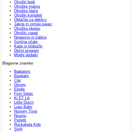
Otroški bodi
Otroške majice
Otroške hlače
Otroški kompleti
Oblačila za deklico
Jakne in zimski pajaci
Otroška obutev
Otroški copati
Nogavice in žabice
Sončna očala
Kape in klobučki
Dežni program
Modni dodatki
Blagovne znamke
Babiators
Baobaby
Clar
Disney
Elodie
First Steps
Ki ET LA
Little Dutch
Lupo Baby
Nursery Time
Nuuroo
Perletti
Rockahula Kids
Sivili