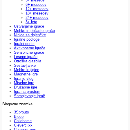
3+ mesece
6+ mesecev
12+ mesecev
18+ mesecev
24+ mesecev
3+ leta
Ustvarjalne igrače
Mehke in plišaste igrače
Ninice za dojenčke
Igralne podloge
Igralni centri
Aktivnostne igrače
Senzorične igrače
Lesene igrače
Otroška glasbila
Sestavljanke
Mehke knjigice
Magnetne igre
Igranje vlog
Miselne igre
Družabne igre
Igra na prostem
Shranjevanje igrač
Blagovne znamke
3Sprouts
Bieco
Childhome
Cleverclixx
CompacToys