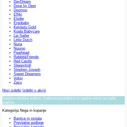
DayDream
Done by Deer
Doomoo
Effiki
Elodie
Ergobaby
Kenguru Gold
Koala Babycare
Lip Satler
Little Dutch
Nuna
Nuuroo
Pearhead
Rabbit&Friends
Red Castle
Sleepytroll
Stephen Joseph
Sweet Dreamers
Voksi
Zazu
Novi izdelki
Izdelki v akciji
Sanjske otroške sobice, čudovita posteljnina in spalne vreče za vaše
malčke.
Kategorija Nega in kopanje
Banjice in stojala
Previjalne podloge
Previjalne komode