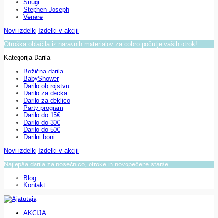
Snugi
Stephen Joseph
Venere
Novi izdelki
Izdelki v akciji
Otroška oblačila iz naravnih materialov za dobro počutje vaših otrok!
Kategorija Darila
Božična darila
BabyShower
Darilo ob rojstvu
Darilo za dečka
Darilo za deklico
Party program
Darilo do 15€
Darilo do 30€
Darilo do 50€
Darilni boni
Novi izdelki
Izdelki v akciji
Najlepša darila za nosečnico, otroke in novopečene starše.
Blog
Kontakt
AKCIJA