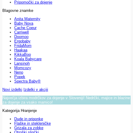
Pripomočki za dojenje
Blagovne znamke
Anita Maternity
Baby Nova
Cache Coeur
Carriwell
Doomoo
Ergobaby
FridaMom
Haakaa
KikkaBoo
Koala Babycare
Lansinoh
Momcozy
Neno
Popek
Spectra Baby®
Novi izdelki
Izdelki v akciji
Največja izbira modrčkov za dojenje v Sloveniji! Nedrčki, majice in blazine
za dojenje za vsako mamico!
Kategorija Hranjenje
Dude in priponke
Flaške in stekleničke
Grizala za zobke
Otroški slinčki