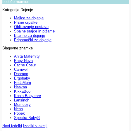
bodoče mamice.
Kategorija Dojenje
Majice za dojenje
Prsne črpalke
Oblikovanje postave
Spalne srajce in pižame
Blazine za dojenje
Pripomočki za dojenje
Blagovne znamke
Anita Maternity
Baby Nova
Cache Coeur
Carriwell
Doomoo
Ergobaby
FridaMom
Haakaa
KikkaBoo
Koala Babycare
Lansinoh
Momcozy
Neno
Popek
Spectra Baby®
Novi izdelki
Izdelki v akciji