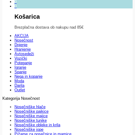
0
0
Košarica
Brezplačna dostava ob nakupu nad 85€
AKCIJA
Nosečnost
Dojenje
Hranjenje
Avtosedeži
Vozički
Potepanje
Igranje
Spanje
Nega in kopanje
Moda
Darila
Outlet
Kategorija Nosečnost
Nosečniške hlače
Nosečniške pajkice
Nosečniške majice
Nosečniške tunike
Nosečniške obleke in krila
Nosečniške jope
Pižame za nosečnice in mamice