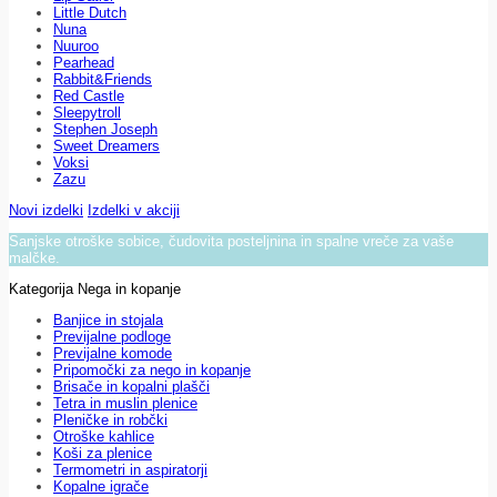
Little Dutch
Nuna
Nuuroo
Pearhead
Rabbit&Friends
Red Castle
Sleepytroll
Stephen Joseph
Sweet Dreamers
Voksi
Zazu
Novi izdelki
Izdelki v akciji
Sanjske otroške sobice, čudovita posteljnina in spalne vreče za vaše
malčke.
Kategorija Nega in kopanje
Banjice in stojala
Previjalne podloge
Previjalne komode
Pripomočki za nego in kopanje
Brisače in kopalni plašči
Tetra in muslin plenice
Pleničke in robčki
Otroške kahlice
Koši za plenice
Termometri in aspiratorji
Kopalne igrače