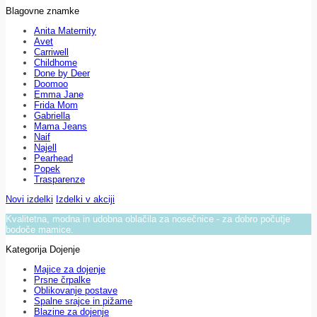
Blagovne znamke
Anita Maternity
Avet
Carriwell
Childhome
Done by Deer
Doomoo
Emma Jane
Frida Mom
Gabriella
Mama Jeans
Naif
Najell
Pearhead
Popek
Trasparenze
Novi izdelki
Izdelki v akciji
Kvalitetna, modna in udobna oblačila za nosečnice - za dobro počutje
bodoče mamice.
Kategorija Dojenje
Majice za dojenje
Prsne črpalke
Oblikovanje postave
Spalne srajce in pižame
Blazine za dojenje