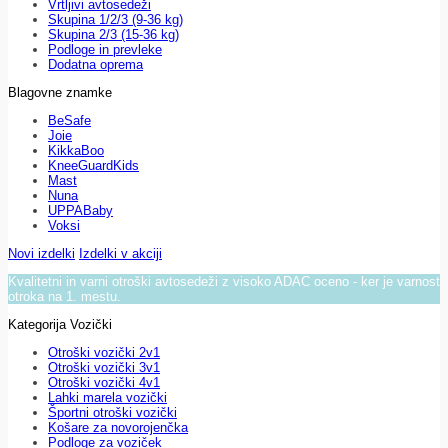
Vrtljivi avtosedeži
Skupina 1/2/3 (9-36 kg)
Skupina 2/3 (15-36 kg)
Podloge in prevleke
Dodatna oprema
Blagovne znamke
BeSafe
Joie
KikkaBoo
KneeGuardKids
Mast
Nuna
UPPABaby
Voksi
Novi izdelki
Izdelki v akciji
Kvalitetni in varni otroški avtosedeži z visoko ADAC oceno - ker je varnost
otroka na 1. mestu.
Kategorija Vozički
Otroški vozički 2v1
Otroški vozički 3v1
Otroški vozički 4v1
Lahki marela vozički
Športni otroški vozički
Košare za novorojenčka
Podloge za voziček