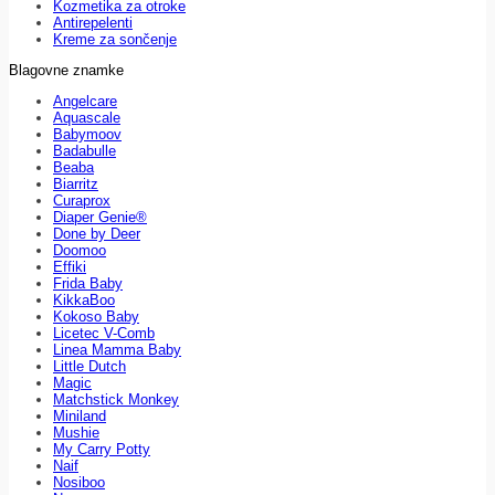
Kozmetika za otroke
Antirepelenti
Kreme za sončenje
Blagovne znamke
Angelcare
Aquascale
Babymoov
Badabulle
Beaba
Biarritz
Curaprox
Diaper Genie®
Done by Deer
Doomoo
Effiki
Frida Baby
KikkaBoo
Kokoso Baby
Licetec V-Comb
Linea Mamma Baby
Little Dutch
Magic
Matchstick Monkey
Miniland
Mushie
My Carry Potty
Naif
Nosiboo