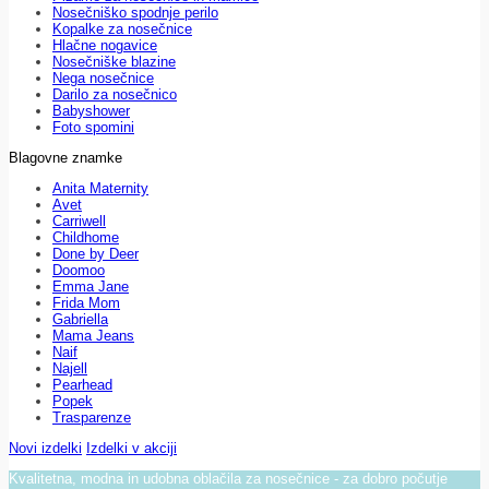
Nosečniško spodnje perilo
Kopalke za nosečnice
Hlačne nogavice
Nosečniške blazine
Nega nosečnice
Darilo za nosečnico
Babyshower
Foto spomini
Blagovne znamke
Anita Maternity
Avet
Carriwell
Childhome
Done by Deer
Doomoo
Emma Jane
Frida Mom
Gabriella
Mama Jeans
Naif
Najell
Pearhead
Popek
Trasparenze
Novi izdelki
Izdelki v akciji
Kvalitetna, modna in udobna oblačila za nosečnice - za dobro počutje