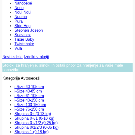
Nanobébé
Neno
Noui Noui
Nuuroo
Pura
Skip Hop
Stephen Joseph
Suavinex
Trixie Baby
Twistshake
Vulli
Novi izdelki
Izdelki v akciji
Stolčki za hranjenje, slinčki in ostali pribor za hranjenje za vaše male
papavčke.
Kategorija Avtosedeži
i-Size 40-105 cm
i-Size 40-85 cm
i-Size 61-105 cm
i-Size 40-150 cm
i-Size 100-150 cm
i-Size 76-150 cm
Skupina 0+ (0-13 kg)
Skupina 0+/1 (0-18 kg)
Skupina 0+/1/2 (0-25 kg)
Skupina 0/1/2/3 (0-36 kg)
Skupina 1 (9-18 kg)