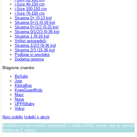
i-Size 40-150 cm
i-Size 100-150 cm
i-Size 76-150 cm
Skupina 0+ (0-13 kg)
Skupina 0+/1 (0-18 kg)
Skupina 0+/1/2 (0-25 kg)
Skupina 0/1/2/3 (0-36 kg)
Skupina 1 (9-18 kg)
Vrtljivi avtosedeži
Skupina 1/2/3 (9-36 kg)
Skupina 2/3 (15-36 kg)
Podloge in prevleke
Dodatna oprema
Blagovne znamke
BeSafe
Joie
KikkaBoo
KneeGuardKids
Mast
Nuna
UPPABaby
Voksi
Novi izdelki
Izdelki v akciji
Kvalitetni in varni otroški avtosedeži z visoko ADAC oceno - ker je varnost
otroka na 1. mestu.