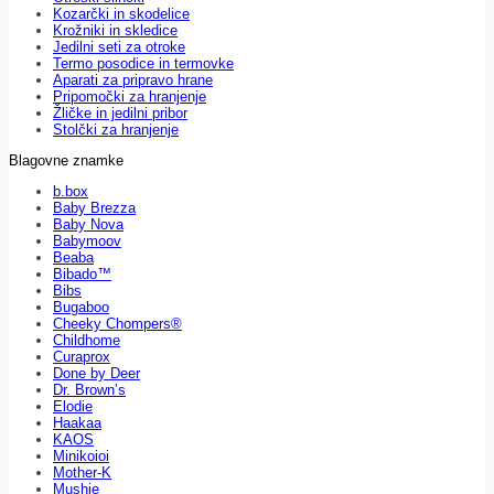
Kozarčki in skodelice
Krožniki in skledice
Jedilni seti za otroke
Termo posodice in termovke
Aparati za pripravo hrane
Pripomočki za hranjenje
Žličke in jedilni pribor
Stolčki za hranjenje
Blagovne znamke
b.box
Baby Brezza
Baby Nova
Babymoov
Beaba
Bibado™
Bibs
Bugaboo
Cheeky Chompers®
Childhome
Curaprox
Done by Deer
Dr. Brown’s
Elodie
Haakaa
KAOS
Minikoioi
Mother-K
Mushie