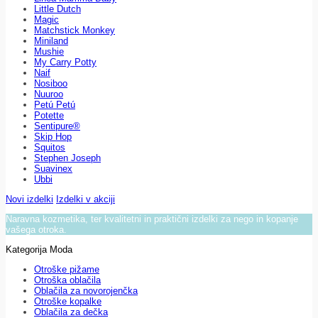
Little Dutch
Magic
Matchstick Monkey
Miniland
Mushie
My Carry Potty
Naif
Nosiboo
Nuuroo
Petú Petú
Potette
Sentipure®
Skip Hop
Squitos
Stephen Joseph
Suavinex
Ubbi
Novi izdelki
Izdelki v akciji
Naravna kozmetika, ter kvalitetni in praktični izdelki za nego in kopanje
vašega otroka.
Kategorija Moda
Otroške pižame
Otroška oblačila
Oblačila za novorojenčka
Otroške kopalke
Oblačila za dečka