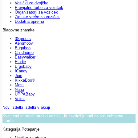
Vozički za dvojčke
Previjalne torbe za voziček
Organizatorji za voziček
Zimske vreče za voziček
Dodatna oprema
Blagovne znamke
3Sprouts
Aeromoov
Bugaboo
Childhome
Easywalker
Elodie
Ergobaby
ICandy
Joie
KikkaBoo®
Mast
Nuna
UPPABaby
Voksi
Novi izdelki
Izdelki v akciji
Kvalitetni in trendi otroški vozički, ki navdušijo tudi najbolj zahtevne
starše.
Kategorija Potepanje
Nosilke za otroke