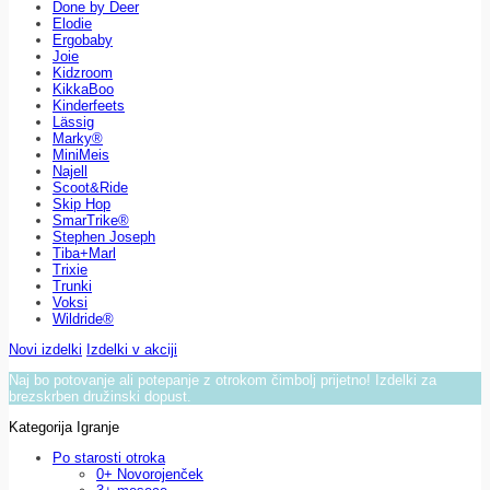
Done by Deer
Elodie
Ergobaby
Joie
Kidzroom
KikkaBoo
Kinderfeets
Lässig
Marky®
MiniMeis
Najell
Scoot&Ride
Skip Hop
SmarTrike®
Stephen Joseph
Tiba+Marl
Trixie
Trunki
Voksi
Wildride®
Novi izdelki
Izdelki v akciji
Naj bo potovanje ali potepanje z otrokom čimbolj prijetno! Izdelki za
brezskrben družinski dopust.
Kategorija Igranje
Po starosti otroka
0+ Novorojenček