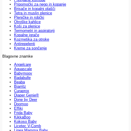
Pripomočki za nego in kopanje
Brisače in kopalni plašči
Tetra in muslin plenice
Pleničke in robčki
Otroške kahlice
Koši za plenice
Termometri in aspiratorji
Kopalne igrače
Kozmetika za otroke
Antirepelenti
Kreme za sončenje
Blagovne znamke
Angelcare
Aquascale
Babymoov
Badabulle
Beaba
Biarritz
Curaprox
Diaper Genie®
Done by Deer
Doomoo
Effiki
Frida Baby
KikkaBoo
Kokoso Baby
Licetec V-Comb
Linea Mamma Baby