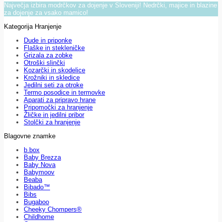
Največja izbira modrčkov za dojenje v Sloveniji! Nedrčki, majice in blazine
za dojenje za vsako mamico!
Kategorija Hranjenje
Dude in priponke
Flaške in stekleničke
Grizala za zobke
Otroški slinčki
Kozarčki in skodelice
Krožniki in skledice
Jedilni seti za otroke
Termo posodice in termovke
Aparati za pripravo hrane
Pripomočki za hranjenje
Žličke in jedilni pribor
Stolčki za hranjenje
Blagovne znamke
b.box
Baby Brezza
Baby Nova
Babymoov
Beaba
Bibado™
Bibs
Bugaboo
Cheeky Chompers®
Childhome