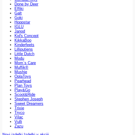
Done by Deer
Effiki
Galt
Goki
Hoppstar
IGLU
Janod
Kid's Concept
KikkaBoo
Kinderfeets
Lilliputiens
Little Dutch
Modu
Mom`s Care
Muffik®
Mushie
OplaToys
Pearhead
Plan Toys
Play&Go
Scoot&Ride
Stephen Joseph
Sweet Dreamers
Trixie
Tryco
Vilac
Vulli
Zazu
Novi izdelki
Izdelki v akciji