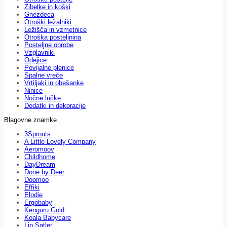
Zibelke in koški
Gnezdeca
Otroški ležalniki
Ležišča in vzmetnice
Otroška posteljnina
Posteljne obrobe
Vzglavniki
Odejice
Povijalne plenice
Spalne vreče
Vrtiljaki in obešanke
Ninice
Nočne lučke
Dodatki in dekoracije
Blagovne znamke
3Sprouts
A Little Lovely Company
Aeromoov
Childhome
DayDream
Done by Deer
Doomoo
Effiki
Elodie
Ergobaby
Kenguru Gold
Koala Babycare
Lip Satler