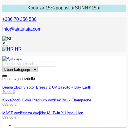
Koda za 15% popust ☀️SUNNY15☀️
+386 70 356 580
info@ajatutaja.com
SL
HR
Izpostavljeni izdelki
Beaba zložljiv šotor Breezy z UV zaščito - Clay Earth
40.00
€
KikkaBoo® Goya Platinum voziček 2v1 - Champagne
699.00
€
MAST voziček za dvojčke M. Twin X Light - Lion
699.00
€