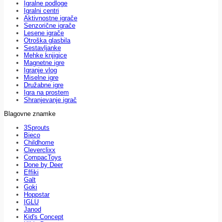
Igralne podloge
Igralni centri
Aktivnostne igrače
Senzorične igrače
Lesene igrače
Otroška glasbila
Sestavljanke
Mehke knjigice
Magnetne igre
Igranje vlog
Miselne igre
Družabne igre
Igra na prostem
Shranjevanje igrač
Blagovne znamke
3Sprouts
Bieco
Childhome
Cleverclixx
CompacToys
Done by Deer
Effiki
Galt
Goki
Hoppstar
IGLU
Janod
Kid's Concept