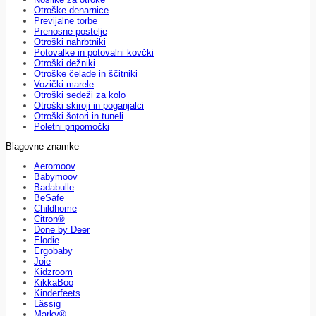
Otroške denarnice
Previjalne torbe
Prenosne postelje
Otroški nahrbtniki
Potovalke in potovalni kovčki
Otroški dežniki
Otroške čelade in ščitniki
Vozički marele
Otroški sedeži za kolo
Otroški skiroji in poganjalci
Otroški šotori in tuneli
Poletni pripomočki
Blagovne znamke
Aeromoov
Babymoov
Badabulle
BeSafe
Childhome
Citron®
Done by Deer
Elodie
Ergobaby
Joie
Kidzroom
KikkaBoo
Kinderfeets
Lässig
Marky®