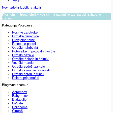
Voksi
Novi izdelki
Izdelki v akciji
Kvalitetni in trendi otroški vozički, ki navdušijo tudi najbolj zahtevne
starše.
Kategorija Potepanje
Nosilke za otroke
Otroške denarnice
Previjalne torbe
Prenosne postelje
Otroški nahrbtniki
Potovalke in potovalni kovčki
Otroški dežniki
Otroške čelade in ščitniki
Vozički marele
Otroški sedeži za kolo
Otroški skiroji in poganjalci
Otroški šotori in tuneli
Poletni pripomočki
Blagovne znamke
Aeromoov
Babymoov
Badabulle
BeSafe
Childhome
Citron®