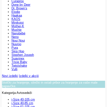
Curaprox
Done by Deer
Dr. Brown’s
Elodie
Haakaa
KAOS
Minikoioi
Mother-K
Mushie
Nanobébé
Neno
Noui Noui
Nuuroo
Pura
Skip Hop
Stephen Joseph
Suavinex
Trixie Baby
Twistshake
Vulli
Novi izdelki
Izdelki v akciji
Stolčki za hranjenje, slinčki in ostali pribor za hranjenje za vaše male
papavčke.
Kategorija Avtosedeži
i-Size 40-105 cm
i-Size 40-85 cm
i-Size 61-105 cm