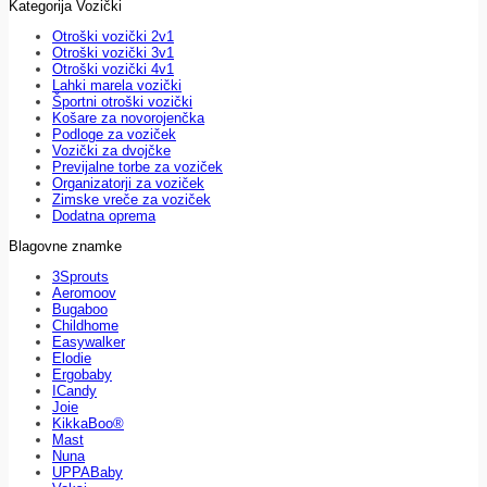
Kategorija Vozički
Otroški vozički 2v1
Otroški vozički 3v1
Otroški vozički 4v1
Lahki marela vozički
Športni otroški vozički
Košare za novorojenčka
Podloge za voziček
Vozički za dvojčke
Previjalne torbe za voziček
Organizatorji za voziček
Zimske vreče za voziček
Dodatna oprema
Blagovne znamke
3Sprouts
Aeromoov
Bugaboo
Childhome
Easywalker
Elodie
Ergobaby
ICandy
Joie
KikkaBoo®
Mast
Nuna
UPPABaby