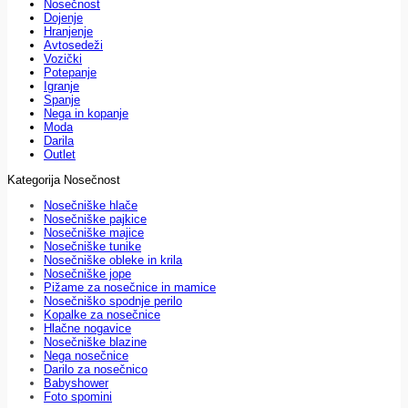
Nosečnost
Dojenje
Hranjenje
Avtosedeži
Vozički
Potepanje
Igranje
Spanje
Nega in kopanje
Moda
Darila
Outlet
Kategorija Nosečnost
Nosečniške hlače
Nosečniške pajkice
Nosečniške majice
Nosečniške tunike
Nosečniške obleke in krila
Nosečniške jope
Pižame za nosečnice in mamice
Nosečniško spodnje perilo
Kopalke za nosečnice
Hlačne nogavice
Nosečniške blazine
Nega nosečnice
Darilo za nosečnico
Babyshower
Foto spomini