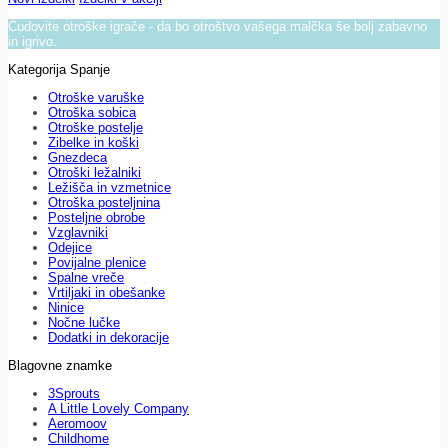
Čudovite otroške igrače - da bo otroštvo vašega malčka še bolj zabavno
in igrivo.
Kategorija Spanje
Otroške varuške
Otroška sobica
Otroške postelje
Zibelke in koški
Gnezdeca
Otroški ležalniki
Ležišča in vzmetnice
Otroška posteljnina
Posteljne obrobe
Vzglavniki
Odejice
Povijalne plenice
Spalne vreče
Vrtiljaki in obešanke
Ninice
Nočne lučke
Dodatki in dekoracije
Blagovne znamke
3Sprouts
A Little Lovely Company
Aeromoov
Childhome