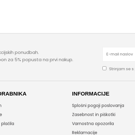
kcijskih ponudbah.
upon za 5% popusta na prvi nakup.
Strinjam se s
ORABNIKA
INFORMACIJE
n
Splošni pogoji poslovanja
e
Zasebnost in piškotki
plačila
Varnostna opozorila
Reklamacije