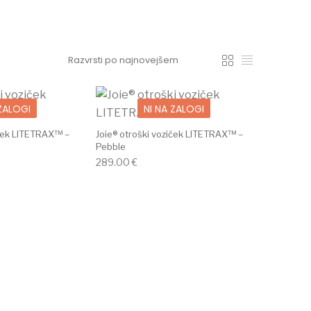
 ZALOGI
NI NA ZALOGI
iček LITETRAX™ –
Joie® otroški voziček LITETRAX™ –
Pebble
289.00
€