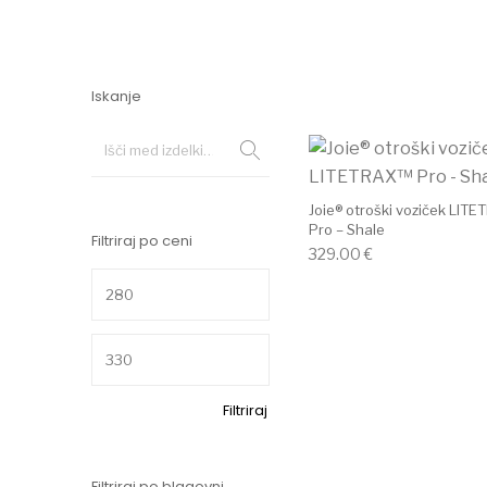
Iskanje
Joie® otroški voziček LIT
Pro – Shale
Filtriraj po ceni
329.00
€
Min cena
Max cena
Filtriraj
Filtriraj po blagovni