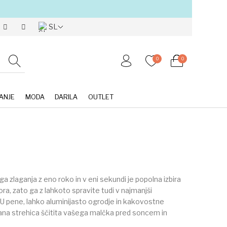
SL
0
0
ANJE
MODA
DARILA
OUTLET
a zlaganja z eno roko in v eni sekundi je popolna izbira
a, zato ga z lahkoto spravite tudi v najmanjši
PU pene, lahko aluminijasto ogrodje in kakovostne
šana strehica ščitita vašega malčka pred soncem in