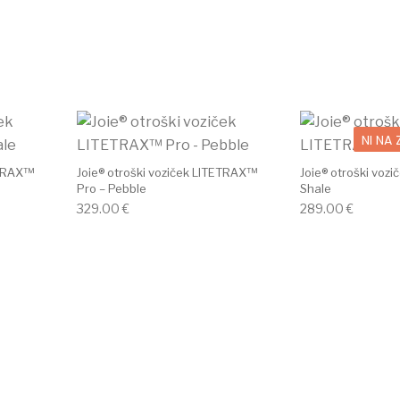
NI NA
ETRAX™
Joie® otroški voziček LITETRAX™
Joie® otroški voz
Pro – Pebble
Shale
329.00
€
289.00
€