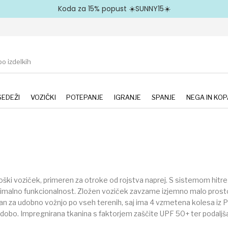
Koda za 15% popust ☀️SUNNY15☀️
EDEŽI
VOZIČKI
POTEPANJE
IGRANJE
SPANJE
NEGA IN KOP
oški voziček, primeren za otroke od rojstva naprej. S sistemom hitreg
ksimalno funkcionalnost. Zložen voziček zavzame izjemno malo prostor
ovan za udobno vožnjo po vseh terenih, saj ima 4 vzmetena kolesa iz 
ko dobo. Impregnirana tkanina s faktorjem zaščite UPF 50+ ter podalj