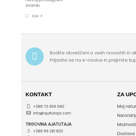
znamki
Joie
4
Bodite obveščeni o vseh novostih in a
Prijavite se na e-novice in prejmite k
KONTAKT
ZA UP
Moj raču
+386 70 356 580
info@ajatutaja.com
Naročanj
TRGOVINA AJATUTAJA
Možnosti 
+386 56 281 820
Dostava