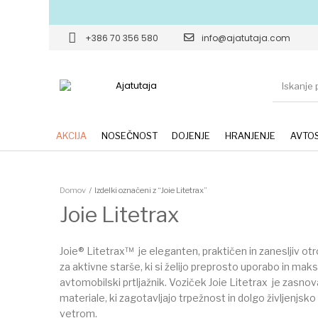
+386 70 356 580
info@ajatutaja.com
AKCIJA
NOSEČNOST
DOJENJE
HRANJENJE
AVTOS
Domov
/
Izdelki označeni z “Joie Litetrax”
Joie Litetrax
Joie® Litetrax™ je eleganten, praktičen in zanesljiv otr
za aktivne starše, ki si želijo preprosto uporabo in ma
avtomobilski prtljažnik. Voziček Joie Litetrax je zasn
materiale, ki zagotavljajo trpežnost in dolgo življenjs
vetrom.