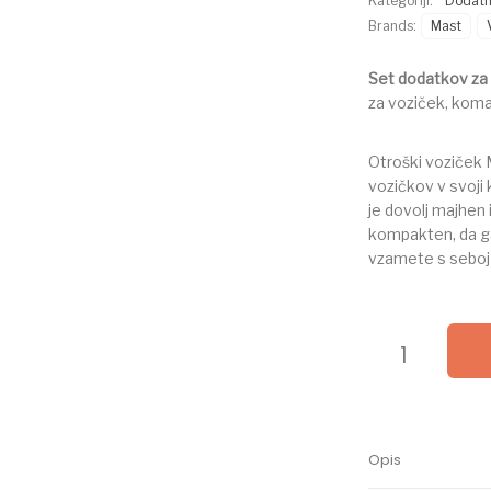
Kategoriji:
Dodatn
Brands:
Mast
Set dodatkov za
za voziček, koma
Otroški voziček M
vozičkov v svoji
je dovolj majhen
kompakten, da ga
vzamete s seboj 
MAST dodatna op
Opis