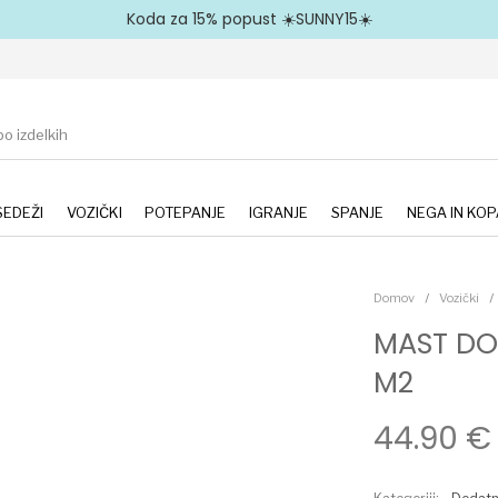
Koda za 15% popust ☀️SUNNY15☀️
EDEŽI
VOZIČKI
POTEPANJE
IGRANJE
SPANJE
NEGA IN KOP
Domov
/
Vozički
/
MAST DO
M2
44.90
€