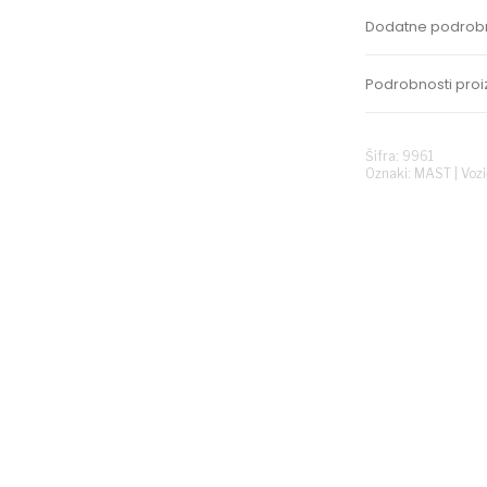
Dodatne podrobn
Podrobnosti proi
Šifra: 9961
Oznaki:
MAST
|
Voz