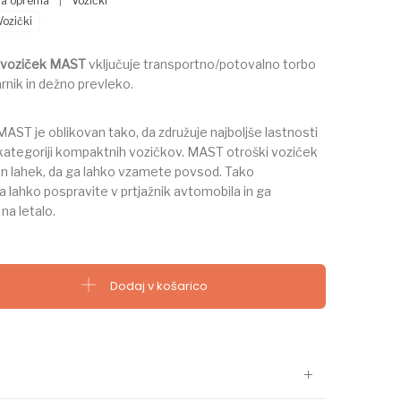
a oprema
|
Vozički
Vozički
 voziček MAST
vključuje transportno/potovalno torbo
rnik in dežno prevleko.
AST je oblikovan tako, da združuje najboljše lastnosti
 kategoriji kompaktnih vozičkov. MAST otroški voziček
 in lahek, da ga lahko vzamete povsod. Tako
 lahko pospravite v prtjažnik avtomobila in ga
na letalo.
rema za voziček M2 količina
Dodaj v košarico