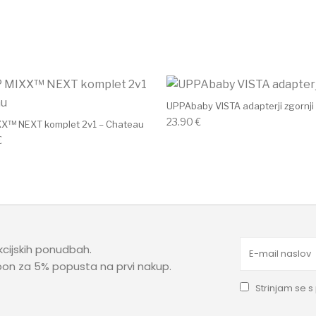
UPPAbaby VISTA adapterji zgornji
23.90
€
X™ NEXT komplet 2v1 – Chateau
€
kcijskih ponudbah.
upon za 5% popusta na prvi nakup.
Strinjam se s