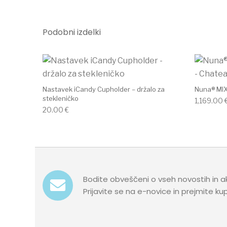
Podobni izdelki
Nastavek iCandy Cupholder – držalo za
Nuna® MIX
stekleničko
1,169.00
20.00
€
Bodite obveščeni o vseh novostih in a
Prijavite se na e-novice in prejmite k